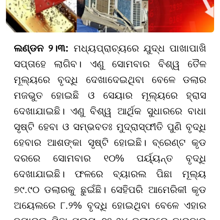
ଲଣ୍ଡନ ୨।୩:
ମଧ୍ୟପ୍ରାଚ୍ୟରେ ଯୁଦ୍ଧ ପାଖାପାଖି
ସପ୍ତାହେ ଲାଗିବ। ଏଣୁ ସୋମବାର ବିଶ୍ୱ ତୈଳ
ମୂଲ୍ୟରେ ବୃଦ୍ଧି ଦେଖାଦେଇଥିବା ବେଳେ ଡଲାର
ମଜଭୁତ ହୋଇଛି ଓ ସେୟାର ମୂଲ୍ୟରେ ହ୍ରାସ
ଦେଖାଯାଇଛି। ଏଣୁ ବିଶ୍ୱ ଆର୍ଥିକ ସୁଧାରରେ ବାଧା
ସୃଷ୍ଟି ହେବା ଓ ସମ୍ଭବତଃ ମୁଦ୍ରାସ୍ଫୀତି ପୁଣି ବୃଦ୍ଧି
ହେବାର ଆଶଙ୍କା ସୃଷ୍ଟି ହୋଇଛି। ବ୍ରେଣ୍ଟ କୃଡ
ଦରରେ ସୋମବାର ୧୦% ପର୍ୟ୍ୟନ୍ତ ବୃଦ୍ଧି
ଦେଖାଯାଇଛି। ଫଳରେ ବ୍ୟାରଲ ପିଛା ମୂଲ୍ୟ
୭୯.୯୦ ଡଲାରକୁ ଛୁଇଁଛି। ସେହିପରି ଆମେରିକୀ କୃଡ
ଅୟେଲରେ ୮.୨% ବୃଦ୍ଧି ହୋଇଥିବା ବେଳେ ଏହାର