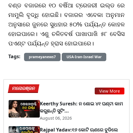
ବଣ୍ଡ ବଜାରରେ ୧୦ ବର୍ଷିଆ ଟ୍ରେଜରୀ ଇଲ୍ଡ ରେ
ମାମୁଲି ବୃଦ୍ଧି ହୋଇଛି। ବଜାରର ଏବେକା ଅନୁମାନ
ଅନୁସାରେ ଜୁନରେ ସୁଧହାର ୫୦% ପର୍ଯ୍ୟନ୍ତ କୋହଳ
ହୋଇପାରେ। ଏଣୁ ଚଳିତବର୍ଷ ପାଖାପାଖି ୫୮ ବେସିସ
ପଏଣ୍ଟ ପର୍ଯ୍ୟନ୍ତ ହ୍ରାସ ହୋଇପାରେ।
Tags:
prameyanews7
USA-Iran-Israel War
ମନୋରଞ୍ଜନ
View More
Keerthy Suresh: ନ ଶୋଇ ୪୧ ଘଣ୍ଟା କାମ
କରୁଛନ୍ତି ସୁଟିଂ...
August 06, 2026
Rajpal Yadav:୧୬ କୋଟି ଋଣରେ ବୁଡିଲେ