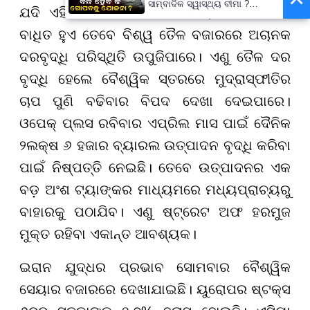
ସାମ୍ବାଦିକ ସ୍ୱାସ୍ଥ୍ୟ ବୀମା ?
ଯଦି ଏହି ଜଳ ମାର୍ଗ ଦେଇ ଯାତାୟାତ ଦିନଟିଏ ବି
ପ୍ରକ୍ରିୟା ଆରମ୍ଭ,
ସ୍ୱାସ୍ଥ୍ୟମନ୍ତ୍ରୀ କହିଲେ- ସରକାର
ବାଧିତ ହୁଏ ତେବେ ବିଶ୍ୱ ତୈଳ ବଜାରରେ ଅଚାନକ
କରିବେ ତର୍ଜମା
ଦରବୃଦ୍ଧି ପରିସ୍ଥିତି ଉପୁଜିପାରେ। ଏଣୁ ତୈଳ ଦର
ବୃଦ୍ଧି ହେଲେ ବୈଶ୍ୱିକ ସ୍ତରରେ ମୁଦ୍ରାସ୍ଫୀତିର
ଚାପ ପୁଣି ବଢିବାର ବିପଦ ଦେଖା ଦେଇପାରେ।
ଓପେକ୍ ପ୍ଲସ ରବିବାର ଏପ୍ରିଲ ମାସ ପାଇଁ ଦୈନିକ
୨ଲକ୍ଷ ୬ ହଜାର ବ୍ୟାରଲ ଉତ୍ପାଦନ ବୃଦ୍ଧି କରିବା
ପାଇଁ ନିଷ୍ପତ୍ତି ନେଇଛି। ତେବେ ଉତ୍ପାଦନର ଏକ
ବଡ଼ ଅଂଶ ଟ୍ୟାଙ୍କର ମାଧ୍ୟମରେ ମଧ୍ୟପ୍ରାଚ୍ୟରୁ
ବାହାରକୁ ପଠାଯିବ। ଏଣୁ ଷ୍ଟ୍ରେଟ ଅଫ ହରମୁଜ
ମୁକ୍ତ ରହିବା ଏକାନ୍ତ ଆବଶ୍ୟକ।
ଇରାନ ଯୁଦ୍ଧର ପ୍ରଭାବ ସୋମବାର ବୈଶ୍ୱିକ
ସେୟାର ବଜାରରେ ଦେଖାଯାଇଛି। ୟୁରୋପର ଷ୍ଟକ୍ସ