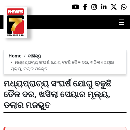
☰
Home
ବାଣିଜ୍ୟ
ମଧ୍ୟପ୍ରାଚ୍ୟ ସଂଘର୍ଷ ଯୋଗୁ ବଢୁଛି ତୈଳ ଦର, ଖସିଲା ସେୟାର
ମୂଲ୍ୟ, ଡଲାର ମଜଭୁତ
ମଧ୍ୟପ୍ରାଚ୍ୟ ସଂଘର୍ଷ ଯୋଗୁ ବଢୁଛି
ତୈଳ ଦର, ଖସିଲା ସେୟାର ମୂଲ୍ୟ,
ଡଲାର ମଜଭୁତ