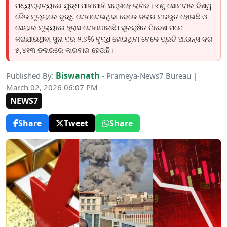
ମଧ୍ୟପ୍ରାଚ୍ୟରେ ଯୁଦ୍ଧ ପାଖାପାଖି ସପ୍ତାହେ ଲାଗିବ। ଏଣୁ ସୋମବାର ବିଶ୍ୱ
ତୈଳ ମୂଲ୍ୟରେ ବୃଦ୍ଧି ଦେଖାଦେଇଥିବା ବେଳେ ଡଲାର ମଜଭୁତ ହୋଇଛି ଓ
ସେୟାର ମୂଲ୍ୟରେ ହ୍ରାସ ଦେଖାଯାଇଛି। ସୁରକ୍ଷିତ ନିବେଶ ମନେ
କରାଯାଉଥିବା ସୁନା ଦର ୨.୬% ବୃଦ୍ଧି ହୋଇଥିବା ବେଳେ ପ୍ରତି ଆଉନ୍ସ ଦର
୫,୪୧୩ ଡଲାରରେ କାରବାର ହେଉଛି।
Biswanath
Published By:
- Prameya-News7 Bureau |
March 02, 2026 06:07 PM
NEWS7
Share
Tweet
Share