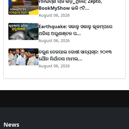
ମନଇଚ୍ଛା ଚାର୍ଜ ଭିଡ଼ୁଥିଲେ; Zepto,
BookMyShow ଭଳି ୯ଟି...
August 06, 2026
Earthquake: ସକାଳୁ ସକାଳୁ ଭୂକମ୍ପରେ
ଥରିଲା ଅରୁଣାଞ୍ଚଳ ପ...
August 06, 2026
ତରୁଣ ତେଜପାଲ ଦୋଷୀ ସାବ୍ୟସ୍ତ: ୨୦୧୩
ଯୌନ ନିର୍ଯାତନା ମାମଲ...
August 06, 2026
News