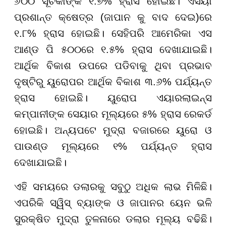
୬୦୦ ସୂଚକାଙ୍କ ୧.୭% ହ୍ରାସ ହୋଇଛି। ଏସିୟା
ପ୍ରଶାନ୍ତ କ୍ଷେତ୍ର (ଜାପାନ କୁ ବାଦ ଦେଇ)ରେ
୧.୮% ହ୍ରାସ ହୋଇଛି। ସେହିପରି ଆମେରିକା ଏସ
ଆଣ୍ଡ ପି ୫୦୦ରେ ୧.୫% ହ୍ରାସ ଦେଖାଯାଇଛି।
ଆର୍ଥିକ ବିକାଶ ଉପରେ ପଡିବାକୁ ଥିବା ପ୍ରଭାବ
ଦୃଷ୍ଟିରୁ ୟୁରୋପର ଆର୍ଥିକ ବିକାଶ ୩.୬% ପର୍ଯ୍ୟନ୍ତ
ହ୍ରାସ ହୋଇଛି। ୟୁରୋପ ଏୟାରଲାଇନ୍ସ
କମ୍ପାନୀଙ୍କ ସେୟାର ମୂଲ୍ୟରେ ୫% ହ୍ରାସ ରେକର୍ଡ
ହୋଇଛି। ଅନ୍ୟପଟେ ମୁଦ୍ରା ବଜାରରେ ୟୁରୋ ଓ
ପାଉଣ୍ଡ ମୂଲ୍ୟରେ ୧% ପର୍ଯ୍ୟନ୍ତ ହ୍ରାସ
ଦେଖାଯାଇଛି।
ଏହି ସମୟରେ ଡଲାରକୁ ସବୁଠୁ ଅଧିକ ଲାଭ ମିଳିଛି।
ଏପରିକି ସ୍ୱିସ୍ ବ୍ୟାଙ୍କ ଓ ଜାପାନର ୟେନ ଭଳି
ସୁରକ୍ଷିତ ମୁଦ୍ରା ତୁଳନାରେ ଡଲାର ମୂଲ୍ୟ ବଢିଛି।