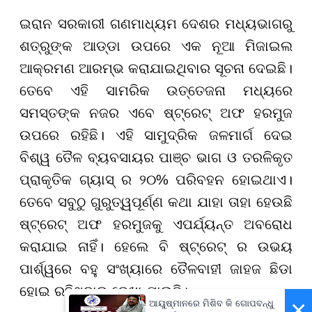
ଇରାନ ସରକାରୀ ଗଣମାଧ୍ୟମ ଦେଶର ମଧ୍ୟଭାଗରୁ
ଶତ୍ରୁଙ୍କ ଆଡ୍ଡା ଉପରେ ଏକ ନୂଆ ମିଜାଇଲ
ଆକ୍ରମଣ ଆରମ୍ଭ କରାଯାଇଥିବାର ସୂଚନା ଦେଇଛି।
ତେବେ ଏହି ସାମରିକ ଉତ୍ତେଜନା ମଧ୍ୟରେ
ସମସ୍ତଙ୍କ ନଜର ଏବେ ଷ୍ଟ୍ରେଟ୍ ଅଫ ହରମୁଜ
ଉପରେ ରହିଛି। ଏହି ସାମୁଦ୍ରିକ ଜଳମାର୍ଗ ଦେଇ
ବିଶ୍ୱ ତୈଳ ବ୍ୟବସାୟର ପାଞ୍ଚ ଭାଗ ଓ ତରଳିକୃତ
ପ୍ରାକୃତିକ ଗ୍ୟାସ୍ ର ୨୦% ପରିବହନ ହୋଇଥାଏ।
ତେବେ ସବୁଠୁ ଗୁରୁତ୍ୱପୂର୍ଣ୍ଣ କଥା ଯାହା ତାହା ହେଉଛି
ଷ୍ଟ୍ରେଟ୍ ଅଫ ହରମୁଜକୁ ଏପର୍ଯ୍ୟନ୍ତ ଅବରୋଧ
କରାଯାଇ ନାହିଁ। ହେଲେ ବି ଷ୍ଟ୍ରେଟ୍ ର ଉଭୟ
ପାର୍ଶ୍ୱରେ ବହୁ ସଂଖ୍ୟାରେ ତୈଳବାହୀ ଜାହଜ ଛିଡା
ହୋଇ ରହିଥିବାର ଦେଖା ଯାଉଛି।
×
ଆୟୁଷ୍ମାନରେ ମିଶିବ କି ଗୋପବନ୍ଧୁ