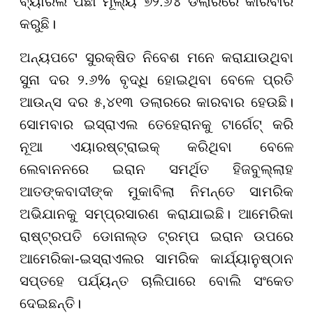
ବ୍ୟାରଲ ପିଛା ମୂଲ୍ୟ ୭୨.୬୪ ଡଲାରରେ କାରବାର
କରୁଛି।
ଅନ୍ୟପଟେ ସୁରକ୍ଷିତ ନିବେଶ ମନେ କରାଯାଉଥିବା
ସୁନା ଦର ୨.୬% ବୃଦ୍ଧି ହୋଇଥିବା ବେଳେ ପ୍ରତି
ଆଉନ୍ସ ଦର ୫,୪୧୩ ଡଲାରରେ କାରବାର ହେଉଛି।
ସୋମବାର ଇସ୍ରାଏଲ ତେହେରାନକୁ ଟାର୍ଗେଟ୍ କରି
ନୂଆ ଏୟାରଷ୍ଟ୍ରାଇକ୍ କରିଥିବା ବେଳେ
ଲେବାନନରେ ଇରାନ ସମର୍ଥିତ ହିଜବୁଲ୍ଲାହ
ଆତଙ୍କବାଦୀଙ୍କ ମୁକାବିଲା ନିମନ୍ତେ ସାମରିକ
ଅଭିଯାନକୁ ସମ୍ପ୍ରସାରଣ କରାଯାଇଛି। ଆମେରିକା
ରାଷ୍ଟ୍ରପତି ଡୋନାଲ୍ଡ ଟ୍ରମ୍ପ ଇରାନ ଉପରେ
ଆମେରିକା-ଇସ୍ରାଏଲର ସାମରିକ କାର୍ଯ୍ୟାନୁଷ୍ଠାନ
ସପ୍ତହେ ପର୍ଯ୍ୟନ୍ତ ଚାଲିପାରେ ବୋଲି ସଂକେତ
ଦେଇଛନ୍ତି।