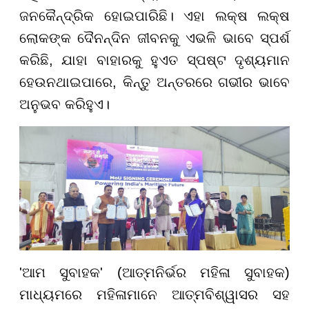
ଜନକୈନ୍ଦ୍ରିକ ହୋଇପାରିଛି। ଏହା ଲକ୍ଷ ଲକ୍ଷ
ଲୋକଙ୍କ ଦୈନନ୍ଦିନ ଜୀବନକୁ ଏଭଳି ଭାବେ ସ୍ପର୍ଶ
କରିଛି, ଯାହା ବାହାରକୁ ହୁଏତ ସ୍ପଷ୍ଟ ଦୃଶ୍ୟମାନ
ହେଉନଥାଇପାରେ, କିନ୍ତୁ ଅନ୍ତରରେ ଗଭୀର ଭାବେ
ଅନୁଭବ କରିହୁଏ।
'ଆମ ସୁବାହକ' (ଆତ୍ମନିର୍ଭର ମହିଳା ସୁବାହକ)
ମାଧ୍ୟମରେ ମହିଳାମାନେ ଆତ୍ମବିଶ୍ୱାସର ସହ