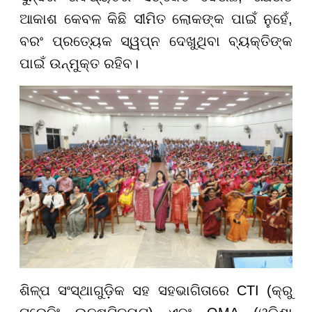
ଆକାଶ କେବଳ କିଛି ସୀମିତ ଲୋକଙ୍କ ପାଇଁ ନୁହେଁ,
ବରଂ ପ୍ରତ୍ୟେକ ସ୍ୱପ୍ନ ଦେଖୁଥିବା ବ୍ୟକ୍ତିଙ୍କ
ପାଇଁ ଉନ୍ମୁକ୍ତ ରହିବ।
ଶିଳ୍ପ ସଂସ୍ଥାଗୁଡ଼ିକ ସହ ସହଭାଗିତାରେ CTI (କ୍ରୁ