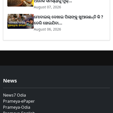
ଅନେକ ସମସ୍ୟାରୁ ମୁକ୍...
August 07, 2026
ମୋବାଇଲ୍ ଦେଖାଇ ପିଲାଙ୍କୁ ଖୁଆଉଛନ୍ତି କି ?
ଡେରି ହୋଇଯିବା...
August 06, 2026
News
News7 Odia
Prameya-ePaper
Prameya-Odia