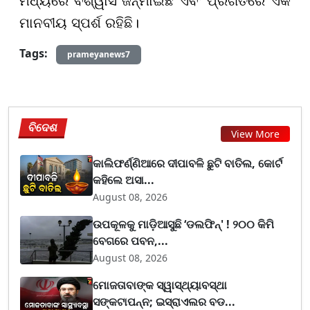
ମଧ୍ୟରେ ବିଶ୍ୱାସ ଜନ୍ମାଇଛି ଏବଂ ପ୍ରଗତିରେ ଏକ
ମାନବୀୟ ସ୍ପର୍ଶ ରହିଛି।
Tags:
prameyanews7
ବିଦେଶ
View More
କାଲିଫର୍ଣ୍ଣିଆରେ ଦୀପାବଳି ଛୁଟି ବାତିଲ, କୋର୍ଟ
କହିଲେ ଅସା...
August 08, 2026
ଉପକୂଳକୁ ମାଡ଼ିଆସୁଛି ‘ଡଲଫିନ୍' ! ୨୦୦ କିମି
ବେଗରେ ପବନ,...
August 08, 2026
ମୋଜତାବାଙ୍କ ସ୍ୱାସ୍ଥ୍ୟାବସ୍ଥା
ସଙ୍କଟାପନ୍ନ; ଇସ୍ରାଏଲର ବଡ...