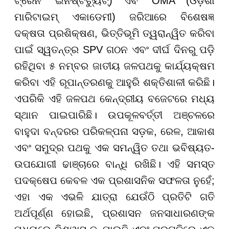
ଟ୍ରେନିଂ ଇନଷ୍ଟିଚ୍ୟୁଟ୍) ଏବଂ OMA (ଓଡ଼ିଶା
ମାରିଟାଇମ୍ ଏକାଡେମୀ) ଜରିଆରେ ବିଶେଷଜ୍ଞ
ଦକ୍ଷତା ପ୍ରଶିକ୍ଷଣ, ଭିତ୍ତିଭୂମି ତ୍ୱରାନ୍ୱିତ କରିବା
ପାଇଁ ସ୍ୱତନ୍ତ୍ର SPV ଗଠନ ଏବଂ ଦୀର୍ଘ ଦିନରୁ ପଡ଼ି
ରହିଥିବା ୫ ନମ୍ବର ଜାତୀୟ ଜଳପଥକୁ କାର୍ଯ୍ୟକ୍ଷମ
କରିବା ଏହି ରୂପାନ୍ତରଣକୁ ଆହୁରି ଶକ୍ତିଶାଳୀ କରିଛି।
ଏପରିକି ଏହି ଜଳପଥ କେନ୍ଦ୍ରୀୟ ବଜେଟରେ ମଧ୍ୟ
ସ୍ଥାନ ପାଇପାରିଛି। ଉପକୂଳବର୍ତ୍ତୀ ଅଞ୍ଚଳରେ
ବାହୁଦା ବନ୍ଦରର ପରିକଳ୍ପନା ସଡ଼କ, ରେଳ, ଆକାଶ
ଏବଂ ସମୁଦ୍ର ପଥକୁ ଏକ ସମନ୍ୱିତ ତଥା ଭବିଷ୍ୟତ-
ଉପଯୋଗୀ ଢାଞ୍ଚାରେ ବାନ୍ଧି ରଖିଛି। ଏହି ସମସ୍ତ
ପଦକ୍ଷେପ କେବଳ ଏକ ପ୍ରଶାସନିକ ସଫଳତା ନୁହେଁ;
ଏହା ଏକ ଏଭଳି ଯାତ୍ରା ଯେଉଁଠି ପ୍ରତିଟି ଗତି
ଅର୍ଥପୂର୍ଣ୍ଣ ହୋଇଛି, ପ୍ରଶାସନ ଜନସାଧାରଣଙ୍କ