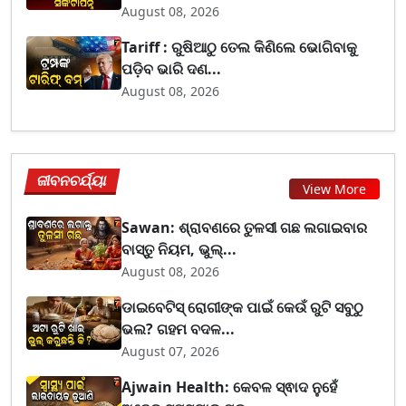
August 08, 2026
Tariff : ରୁଷିଆଠୁ ତେଲ କିଣିଲେ ଭୋଗିବାକୁ
ପଡ଼ିବ ଭାରି ଦଣ...
August 08, 2026
ଜୀବନଚର୍ଯ୍ୟା
View More
Sawan: ଶ୍ରାବଣରେ ତୁଳସୀ ଗଛ ଲଗାଇବାର
ବାସ୍ତୁ ନିୟମ, ଭୁଲ୍...
August 08, 2026
ଡାଇବେଟିସ୍ ରୋଗୀଙ୍କ ପାଇଁ କେଉଁ ରୁଟି ସବୁଠୁ
ଭଲ? ଗହମ ବଦଳ...
August 07, 2026
Ajwain Health: କେବଳ ସ୍ଵାଦ ନୁହେଁ