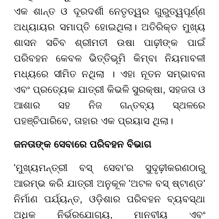
ଏକ ଶାନ୍ତ ଓ ଦୂରଦର୍ଶୀ ନେତୃତ୍ୱର ଗୁରୁତ୍ୱପୂର୍ଣ୍ଣ
ଅଧ୍ୟାୟର ସମାପ୍ତି ହୋଇଥିଲା। ଅତିରିକ୍ତ ମୁଖ୍ୟ
ଶାସନ ସଚିବ ଶ୍ରୀମତୀ ଉଷା ପାଢ଼ୀଙ୍କ ପାଇଁ
ପରିବହନ କେବଳ ଭିତ୍ତିଭୂମି କିମ୍ବା ନିୟମାବଳୀ
ମଧ୍ୟରେ ସୀମିତ ନଥିଲା । ଏହା ନୂତନ ସମ୍ଭାବନା
ଏବଂ ପ୍ରତ୍ୟେକ ଯାତ୍ରୀ କିଭଳି ସୁରକ୍ଷା, ସହଜତା ଓ
ଆଶାର ସହ ନିଜ ଗନ୍ତବ୍ୟ ସ୍ଥଳରେ
ପହଞ୍ଚିପାରିବେ, ତାହାର ଏକ ପ୍ରୟାସ ଥିଲା।
ଜନତାଙ୍କ ସେବାରେ ପରିବହନ ବିଭାଗ
'ମୁଖ୍ୟମନ୍ତ୍ରୀ ବସ୍ ସେବା'ର ସୁଦୃଢ଼ୀକରଣଠାରୁ
ଆରମ୍ଭ କରି ଯାତ୍ରୀ ଅନୁକୂଳ 'ଅଟଳ ବସ୍ ଷ୍ଟାଣ୍ଡ'
ନିର୍ମାଣ ପର୍ଯ୍ୟନ୍ତ, ଓଡ଼ିଶାର ପରିବହନ ବ୍ୟବସ୍ଥା
ଅଧିକ ନିର୍ଭରଯୋଗ୍ୟ, ମାନବୀୟ ଏବଂ