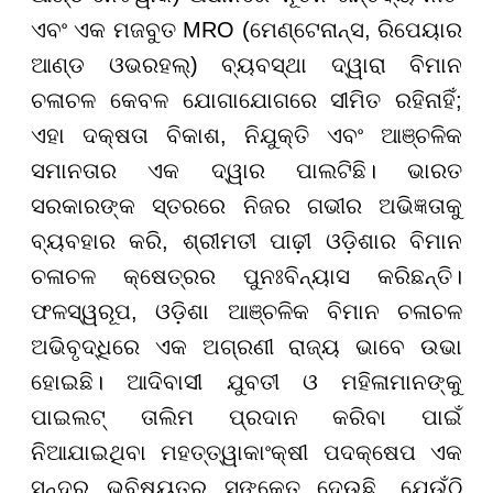
ଏବଂ ଏକ ମଜବୁତ MRO (ମେଣ୍ଟେନାନ୍ସ, ରିପେୟାର
ଆଣ୍ଡ ଓଭରହଲ୍) ବ୍ୟବସ୍ଥା ଦ୍ୱାରା ବିମାନ
ଚଳାଚଳ କେବଳ ଯୋଗାଯୋଗରେ ସୀମିତ ରହିନାହିଁ;
ଏହା ଦକ୍ଷତା ବିକାଶ, ନିଯୁକ୍ତି ଏବଂ ଆଞ୍ଚଳିକ
ସମାନତାର ଏକ ଦ୍ୱାର ପାଲଟିଛି। ଭାରତ
ସରକାରଙ୍କ ସ୍ତରରେ ନିଜର ଗଭୀର ଅଭିଜ୍ଞତାକୁ
ବ୍ୟବହାର କରି, ଶ୍ରୀମତୀ ପାଢ଼ୀ ଓଡ଼ିଶାର ବିମାନ
ଚଳାଚଳ କ୍ଷେତ୍ରର ପୁନଃବିନ୍ୟାସ କରିଛନ୍ତି।
ଫଳସ୍ୱରୂପ, ଓଡ଼ିଶା ଆଞ୍ଚଳିକ ବିମାନ ଚଳାଚଳ
ଅଭିବୃଦ୍ଧିରେ ଏକ ଅଗ୍ରଣୀ ରାଜ୍ୟ ଭାବେ ଉଭା
ହୋଇଛି। ଆଦିବାସୀ ଯୁବତୀ ଓ ମହିଳାମାନଙ୍କୁ
ପାଇଲଟ୍ ତାଲିମ ପ୍ରଦାନ କରିବା ପାଇଁ
ନିଆଯାଇଥିବା ମହତ୍ତ୍ୱାକାଂକ୍ଷୀ ପଦକ୍ଷେପ ଏକ
ସୁନ୍ଦର ଭବିଷ୍ୟତର ସଙ୍କେତ ଦେଉଛି, ଯେଉଁଠି