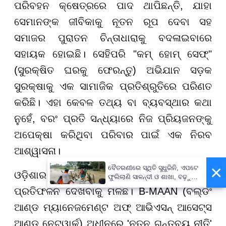
ପରିବହନ କ୍ଷେତ୍ରରେ ପାଦ ଥାପିଛନ୍ତି, ଯାହା
ସେମାନଙ୍କ ଜୀବିକାକୁ ନୂତନ ରୂପ ଦେବା ସହ
ସମାଜର ପୁରାତନ ଚିନ୍ତାଧାରାକୁ ବଦଳାଇବାରେ
ସହାୟକ ହୋଇଛି। ସେହିପରି "କମ୍ ହୋମ୍ ସେଫ୍"
(ସୁରକ୍ଷିତ ଘରକୁ ଫେରନ୍ତୁ) ଅଭିଯାନ ସଡ଼କ
ସୁରକ୍ଷାକୁ ଏକ ସାମାଜିକ ପ୍ରତିଶ୍ରୁତିରେ ପରିଣତ
କରିଛି। ଏହା କେବଳ ତଥ୍ୟ ବା ବ୍ୟବସ୍ଥାର କଥା
ନୁହେଁ, ବରଂ ପ୍ରତି ସନ୍ଧ୍ୟାରେ ନିଜ ପ୍ରିୟଜନଙ୍କୁ
ଅପେକ୍ଷା କରିଥିବା ପରିବାର ପାଇଁ ଏକ ନିରବ
ଆଶ୍ୱାସନା।
×
ବୈତରଣୀରେ ସ୍ଥିତି ସୁଧୁରିନି, ଏପଟେ
ଓଡ଼ିଶାର ଆକାଶ ମଧ୍ୟ ଏହି ଦୂରଦର୍ଶୀ ସଂକଳ୍ପର
ଫୁଲିଲାଣି ସାଳନ୍ଦୀ ଓ ଶାଖା, ବଢ଼ୁଛି
ବନ୍ୟା ଭୟ
ପ୍ରତିଫଳନ ଦେଖିବାକୁ ମିଳିଛି। B-MAAN (ବିଲ୍ଡିଂ
ଆଣ୍ଡ ମ୍ୟାନେଜମେଣ୍ଟ ଅଫ୍ ଆଭିଏସନ୍ ଆସେଟ୍ସ
ଆଣ୍ଡ ନେଟୱାର୍କ) ଅଧୀନରେ 'ନୂତନ ଗନ୍ତବ୍ୟ ନୀତି'