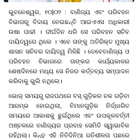
ଭୁବନେଶ୍ୱର
, ୧୦|
୦୨ : ବାଣିଜ୍ୟ ଏବଂ ପରିବହନ
ବିଭାଗରୁ ବିଦାୟ ନେଇଛନ୍ତି ଆଇଏଏସ ଅଧିକାରୀ
ଉଷା ପାଢୀ । ଦୀର୍ଘଦିନ ଧରି ସେ ପରିବହନ ସଚିବ
ଦାୟିତ୍ୱରେ ଥିଲେ । ଏବେ ତାଙ୍କୁ ଅତିରିକ୍ତ ମୁଖ୍ୟ
ଶାସନ ସଚିବର ଦାୟିତ୍ୱ ମିଳିଛି । ତେବେ
ବାଣିଜ୍ୟ ଓ
ପରିବହନ ବିଭାଗରେ ତାଙ୍କର କାର୍ଯ୍ୟକାଳର
ଶେଷଦିନରେ ମଧ୍ୟ ସେ ନିଜର କର୍ତ୍ତବ୍ୟ ସମ୍ପାଦନ
କରିବାକୁ ଭୁଲି ନଥିଲେ।
ଭୋର୍ ସମୟରୁ ରାଜପଥରେ ବସ୍ ଗୁଡ଼ିକର ଚକ ଗଡ଼ିବା
ଆରମ୍ଭ ହୋଇଥିଲା, ବିମାନଗୁଡ଼ିକ ନିର୍ଦ୍ଧାରିତ
ସମୟରେ ଆକାଶକୁ ଛୁଇଁଥିଲେ ଏବଂ ଉପକୂଳବର୍ତ୍ତୀ
ଅଞ୍ଚଳରେ ବାଣିଜ୍ୟର ପ୍ରବାହ ସେମିତି ସ୍ୱାଭାବିକ
ରହିଥିଲା। କିନ୍ତୁ ଏହି ନିତିଦିନିଆ ଗତିଶୀଳତା ପଛରେ