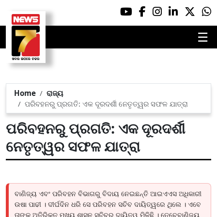
☰
Home
ରାଜ୍ୟ
ପରିବହନରୁ ପ୍ରଗତି: ଏକ ଦୂରଦର୍ଶୀ ନେତୃତ୍ୱର ସଫଳ ଯାତ୍ରା
ପରିବହନରୁ ପ୍ରଗତି: ଏକ ଦୂରଦର୍ଶୀ
ନେତୃତ୍ୱର ସଫଳ ଯାତ୍ରା
ବାଣିଜ୍ୟ ଏବଂ ପରିବହନ ବିଭାଗରୁ ବିଦାୟ ନେଇଛନ୍ତି ଆଇଏଏସ ଅଧିକାରୀ
ଉଷା ପାଢୀ । ଦୀର୍ଘଦିନ ଧରି ସେ ପରିବହନ ସଚିବ ଦାୟିତ୍ୱରେ ଥିଲେ । ଏବେ
ତାଙ୍କୁ ଅତିରିକ୍ତ ମୁଖ୍ୟ ଶାସନ ସଚିବର ଦାୟିତ୍ୱ ମିଳିଛି । ତେବେବାଣିଜ୍ୟ