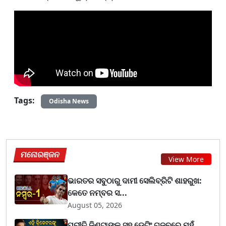
Tags:
Odisha News
ମନୋରଞ୍ଜନ
View More
ଭାରତର ସବୁଠାରୁ ଦାମୀ ସେଲିବ୍ରିଟି ଶାହରୁଖ:
କେତେ ନମ୍ବର ସ...
August 05, 2026
ପ୍ରୀତି ଜିଣ୍ଟାଙ୍କ ସହ ଡେଟିଂ ଗୁଜବରେ ମୁହଁ