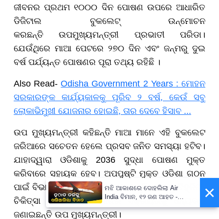
ଜୀବନର ପ୍ରଥମ ୧୦୦୦ ଦିନ ପୋଷଣ ଉପରେ ଆଧାରିତ
ଡିଜିଟାଲ ବୁକଲେଟ୍ ଉନ୍ମୋଚନ
କରଛନ୍ତି ଉପମୁଖ୍ୟମନ୍ତ୍ରୀ ପ୍ରଭାତୀ ପରିଡା।
ଯେଉଁଥିରେ ମାଆ ପେଟରେ ୨୭୦ ଦିନ ଏବଂ ଜନ୍ମରୁ ଦୁଇ
ବର୍ଷ ପର୍ଯ୍ୟନ୍ତ ପୋଷଣର ପୂରା ତଥ୍ୟ ରହିଛି ।
Also Read-
Odisha Government 2 Years : ମୋହନ
ସରକାରଙ୍କ କାର୍ଯ୍ୟକାଳକୁ ପୂରିବ ୨ ବର୍ଷ, କେଉଁ ସବୁ
ଲୋକାଭିମୁଖୀ ଯୋଜନାର ହୋଇଛି, ତାର ଦେବେ ହିସାବ ...
ଉପ ମୁଖ୍ୟମନ୍ତ୍ରୀ କହିଛନ୍ତି ମାଆ ମାନେ ଏହି ବୁକଲେଟ
ଜରିଆରେ ସଚେତନ ହେଲେ ପ୍ରସବ ଜନିତ ସମସ୍ୟା ହଟିବ।
ଯାହାଦ୍ୱାରା ଓଡିଶାକୁ 2036 ସୁଦ୍ଧା ପୋଷଣ ମୁକ୍ତ
କରିବାରେ ସହାୟକ ହେବ। ଅପପୁଷ୍ଟି ମୁକ୍ତ ଓଡିଶା ଗଠନ
×
ପାଇଁ ବିଭାଗ ମିଶନ ମୋଡରେ କାମ କରୁଛି। ତାଙ୍କୁ ଚିହ୍ନିବା,
ମଝି ଆକାଶରେ ଦୋହଲିଲା Air
India ବିମାନ, ୧୨ ଜଣ ଆହତ -
ଚିକିତ୍ସା କରାଇବାରେ ବିଭାଗର ସକ୍ରିୟତାକୁ ଧନ୍ୟବାଦ
PrameyaNews7
ଜଣାଇଛନ୍ତି ଉପ ମୁଖ୍ୟମନ୍ତ୍ରୀ।