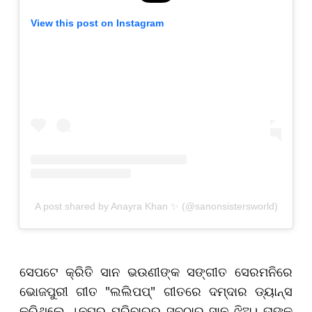
View this post on Instagram
A post shared by Anayra Khan ✨ (@sanonsistersworld)
ସେପଟେ କ୍ରିତି ସାନ ଭଉଣୀଙ୍କ ସଙ୍ଗୀତ ସେରମନିରେ
ଭୋଜପୁରୀ ଗୀତ "ଲଲିପପ୍" ଗୀତରେ
ଦମ୍‌ଦାର ଡ୍ୟାନ୍ସ
କରିଥିଲେ
।
ନୁପୁର ପରିବାରର ସବୁଠାରୁ ସାନ ଝିଅ। ତାଙ୍କ