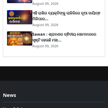
August 09, 2026
ଏହି ରାଶିର ବ୍ୟକ୍ତିଙ୍କୁ ଚାକିରିରେ ନୂଆ ଦାୟିତ୍ଵ
ମିଳିପାର...
August 09, 2026
Sawan : ଶ୍ରାବଣର ଦ୍ଵିତୀୟ ସୋମବାରରେ
ସୃଷ୍ଟି ହେଉଛି ମହା...
August 09, 2026
News