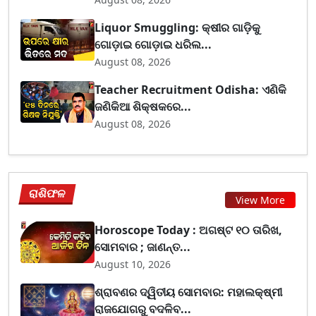
Liquor Smuggling: କ୍ଷୀର ଗାଡ଼ିକୁ
ଗୋଡ଼ାଇ ଗୋଡ଼ାଇ ଧରିଲ...
August 08, 2026
Teacher Recruitment Odisha: ଏଣିକି
ଜଣିକିଆ ଶିକ୍ଷକରେ...
August 08, 2026
ରାଶିଫଳ
View More
Horoscope Today : ଅଗଷ୍ଟ ୧୦ ତାରିଖ,
ସୋମବାର ; ଜାଣନ୍ତ...
August 10, 2026
ଶ୍ରାବଣର ଦ୍ୱିତୀୟ ସୋମବାର: ମହାଲକ୍ଷ୍ମୀ
ରାଜଯୋଗରୁ ବଦଳିବ...