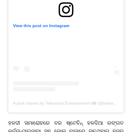
View this post on Instagram
A post shared by Tellywood Entertainment 📸 (@tellywoodentertainment)
ହଳଦୀ ସମାରୋହରେ ବର ଷ୍ଟେବିନ୍ ହଳଦିଆ ରଙ୍ଗତ
କୁର୍ତ୍ତା-ପାଇଜାମା ସହ ଢୋଲ ବାଜାରେ ନାଚୁଥିବାର ନଜର