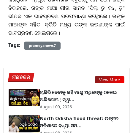
ବିବାହରେ, ତାଙ୍କ ମାଆ ଗୀତା ସାନନ "ଦିଲ୍ ତୁ ଜାନ୍ ତୁ"
ଗୀତର ଏକ ଭାବପ୍ରବଣ ପରଫମାନ୍ସ କରିଥିଲେ। ତାଙ୍କ
ମାଆଙ୍କ ସହିତ, କ୍ରିତି ମଧ୍ୟ ତାଙ୍କ ଭଉଣୀଙ୍କ ପାଇଁ
ଭାବପ୍ରବଣ ହୋଇଗଲେ।
Tags:
prameyanews7
ମହାନଗର
View More
ଚାକିରି ଦେବାକୁ କହି ୧୫ରୁ ଅଧିକଙ୍କୁ ଠକେଇ
ଅଭିଯୋଗ ; ସ୍ୱା...
August 09, 2026
North Odisha flood threat: ଉତ୍ତର
ଓଡ଼ିଶାରେ ବନ୍ୟା ସମ...
August 08, 2026