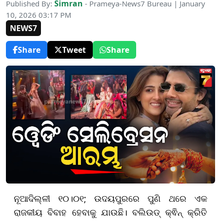
Simran
Published By:
- Prameya-News7 Bureau | January
10, 2026 03:17 PM
NEWS7
Share
Tweet
Share
ନୂଆଦିଲ୍ଳୀ ୧୦।୦୧; ଉଦୟପୁରରେ ପୁଣି ଥରେ ଏକ
ରାଜକୀୟ ବିବାହ ହେବାକୁ ଯାଉଛି। ବଲିଉଡ୍ କ୍ଵିନ୍‌ କ୍ରିତି