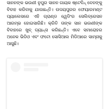
ସାନନଙ୍କ ଭଉଣୀ ନୁପୁର ସାନନ ଗାୟକ ଷ୍ଟେବିନ୍ ବେନଙ୍କୁ
ବିବାହ କରିବାକୁ ଯାଉଛନ୍ତି। ଉଦୟପୁରର ଫେୟାରମଣ୍ଟ
ପ୍ୟାଲେସରେ ଏହି ଗ୍ରାଣ୍ଡ ୱେଡିଂର ସେଲିବ୍ରେସନ
ଆରମ୍ଭ ହୋଇସାରିଛି। କ୍ରିତି ତାଙ୍କ ସାନ ଭଉଣୀଙ୍କ
ବିବାହରେ ଖୁବ୍‌ ଡ୍ୟାନ୍ସ କରିଛନ୍ତି। ଏବେ ସମାରୋହର
ଅନେକ ଭିଡିଓ ଏବଂ ଫଟୋ ସୋସିଆଲ ମିଡିଆରେ ସାମ୍ନାକୁ
ଆସୁଛି।