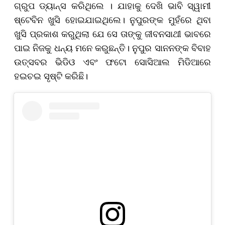
ଗ୍ରୁପ ଡ୍ୟାନ୍ସ କରିଥିଲେ । ଯାହାକୁ ଦେଖି ଭାବି ସ୍ୱାମୀ
ଷ୍ଟେବିନ ଖୁସି ହୋଇଯାଇଥିଲେ। ନୁପୁରଙ୍କ ମୁହଁରେ ଥିବା
ଖୁସି ପ୍ରକାଶ କରୁଥିଲା ​​ଯେ ସେ ତାଙ୍କୁ ଜୀବନସାଥୀ ଭାବରେ
ପାଇ ନିଜକୁ ଧନ୍ୟ ମନେ କରୁଛନ୍ତି। ନୁପୁର ସାନନଙ୍କ ବିବାହ
ଉତ୍ସବର ଭିଡିଓ ଏବଂ ଫଟୋ ସୋସିଆଲ ମିଡିଆରେ
ହଇଚଇ ସୃଷ୍ଟି କରିଛି।