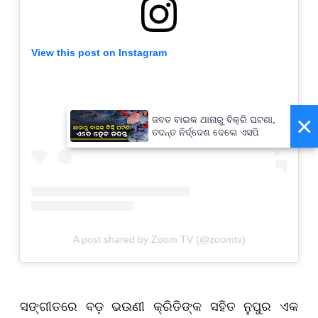
View this post on Instagram
×
ଜବତ ବାଇକ ଥାନାରୁ ବିକ୍ରି ଘଟଣା,
ତଦନ୍ତ ନିର୍ଦ୍ଦେଶ ଦେଲେ ଏସପି
A post shared by Zoom TV (@zoomtv)
ସଙ୍ଗୀତରେ ବଡ଼ ଭଉଣୀ କ୍ରିତିଙ୍କ ସହିତ ନୁପୁର ଏକ