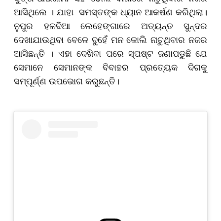
ଆସିଥିଲେ । ଯାହା ସମସ୍ତଙ୍କ ଧ୍ୟାନ ଆକର୍ଷଣ କରିଥିଲା।
ନୁପୁର ହଳଦିଆ ଲେହେଙ୍ଗାରେ ଅତ୍ୟନ୍ତ ସୁନ୍ଦର
ଦେଖାଯାଉଥିବା ବେଳେ ଦୁହେଁ ମନ କୋଲି ନାଚୁଥିବାର ନଜର
ଆସିଛନ୍ତି । ଏହା ଦେଖିବା ପରେ ସ୍ପଷ୍ଟ ଜଣାପଡୁଛି ଯେ
ସେମାନେ ସେମାନଙ୍କ ବିବାହର ପ୍ରତ୍ୟେକ ଦିଗକୁ
ସମ୍ପୂର୍ଣ୍ଣ ଉପଭୋଗ କରୁଛନ୍ତି।