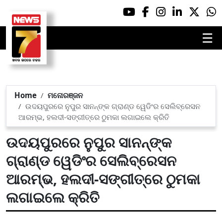
☰
Home
ମନୋରଞ୍ଜନ
ଉଦୟପୁରରେ ନୁପୁର ସାନନ୍‌ଙ୍କ ଗ୍ରାଣ୍ଡ ୱେଡିଂର ସେଲିବ୍ରେସନ
ଆରମ୍ଭ, ହଲଦୀ-ସଙ୍ଗୀତ୍‌ରେ ଠୁମକା ଲଗାଇଲେ କ୍ରିତି
ଉଦୟପୁରରେ ନୁପୁର ସାନନ୍‌ଙ୍କ
ଗ୍ରାଣ୍ଡ ୱେଡିଂର ସେଲିବ୍ରେସନ
ଆରମ୍ଭ, ହଲଦୀ-ସଙ୍ଗୀତ୍‌ରେ ଠୁମକା
ଲଗାଇଲେ କ୍ରିତି