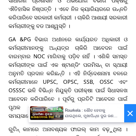
ସାଧାରଣ ପ୍ରଶାସନ ଓ ଅଭିଯୋଗ ବିଭାଗ ପକ୍ଷରୁ
ଐତିହାସିକ ନିଷ୍ପତ୍ତି । ଏବେ ନିଜ କ୍ୟାରିୟରରେ ଉନ୍ନତି
କରିପାରିବେ ସରକାରୀ କର୍ମଚାରୀ । ଚାକିରି ଆଶାୟୀ ସରକାରୀ
କର୍ମଚାରୀଙ୍କୁ ବଡ ଆଶ୍ୱସ୍ତି ।
GA &PG ବିଭାଗ ଅଧୀନରେ କାର୍ଯ୍ୟରତ ଅଧିକାରୀ ଓ
କର୍ମଚାରୀମାନଙ୍କୁ ଅନ୍ୟତ୍ର ଚାକିରି ଆବେଦନ ପାଇଁ
ବାରମ୍ବାର NOC ମାଗିବାକୁ ପଡ଼ିବ ନାହିଁ । ଏଣିକି ସମସ୍ତ
କର୍ମଚାରୀଙ୍କ ପାଇଁ ଏକ ଷ୍ଟାଣ୍ଡିଂ ପରମିସନ୍ ବା ସ୍ଥାୟୀ
ଅନୁମତି ପ୍ରଦାନ କରିଛନ୍ତି । ଏହି ନିର୍ଦ୍ଦେଶନାମା ବଳରେ
କର୍ମଚାରୀମାନେ UPSC, OPSC, SSB, OSSC ଏବଂ
OSSSC ଭଳି ବିଭିନ୍ନ ନିଯୁକ୍ତି ପରୀକ୍ଷା ପାଇଁ ସିଧାସଳଖ
ଆବେଦନ କରିପାରିବେ । ପୂର୍ବରୁ ପ୍ରତିଟି ଆବେଦନ ପାଇଁ
ପୃଥକ ଭାବେ NOC ନେବା ପ୍ରକ୍ରିୟା ବେଶ୍
×
Rourkela : ଶୌଚ ହେବାକୁ
ସମୟସାପେକ୍ଷ ଥିଲା।
ଯାଇଥିଲେ, ମୁଖାପିନ୍ଧା ଦୁଇ ଜଣ
ପେଟ୍ରୋଲ ଢାଳି ଲଗାଇଦେଲେ ନିଆଁ
ରୁଟିନ୍ କାମରେ ଅନାବଶ୍ୟକ ଫାଇଲ୍ କାମ ବଢ଼ୁଥିଲା ।