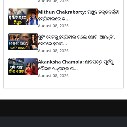
August 08, 2026
Mithun Chakraborty: ମିଥୁନ ଚକ୍ରବର୍ତ୍ତୀ
ହସ୍ପିଟାଲରେ ଭ...
August 08, 2026
ସୁଟିଂ ସେଟରୁ ହସ୍ପିଟାଲ ଗଲେ ଛୋଟି 'ଆନନ୍ଦି',
ସେଟରେ ହଠାତ...
August 08, 2026
Akanksha Chamola: ଛାଡପତ୍ର ପୂର୍ବରୁ
ଗୌରବ ଖନ୍ନାଙ୍କ ନା...
August 08, 2026