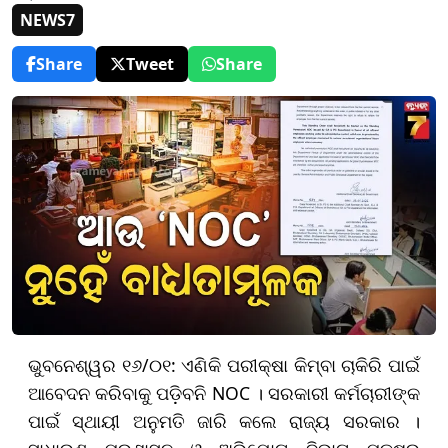
NEWS7
Share
Tweet
Share
ଭୁବନେଶ୍ୱର ୧୬/୦୧: ଏଣିକି ପରୀକ୍ଷା କିମ୍ବା ଚାକିରି ପାଇଁ
ଆବେଦନ କରିବାକୁ ପଡ଼ିବନି NOC । ସରକାରୀ କର୍ମଚାରୀଙ୍କ
ପାଇଁ ସ୍ଥାୟୀ ଅନୁମତି ଜାରି କଲେ ରାଜ୍ୟ ସରକାର ।