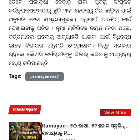
ତେବେ ପରୀକ୍ଷା ଦେବାକୁ ଯିବା ପୂର୍ବରୁ ସଂପୃକ୍ତ
କର୍ତ୍ତୃପକ୍ଷଙ୍କଠାରୁ ଛୁଟି ଏବଂ ହେଡକ୍ୱାର୍ଟର ଛାଡ଼ିବା ପାଇଁ
ଅନୁମତି ନେବା ବାଧ୍ୟତାମୂଳକ। ଏଥିପାଇଁ ଆଡମିଟ୍ କାର୍ଡ
ଦେଖାଇବାକୁ ପଡ଼ିବ । ନୂଆ ଚାକିରିରେ ଚୟନ ହେବା ପରେ,
ବର୍ତ୍ତମାନର ପଦବୀରୁ ଅବ୍ୟାହତି ପାଇବା ପାଇଁ ବିଧିବଦ୍ଧ
ଭାବେ ବିଭାଗର ଅନୁମତି ଲୋଡ଼ାହେବ। କିନ୍ତୁ ସରକାର
ଚାହିଁଲେ କୌଣସି କର୍ମଚାରୀଙ୍କୁ ରିଲିଭ୍ କରିବାକୁ ଅଗ୍ରାହ୍ୟ
ମଧ୍ୟ କରିପାରନ୍ତି।
Tags:
prameyanews7
ମନୋରଞ୍ଜନ
View More
Ramayan : ୫୦ ଭାଷା, ୫୯ ହଜାର ସ୍କ୍ରିନ୍...
ରାମାୟଣକୁ ମି...