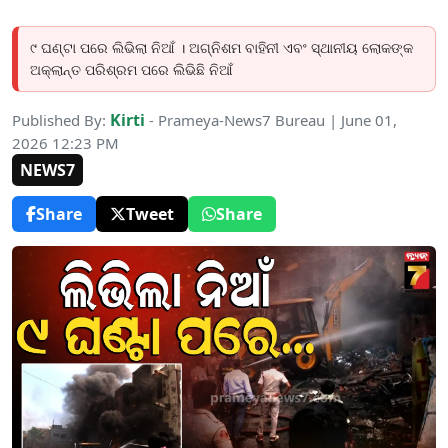
୯ ଘଣ୍ଟା ପରେ ଲିଭିଲା ନିଆଁ । ଅଗ୍ନିଶମ ବାହିନୀ ଏବଂ ସ୍ଥାନୀୟ ଲୋକଙ୍କ
ଅକ୍ଲାନ୍ତ ପରିଶ୍ରମ ପରେ ଲିଭିଛି ନିଆଁ
Kirti
Published By:
- Prameya-News7 Bureau | June 01,
2026 12:23 PM
NEWS7
Share
Tweet
Share