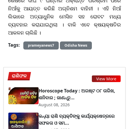
ଶେଷରେ ଦୀର୍ଘ ୯ ଘଣ୍ଟାର ଅକ୍ଲାନ୍ତ ପରିଶ୍ରମ ପରେ
ନିଆଁକୁ ଆୟତ୍ତ କରିଛି ଅଗ୍ନିଶମ ବାହିନୀ । ଏହି ନିଆଁ
ଲିଭାରେ ଅତ୍ୟାଧୁନିକ ମେସିନ ସହ ରୋବଟ ମଧ୍ୟ
ବ୍ୟବହାର କରାଯାଇଥିଲା । ବାକି ଏବେ କ୍ଷୟକ୍ଷତିର
ଆକଳନ ଚାଲିଛି ।
Tags:
prameyanews7
Odisha News
ରାଶିଫଳ
View More
Horoscope Today : ଅଗଷ୍ଟ ୦୮ ତାରିଖ,
ଶନିବାର ; ଜାଣନ୍ତୁ...
August 08, 2026
କନ୍ୟା ରାଶି ବ୍ୟକ୍ତିଙ୍କୁ କାର୍ଯ୍ୟକ୍ଷେତ୍ରରେ
ସଫଳତା ଓ ସମ...