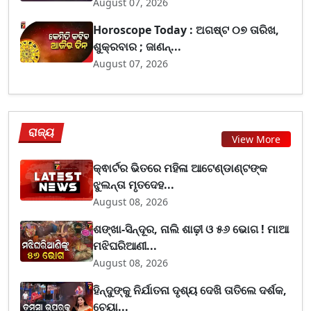
August 07, 2026
Horoscope Today : ଅଗଷ୍ଟ ୦୭ ତାରିଖ,
ଶୁକ୍ରବାର ; ଜାଣନ୍...
August 07, 2026
ରାଜ୍ୟ
View More
କ୍ଵାର୍ଟର ଭିତରେ ମହିଳା ଆଟେଣ୍ଡାଣ୍ଟଙ୍କ
ଝୁଲନ୍ତା ମୃତଦେହ...
August 08, 2026
ଶଙ୍ଖା-ସିନ୍ଦୂର, ନାଲି ଶାଢ଼ୀ ଓ ୫୬ ଭୋଗ ! ମାଆ
ମଝିଘରିଆଣୀ...
August 08, 2026
ହିନ୍ଦୁଙ୍କୁ ନିର୍ଯାତନା ଦୃଶ୍ୟ ଦେଖି ତାତିଲେ ଦର୍ଶକ,
ଚେୟା...