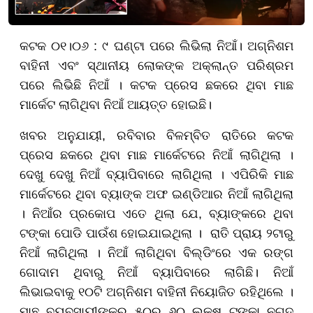
କଟକ ୦୧।୦୬ : ୯ ଘଣ୍ଟା ପରେ ଲିଭିଲା ନିଆଁ। ଅଗ୍ନିଶମ
ବାହିନୀ ଏବଂ ସ୍ଥାନୀୟ ଲୋକଙ୍କ ଅକ୍ଲାନ୍ତ ପରିଶ୍ରମ
ପରେ ଲିଭିଛି ନିଆଁ । କଟକ ପ୍ରେସ ଛକରେ ଥିବା ମାଛ
ମାର୍କେଟ ଲାଗିଥିବା ନିଆଁ ଆୟତ୍ତ ହୋଇଛି।
ଖବର ଅନୁଯାୟୀ, ରବିବାର ବିଳମ୍ବିତ ରାତିରେ କଟକ
ପ୍ରେସ ଛକରେ ଥିବା ମାଛ ମାର୍କେଟରେ ନିଆଁ ଲାଗିଥିଲା ।
ଦେଖୁ ଦେଖୁ ନିଆଁ ବ୍ୟାପିବାରେ ଲାଗିଥିଲା । ଏପିରିକି ମାଛ
ମାର୍କେଟରେ ଥିବା ବ୍ୟାଙ୍କ ଅଫ ଇଣ୍ଡିଆର ନିଆଁ ଲାଗିଥିଲା
। ନିଆଁର ପ୍ରକୋପ ଏତେ ଥିଲା ଯେ, ବ୍ୟାଙ୍କରେ ଥିବା
ଟଙ୍କା ପୋଡି ପାଉଁଶ ହୋଇଯାଇଥିଲା । ରାତି ପ୍ରାୟ ୨ଟାରୁ
ନିଆଁ ଲାଗିଥିଲା । ନିଆଁ ଲାଗିଥିବା ବିଲ୍ଡିଂରେ ଏକ ରଙ୍ଗ
ଗୋଦାମ ଥିବାରୁ ନିଆଁ ବ୍ୟାପିବାରେ ଲାଗିଛି। ନିଆଁ
ଲିଭାଇବାକୁ ୧୦ଟି ଅଗ୍ନିଶମ ବାହିନୀ ନିୟୋଜିତ ରହିଥିଲେ ।
ମାଛ ବ୍ୟବସାୟୀଙ୍କର ୫୦ରୁ ୬୦ ଲକ୍ଷ ଟଙ୍କା ନଗଦ