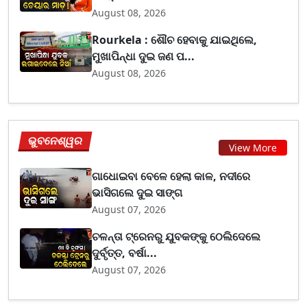
August 08, 2026
Rourkela : ଶୌଚ ହେବାକୁ ଯାଇଥିଲେ,
ମୁଖାପିନ୍ଧା ଦୁଇ ଜଣ ପ...
August 08, 2026
ଭୁବନେଶ୍ୱର
View More
ଗାଧୋଇବା ବେଳେ ହେଲା କାଳ, ନଦୀରେ
ଭାସିଗଲେ ଦୁଇ ସାଙ୍ଗ
August 07, 2026
ଚଳନ୍ତା ଟ୍ରେନରୁ ଯୁବକଙ୍କୁ ଠେଲିଦେଲେ
ଦୁର୍ବୃତ୍ତ, ବର୍ଷା...
August 07, 2026