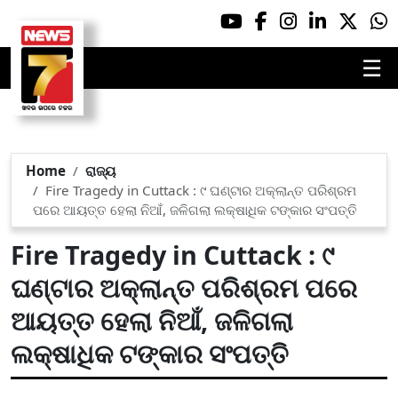
☰
Home
ରାଜ୍ୟ
Fire Tragedy in Cuttack : ୯ ଘଣ୍ଟାର ଅକ୍ଲାନ୍ତ ପରିଶ୍ରମ
ପରେ ଆୟତ୍ତ ହେଲା ନିଆଁ, ଜଳିଗଲା ଲକ୍ଷାଧିକ ଟଙ୍କାର ସଂପତ୍ତି
Fire Tragedy in Cuttack : ୯
ଘଣ୍ଟାର ଅକ୍ଲାନ୍ତ ପରିଶ୍ରମ ପରେ
ଆୟତ୍ତ ହେଲା ନିଆଁ, ଜଳିଗଲା
ଲକ୍ଷାଧିକ ଟଙ୍କାର ସଂପତ୍ତି