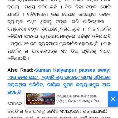
କ୍ୟାସ୍ ମଧ୍ୟ ଜଳିଯାଇଛି । ବିଡା ବିଡା ଟଙ୍କା ପୋଡି
ଯାଇଛି । ରବିବାରରେ ଭଲ ବେପାର ହୋଇଥିବା ବେଳେ
ବ୍ୟାଙ୍କ ବନ୍ଦ ଥିବାରୁ ଟଙ୍କା ରଖି ପାରିନଥିଲେ ।
ସମ୍ଭବତଃ ଟଙ୍କା ଡିପୋଜିଟ୍ କରିଥାନ୍ତେ । ମାଛ ମାର୍କେଟ୍
ଜଳିଯିବା ଫଳରେ ବ୍ୟବସାୟୀମାଙ୍କର ସର୍ବସ୍ବ ଜଳିଯାଇଛି
। ପ୍ରାୟ ୧୭ ଜଣ ବ୍ୟବସାୟୀ ପ୍ରଭାବିତ ହୋଇଛନ୍ତି । ମାଛ
ମାର୍କେଟ୍ ର ଆସବାବପତ୍ର ସହ ଡିପ୍ ଫ୍ରିଜର୍ ମଧ୍ୟ
ଜଳିଯାଇଛି ।
Also Read:-
Suman Kalyanpur passes away:
‘ଏଇ ବନର ଛାଇ’ , ‘ଗୁହାରି ଶୁଣ ଭଗବାନ୍’ ତାଙ୍କୁ ଓଡ଼ିଶାରେ
କରାଇଥିଲା ପରିଚିତ, ଗାୟିକା ସୁମନ କଲ୍ୟାଣପୁର ଆଉ
ନାହାନ୍ତି
×
ଉଦ୍ଧବଙ୍କ ବେକ କାଟି ଦେଲେ
ଦୁର୍ବୃତ୍ତ, ଲିଫ୍ଟ ନଦେବାରୁ ଘଟିଲା
ସେପଟେ ନିଆଁକୁ ଆୟତ୍ତ କରିବାକୁ ମୁସ୍କିଲ୍ ହେଉଥିବାର
ଘଟଣା...
ବିଲ୍ଡିଂର କିଛି ଅଂଶକୁ ଜେସିବି ସହାୟତାରେ ଭଙ୍ଗାଯାଇଛି ।