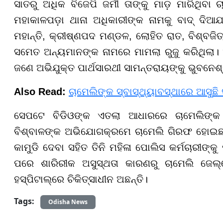
ସାତରୁ ଅଧିକ ବିଜେପି ଜର୍ମୀ ତାଙ୍କୁ ମାଡ଼ ମାରିଥି
ମହାକାଳପଡ଼ା ଥାନା ଅଧିକାରୀଙ୍କ ନାମକୁ ବାଦ୍ ଦିଆ
ମହାନ୍ତି, କ୍ରୀଷ୍ଣପଦ ମଣ୍ଡଳ, ଲୋହିତ ରାତ, ବିଶ୍ବଜିତ
ସମେତ ଅନ୍ୟମାନଙ୍କ ନାମରେ ମାମଲା ରୁଜୁ କରିଥିଲା।
ଜଣେ ଅଭିଯୁକ୍ତ ପାର୍ଥସାରଥୀ ସାମନ୍ତରାୟଙ୍କୁ ଭୁବନେଶ୍
Also Read:
ଚାମେଲିଙ୍କ ସ୍ବାସ୍ଥ୍ୟାବସ୍ଥାରେ ଆସୁଛି
ସେପଟେ ବିଡିଓଙ୍କ ଏତଲା ଆଧାରରେ ଚାମେଲିଙ୍କ 
ବିଶ୍ବାଳଙ୍କ ଅଭିଯୋଗକ୍ରମେ ଚାମେଲି ଗିରଫ ହୋଇଛନ
କାମୁଡି ଦେବା ସହିତ ତିନି ମହିଳା ପୋଲିସ କର୍ମଚାରୀଙ୍
ପରେ ଶାରିରୀକ ଅସୁସ୍ଥତା କାରଣରୁ ଚାମେଲି ଜେଲ୍ର
ହସ୍ପିଟାଲ୍ରେ ଚିକିତ୍ସାଧୀନ ଅଛନ୍ତି।
Tags:
Odisha News