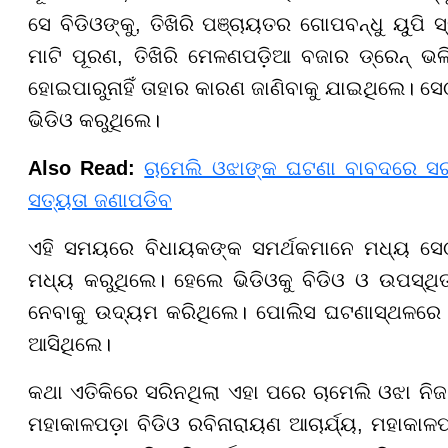
ସେ ବିଡିଓଙ୍କୁ, ତିଖିରି ପଞ୍ଚାୟତର ଗୋପବନ୍ଧୁ ୟୁପ
ମାଟି ପୂରଣ, ତିଖିରି ମେଳଣପଡ଼ିଆ ବଜାର ଡ୍ରେନ୍ ଭଳି କ
ହୋଇପାରୁନାହିଁ ତାହାର କାରଣ ଜାଣିବାକୁ ଯାଇଥିଲେ।
ଭିଡିଓ କରୁଥିଲେ।
Also Read:
ଚାମେଲି ଓଝାଙ୍କ ଘଟଣା ବାବଦରେ ସରକ
ସତ୍ୟତା ଜଣାପଡିବ
ଏହି ସମୟରେ ବିଧାୟକଙ୍କ ସମର୍ଥକମାନେ ମଧ୍ୟ ସେଠ
ମଧ୍ୟ କରୁଥିଲେ। ହେଲେ ଭିଡିଓକୁ ବିଡିଓ ଓ ଉପସ୍ଥିତ
ନେବାକୁ ଉଦ୍ୟମ କରିଥିଲେ। ପୋଲିସ ଘଟଣାସ୍ଥଳରେ ପ
ଆସିଥିଲେ।
କଥା ଏତିକିରେ ସରିନଥିଲା ଏହା ପରେ ଚାମେଲି ଓଝା ନି
ମହାକାଳପଡ଼ା ବିଡିଓ ରବିନାରାୟଣ ଆଚାର୍ଯ୍ୟ, ମହାକା