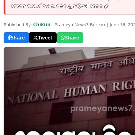
ଟେକେନ ରିପୋର୍ଟ ଦାଖଲ କରିବାକୁ ନିର୍ଦ୍ଦେଶ ଦେଇଛନ୍ତି।
Chikun
Published By:
- Prameya-News7 Bureau | June 16, 20
Share
Tweet
Share