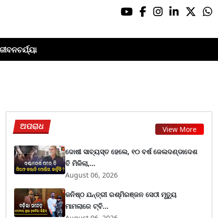
ଜୀବନଚର୍ଯ୍ୟା
ଅପରାଧ
View More
ଦୋଷୀ ସାବ୍ୟସ୍ତ ହେଲେ, ୧୦ ବର୍ଷ ଜେଲଦଣ୍ଡାଦେଶ
ବି ମିଳିଲା,...
August 06, 2026
କନିଷ୍ଠ ଯନ୍ତ୍ରୀ ରଶ୍ମିରଞ୍ଜନ ସେଠୀ ମୃତ୍ୟୁ
ମାମଲାରେ ଟ୍ବି...
August 06, 2026