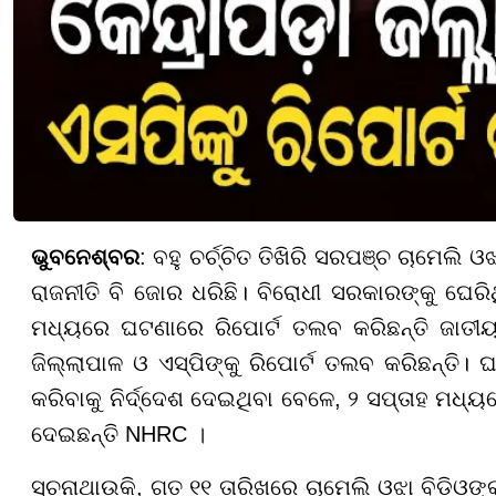
ଭୁବନେଶ୍ବର
: ବହୁ ଚର୍ଚ୍ଚିତ ତିଖିରି ସରପଞ୍ଚ ଚାମେଲି 
ରାଜନୀତି ବି ଜୋର ଧରିଛି। ବିରୋଧୀ ସରକାରଙ୍କୁ ଘେର
ମଧ୍ୟରେ ଘଟଣାରେ ରିପୋର୍ଟ ତଲବ କରିଛନ୍ତି ଜାତୀୟ
ଜିଲ୍ଲାପାଳ ଓ ଏସ୍ପିଙ୍କୁ ରିପୋର୍ଟ ତଲବ କରିଛନ୍ତି।
କରିବାକୁ ନିର୍ଦ୍ଦେଶ ଦେଇଥିବା ବେଳେ, ୨ ସପ୍ତାହ ମଧ୍ୟ
ଦେଇଛନ୍ତି NHRC ।
ସୂଚନାଥାଉକି, ଗତ ୧୧ ତାରିଖରେ ଚାମେଲି ଓଝା ବିଡିଓଙ୍କ