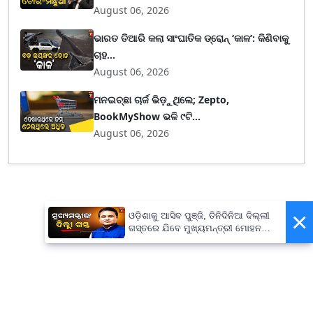
August 06, 2026
ଭାରତ ତିଆରି କଲା ସାଂଘାତିକ ଡ୍ରୋନ୍ ‘କାଳ’: କିଣିବାକୁ
ଚାହ...
August 06, 2026
ମନଇଚ୍ଛା ଚାର୍ଜ ଭିଡ଼ୁଥିଲେ; Zepto,
BookMyShow ଭଳି ୯ଟି...
August 06, 2026
×
ଓଡ଼ିଶାକୁ ଆସିବ ପୁଞ୍ଜି, ତିନିଦିନିଆ ଦିଲ୍ଲୀ
ଗସ୍ତରେ ଯିବେ ମୁଖ୍ୟମନ୍ତ୍ରୀ ମୋହନ
ମାଝୀ