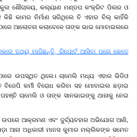
ି ସ୍କୁଲ ଶୌଚାଳୟ, କଲ୍ୟାଣ ମଣ୍ଡପ କଂକ୍ରିଟ ପିଲର ଓ
ିଛି କାମର ନିର୍ମାଣ ସରିଥିଲେ ବି ଏହାର ବିଲ୍ କାହିଁକି
 ସେଠାରେ ଆଲୋଚନା କଲାବେଳେ ତାଙ୍କ ଭାଇ ମୋବାଇଲରେ
ାର ତଥ୍ୟ ମାଗିଛନ୍ତି, ରିପୋର୍ଟ ଆସିବା ପରେ କେତେ
ାରେ ଉପସ୍ଥିତ ଥିଲେ। ଚାମେଲି ମଧ୍ୟ ଏହାର ଭିଡିଓ
 ବିଜେପି କର୍ମୀ ବିରୋଧ କରିବା ସହ ମୋବାଇଲ ଛଡ଼ାଇ
ହଞ୍ଚି ଚାମେଲି ଓ ତାଙ୍କ ସାନଭାଇଙ୍କୁ ଥାନାକୁ ନେଇ
ଜ ଉପରେ ଆକ୍ରମଣ ଏବଂ ଦୁର୍ବ୍ୟବହାର ଅଭିଯୋଗ ଆଣି,
ଳପଡ଼ା ଆନା ଅଧିକାରୀ ମାନସ କୁମାର ମଲ୍ଲିକଙ୍କ ସମେତ