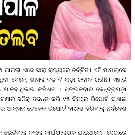
ଓଝା ମାମଲା ଏବେ ସାରା ରାଜ୍ୟରେ ଚର୍ଚ୍ଚିତ। ଏହି ମାମଲାରେ
ିଥିବା ବେଳେ, ଶାସକ ଦଳ ବି କଡ଼ା ଜବାବ ରଖିଛି। ଏହାରି
 ମାନବାଧିକାର କମିଶନ । ମଙ୍ଗଳବାର କେନ୍ଦ୍ରାପଡ଼ା
 ଘଟଣାର ସଠିକ୍ ତଦନ୍ତ କରି ୧୫ ଦିନରେ ରିପୋର୍ଟ ଦାଖଲ
ରେ ଆକ୍ସନ ଟେକେନ ରିପୋର୍ଟ ଦାଖଲ କରିବାକୁ ନିର୍ଦ୍ଦେଶ
ୁ ଭେଟିବାକୁ ବ୍ଲକ୍ କାର୍ଯ୍ୟାଳୟକୁ ଯାଇଥିଲେ। ସେଠାରେ