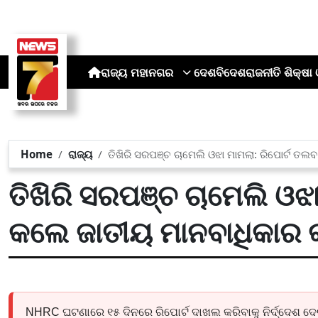
ରାଜ୍ୟ
ମହାନଗର
ଦେଶ
ବିଦେଶ
ରାଜନୀତି
ଶିକ୍ଷା 
Home
ରାଜ୍ୟ
ତିଖିରି ସରପଞ୍ଚ ଚାମେଲି ଓଝା ମାମଲା: ରିପୋର୍ଟ ତ
ତିଖିରି ସରପଞ୍ଚ ଚାମେଲି ଓଝା
କଲେ ଜାତୀୟ ମାନବାଧିକାର
NHRC ଘଟଣାରେ ୧୫ ଦିନରେ ରିପୋର୍ଟ ଦାଖଲ କରିବାକୁ ନିର୍ଦ୍ଦେଶ ଦ