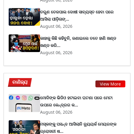
ତରୁଣ ତେଜପାଲ ଦୋଷୀ ସାବ୍ୟସ୍ତ ହେବା ପରେ
ଆସିଲା ପୀଡ଼ିତାଙ୍...
August 06, 2026
କାହାକୁ କିଛି କହିବୁନି, ଜଣାଇଲେ ତତେ ହାଣି ଖଣ୍ଡ
ଖଣ୍ଡ କରି...
August 06, 2026
ବାଣିଜ୍ୟ
View More
ମୋଦିଙ୍କ ଭିଡିଓ ହଟାଇବା ଘଟଣା ପରେ ମେଟା
ଉପରେ କେନ୍ଦ୍ରର କ...
August 06, 2026
ମସ୍କଙ୍କୁ ପସନ୍ଦ ଆସିଲାନି ନ୍ୟୁୟର୍କ ମେୟରଙ୍କ
ଗ୍ରୋସରୀ ଷ...