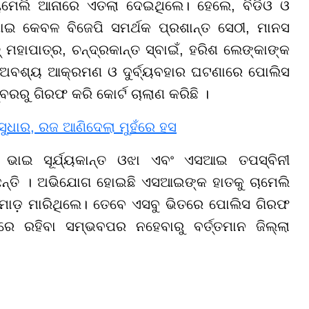
ବା ଚାମେଲି ଆନାରେ ଏତଲା ଦେଇଥିଲେ। ହେଲେ, ବିଡିଓ ଓ
ଯାଇ କେବଳ ବିଜେପି ସମର୍ଥକ ପ୍ରଶାନ୍ତ ସେଠୀ, ମାନସ
୍ ମହାପାତ୍ର, ଚନ୍ଦ୍ରକାନ୍ତ ସ୍ବାଇଁ, ହରିଶ ଲେଙ୍କାଙ୍କ
 ଅବଶ୍ୟ ଆକ୍ରମଣ ଓ ଦୁର୍ବ୍ୟବହାର ଘଟଣାରେ ପୋଲିସ
ବରରୁ ଗିରଫ କରି କୋର୍ଟ ଚାଲାଣ କରିଛି ।
 ସୁଧାର, ରଜ ଆଣିଦେଲା ମୁହଁରେ ହସ
ଭାଇ ସୂର୍ଯ୍ୟକାନ୍ତ ଓଝା ଏବଂ ଏସଆଇ ତପସ୍ବିନୀ
୍ତି । ଅଭିଯୋଗ ହୋଇଛି ଏସଆଇଙ୍କ ହାତକୁ ଚାମେଲି
କୁ ମାଡ଼ ମାରିଥିଲେ। ତେବେ ଏସବୁ ଭିତରେ ପୋଲିସ ଗିରଫ
େ ରହିବା ସମ୍ଭବପର ନହେବାରୁ ବର୍ତ୍ତମାନ ଜିଲ୍ଲା