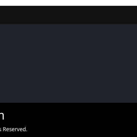
er
m
s Reserved.