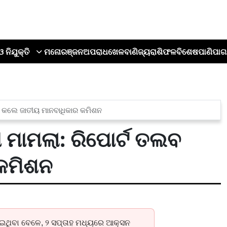
ଓ ନିଯୁକ୍ତି
ମନୋରଞ୍ଜନ
ଅପରାଧ
ଖେଳ
ବାଣିଜ୍ୟ
ରାଶିଫଳ
ବିଶେଷ
ପାଣିପାଗ
ଲବ କଲେ ଜାତୀୟ ମାନବାଧିକାର କମିଶନ
 ମାମଲା: ରିପୋର୍ଟ ତଲବ
 କମିଶନ
େଇଥିବା ବେଳେ, ୨ ସପ୍ତାହ ମଧ୍ୟରେ ଆକ୍ସନ