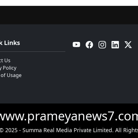
k Links
YouTube
Facebook
Instagram
Linkedin
Twitt
ct Us
y Policy
 of Usage
www.prameyanews7.co
© 2025 - Summa Real Media Private Limited. All Right