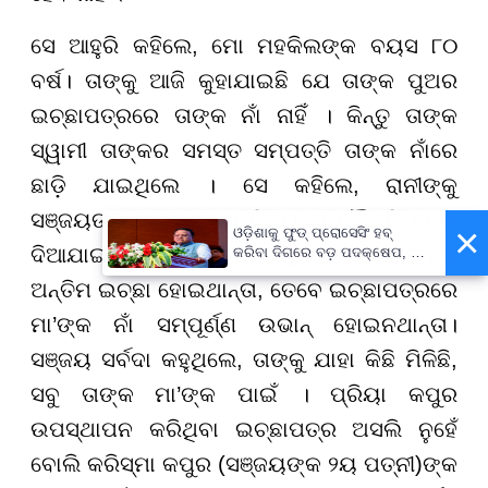
ସେ ଆହୁରି କହିଲେ, ମୋ ମହକିଲଙ୍କ ବୟସ ୮୦
ବର୍ଷ। ତାଙ୍କୁ ଆଜି କୁହାଯାଇଛି ଯେ ତାଙ୍କ ପୁଅର
ଇଚ୍ଛାପତ୍ରରେ ତାଙ୍କ ନାଁ ନାହିଁ । କିନ୍ତୁ ତାଙ୍କ
ସ୍ୱାମୀ ତାଙ୍କର ସମସ୍ତ ସମ୍ପତ୍ତି ତାଙ୍କ ନାଁରେ
ଛାଡ଼ି ଯାଇଥିଲେ । ସେ କହିଲେ, ରାନୀଙ୍କୁ
ସଞ୍ଜୟଙ୍କ ଇଚ୍ଛାପତ୍ର ବିଷୟରେ କୌଣସି ସୂଚନା
×
ଓଡ଼ିଶାକୁ ଫୁଡ୍ ପ୍ରୋସେସିଂ ହବ୍
ଦିଆଯାଇ ନାହିଁ । ଯଦି ଏହା ପ୍ରକୃତରେ ସଞ୍ଜୟଙ୍କର
କରିବା ଦିଗରେ ବଡ଼ ପଦକ୍ଷେପ, ୪୨
ହଜାରରୁ ଅଧିକ ନିଯୁକ୍ତି ସୁଯୋଗ
ଅନ୍ତିମ ଇଚ୍ଛା ହୋଇଥାନ୍ତା, ତେବେ ଇଚ୍ଛାପତ୍ରରେ
ମା’ଙ୍କ ନାଁ ସମ୍ପୂର୍ଣ୍ଣ ଉଭାନ୍ ହୋଇନଥାନ୍ତା।
ସଞ୍ଜୟ ସର୍ବଦା କହୁଥିଲେ, ତାଙ୍କୁ ଯାହା କିଛି ମିଳିଛି,
ସବୁ ତାଙ୍କ ମା’ଙ୍କ ପାଇଁ । ପ୍ରିୟା କପୁର
ଉପସ୍ଥାପନ କରିଥିବା ଇଚ୍ଛାପତ୍ର ଅସଲି ନୁହେଁ
ବୋଲି କରିସ୍ମା କପୁର (ସଞ୍ଜୟଙ୍କ ୨ୟ ପତ୍ନୀ)ଙ୍କ