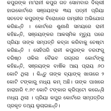
କପୁରଙ୍କ ମା’ରାନୀ କପୁର ଗତ ସୋମବାର ଦିଲ୍ଲୀ
ହାଇକୋର୍ଟରେ ସଞ୍ଜୟଙ୍କ ୩ୟ ପତ୍ନୀ ପ୍ରିୟା
ସଚଦେବ କପୁରଙ୍କ ବିରୋଧରେ ଗମ୍ଭୀର ଅଭିଯୋଗ
କରିଛନ୍ତି । କୋର୍ଟରେ ଶୁଣାଣି ସମୟରେ ରାନୀ
କହିଛନ୍ତି, ସଞ୍ଜୟଙ୍କର ଆକସ୍ମିକ ମୃତ୍ୟୁ ପରେ
ପ୍ରିୟା ତାଙ୍କ ସମ୍ପତ୍ତି କବ୍ଜା କରିବାକୁ ଚେଷ୍ଟା
କରିଛନ୍ତି । ସେହିପରି ରାନୀ କପୁରଙ୍କ ତରଫରୁ
ବରିଷ୍ଠ ଓକିଲ ବୈଭବ ଗଗ୍ଗର କୋର୍ଟଙ୍କୁ
କହିଛନ୍ତି, ସଞ୍ଜୟଙ୍କ ବାର୍ଷିକ ଆୟ ପ୍ରାୟ ୬୦
କୋଟି ଥିଲା । କିନ୍ତୁ ତାଙ୍କ ବ୍ୟାଙ୍କ୍ ଖାତାରେ ୨
କୋଟି ଟଙ୍କାରୁ ମଧ୍ୟ କମ୍ ଅଛି। ତାଙ୍କ ପାଖରେ
ହାରାହାରି ୧.୬୯ କୋଟି ଟଙ୍କାର କ୍ରିପ୍ଟୋ କରେନ୍ସି
ମଧ୍ୟ ଥିଲା । ପ୍ରିୟା କପୁର କୋର୍ଟରେ ସମ୍ପତ୍ତିର
ପ୍ରକୃତ ତଥ୍ୟ ଲୁଚାଇଛନ୍ତି।