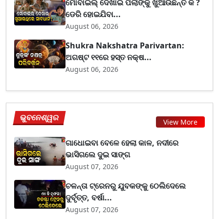
ମୋବାଇଲ୍ ଦେଖାଇ ପିଲାଙ୍କୁ ଖୁଆଉଛନ୍ତି କି ?
ଡେରି ହୋଇଯିବା...
August 06, 2026
Shukra Nakshatra Parivartan:
ଅଗଷ୍ଟ ୧୧ରେ ହସ୍ତ ନକ୍ଷ...
August 06, 2026
ଭୁବନେଶ୍ୱର
View More
ଗାଧୋଇବା ବେଳେ ହେଲା କାଳ, ନଦୀରେ
ଭାସିଗଲେ ଦୁଇ ସାଙ୍ଗ
August 07, 2026
ଚଳନ୍ତା ଟ୍ରେନରୁ ଯୁବକଙ୍କୁ ଠେଲିଦେଲେ
ଦୁର୍ବୃତ୍ତ, ବର୍ଷା...
August 07, 2026