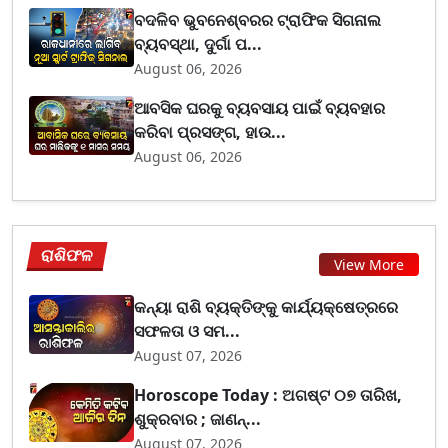
ବଦଳିବ ଭୁବନେଶ୍ବରର ଟ୍ରାଫିକ ସିଗନାଲ
ବ୍ୟବସ୍ଥା, ଦୁର୍ଗା ପ...
August 06, 2026
ଆବସିକ ଘରକୁ ବ୍ୟବସାୟ ପାଇଁ ବ୍ୟବହାର
କରିବା ପ୍ରସଙ୍ଗ, ହାଉ...
August 06, 2026
ରାଶିଫଳ
View More
କନ୍ୟା ରାଶି ବ୍ୟକ୍ତିଙ୍କୁ କାର୍ଯ୍ୟକ୍ଷେତ୍ରରେ
ସଫଳତା ଓ ସମ...
August 07, 2026
Horoscope Today : ଅଗଷ୍ଟ ୦୭ ତାରିଖ,
ଶୁକ୍ରବାର ; ଜାଣନ୍...
August 07, 2026