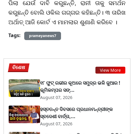
ପିଲା ଯେଉଁ ଦାବି କରୁଛନ୍ତି, ରାନୀ ତାକୁ ସମର୍ଥନ
କରୁଛନ୍ତି ବୋଲି ଓକିଲ ଗଗ୍ଗର କହିଛନ୍ତି। ୩ ତାରିଖ
ଅର୍ଥାତ୍ ଆଜି କୋର୍ଟ ଏ ମାମଲାର ଶୁଣାଣି କରିବେ ।
Tags:
prameyanews7
ବିଶେଷ
View More
୧୮ ଫୁଟ୍ ଗଭୀର କୂଅରେ ସମୁଦ୍ର ଭଳି ଜୁଆର !
ଭୂମିକମ୍ପର ସଙ୍...
August 07, 2026
ହସ୍ତତନ୍ତ ଦିବସରେ ପ୍ରଧାନମନ୍ତ୍ରୀଙ୍କ
ସ୍ବଦେଶୀ ବାର୍ତ୍ତା,...
August 07, 2026