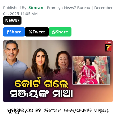
Simran
Published By:
- Prameya-News7 Bureau | December
04, 2025 11:05 AM
NEWS7
Share
Tweet
Share
ମୁମ୍ୱାଇ
,
୦
୪
।୧୨ :
ଦିବଂଗତ ଉଦ୍ୟୋଗପତି ସଞ୍ଜୟ