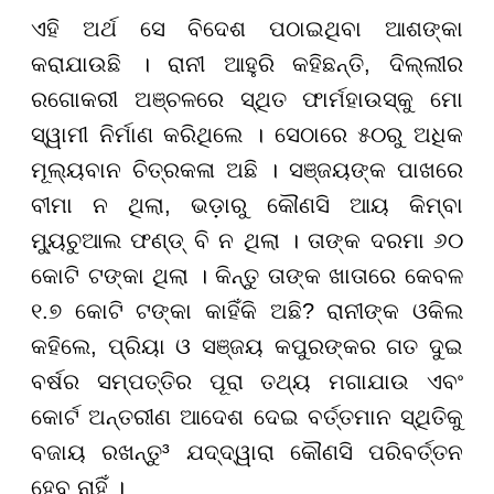
ଏହି ଅର୍ଥ ସେ ବିଦେଶ ପଠାଇଥିବା ଆଶଙ୍କା
କରାଯାଉଛି । ରାନୀ ଆହୁରି କହିଛନ୍ତି, ଦିଲ୍ଲୀର
ରଗୋକରୀ ଅଞ୍ଚଳରେ ସ୍ଥିତ ଫାର୍ମହାଉସ୍କୁ ମୋ
ସ୍ୱାମୀ ନିର୍ମାଣ କରିଥିଲେ । ସେଠାରେ ୫୦ରୁ ଅଧିକ
ମୂଲ୍ୟବାନ ଚିତ୍ରକଳା ଅଛି । ସଞ୍ଜୟଙ୍କ ପାଖରେ
ବୀମା ନ ଥିଲା, ଭଡ଼ାରୁ କୌଣସି ଆୟ କିମ୍ବା
ମ୍ୟୁଚୁଆଲ ଫଣ୍ଡ୍ ବି ନ ଥିଲା । ତାଙ୍କ ଦରମା ୬୦
କୋଟି ଟଙ୍କା ଥିଲା । କିନ୍ତୁ ତାଙ୍କ ଖାତାରେ କେବଳ
୧.୭ କୋଟି ଟଙ୍କା କାହିଁକି ଅଛି? ରାନୀଙ୍କ ଓକିଲ
କହିଲେ, ପ୍ରିୟା ଓ ସଞ୍ଜୟ କପୁରଙ୍କର ଗତ ଦୁଇ
ବର୍ଷର ସମ୍ପତ୍ତିର ପୂରା ତଥ୍ୟ ମଗାଯାଉ ଏବଂ
କୋର୍ଟ ଅନ୍ତରୀଣ ଆଦେଶ ଦେଇ ବର୍ତ୍ତମାନ ସ୍ଥିତିକୁ
ବଜାୟ ରଖନ୍ତୁ³ ଯଦ୍ଦ୍ୱାରା କୌଣସି ପରିବର୍ତ୍ତନ
ହେବ ନାହିଁ ।