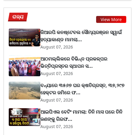
ରାଜ୍ୟ
View More
ଜିଆରପି କନଷ୍ଟେବଲ ସୌମ୍ୟରଞ୍ଜନ ସ୍ୱାଇଁ
ହତ୍ୟାକାଣ୍ଡ ମାମଲା...
August 07, 2026
ଆଠମଲ୍ଲିକରେ ବିଭିନ୍ନ ପ୍ରକଳ୍ପର
ଭିତ୍ତିପ୍ରସ୍ତର ସ୍ଥାପନ ସ...
August 07, 2026
ବନ୍ୟାରେ ୩୫୬୭ ଘର କ୍ଷତିଗ୍ରସ୍ତ, ୩୭,୨୯୭
ହେକ୍ଟର ଜମିରେ ଫ...
August 07, 2026
ଆଇପିଏଲ ବେଟିଂ ମାମଲା: ତିନି ମାସ ପରେ ତିନି
ଜଣଙ୍କୁ ଗିରଫ...
August 07, 2026