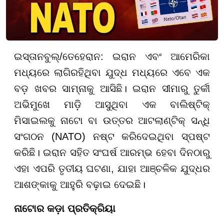
ଇସ୍ତାନବୁଲ୍/ତେହେରାନ: ଇରାନ ଏବଂ ଆମେରିକା
ମଧ୍ୟରେ ଲାଗିରହିଥିବା ଯୁଦ୍ଧ ମଧ୍ୟରେ ଏବେ ଏକ
ବଡ଼ ଖବର ସାମ୍ନାକୁ ଆସିଛି। ଇରାନ ସୀମାରୁ ତୁର୍କୀ
ଅଭିମୁଖେ ମାଡ଼ି ଆସୁଥିବା ଏକ ବାଲିଷ୍ଟିକ୍
ମିସାଇଲକୁ ନାଟୋ ବା ଉତ୍ତର ଆଟଲାଣ୍ଟିକ୍ ସନ୍ଧି
ସଂଗଠନ (NATO) ନଷ୍ଟ କରିଦେଇଥିବା ସ୍ପଷ୍ଟ
କରିଛି। ଇରାନ ସହିତ ସଂଘର୍ଷ ଆରମ୍ଭ ହେବା ଦିନଠାରୁ
ଏହା ଏପରି ତୃତୀୟ ଘଟଣା, ଯାହା ଆଞ୍ଚଳିକ ଯୁଦ୍ଧର
ଆଶଙ୍କାକୁ ଆହୁରି ବଢ଼ାଇ ଦେଇଛି।
ନାଟୋର କଡ଼ା ପ୍ରତିକ୍ରିୟା