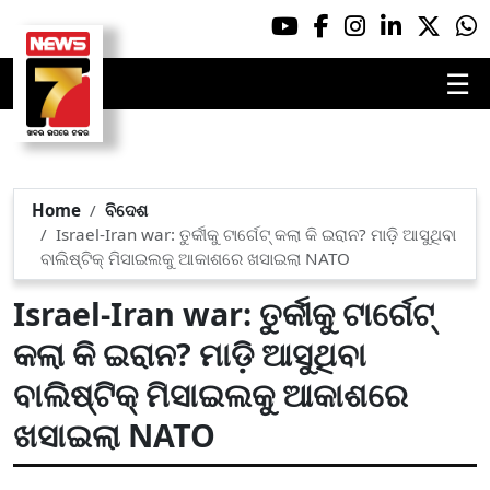
☰
Home
ବିଦେଶ
Israel-Iran war: ତୁର୍କୀକୁ ଟାର୍ଗେଟ୍ କଲା କି ଇରାନ? ମାଡ଼ି ଆସୁଥିବା
ବାଲିଷ୍ଟିକ୍ ମିସାଇଲକୁ ଆକାଶରେ ଖସାଇଲା NATO
Israel-Iran war: ତୁର୍କୀକୁ ଟାର୍ଗେଟ୍
କଲା କି ଇରାନ? ମାଡ଼ି ଆସୁଥିବା
ବାଲିଷ୍ଟିକ୍ ମିସାଇଲକୁ ଆକାଶରେ
ଖସାଇଲା NATO