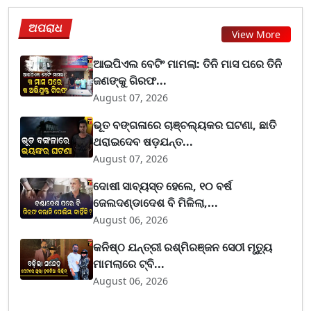
ଅପରାଧ
View More
ଆଇପିଏଲ ବେଟିଂ ମାମଲା: ତିନି ମାସ ପରେ ତିନି
ଜଣଙ୍କୁ ଗିରଫ...
August 07, 2026
ଭୂତ ବଙ୍ଗଳାରେ ଚାଞ୍ଚଲ୍ୟକର ଘଟଣା, ଛାତି
ଥରାଇଦେବ ଷଡ଼ଯନ୍ତ...
August 07, 2026
ଦୋଷୀ ସାବ୍ୟସ୍ତ ହେଲେ, ୧୦ ବର୍ଷ
ଜେଲଦଣ୍ଡାଦେଶ ବି ମିଳିଲା,...
August 06, 2026
କନିଷ୍ଠ ଯନ୍ତ୍ରୀ ରଶ୍ମିରଞ୍ଜନ ସେଠୀ ମୃତ୍ୟୁ
ମାମଲାରେ ଟ୍ବି...
August 06, 2026