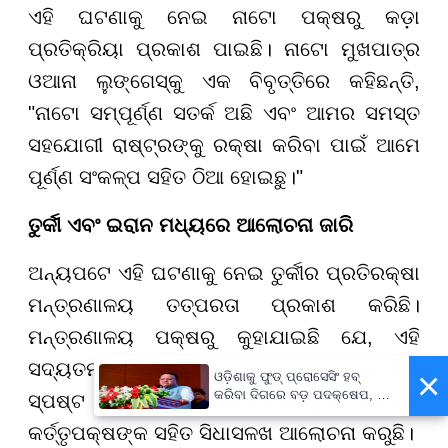
ଏହି ଘଟଣାକୁ ନେଇ ନାଟୋ ପକ୍ଷରୁ କଡ଼ା
ପ୍ରତିକ୍ରିୟା ପ୍ରକାଶ ପାଇଛି। ନାଟୋ ମୁଖପାତ୍ର
ଓଆନା ଲୁଙ୍ଗେସ୍କୁ ଏକ ବିବୃତ୍ତିରେ କହିଛନ୍ତି,
"ନାଟୋ ସମ୍ପୂର୍ଣ୍ଣ ସତର୍କ ଅଛି ଏବଂ ଆମର ସମସ୍ତ
ସହଯୋଗୀ ରାଷ୍ଟ୍ରଙ୍କୁ ରକ୍ଷା କରିବା ପାଇଁ ଆମେ
ପୂର୍ଣ୍ଣ ସଂକଳ୍ପ ସହିତ ଠିଆ ହୋଇଛୁ।"
ତୁର୍କୀ ଏବଂ ଇରାନ ମଧ୍ୟରେ ଆଲୋଚନା ଜାରି
ଅନ୍ୟପଟେ ଏହି ଘଟଣାକୁ ନେଇ ତୁର୍କୀର ପ୍ରତିରକ୍ଷା
ମନ୍ତ୍ରଣାଳୟ ତତ୍ପରତା ପ୍ରକାଶ କରିଛି।
ମନ୍ତ୍ରଣାଳୟ ପକ୍ଷରୁ କୁହାଯାଇଛି ଯେ, ଏହି
ସଦ୍ୟତମ କ୍ଷେପଣାସ୍ତ୍ର ଘଟଣାର "ସମସ୍ତ ଦିଗ
×
ଓଡ଼ିଶାକୁ ଫୁଡ୍ ପ୍ରୋସେସିଂ ହବ୍
କରିବା ଦିଗରେ ବଡ଼ ପଦକ୍ଷେପ, ୪୨
ସ୍ପଷ୍ଟ କରିବା" ପାଇଁ ବର୍ତ୍ତମାନ ତୁର୍କୀ ଇରାନର
ହଜାରରୁ ଅଧିକ ନିଯୁକ୍ତି ସୁଯୋଗ
କର୍ତ୍ତୃପକ୍ଷଙ୍କ ସହିତ ସିଧାସଳଖ ଆଲୋଚନା କରୁଛି।