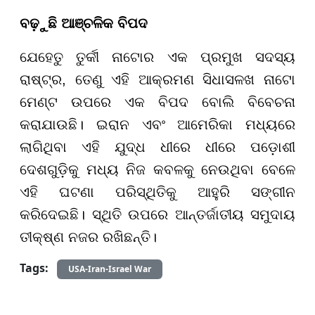
ବଢ଼ୁଛି ଆଞ୍ଚଳିକ ବିପଦ
ଯେହେତୁ ତୁର୍କୀ ନାଟୋର ଏକ ପ୍ରମୁଖ ସଦସ୍ୟ
ରାଷ୍ଟ୍ର, ତେଣୁ ଏହି ଆକ୍ରମଣ ସିଧାସଳଖ ନାଟୋ
ମେଣ୍ଟ ଉପରେ ଏକ ବିପଦ ବୋଲି ବିବେଚନା
କରାଯାଉଛି। ଇରାନ ଏବଂ ଆମେରିକା ମଧ୍ୟରେ
ଲାଗିଥିବା ଏହି ଯୁଦ୍ଧ ଧୀରେ ଧୀରେ ପଡ଼ୋଶୀ
ଦେଶଗୁଡ଼ିକୁ ମଧ୍ୟ ନିଜ କବଳକୁ ନେଉଥିବା ବେଳେ
ଏହି ଘଟଣା ପରିସ୍ଥିତିକୁ ଆହୁରି ସଙ୍ଗୀନ
କରିଦେଇଛି। ସ୍ଥିତି ଉପରେ ଆନ୍ତର୍ଜାତୀୟ ସମୁଦାୟ
ତୀକ୍ଷ୍ଣ ନଜର ରଖିଛନ୍ତି।
Tags:
USA-Iran-Israel War