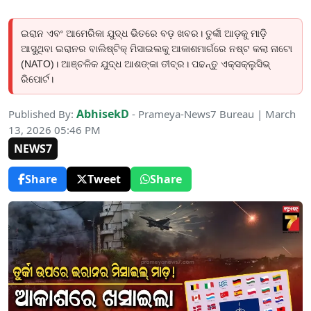
ଇରାନ ଏବଂ ଆମେରିକା ଯୁଦ୍ଧ ଭିତରେ ବଡ଼ ଖବର। ତୁର୍କୀ ଆଡ଼କୁ ମାଡ଼ି
ଆସୁଥିବା ଇରାନର ବାଲିଷ୍ଟିକ୍ ମିସାଇଲକୁ ଆକାଶମାର୍ଗରେ ନଷ୍ଟ କଲା ନାଟୋ
(NATO)। ଆଞ୍ଚଳିକ ଯୁଦ୍ଧ ଆଶଙ୍କା ତୀବ୍ର। ପଢନ୍ତୁ ଏକ୍ସକ୍ଲୁସିଭ୍
ରିପୋର୍ଟ।
AbhisekD
Published By:
- Prameya-News7 Bureau | March
13, 2026 05:46 PM
NEWS7
Share
Tweet
Share