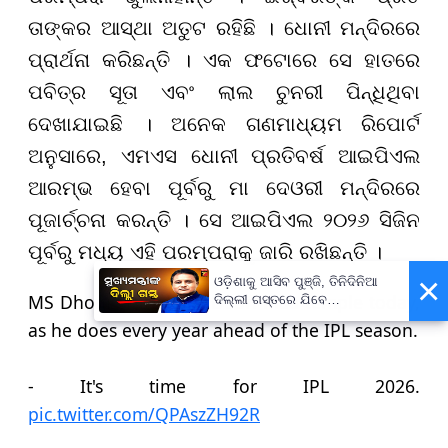
ତାଙ୍କର ଆସ୍ଥା ଅତୁଟ ରହିଛି । ଧୋନୀ ମନ୍ଦିରରେ
ପ୍ରାର୍ଥନା କରିଛନ୍ତି । ଏକ ଫଟୋରେ ସେ ହାତରେ
ପବିତ୍ର ସୂତା ଏବଂ ଲାଲ ଚୁନରୀ ପିନ୍ଧିଥିବା
ଦେଖାଯାଇଛି । ଅନେକ ଗଣମାଧ୍ୟମ ରିପୋର୍ଟ
ଅନୁସାରେ, ଏମଏସ ଧୋନୀ ପ୍ରତିବର୍ଷ ଆଇପିଏଲ
ଆରମ୍ଭ ହେବା ପୂର୍ବରୁ ମା ଦେଓରୀ ମନ୍ଦିରରେ
ପୂଜାର୍ଚ୍ଚନା କରନ୍ତି । ସେ ଆଇପିଏଲ ୨୦୨୬ ସିଜିନ
ପୂର୍ବରୁ ମଧ୍ୟ ଏହି ପରମ୍ପରାକୁ ଜାରି ରଖିଛନ୍ତି ।
×
ଓଡ଼ିଶାକୁ ଆସିବ ପୁଞ୍ଜି, ତିନିଦିନିଆ
MS Dhoni visited the Deori Maa temple today,
ଦିଲ୍ଲୀ ଗସ୍ତରେ ଯିବେ
ମୁଖ୍ୟମନ୍ତ୍ରୀ ମୋହନ ମାଝୀ
as he does every year ahead of the IPL season.
- It's time for IPL 2026.
pic.twitter.com/QPAszZH92R