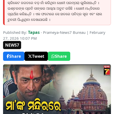
କ୍ରିକେଟ ଜଗତରେ ବଡ଼ ନାଁ କରିଥିବା ଧୋନୀ ପରମ୍ପରା ଭୁଲିନାହାନ୍ତି ।
ଇଶ୍ବରଙ୍କ ପ୍ରତି ତାଙ୍କର ଆସ୍ଥା ଅତୁଟ ରହିଛି । ଧୋନୀ ମନ୍ଦିରରେ
ପ୍ରାର୍ଥନା କରିଛନ୍ତି । ଏକ ଫଟୋରେ ସେ ହାତରେ ପବିତ୍ର ସୂତା ଏବଂ ଲାଲ
ଚୁନରୀ ପିନ୍ଧିଥିବା ଦେଖାଯାଇଛି ।
Tapas
Published By:
- Prameya-News7 Bureau | February
27, 2026 10:07 PM
NEWS7
Share
Tweet
Share