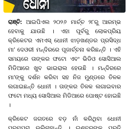
ରାଞ୍ଚି:
ଆଇପିଏଲ ୨୦୨୬ ମାର୍ଚ୍ଚ ୨୮ରୁ ଆରମ୍ଭ
ହେବାକୁ ଯାଉଛି । ଏହା ପୂର୍ବରୁ ଲୋକପ୍ରିୟ
କ୍ରିକେଟର ଏମଏସ୍ ଧୋନୀ ଝାଡ଼ଖଣ୍ଡର ପ୍ରସିଦ୍ଧ
ମା’ ଦେଓରୀ ମନ୍ଦିରରେ ପୂଜାର୍ଚ୍ଚନା କରିଛନ୍ତି । ଏହି
ସମୟରେ ତାଙ୍କର ଫଟୋ ଏବଂ ଭିଡିଓ ସୋସିଆଲ
ମିଡିଆରେ ଖୁବ ଭାଇରାଲ ହେଉଛି । ମନ୍ଦିରରେ
ମା’ଙ୍କୁ ଦର୍ଶନ କରିବା ସହ ନିଜ ମୁଣ୍ଡରେ ତିଳକ
ଲଗାଇଛନ୍ତି ଧୋନୀ । ତାଙ୍କର ତିଳକ ଲଗାଇବାର
ଫଟୋ ମଧ୍ୟ ସୋସିଆଲ ମିଡିଆରେ ପୋଷ୍ଟ ହୋଇଛି
।
କ୍ରିକେଟ ଜଗତରେ ବଡ଼ ନାଁ କରିଥିବା ଧୋନୀ
ପରମ୍ପରା ଭୁଲିନାହାନ୍ତି । ଇଶ୍ବରଙ୍କ ପ୍ରତି