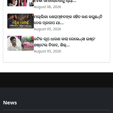
EVM ସମାଲୋଚନାରୁ ଧ୍ୟା...
August 06, 2026
ମଲ୍ଲିକା ଶେରାଓ୍ଵତଙ୍କ ସହିତ କଣ କରୁଛନ୍ତି
ତେଜ ପ୍ରତାପ ଯା...
August 05, 2026
ଜଟିଳ ରୂପ ଧାରଣ କଲା ରେଭେନ୍ସା ଇଷ୍ଟ
ହଷ୍ଟେଲ ବିଦାବ, ଶିକ୍...
August 05, 2026
News