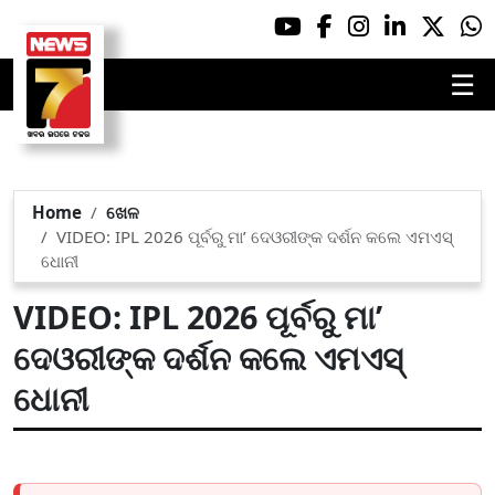
☰
Home
ଖେଳ
VIDEO: IPL 2026 ପୂର୍ବରୁ ମା’ ଦେଓରୀଙ୍କ ଦର୍ଶନ କଲେ ଏମଏସ୍
ଧୋନୀ
VIDEO: IPL 2026 ପୂର୍ବରୁ ମା’
ଦେଓରୀଙ୍କ ଦର୍ଶନ କଲେ ଏମଏସ୍
ଧୋନୀ