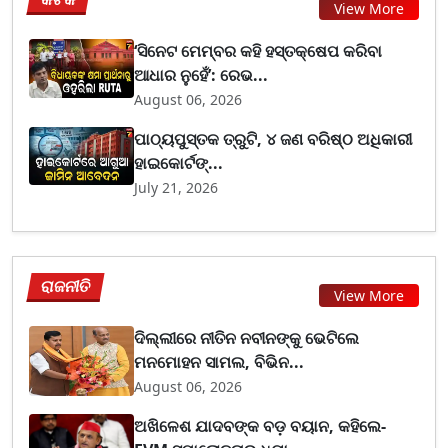
View More
‘ସିନେଟ ମେମ୍ବର କହି ହସ୍ତକ୍ଷେପ କରିବା
ଆଧାର ନୁହେଁ’: ରେଭ...
August 06, 2026
ପାଠ୍ୟପୁସ୍ତକ ତ୍ରୁଟି, ୪ ଜଣ ବରିଷ୍ଠ ଅଧିକାରୀ
ହାଇକୋର୍ଟଙ୍...
July 21, 2026
ରାଜନୀତି
View More
ଦିଲ୍ଲୀରେ ନୀତିନ ନବୀନଙ୍କୁ ଭେଟିଲେ
ମନମୋହନ ସାମଲ, ବିଭିନ...
August 06, 2026
ଅଖିଳେଶ ଯାଦବଙ୍କ ବଡ଼ ବୟାନ, କହିଲେ-