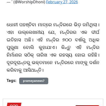
— ` (@WorshipDhoni)
February 27, 2026
ଧୋନୀ ପହଞ୍ଚିବା ମାତ୍ରେ ମନ୍ଦିରରେ ଭିଡ଼ ଜମିଥିଲା।
ଏହା ଉଲ୍ଲେଖନୀୟ ଯେ, ମନ୍ଦିରର ଏକ ଦୀର୍ଘ
ଇତିହାସ ଅଛି। ଏହି ମନ୍ଦିର ୭୦୦ ବର୍ଷରୁ ଅଧିକ
ପୁରୁଣା ବୋଲି କୁହାଯାଏ। କିନ୍ତୁ ଏହି ମନ୍ଦିର
ନିର୍ମାଣର ସଠିକ୍ ତାରିଖ ଏକ ରହସ୍ୟ ହୋଇ ରହିଛି।
ଦୂରଦୂରାନ୍ତରୁ ଭକ୍ତମାନେ ମନ୍ଦିରରେ ମାଙ୍କୁ ଦର୍ଶନ
କରିବାକୁ ଆସିଥାନ୍ତି।
Tags:
prameyanews7
କଟକ