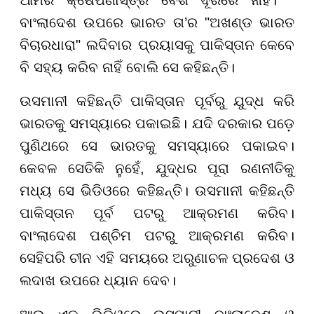
ବାଂଲାଦେଶ ଉପରେ ଭାରତ ତା’ର "ଅଖଣ୍ଡ ଭାରତ
ବିଚାରଧାରା" ଲଦିବାର ପ୍ରୟାସକୁ ପାକିସ୍ତାନ କେବେ
ବି ସହ୍ୟ କରିବ ନାହିଁ ବୋଲି ସେ କହିଛନ୍ତି।
ଉସମାନୀ କହିଛନ୍ତି ପାକିସ୍ତାନ ପୂର୍ବରୁ ଯୁଦ୍ଧ କରି
ଭାରତକୁ ସମସ୍ୟାରେ ପକାଇଛି। ଯଦି ଦରକାର ପଡ଼େ
ପୁଣିଥରେ ସେ ଭାରତକୁ ସମସ୍ୟାରେ ପକାଇବ।
କେବଳ ସେତିକି ନୁହେଁ, ଯୁଦ୍ଧର ପୂରା ରଣନୀତିକୁ
ମଧ୍ୟ ସେ ଭିଡିଓରେ କହିଛନ୍ତି। ଉସମାନୀ କହିଛନ୍ତି
ପାକିସ୍ତାନ ପୂର୍ବ ପଟରୁ ଆକ୍ରମଣ କରିବ।
ବାଂଲାଦେଶ ପଶ୍ଚିମ ପଟରୁ ଆକ୍ରମଣ କରିବ।
ସେହିପରି ଚୀନ ଏହି ସମୟରେ ଅରୁଣାଚଳ ପ୍ରଦେଶ ଓ
ଲଦାଖ ଉପରେ ଧ୍ୟାନ ଦେବ।