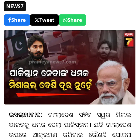
NEWS7
Share
Tweet
Share
ଇସଲାମାବାଦ:
ବାଂଲାଦେଶ ସହିତ ସ୍ୱର ମିଳାଇ
ଭାରତକୁ ଧମକ ଦେଲା ପାକିସ୍ତାନ। ଯଦି ବାଂଲାଦେଶ
ଉପରେ ଆକ୍ରମଣ କରିବାର କୌଣସି ଯୋଜନା