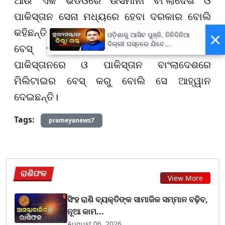
ଆଉ ଏକ ଭିଡିଓରେ ଉସମାନୀ ବାଂଲାଦେଶ ଓ
ପାକିସ୍ତାନ ସେନା ମଧ୍ୟରେ ହେବା ଦରକାର ବୋଲି
କହିଛନ୍ତି। ଏଥିସହିତ ଦୁଇ ଦେଶ ପରସ୍ପର ମିଲିଟାରି
×
ଓଡ଼ିଶାକୁ ଆସିବ ପୁଞ୍ଜି, ତିନିଦିନିଆ
ଦିଲ୍ଲୀ ଗସ୍ତରେ ଯିବେ
ବେସ୍ ସ୍ଥାପନ କରିବା ଉଚିତ। ବାଂଲାଦେଶ
ମୁଖ୍ୟମନ୍ତ୍ରୀ ମୋହନ ମାଝୀ
ପାକିସ୍ତାନରେ ଓ ପାକିସ୍ତାନ ବାଂଲାଦେଶରେ
ମିଲିଟାଇର ବେସ୍ କରୁ ବୋଲି ସେ ଆହ୍ୱାନ
ଦେଇଛନ୍ତି।
Tags:
prameyanews7
ରାଶିଫଳ
View More
ସିଂହ ରାଶି ବ୍ୟକ୍ତିଙ୍କ ସାମାଜିକ ସମ୍ମାନ ବଢ଼ିବ,
ନୂଆ କାମ...
August 06, 2026