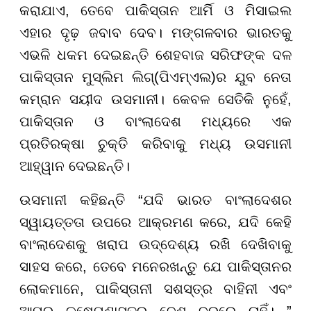
କରାଯାଏ, ତେବେ ପାକିସ୍ତାନ ଆର୍ମି ଓ ମିସାଇଲ
ଏହାର ଦୃଢ଼ ଜବାବ ଦେବ। ମଙ୍ଗଳବାର ଭାରତକୁ
ଏଭଳି ଧକମ ଦେଇଛନ୍ତି ଶେହବାଜ ସରିଫଙ୍କ ଦଳ
ପାକିସ୍ତାନ ମୁସ୍ଲିମ ଲିଗ୍(ପିଏମ୍ଏଲ)ର ଯୁବ ନେତା
କମ୍ରାନ ସୟୀଦ ଉସମାନୀ। କେବଳ ସେତିକି ନୁହେଁ,
ପାକିସ୍ତାନ ଓ ବାଂଲାଦେଶ ମଧ୍ୟରେ ଏକ
ପ୍ରତିରକ୍ଷା ଚୁକ୍ତି କରିବାକୁ ମଧ୍ୟ ଉସମାନୀ
ଆହ୍ୱାନ ଦେଇଛନ୍ତି।
ଉସମାନୀ କହିଛନ୍ତି “ଯଦି ଭାରତ ବାଂଲାଦେଶର
ସ୍ୱାୟତ୍ତତା ଉପରେ ଆକ୍ରମଣ କରେ, ଯଦି କେହି
ବାଂଲାଦେଶକୁ ଖରାପ ଉଦ୍ଦେଶ୍ୟ ରଖି ଦେଖିବାକୁ
ସାହସ କରେ, ତେବେ ମନେରଖନ୍ତୁ ଯେ ପାକିସ୍ତାନର
ଲୋକମାନେ, ପାକିସ୍ତାନୀ ସଶସ୍ତ୍ର ବାହିନୀ ଏବଂ
ଆମର କ୍ଷେପଣାସ୍ତ୍ର ବେଶ ଦୂରରେ ନାହିଁ। ”