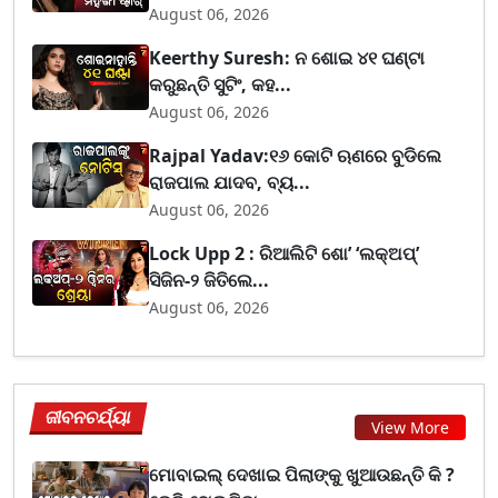
August 06, 2026
Keerthy Suresh: ନ ଶୋଇ ୪୧ ଘଣ୍ଟା
କରୁଛନ୍ତି ସୁଟିଂ, କହ...
August 06, 2026
Rajpal Yadav:୧୬ କୋଟି ଋଣରେ ବୁଡିଲେ
ରାଜପାଲ ଯାଦବ, ବ୍ୟ...
August 06, 2026
Lock Upp 2 : ରିଆଲିଟି ଶୋ’ ‘ଲକ୍‌ଅପ୍’
ସିଜିନ-୨ ଜିତିଲେ...
August 06, 2026
ଜୀବନଚର୍ଯ୍ୟା
View More
ମୋବାଇଲ୍ ଦେଖାଇ ପିଲାଙ୍କୁ ଖୁଆଉଛନ୍ତି କି ?