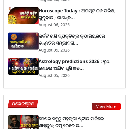
Horoscope Today : ଅଗଷ୍ଟ ୦୬ ତାରିଖ,
ଗୁରୁବାର ; ଜାଣନ୍ତ...
August 06, 2026
କର୍କଟ ରାଶି ବ୍ୟକ୍ତିଙ୍କ କ୍ୟାରିୟରରେ
ଉନ୍ନତିର ସମ୍ଭାବନା...
August 05, 2026
Astrology predictions 2026 : ବୁଧ
ଗୋଚର ଆଣିବ ଖୁସି ଖବ...
August 05, 2026
ମନୋରଞ୍ଜନ
View More
ଦେଶର ସବୁଠୁ ମହଙ୍ଗା ଷ୍ଟାର ସାଜିଲେ
ଶାହରୁଖ; ଟପ୍‌ ୧୦ରେ ର...