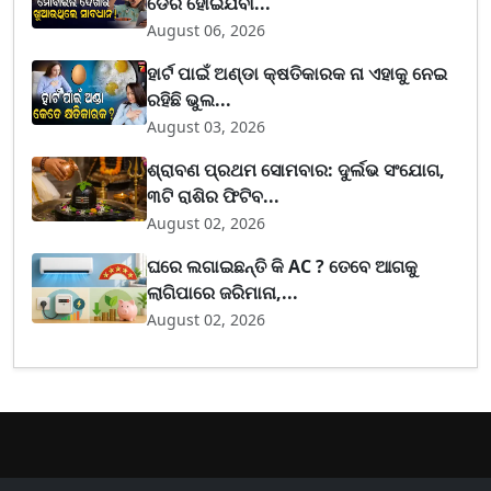
ଡେରି ହୋଇଯିବା...
August 06, 2026
ହାର୍ଟ ପାଇଁ ଅଣ୍ଡା କ୍ଷତିକାରକ ନା ଏହାକୁ ନେଇ
ରହିଛି ଭୁଲ...
August 03, 2026
ଶ୍ରାବଣ ପ୍ରଥମ ସୋମବାର: ଦୁର୍ଲଭ ସଂଯୋଗ,
୩ଟି ରାଶିର ଫିଟିବ...
August 02, 2026
ଘରେ ଲଗାଇଛନ୍ତି କି AC ? ତେବେ ଆଗକୁ
ଲାଗିପାରେ ଜରିମାନା,...
August 02, 2026