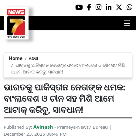
☰
Home
ଦେଶ
ଭାରତକୁ ପାକିସ୍ତାନ ନେତାଙ୍କ ଧମକ: ବାଂଲାଦେଶ ଓ ଚୀନ ସହ ମିଶି
ଆମେ ଆଟାକ୍ କରିବୁ, ସାବଧାନ!
ଭାରତକୁ ପାକିସ୍ତାନ ନେତାଙ୍କ ଧମକ:
ବାଂଲାଦେଶ ଓ ଚୀନ ସହ ମିଶି ଆମେ
ଆଟାକ୍ କରିବୁ, ସାବଧାନ!
Avinash
Published By:
- Prameya-News7 Bureau |
December 23, 2025 08:49 PM