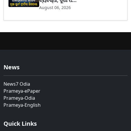
ବ୍ୟବସ୍ଥା, ଦୁର୍ଗା ପ...
August 06, 2026
News
News7 Odia
Prameya-ePaper
Prameya-Odia
Prameya-English
Quick Links