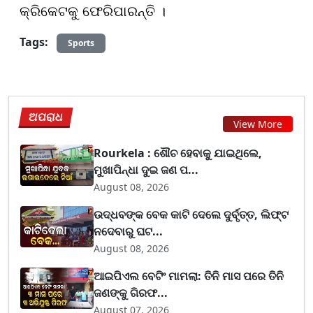
କ୍ରିକେଟକୁ ଫେରିପାରନ୍ତି ।
Tags:
Sports
ଅପରାଧ
View More
Rourkela : ଶୌଚ ହେବାକୁ ଯାଇଥିଲେ,
ମୁଖାପିନ୍ଧା ଦୁଇ ଜଣ ପ...
August 08, 2026
ଉଦ୍ଧବଙ୍କ ବେକ କାଟି ଦେଲେ ଦୁର୍ବୃତ୍ତ, ଲିଫ୍ଟ
ନଦେବାରୁ ଘଟ...
August 08, 2026
ଆଇପିଏଲ ବେଟିଂ ମାମଲା: ତିନି ମାସ ପରେ ତିନି
ଜଣଙ୍କୁ ଗିରଫ...
August 07, 2026