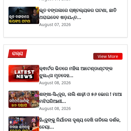
ଭୂତ ବଙ୍ଗଳାରେ ଚାଞ୍ଚଲ୍ୟକର ଘଟଣା, ଛାତି
ଥରାଇଦେବ ଷଡ଼ଯନ୍ତ...
August 07, 2026
ରାଜ୍ୟ
View More
କ୍ଵାର୍ଟର ଭିତରେ ମହିଳା ଆଟେଣ୍ଡାଣ୍ଟଙ୍କ
ଝୁଲନ୍ତା ମୃତଦେହ...
August 08, 2026
ଶଙ୍ଖା-ସିନ୍ଦୂର, ନାଲି ଶାଢ଼ୀ ଓ ୫୬ ଭୋଗ ! ମାଆ
ମଝିଘରିଆଣୀ...
August 08, 2026
ହିନ୍ଦୁଙ୍କୁ ନିର୍ଯାତନା ଦୃଶ୍ୟ ଦେଖି ତାତିଲେ ଦର୍ଶକ,
ଚେୟା...