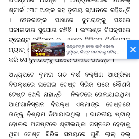
ପଏଣ୍ଟରେ ଅଛନ୍ତି । ଅଷ୍ଟ୍ରେଲିଆର ମିଚେଲ୍
ଷ୍ଟାର୍କ ୮୩୮ ଅଙ୍କ ସହ ତୃତୀୟ ସ୍ଥାନରେ ରହିଛନ୍ତି
। ହେନରୀଙ୍କ ପାଖରେ ବୁମରାଙ୍କୁ ପଛରେ
ପକାଇବାର ସୁଯୋଗ ରହିଛି । ଇଂଲଣ୍ଡ ବିପକ୍ଷରେ
ଟ୍ରେଣ୍ଟ ବ୍ରିଜରେ ଜୁନ୍ ୨୫ରେ ସିରିଜର ନିର୍ଣ୍ଣାୟକ
×
ଉଦ୍ଧବଙ୍କ ବେକ କାଟି ଦେଲେ
ମ୍ୟାଚ୍ ଖେଳାଯିବ । ଏହି ମ୍ୟାଚ୍‌ରେ ଭଲ ପ୍ରଦର୍ଶନ
ଦୁର୍ବୃତ୍ତ, ଲିଫ୍ଟ ନଦେବାରୁ ଘଟିଲା
ଘଟଣା...
କରି ସେ ବୁମରାଙ୍କୁ ପଛରେ ପକାଇ ପାରନ୍ତି ।
ଅନ୍ୟପଟେ ବୁମରା ଗତ ବର୍ଷ ଦକ୍ଷିଣ ଆଫ୍ରିକା
ବିପକ୍ଷରେ ଘରୋଇ ଟେଷ୍ଟ ସିରିଜ ପରେ କୌଣସି
ଟେଷ୍ଟ ଖେଳି ନାହାନ୍ତି । ନିକଟରେ ଖେଳାଯାଇଥିବା
ଆଫଗାନିସ୍ତାନ ବିପକ୍ଷ ଏକମାତ୍ର ଟେଷ୍ଟରେ
ତାଙ୍କୁ ବିଶ୍ରାମ ଦିଆଯାଇଥିଲା । ଭାରତୀୟ ଷ୍ଟାର୍
ବୋଲର ଅଗଷ୍ଟରେ ଶ୍ରୀଲଙ୍କା ଗସ୍ତରେ ହେବାକୁ
ଥିବା ଟେଷ୍ଟ ସିରିଜ ସମୟରେ ପୁଣି ଲାଲ୍ ବଲ୍