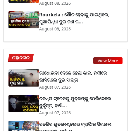
August 08, 2026
Rourkela : ଶୌଚ ହେବାକୁ ଯାଇଥିଲେ,
ମୁଖାପିନ୍ଧା ଦୁଇ ଜଣ ପ...
August 08, 2026
ମହାନଗର
View More
ଗାଧୋଇବା ବେଳେ ହେଲା କାଳ, ନଦୀରେ
ଭାସିଗଲେ ଦୁଇ ସାଙ୍ଗ
August 07, 2026
ଚଳନ୍ତା ଟ୍ରେନରୁ ଯୁବକଙ୍କୁ ଠେଲିଦେଲେ
ଦୁର୍ବୃତ୍ତ, ବର୍ଷା...
August 07, 2026
ବଦଳିବ ଭୁବନେଶ୍ବରର ଟ୍ରାଫିକ ସିଗନାଲ