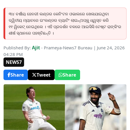
୩୪ ବର୍ଷୀୟ ହେନରୀ ଲଣ୍ଡର କେନିଂଟନ ଓଭାଲରେ ଖେଳାଯାଇଥିବା
ଦ୍ୱିତୀୟ ମ୍ୟାଚରେ ଇଂଲଣ୍ଡର ବ୍ୟାଟିଂ ଲାଇନ୍ଅପ୍‌କୁ ଧ୍ୱସ୍ତ କରି
୧୧ ୱିକେଟ୍ ନେଇଥିଲେ । ଏହି ପ୍ରଦର୍ଶନ ବଳରେ ଆଇସିସି ଟେଷ୍ଟ ରାଙ୍କିଂର
ଶୀର୍ଷ ସ୍ଥାନରେ ପହଞ୍ଚିଛନ୍ତି ।
Ajit
Published By:
- Prameya-News7 Bureau | June 24, 2026
04:28 PM
NEWS7
Share
Tweet
Share