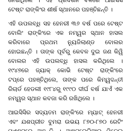
ନେଇଥିଲେ । ଏହି ପ୍ରଦର୍ଶନ ବଳରେ ଆଇସିସି
ଟେଷ୍ଟ ରାଙ୍କିଂର ଶୀର୍ଷ ସ୍ଥାନରେ ପହଞ୍ଚିଛନ୍ତି ।
ଏହି ଉପଲବ୍ଧି ସହ ହେନରୀ ୩୬ ବର୍ଷ ପରେ ଟେଷ୍ଟ
ବୋଲିଂ ରାଙ୍କିଂରେ ଏକ ନମ୍ୱର ସ୍ଥାନ ହାସଲ
କରିବାରେ ପ୍ରଥମ ନ୍ୟୁଜିଲାଣ୍ଡ ବୋଲର
ହୋଇଛନ୍ତି । ତାଙ୍କ ପୂର୍ବରୁ କେବଳ ଦୁଇ ଜଣ କିୱି
ବୋଲର ଏହି ଉପଲବ୍ଧି ହାସଲ କରିଥିଲେ ।
୧୯୪୭ରେ ଜ୍ୟାକ୍ କୋଭି ଟେଷ୍ଟ ରାଙ୍କିଂରେ
ଟପ୍‌ରେ ପହଞ୍ଚିଥିଲେ, ତାଙ୍କ ପରେ କିମ୍ୱଦନ୍ତୀ
ରିଚାର୍ଡ ହେଡଲୀ ୧୯୮୪ରୁ ୧୯୯୦ ଦୀର୍ଘ ବର୍ଷ ଯାଏଁ ଏକ
ନମ୍ୱର ସ୍ଥାନ କବଜା କରି ରଖିଥିଲେ ।
ଆଇସିସିର ସଦ୍ୟତମ ରାଙ୍କିଂରେ ମ୍ୟାଟ୍ ହେନରୀ
ଏବଂ ଯଶପ୍ରୀତ ବୁମରା ଉଭୟ ୮୭୦-୮୭୦ ରେଟିଂ