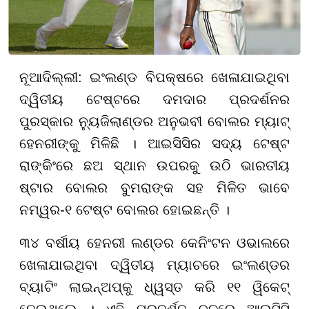
ନୂଆଦିଲ୍ଲୀ: ଇଂଲଣ୍ଡ ବିପକ୍ଷରେ ଖେଳାଯାଇଥିବା
ଦ୍ୱିତୀୟ ଟେଷ୍ଟରେ ଦମଦାର ପ୍ରଦର୍ଶନର
ପୁରସ୍କାର ନ୍ୟୁଜିଲାଣ୍ଡର ଅନୁଭବୀ ବୋଲର ମ୍ୟାଟ୍
ହେନରୀଙ୍କୁ ମିଳିଛି । ଆଇସିସିର ସଦ୍ୟ ଟେଷ୍ଟ
ରାଙ୍କିଂରେ ଛଅ ସ୍ଥାନ ଉପରକୁ ଉଠି ଭାରତୀୟ
ଷ୍ଟାର ବୋଲର ବୁମରାଙ୍କ ସହ ମିଳିତ ଭାବେ
ନମ୍ୱର-୧ ଟେଷ୍ଟ ବୋଲର ହୋଇଛନ୍ତି ।
୩୪ ବର୍ଷୀୟ ହେନରୀ ଲଣ୍ଡର କେନିଂଟନ ଓଭାଲରେ
ଖେଳାଯାଇଥିବା ଦ୍ୱିତୀୟ ମ୍ୟାଚରେ ଇଂଲଣ୍ଡର
ବ୍ୟାଟିଂ ଲାଇନ୍ଅପ୍‌କୁ ଧ୍ୱସ୍ତ କରି ୧୧ ୱିକେଟ୍