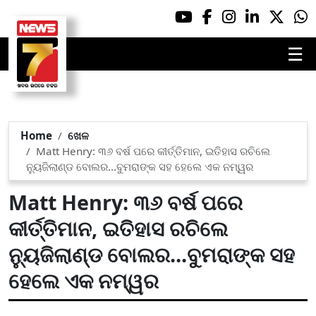
☰
Home
ଖେଳ
Matt Henry: ୩୬ ବର୍ଷ ପରେ କୀର୍ତ୍ତିମାନ, ଇତିହାସ ରଚିଲେ
ନ୍ୟୁଜିଲାଣ୍ଡ ବୋଲର...ବୁମରାଙ୍କ ସହ ହେଲେ ଏକ ନମ୍ୱର
Matt Henry: ୩୬ ବର୍ଷ ପରେ
କୀର୍ତ୍ତିମାନ, ଇତିହାସ ରଚିଲେ
ନ୍ୟୁଜିଲାଣ୍ଡ ବୋଲର...ବୁମରାଙ୍କ ସହ
ହେଲେ ଏକ ନମ୍ୱର