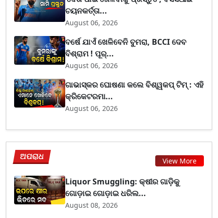
ଚୟନକର୍ତ୍ତା...
August 06, 2026
ବର୍ଷେ ଯାଏଁ ଖେଳିବେନି ବୁମରା, BCCI ଦେବ
ବିଶ୍ରାମ ! ପୂର୍...
August 06, 2026
ଗାଭାସ୍କର ଘୋଷଣା କଲେ ବିଶ୍ୱକପ୍ ଟିମ୍ : ଏହି
କ୍ରିକେଟରମା...
August 06, 2026
ଅପରାଧ
View More
Liquor Smuggling: କ୍ଷୀର ଗାଡ଼ିକୁ
ଗୋଡ଼ାଇ ଗୋଡ଼ାଇ ଧରିଲ...
August 08, 2026