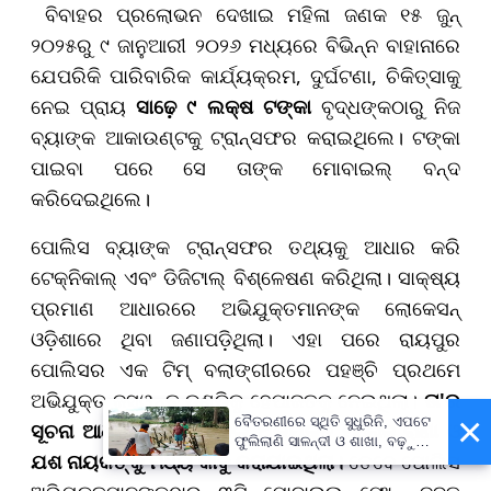
ବିବାହର ପ୍ରଲୋଭନ ଦେଖାଇ ମହିଳା ଜଣକ ୧୫ ଜୁନ୍
୨୦୨୫ରୁ ୯ ଜାନୁଆରୀ ୨୦୨୬ ମଧ୍ୟରେ ବିଭିନ୍ନ ବାହାନାରେ
ଯେପରିକି ପାରିବାରିକ କାର୍ଯ୍ୟକ୍ରମ, ଦୁର୍ଘଟଣା, ଚିକିତ୍ସାକୁ
ନେଇ ପ୍ରାୟ
ସାଢ଼େ ୯ ଲକ୍ଷ ଟଙ୍କା
ବୃଦ୍ଧଙ୍କଠାରୁ ନିଜ
ବ୍ୟାଙ୍କ ଆକାଉଣ୍ଟକୁ ଟ୍ରାନ୍ସଫର କରାଇଥିଲେ। ଟଙ୍କା
ପାଇବା ପରେ ସେ ତାଙ୍କ ମୋବାଇଲ୍ ବନ୍ଦ
କରିଦେଇଥିଲେ।
ପୋଲିସ ବ୍ୟାଙ୍କ ଟ୍ରାନ୍ସଫର ତଥ୍ୟକୁ ଆଧାର କରି
ଟେକ୍ନିକାଲ୍ ଏବଂ ଡିଜିଟାଲ୍ ବିଶ୍ଳେଷଣ କରିଥିଲା। ସାକ୍ଷ୍ୟ
ପ୍ରମାଣ ଆଧାରରେ ଅଭିଯୁକ୍ତମାନଙ୍କ ଲୋକେସନ୍
ଓଡ଼ିଶାରେ ଥିବା ଜଣାପଡ଼ିଥିଲା। ଏହା ପରେ ରାୟପୁର
ପୋଲିସର ଏକ ଟିମ୍ ବଲାଙ୍ଗୀରରେ ପହଞ୍ଚି ପ୍ରଥମେ
ଅଭିଯୁକ୍ତ ଜସୱନ୍ତ ଡୁଣ୍ଡିକୁ ହେପାଜତକୁ ନେଇଥିଲା।
ତା'ର
×
ବୈତରଣୀରେ ସ୍ଥିତି ସୁଧୁରିନି, ଏପଟେ
ସୂଚନା ଆଧାରରେ ଅନ୍ୟ ଦୁଇ ଅଭିଯୁକ୍ତ ମନୋଜ ରାଣା ଓ
ଫୁଲିଲାଣି ସାଳନ୍ଦୀ ଓ ଶାଖା, ବଢ଼ୁଛି
ଯଶ ନାୟକଙ୍କୁ ମଧ୍ୟ କାବୁ କରାଯାଇଥିଲା।
ତେବେ ପୋଲିସ
ବନ୍ୟା ଭୟ