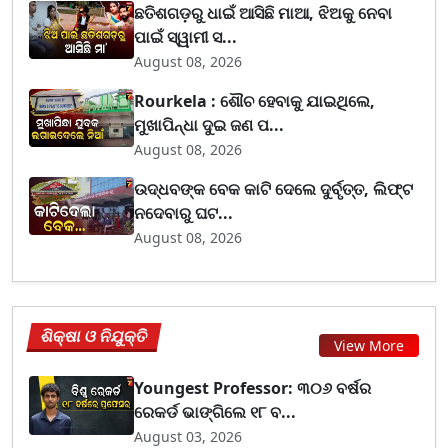
ଛତିଶଗଡ଼ରୁ ଧାଇଁ ଆସିଛି ମାଆ, ଝିଅକୁ ନେବା
ପାଇଁ ସ୍ୱାମୀ ସ...
August 08, 2026
Rourkela : ଶୌଚ ହେବାକୁ ଯାଇଥିଲେ,
ମୁଖାପିନ୍ଧା ଦୁଇ ଜଣ ପ...
August 08, 2026
ଉଦ୍ଧବଙ୍କ ବେକ କାଟି ଦେଲେ ଦୁର୍ବୃତ୍ତ, ଲିଫ୍ଟ
ନଦେବାରୁ ଘଟ...
August 08, 2026
ଶିକ୍ଷା ଓ ନିଯୁକ୍ତି
View More
Youngest Professor: ୩୦୬ ବର୍ଷର
ରେକର୍ଡ ଭାଙ୍ଗିଲେ ୧୮ ବ...
August 03, 2026