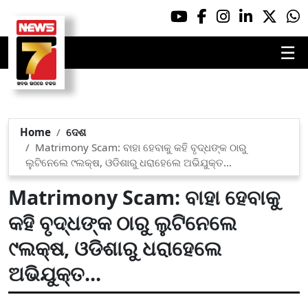
☰
Home
ଦେଶ
Matrimony Scam: ବାହା ହେବାକୁ କହି ବୃଦ୍ଧଙ୍କ ଠାରୁ
ଲୁଟିନେଲେ ୯ଲକ୍ଷ, ଓଡିଶାରୁ ଧରାହେଲେ ଅଭିଯୁକ୍ତ...
Matrimony Scam: ବାହା ହେବାକୁ
କହି ବୃଦ୍ଧଙ୍କ ଠାରୁ ଲୁଟିନେଲେ
୯ଲକ୍ଷ, ଓଡିଶାରୁ ଧରାହେଲେ
ଅଭିଯୁକ୍ତ...