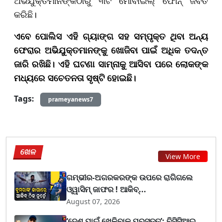
ଅଭିଯୁକ୍ତମାନଙ୍କଠାରୁ ୩ଟି ମୋବାଇଲ୍ ଫୋନ୍ ଜବତ
କରିଛି।
ଏବେ ପୋଲିସ ଏହି ଗ୍ୟାଙ୍ଗ ସହ ସମ୍ପୃକ୍ତ ଥିବା ଅନ୍ୟ
ଫେରାର ଅଭିଯୁକ୍ତମାନଙ୍କୁ ଖୋଜିବା ପାଇଁ ଅଧିକ ତଦନ୍ତ
ଜାରି ରଖିଛି। ଏହି ଘଟଣା ସାମ୍ନାକୁ ଆସିବା ପରେ ଲୋକଙ୍କ
ମଧ୍ୟରେ ସଚେତନତା ସୃଷ୍ଟି ହୋଇଛି।
Tags:
prameyanews7
ଖେଳ
View More
ଗମ୍ଭୀର-ଅଗରକରଙ୍କ ଉପରେ ରାଗିଗଲେ
ଓ୍ୱାସିମ୍ ଜାଫର ! ଆକିବ୍...
August 07, 2026
‘ଦେଶ ପାଇଁ ଖେଳିବାକୁ ପ୍ରସ୍ତୁତ’; ବିସିସିଆଇ