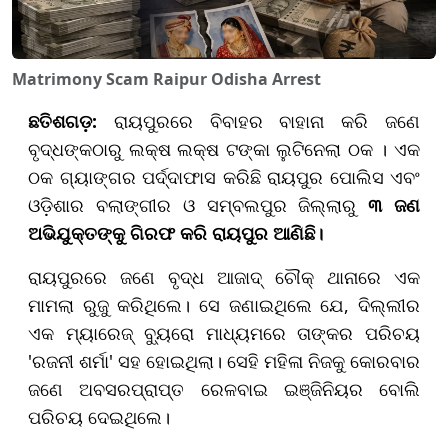
Matrimony Scam Raipur Odisha Arrest
ଛତିଶଗଡ଼
:
ରାୟପୁରରେ ବିବାହର ବାହାନା କରି ଜଣେ
ବୃଦ୍ଧଙ୍କଠାରୁ ଲକ୍ଷ ଲକ୍ଷ ଟଙ୍କା ଲୁଟିନେଲା ଠକ । ଏକ
ଠକ ଗ୍ୟାଙ୍ଗର ପର୍ଦ୍ଦାଫାସ କରିଛି ରାୟପୁର ପୋଲିସ ଏବଂ
ଓଡ଼ିଶାର ବଲାଙ୍ଗୀର ଓ ସମ୍ବଲପୁର ଜିଲ୍ଲାରୁ
୩ ଜଣ
ଅଭିଯୁକ୍ତଙ୍କୁ ଗିରଫ କରି ରାୟପୁର ଆଣିଛି।
ରାୟପୁରରେ ଜଣେ ବୃଦ୍ଧ ଆଜାଦ୍ ଚୌକ୍ ଥାନାରେ ଏକ
ମାମଲା ରୁଜୁ କରିଥିଲେ। ସେ ଜଣାଇଥିଲେ ଯେ, ଦିଲ୍ଲୀର
ଏକ ମ୍ୟାରେଜ୍ ବ୍ୟୁରୋ ମାଧ୍ୟମରେ ତାଙ୍କର ପରିଚୟ
'ରଜନୀ ଶର୍ମା' ସହ ହୋଇଥିଲା। ସେହି ମହିଳା ନିଜକୁ କୋରବାର
ଜଣେ ଅବସରପ୍ରାପ୍ତ ରେଳବାଇ ଇଞ୍ଜିନିୟର ବୋଲି
ପରିଚୟ ଦେଇଥିଲେ।