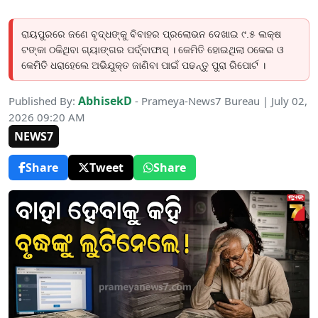
ରାୟପୁରରେ ଜଣେ ବୃଦ୍ଧଙ୍କୁ ବିବାହର ପ୍ରଲୋଭନ ଦେଖାଇ ୯.୫ ଲକ୍ଷ
ଟଙ୍କା ଠକିଥିବା ଗ୍ୟାଙ୍ଗର ପର୍ଦ୍ଦାଫାସ୍ । କେମିତି ହୋଇଥିଲା ଠକେଇ ଓ
କେମିତି ଧରାହେଲେ ଅଭିଯୁକ୍ତ ଜାଣିବା ପାଇଁ ପଢନ୍ତୁ ପୁରା ରିପୋର୍ଟ ।
AbhisekD
Published By:
- Prameya-News7 Bureau | July 02,
2026 09:20 AM
NEWS7
Share
Tweet
Share