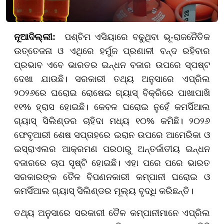
ନୂଆଦିଲ୍ଲୀ:
ପଶ୍ଚିମ ଏସିୟାରେ ବଢୁଥିବା ଭୂ-ରାଜନୈତିକ
ଉତ୍ତେଜନା ଓ ଏଥିରେ ହର୍ମୁଜ ପ୍ରଣାଳୀ ବନ୍ଦ ରହିବାର
ପ୍ରଭାବ ଏବେ ଭାରତର ଇନ୍ଧନ ବଜାର ଉପରେ ସ୍ପଷ୍ଟ
ଦେଖା ଯାଉଛି। ସରକାରୀ ତଥ୍ୟ ଅନୁସାରେ ଏପ୍ରିଲ
୨୦୨୬ରେ ଘରୋଇ ରୋଷେଇ ଗ୍ୟାସ୍ ବିକ୍ରିରେ ପାଖାପାଖି
୧୧% ହ୍ରାସ ହୋଇଛି। କେବଳ ଘରୋଇ ନୁହେଁ କମର୍ସିଆଲ
ଗ୍ୟାସ୍ ସିଲିଣ୍ଡର ଚାହିଦା ମଧ୍ୟ ୧୦% କମିଛି। ୨୦୨୬
ଫେବୃଆରୀ ଶେଷ ସପ୍ତାହରେ ଇରାନ ଉପରେ ଆମେରିକା ଓ
ଇସ୍ରାଏଲର ଆକ୍ରମଣ ପରଠାରୁ ଅନ୍ତର୍ଜାତୀୟ ଇନ୍ଧନ
ବଜାରରେ ଚାପ ସୃଷ୍ଟି ହୋଇଛି। ଏହା ପରେ ପରେ ଭାରତ
ସରକାରଙ୍କ ତୈଳ ବିପଣନକାରୀ କମ୍ପାନୀ ଘରୋଇ ଓ
କମର୍ସିଆଲ ଗ୍ୟାସ୍ ସିଲିଣ୍ଡର ମୂଲ୍ୟ ବୃଦ୍ଧି କରିଛନ୍ତି।
ତଥ୍ୟ ଅନୁସାରେ ସରକାରୀ ତୈଳ କମ୍ପାନୀମାନେ ଏପ୍ରିଲ