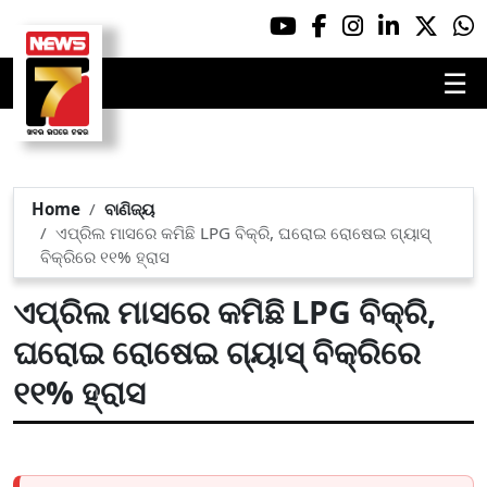
☰
Home
ବାଣିଜ୍ୟ
ଏପ୍ରିଲ ମାସରେ କମିଛି LPG ବିକ୍ରି, ଘରୋଇ ରୋଷେଇ ଗ୍ୟାସ୍
ବିକ୍ରିରେ ୧୧% ହ୍ରାସ
ଏପ୍ରିଲ ମାସରେ କମିଛି LPG ବିକ୍ରି,
ଘରୋଇ ରୋଷେଇ ଗ୍ୟାସ୍ ବିକ୍ରିରେ
୧୧% ହ୍ରାସ