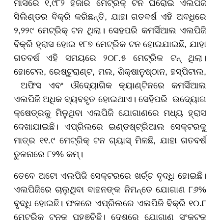
ମାସରେ ୧,୯୮୨ ହଜାର ମେଟ୍ରିକ୍ ଟନ ଘରୋଇ ଏଲପିଜି
ସିଲିଣ୍ଡର ବିକ୍ରି କରିଛନ୍ତି, ଯାହା ଗତବର୍ଷ ଏହି ଅବଧିରେ
୨,୨୨୯ ମେଟ୍ରିକ୍ ଟନ ଥିଲା। ସେହପରି କମର୍ସିଆଲ ଏଲପିଜି
ବିକ୍ରି ହ୍ରାସ ହୋଇ ୧୮୭ ମେଟ୍ରିକ ଟନ ହୋଇଯାଇଛି, ଯାହା
ଗତବର୍ଷ ଏହି ସମୟରେ ୨୦୮.୫ ମେଟ୍ରିକ ଟନ୍ ଥିଲା।
ହୋଟେଲ, ରେଷ୍ଟୁରାଣ୍ଟ, ମଲ, ଶିକ୍ଷାନୁଷ୍ଠାନ, ହସ୍ପିଟାଲ,
ଅଫିସ ଏବଂ ଔଦ୍ୟୋଗିକ କ୍ୟାଣ୍ଟିନରେ କମର୍ସିଆଲ
ଏଲପିଜି ଅଧିକ ବ୍ୟବହୃତ ହୋଇଥାଏ। ସେହିପରି ଉଦ୍ୟୋଗ
କ୍ଷେତ୍ରକୁ ମିଳୁଥିବା ଏଲପିଜି ଯୋଗାଣରେ ମଧ୍ୟ ହ୍ରାସ
ଦେଖାଯାଇଛି। ଏପ୍ରିଲରେ ଇଣ୍ଡଷ୍ଟ୍ରିଆଲ ସେକ୍ଟରକୁ
ମାତ୍ର ୧୧.୯ ମେଟ୍ରିକ୍ ଟନ ଗ୍ୟାସ୍ ମିଳଛି, ଯାହା ଗତବର୍ଷ
ତୁଳନାରେ ୮୨% କମ୍।
ତେବେ ଅଟୋ ଏଲପିଜି ସେକ୍ଟରରେ ଖର୍ଚ୍ଚ ବୃଦ୍ଧି ହୋଇଛି।
ଏଲପିଜିରେ ଚାଲୁଥିବା ବାହନଙ୍କ ନିମନ୍ତେ ଯୋଗାଣ ୮୬%
ବୃଦ୍ଧି ହୋଇଛି। ଫଳରେ ଏପ୍ରିଲରେ ଏଲପିଜି ବିକ୍ରି ୧୦.୮
ମେଟ୍ରିକ ଟନକୁ ପହଞ୍ଚିଛି। ଦେଶରେ ଯୋଗାଣ ସଂକଟକୁ