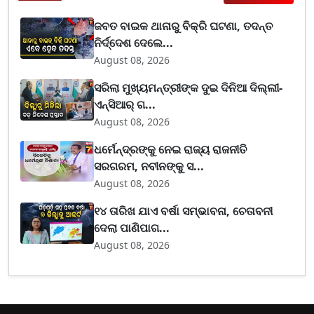
ଜବତ ବାଇକ ଥାନାରୁ ବିକ୍ରି ଘଟଣା, ତଦନ୍ତ
ନିର୍ଦ୍ଦେଶ ଦେଲେ...
August 08, 2026
ସରିଲା ମୁଖ୍ୟମନ୍ତ୍ରୀଙ୍କ ଦୁଇ ଦିନିଆ ଦିଲ୍ଲୀ-
ଏନ୍‌ସିଆର୍ ଗ...
August 08, 2026
ଧର୍ମେନ୍ଦ୍ରଙ୍କୁ ନେଇ ରାଜ୍ୟ ରାଜନୀତି
ସରଗରମ, ନବୀନଙ୍କୁ ସ...
August 08, 2026
୧୪ ତାରିଖ ଯାଏ ବର୍ଷା ସମ୍ଭାବନା, ଚେତାବନୀ
ଦେଲା ପାଣିପାଗ...
August 08, 2026