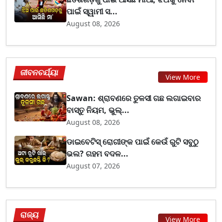
ପାଇଁ ସ୍ୱାମୀ ସ...
August 08, 2026
ଜୀବନଚର୍ଯ୍ୟା
View More
Sawan: ଶ୍ରାବଣରେ ତୁଳସୀ ଗଛ ଲଗାଇବାର
ବାସ୍ତୁ ନିୟମ, ଭୁଲ୍...
August 08, 2026
ଡାଇବେଟିସ୍ ରୋଗୀଙ୍କ ପାଇଁ କେଉଁ ରୁଟି ସବୁଠୁ
ଭଲ? ଗହମ ବଦଳ...
August 07, 2026
ରାଜ୍ୟ
View More