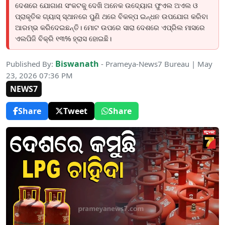
ଦେଶରେ ଯୋଗାଣ ସଂକଟକୁ ଦେଖି ଅନେକ ଉଦ୍ୟୋଗ ଫୁଏଲ ଅଏଲ ଓ
ପ୍ରାକୃତିକ ଗ୍ୟାସ୍ ସ୍ଥାନରେ ପୁଣି ଥରେ ବିକଳ୍ପ ଇନ୍ଧନ ଉପଯୋଗ କରିବା
ଆରମ୍ଭ କରିଦେଇଛନ୍ତି। ମୋଟ ଉପରେ ସାରା ଦେଶରେ ଏପ୍ରିଲ ମାସରେ
ଏଲପିଜି ବିକ୍ରି ୧୩% ହ୍ରାସ ହୋଇଛି।
Biswanath
Published By:
- Prameya-News7 Bureau | May
23, 2026 07:36 PM
NEWS7
Share
Tweet
Share