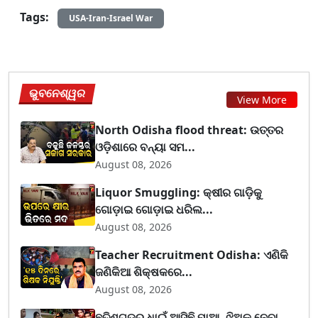
Tags:
USA-Iran-Israel War
ଭୁବନେଶ୍ୱର
View More
North Odisha flood threat: ଉତ୍ତର
ଓଡ଼ିଶାରେ ବନ୍ୟା ସମ...
August 08, 2026
Liquor Smuggling: କ୍ଷୀର ଗାଡ଼ିକୁ
ଗୋଡ଼ାଇ ଗୋଡ଼ାଇ ଧରିଲ...
August 08, 2026
Teacher Recruitment Odisha: ଏଣିକି
ଜଣିକିଆ ଶିକ୍ଷକରେ...
August 08, 2026
ଛତିଶଗଡ଼ରୁ ଧାଇଁ ଆସିଛି ମାଆ, ଝିଅକୁ ନେବା