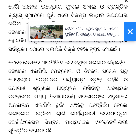
ଦେଖି ଅନେକ ଉଦ୍ୟୋଗ ଫୁଏଲ ଅଏଲ ଓ ପ୍ରାକୃତିକ
ଗ୍ୟାସ୍ ସ୍ଥାନରେ ପୁଣି ଥରେ ବିକଳ୍ପ ଇନ୍ଧନ ଉପଯୋଗ
କରିବା ଆରମ୍ଭ କରିଦେଇଛନ୍ତି। ମୋଟ ଉପରେ ସାରା
×
ବୈତରଣୀରେ ସ୍ଥିତି ସୁଧୁରିନି, ଏପଟେ
ଦେଶରେ ଏପ୍ରିଲ ମାସରେ ଏଲପିଜି ବିକ୍ରି ୧୩% ହ୍ରାସ
ଫୁଲିଲାଣି ସାଳନ୍ଦୀ ଓ ଶାଖା, ବଢ଼ୁଛି
ବନ୍ୟା ଭୟ
ହୋଇଛି। ଏଥିରେ ଉତ୍ତର ଭାରତରେ ଏହି ହ୍ରାସ ହାର
ସର୍ବାଧିକ। ଏଠାରେ ଏଲପିଜି ବିକ୍ରି ୧୭% ହ୍ରାସ ହୋଇଛି।
ତେବେ ଦେଶରେ ଏଲପିଜି ସଂକଟ ନଥିବା ସରକାର କହିଛନ୍ତି।
ଦେଶରେ ଏଲପିଜି, ପେଟ୍ରୋଲ ଓ ଡିଜେଲ ସମେତ ସବୁ
ପେଟ୍ରୋଲ ଉତ୍ପାଦର ପର୍ୟ୍ୟାପ୍ତ ଷ୍ଟକ୍ ରହିଛି ଓ
ଯୋଗାଣ ଶୃଙ୍ଖଳା ଅବ୍ୟହତ ରଖିବାକୁ ଆବଶ୍ୟକ
ପଦକ୍ଷେପ ମଧ୍ୟ ନିଆଯାଉଛି। ସରକାରଙ୍କ ଅନୁସାରେ
ଅନଲାଇନ ଏଲପିଜି ବୁକିଂ ୯୯%କୁ ପହଞ୍ଚିଛି। ହେଲେ
କଳାବଜାରୀ ରୋକିବା ଲାଗି କାର୍ଯ୍ୟକାରୀ କରଯାଇଥିବା
ଭେରିଫିକେସନ ସିଷ୍ଟମ ମାଧ୍ୟମରେ ୯୬%ଡେଲିଭରୀ
ସୁନିଶ୍ଚିତ କରାଯାଇଛି।