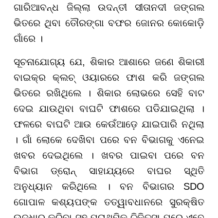
ଗାରିଆବନ୍ଧ ଜିଲ୍ଲା ଉଦନ୍ତୀ ସୀତାନଦୀ ଜଙ୍ଗଲ
ଭିତରେ ଥିବା ତୌରଙ୍ଗା ବଫର ଜୋନର କୋକୋଡ଼ି
ଗାଁରେ ।
ସୂଚନାଯୋଗ୍ୟ ଯେ, ଶିକାର ଆଶାରେ ଜଣେ ଶିକାରୀ
ବାଇକ୍ର କ୍ଲଚ୍ ଓୟାରରେ ଫାଶ କରି ଜଙ୍ଗଲ
ଭିତରେ ରଖିଥିଲେ । ଶିକାର ଲୋଭରେ ସେହି ବାଟ
ଦେଇ ଯାଉଥିବା ବାଘଟି ଫାଶରେ ପଡିଯାଇଥିଲା ।
ଫଳରେ ବାଘଟି ଆଉ କେଉଁଆଡ଼େ ଯାଇପାରି ନଥିଲା
। ଗାଁ ଲୋକେ ଦେଖିବା ପରେ ବନ ବିଭାଗକୁ ଏନେଇ
ଖବର ଦେଇଥିଲେ । ଖବର ପାଇବା ପରେ ବନ
ବିଭାଗ ଡ୍ରୋନ୍ ସାହାଯ୍ୟରେ ବାଘର ସ୍ଥିତି
ଅନୁଧ୍ୟାନ କରିଥିଲେ । ବନ ବିଭାଗର SDO
ଗୋପାଳ କଶ୍ୟପଙ୍କ ତତ୍ୱାବଧାନରେ ସୁରକ୍ଷିତ
ଉଦ୍ଧାର କରିବା ସହ ପ୍ରାଥମିକ ଚିକିତ୍ସା ପରେ ଏବେ