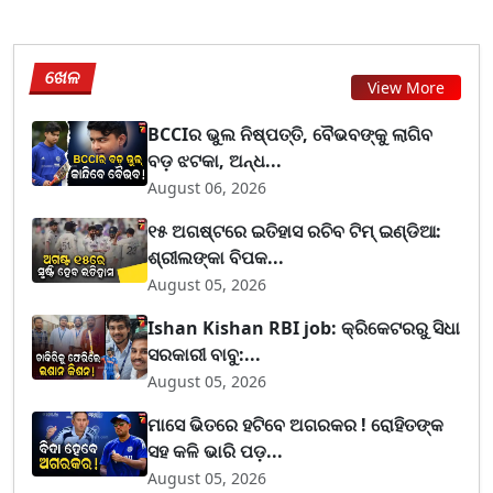
ଖେଳ
View More
BCCIର ଭୁଲ ନିଷ୍ପତ୍ତି, ବୈଭବଙ୍କୁ ଲାଗିବ
ବଡ଼ ଝଟକା, ଅନ୍ଧ...
August 06, 2026
୧୫ ଅଗଷ୍ଟରେ ଇତିହାସ ରଚିବ ଟିମ୍ ଇଣ୍ଡିଆ:
ଶ୍ରୀଲଙ୍କା ବିପକ...
August 05, 2026
Ishan Kishan RBI job: କ୍ରିକେଟରରୁ ସିଧା
ସରକାରୀ ବାବୁ:...
August 05, 2026
ମାସେ ଭିତରେ ହଟିବେ ଅଗରକର ! ରୋହିତଙ୍କ
ସହ କଳି ଭାରି ପଡ଼...
August 05, 2026