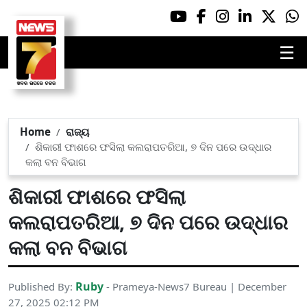
☰
Home
ରାଜ୍ୟ
ଶିକାରୀ ଫାଶରେ ଫସିଲା କଲରାପତରିଆ, ୭ ଦିନ ପରେ ଉଦ୍ଧାର
କଲା ବନ ବିଭାଗ
ଶିକାରୀ ଫାଶରେ ଫସିଲା
କଲରାପତରିଆ, ୭ ଦିନ ପରେ ଉଦ୍ଧାର
କଲା ବନ ବିଭାଗ
Ruby
Published By:
- Prameya-News7 Bureau | December
27, 2025 02:12 PM