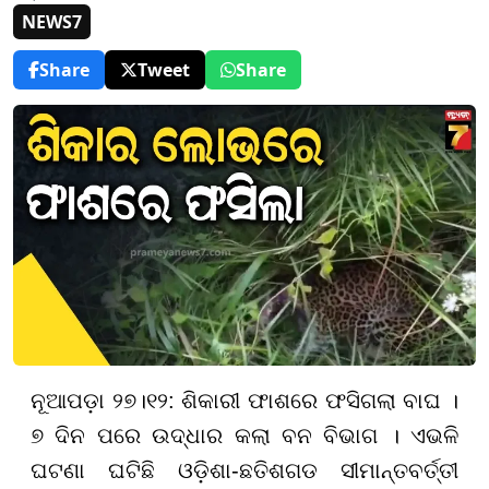
NEWS7
Share
Tweet
Share
ନୂଆପଡ଼ା ୨୭।୧୨: ଶିକାରୀ ଫାଶରେ ଫସିଗଲା ବାଘ ।
୭ ଦିନ ପରେ ଉଦ୍ଧାର କଲା ବନ ବିଭାଗ । ଏଭଳି
ଘଟଣା ଘଟିଛି ଓଡ଼ିଶା-ଛତିଶଗଡ ସୀମାନ୍ତବର୍ତ୍ତୀ