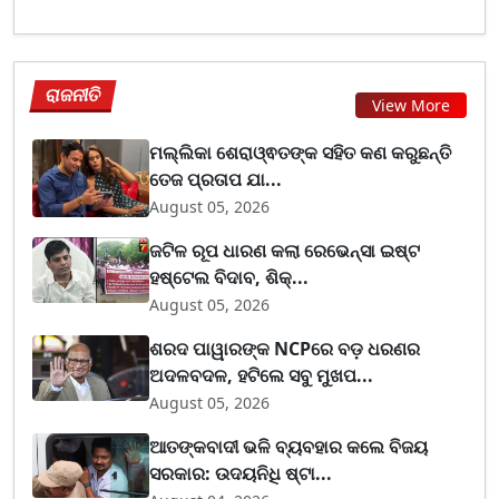
ରାଜନୀତି
View More
ମଲ୍ଲିକା ଶେରାଓ୍ଵତଙ୍କ ସହିତ କଣ କରୁଛନ୍ତି
ତେଜ ପ୍ରତାପ ଯା...
August 05, 2026
ଜଟିଳ ରୂପ ଧାରଣ କଲା ରେଭେନ୍ସା ଇଷ୍ଟ
ହଷ୍ଟେଲ ବିଦାବ, ଶିକ୍...
August 05, 2026
ଶରଦ ପାୱାରଙ୍କ NCPରେ ବଡ଼ ଧରଣର
ଅଦଳବଦଳ, ହଟିଲେ ସବୁ ମୁଖପ...
August 05, 2026
ଆତଙ୍କବାଦୀ ଭଳି ବ୍ୟବହାର କଲେ ବିଜୟ
ସରକାର: ଉଦୟନିଧି ଷ୍ଟା...