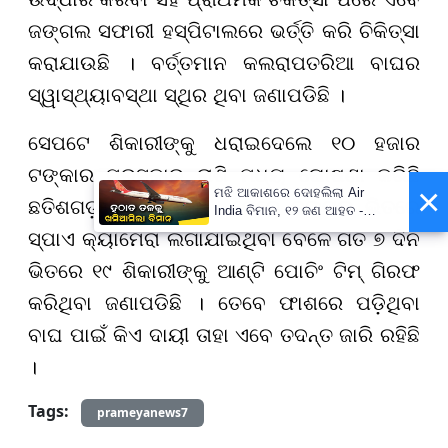
ଜଙ୍ଗଲ ସଫାରୀ ହସ୍ପିଟାଲରେ ଭର୍ତ୍ତି କରି ଚିକିତ୍ସା
କରାଯାଉଛି । ବର୍ତ୍ତମାନ କଲରାପତରିଆ ବାଘର
ସ୍ୱାସ୍ଥ୍ୟାବସ୍ଥା ସ୍ଥିର ଥିବା ଜଣାପଡିଛି ।
ସେପଟେ ଶିକାରୀଙ୍କୁ ଧରାଇଦେଲେ ୧୦ ହଜାର
ଟଙ୍କାର ପୁରସ୍କାର ରାଶି ମଧ୍ୟ ଘୋଷଣା କରିଛି
×
ମଝି ଆକାଶରେ ଦୋହଲିଲା Air
ଛତିଶଗଡ଼ ବନ ବିଭାଗ । ତେବେ ଜଙ୍ଗଲ ଭିତରେ
India ବିମାନ, ୧୨ ଜଣ ଆହତ -
PrameyaNews7
ସ୍ପାଏ କ୍ୟାମେରା ଲଗାଯାଇଥିବା ବେଳେ ଗତ ୭ ଦିନ
ଭିତରେ ୧୯ ଶିକାରୀଙ୍କୁ ଆଣ୍ଟି ପୋଚିଂ ଟିମ୍ ଗିରଫ
କରିଥିବା ଜଣାପଡିଛି । ତେବେ ଫାଶରେ ପଡ଼ିଥିବା
ବାଘ ପାଇଁ କିଏ ଦାୟୀ ତାହା ଏବେ ତଦନ୍ତ ଜାରି ରହିଛି
।
Tags:
prameyanews7