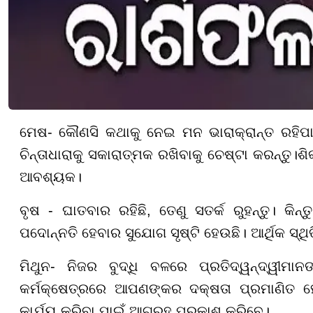
ମେଷ- କୌଣସି କଥାକୁ ନେଇ ମନ ଭାରାକ୍ରାନ୍ତ ରହିପା
ଚିନ୍ତାଧାରାକୁ ସକାରାତ୍ମକ ରଖିବାକୁ ଚେଷ୍ଟା କରନ୍ତୁ।ଶ
ଆବଶ୍ୟକ।
ବୃଷ - ଘାତବାର ରହିଛି, ତେଣୁ ସତର୍କ ରୁହନ୍ତୁ। କି
ପଦୋନ୍ନତି ହେବାର ସୁଯୋଗ ସୃଷ୍ଟି ହେଉଛି। ଆର୍ଥିକ ସ୍ଥି
ମିଥୁନ- ନିଜର ବୁଦ୍ଧି ବଳରେ ପ୍ରତିଦ୍ୱନ୍ଦ୍ୱୀମା
କର୍ମକ୍ଷେତ୍ରରେ ଆପଣଙ୍କର ଦକ୍ଷତା ପ୍ରମାଣିତ ହ
କାର୍ଯ୍ୟ କରିବା ପାଇଁ ଆଗ୍ରହ ପ୍ରକାଶ କରିବେ।