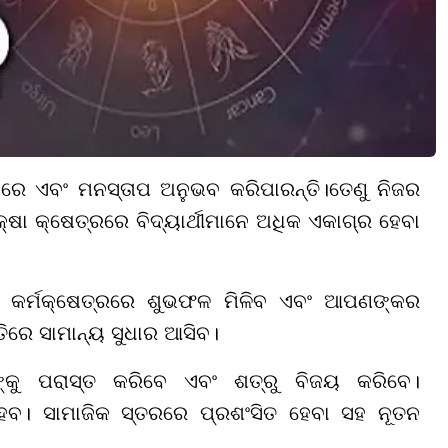
ରେ ଏବଂ ମନସ୍ତାପ ଅନୁଭବ କରିପାରନ୍ତି।ତେଣୁ ନିଜର
ିକ୍ଷା କ୍ଷେତ୍ରରେ ବିଦ୍ୟାର୍ଥୀମାନେ ଅଧିକ ଏକାଗ୍ର ହେବା
ନ୍ତୁ କର୍ମକ୍ଷେତ୍ରରେ ଶୁଭଫଳ ମିଳିବ ଏବଂ ଆପଣଙ୍କର
ତିରେ ସାମାନ୍ୟ ସୁଧାର ଆସିବ।
ନଙ୍କୁ ପରାସ୍ତ କରିବେ ଏବଂ ଶତ୍ରୁ ବିଜୟ କରିବେ।
େବ। ସାମାଜିକ ସ୍ତରରେ ପ୍ରଶଂସିତ ହେବା ସହ ନୂତନ