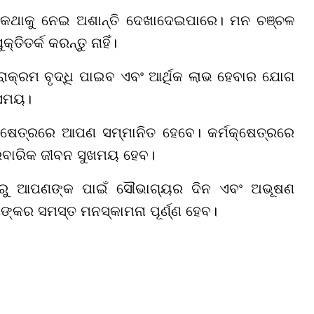
ି କଥାକୁ ନେଇ ଅଶାନ୍ତି ଦେଖାଦେଇପାରେ। ମନ ଚଞ୍ଚଳ
ତିତର୍କ କରନ୍ତୁ ନାହିଁ।
କ୍ରମ ବୃଦ୍ଧି ପାଇବ ଏବଂ ଆର୍ଥିକ ଲାଭ ହେବାର ଯୋଗ
 ସମୟ।
ନ କ୍ଷେତ୍ରରେ ଆପଣ ସମ୍ମାନିତ ହେବେ। କର୍ମକ୍ଷେତ୍ରରେ
ରିବାରିକ ଜୀବନ ସୁଖମୟ ହେବ।
ଥିବାରୁ ଆପଣଙ୍କ ପାଇଁ ସୌଭାଗ୍ୟର ଦିନ ଏବଂ ଅଭୂଷଣ
୍କର ସମସ୍ତ ମନସ୍କାମନା ପୂର୍ଣ୍ଣ ହେବ।