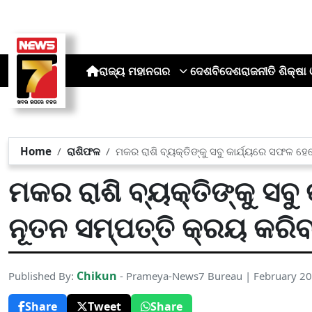
ରାଜ୍ୟ
ମହାନଗର
ଦେଶ
ବିଦେଶ
ରାଜନୀତି
ଶିକ୍ଷା 
Home
ରାଶିଫଳ
ମକର ରାଶି ବ୍ୟକ୍ତିଙ୍କୁ ସବୁ କାର୍ଯ୍ୟରେ ସଫଳ ହ
ମକର ରାଶି ବ୍ୟକ୍ତିଙ୍କୁ ସବୁ
ନୂତନ ସମ୍ପତ୍ତି କ୍ରୟ କରି
Chikun
Published By:
- Prameya-News7 Bureau | February 20
Share
Tweet
Share