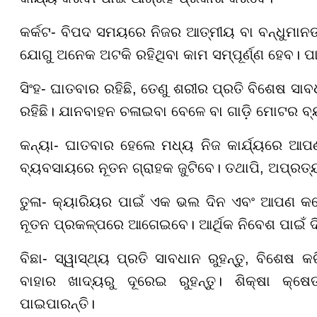
କର୍କଟ- ବିପଦ ସମୟରେ ନିଜର ଆତ୍ମୀୟ ବା ବନ୍ଧୁମାନଙ୍
ଯୋଗୁ ଅନେକ ଅଟକି ରହିଥିବା କାମ ସମ୍ପୂର୍ଣ୍ଣ ହେବ। ପ
ସିଂହ- ଘାତବାର ରହିଛି, ତେଣୁ ଶରୀର ପ୍ରତି ବିଶେଷ ସା
ରହିଛି। ଯାନବାହନ ଚଳାଇବା ବେଳେ ବା ଗାଡ଼ି ମୋଟର ବ
କନ୍ୟା- ଘାତବାର ହେଲେ ମଧ୍ୟ ନିଜ କାର୍ଯ୍ୟରେ ଆପ
ବ୍ୟବସାୟରେ ନୂତନ ଗ୍ରାହକ ଜୁଟିବେ। ତଥାପି, ଅପ୍ରତ୍ୟା
ତୁଳା- କ୍ୟାରିୟର ପାଇଁ ଏକ ଭଲ ଦିନ ଏବଂ ଆପଣ କର୍
ନୂତନ ପ୍ରକଳ୍ପରେ ଆଗେଇବେ। ଆର୍ଥିକ ନିବେଶ ପାଇଁ ଦି
ବିଛା- ସ୍ୱାସ୍ଥ୍ୟ ପ୍ରତି ସାବଧାନ ରୁହନ୍ତୁ, ବିଶେଷ
ବାହାର ଖାଦ୍ୟରୁ ଦୂରେଇ ରୁହନ୍ତୁ। ଶିକ୍ଷା କ୍ଷେତ୍
ପାଇପାରନ୍ତି।