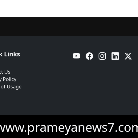
k Links
YouTube
Facebook
Instagram
Linkedin
Twitt
ct Us
y Policy
 of Usage
www.prameyanews7.co