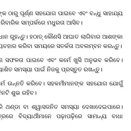
କ ଠାରୁ ପୂର୍ଣ୍ଣ ସହଯୋଗ ପାଇବେ ଏବଂ ବନ୍ଧୁ ସାହାଯ୍ୟ
ାରିବାରିକ ସମ୍ପର୍କରେ ମଧୁରତା ଆସିବ।
ବଧାନ ରୁହନ୍ତୁ। ହଠାତ୍ କୌଣସି ଆଘାତ ଲାଗିବାର ଆଶଙ୍କା
୍ୟବହାର କରିବା ସମୟରେ ସତର୍କତା ଅବଲମ୍ବନ କରନ୍ତୁ।
ଣ ସଫଳତା ପାଇବେ ଏବଂ କର୍ମେ ଖୁସି ଅନୁଭବ କରିବେ।
ଶିତ ସମସ୍ୟା ପାଇଁ ନିଜକୁ ପ୍ରସ୍ତୁତ ରଖନ୍ତୁ।
ମେ ଉନ୍ନତି କରିବେ। ସହକର୍ମୀମାନଙ୍କ ସହଯୋଗ ଯୋଗୁଁ
ନଟି ଶୁଭ ରହିବ।
 କରି ଥଣ୍ଡା ବା ଶ୍ୱାସଜନିତ ସମସ୍ୟା ଦେଖାଦେଇପାରେ।
ରରେ ବିଦ୍ୟାର୍ଥୀମାନେ ପଢ଼ାପଢ଼ିରେ ସାମାନ୍ୟ ବାଧା