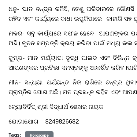
ଧନୁ- ଘାତ ଚନ୍ଦ୍ର ରହିଛି, ତେଣୁ ପରିବାରରେ କୌଣସ
ରହିବ ଏବଂ କାର୍ଯ୍ୟରେ ବାଧା ଉପୁଜିପାରେ। କାହାରି ସହ ଯୁକ୍
ମକର- ସବୁ କାର୍ଯ୍ୟରେ ସଫଳ ହେବେ। ଆପଣଙ୍କର ପରା
ଅଛି। ନୂତନ ସମ୍ପତ୍ତି କ୍ରୟ କରିବା ପାଇଁ ମଧ୍ୟ ଭଲ
କୁମ୍ଭ- ମାନ ମର୍ଯ୍ୟାଦା ବୃଦ୍ଧି ପାଇବ ଏବଂ ବିଭିନ୍
ଆପଣଙ୍କର ପ୍ରତିଭା ସମସ୍ତଙ୍କୁ ଆକର୍ଷିତ କରିବ।ପା
ମୀନ- ସନ୍ଧ୍ୟା ପର୍ଯ୍ୟନ୍ତ ନିଜ ରାଶିରେ ଚନ୍ଦ୍ର 
ପ୍ରାପ୍ତିର ଯୋଗ ଅଛି। ମନ ପ୍ରସନ୍ନ ରହିବ ଏବଂ ଆପଣଙ
ଜ୍ୟୋତିର୍ବିଦ୍ ଶ୍ରୀ ସିଦ୍ଧାର୍ଥ ଶେଖର ନାୟକ
ଯୋଗାଯୋଗ – 8249826682
Tags:
Horoscope