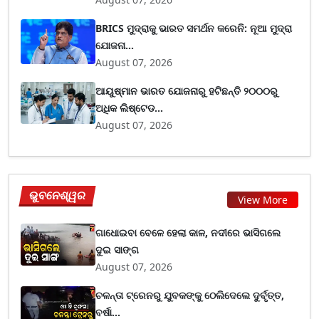
BRICS ମୁଦ୍ରାକୁ ଭାରତ ସମର୍ଥନ କରେନି: ନୂଆ ମୁଦ୍ରା
ଯୋଜନା...
August 07, 2026
ଆୟୁଷ୍ମାନ ଭାରତ ଯୋଜନାରୁ ହଟିଛନ୍ତି ୨୦୦୦ରୁ
ଅଧିକ ଲିଷ୍ଟେଡ...
August 07, 2026
ଭୁବନେଶ୍ୱର
View More
ଗାଧୋଇବା ବେଳେ ହେଲା କାଳ, ନଦୀରେ ଭାସିଗଲେ
ଦୁଇ ସାଙ୍ଗ
August 07, 2026
ଚଳନ୍ତା ଟ୍ରେନରୁ ଯୁବକଙ୍କୁ ଠେଲିଦେଲେ ଦୁର୍ବୃତ୍ତ,
ବର୍ଷା...