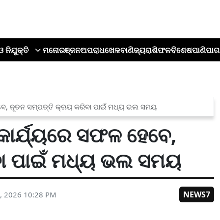
ଓ ନିଯୁକ୍ତି
ମନୋରଞ୍ଜନ
ଅପରାଧ
ଖେଳ
ବାଣିଜ୍ୟ
ରାଶିଫଳ
ବିଶେଷ
ପାଣିପାଗ
େବେ, ନୂତନ ସମ୍ପତ୍ତି କ୍ରୟ କରିବା ପାଇଁ ମଧ୍ୟ ଭଲ ସମୟ
 କାର୍ଯ୍ୟରେ ସଫଳ ହେବେ,
ବା ପାଇଁ ମଧ୍ୟ ଭଲ ସମୟ
NEWS7
, 2026 10:28 PM