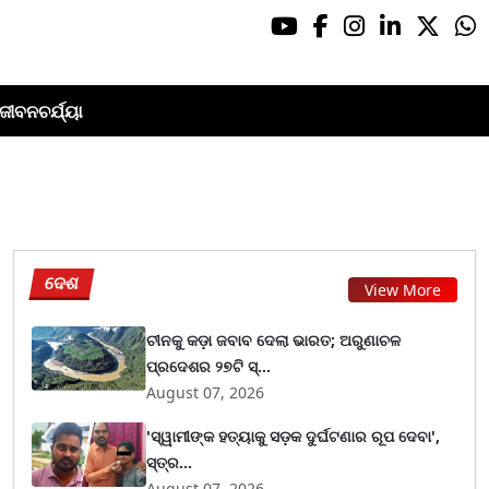
ଜୀବନଚର୍ଯ୍ୟା
ଦେଶ
View More
ଚୀନକୁ କଡ଼ା ଜବାବ ଦେଲା ଭାରତ; ଅରୁଣାଚଳ
ପ୍ରଦେଶର ୨୭ଟି ସ୍...
August 07, 2026
'ସ୍ୱାମୀଙ୍କ ହତ୍ୟାକୁ ସଡ଼କ ଦୁର୍ଘଟଣାର ରୂପ ଦେବା',
ସ୍ତ୍ର...
August 07, 2026