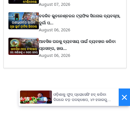
August 07, 2026
ବଦଳିବ ଭୁବନେଶ୍ବରର ଟ୍ରାଫିକ ସିଗନାଲ ବ୍ୟବସ୍ଥା,
ଦୁର୍ଗା ପ...
August 06, 2026
ଆବସିକ ଘରକୁ ବ୍ୟବସାୟ ପାଇଁ ବ୍ୟବହାର କରିବା
ପ୍ରସଙ୍ଗ, ହାଉ...
August 06, 2026
×
ଓଡ଼ିଶାକୁ ଫୁଡ୍ ପ୍ରୋସେସିଂ ହବ୍ କରିବା
ଦିଗରେ ବଡ଼ ପଦକ୍ଷେପ, ୪୨ ହଜାରରୁ
ଅଧିକ ନିଯୁକ୍ତି ସୁଯୋଗ