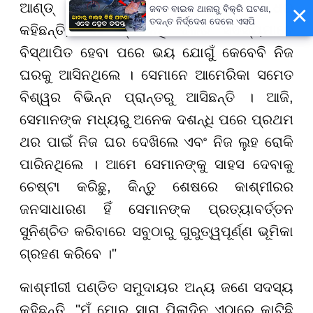
×
ଆଣ୍ଡ୍ କନକ୍ଲେଭ୍'ର ସଦସ୍ୟ ଅଶୋକ ଧର
ଜବତ ବାଇକ ଥାନାରୁ ବିକ୍ରି ଘଟଣା,
ତଦନ୍ତ ନିର୍ଦ୍ଦେଶ ଦେଲେ ଏସପି
କହିଛନ୍ତି, "ଏହି ପ୍ରତିନିଧି ଦଳର ସଦସ୍ୟମାନେ
ବିସ୍ଥାପିତ ହେବା ପରେ ଭୟ ଯୋଗୁଁ କେବେବି ନିଜ
ଘରକୁ ଆସିନଥିଲେ । ସେମାନେ ଆମେରିକା ସମେତ
ବିଶ୍ୱର ବିଭିନ୍ନ ପ୍ରାନ୍ତରୁ ଆସିଛନ୍ତି । ଆଜି,
ସେମାନଙ୍କ ମଧ୍ୟରୁ ଅନେକ ଦଶନ୍ଧି ପରେ ପ୍ରଥମ
ଥର ପାଇଁ ନିଜ ଘର ଦେଖିଲେ ଏବଂ ନିଜ ଲୁହ ରୋକି
ପାରିନଥିଲେ । ଆମେ ସେମାନଙ୍କୁ ସାହସ ଦେବାକୁ
ଚେଷ୍ଟା କରିଛୁ, କିନ୍ତୁ ଶେଷରେ କାଶ୍ମୀରର
ଜନସାଧାରଣ ହିଁ ସେମାନଙ୍କ ପ୍ରତ୍ୟାବର୍ତ୍ତନ
ସୁନିଶ୍ଚିତ କରିବାରେ ସବୁଠାରୁ ଗୁରୁତ୍ୱପୂର୍ଣ୍ଣ ଭୂମିକା
ଗ୍ରହଣ କରିବେ ।"
କାଶ୍ମୀରୀ ପଣ୍ଡିତ ସମୁଦାୟର ଅନ୍ୟ ଜଣେ ସଦସ୍ୟ
କହିଛନ୍ତି, "ମୁଁ ମୋର ସାରା ପିଲାଦିନ ଏଠାରେ କାଟିଛି