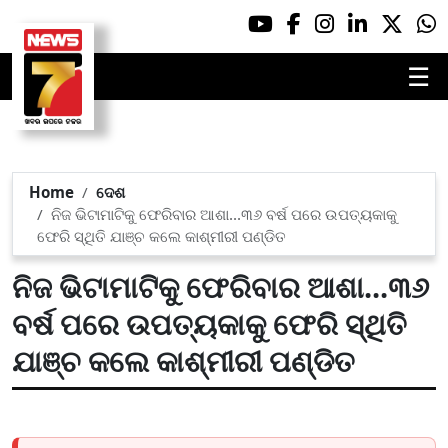
☰
Home
ଦେଶ
ନିଜ ଭିଟାମାଟିକୁ ଫେରିବାର ଆଶା...୩୬ ବର୍ଷ ପରେ ଉପତ୍ୟକାକୁ
ଫେରି ସ୍ଥିତି ଯାଞ୍ଚ କଲେ କାଶ୍ମୀରୀ ପଣ୍ଡିତ
ନିଜ ଭିଟାମାଟିକୁ ଫେରିବାର ଆଶା...୩୬
ବର୍ଷ ପରେ ଉପତ୍ୟକାକୁ ଫେରି ସ୍ଥିତି
ଯାଞ୍ଚ କଲେ କାଶ୍ମୀରୀ ପଣ୍ଡିତ