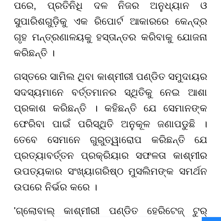
ପରେ, ପ୍ରତିନିଧି ଦଳ ନିଜର ଅନୁଧ୍ୟାନ ଓ
ସୁପାରିଶଗୁଡ଼ିକୁ ଏକ ରିପୋର୍ଟ ଆକାରରେ କେନ୍ଦ୍ର
ଗୃହ ମନ୍ତ୍ରଣାଳୟକୁ ହସ୍ତାନ୍ତର କରିବାକୁ ଯୋଜନା
କରିଛନ୍ତି ।
ଗସ୍ତରେ ସାମିଲ ଥିବା କାଶ୍ମୀରୀ ପଣ୍ଡିତ ସମୁଦାୟର
ସଦସ୍ୟମାନେ ବର୍ତ୍ତମାନର ସ୍ଥିତିକୁ ନେଇ ଆଶା
ପ୍ରକାଶ କରିଛନ୍ତି । କହିଛନ୍ତି ଯେ ସେମାନଙ୍କ
ଫେରିବା ପାଇଁ ପରିସ୍ଥିତି ଅନୁକୂଳ ଜଣାପଡୁଛି ।
ତେବେ ସେମାନେ ଗୁରୁତ୍ୱାରୋପ କରିଛନ୍ତି ଯେ
ପ୍ରତ୍ୟାବର୍ତ୍ତନ ପ୍ରକ୍ରିୟାର ସଫଳତା କାଶ୍ମୀର
ଉପତ୍ୟକାର ସଂଖ୍ୟାଗରିଷ୍ଠ ମୁସଲିମଙ୍କ ସମର୍ଥନ
ଉପରେ ନିର୍ଭର କରେ ।
'ଗ୍ଲୋବାଲ୍ କାଶ୍ମୀରୀ ପଣ୍ଡିତ ହେରିଟେଜ୍ ଟୁର୍