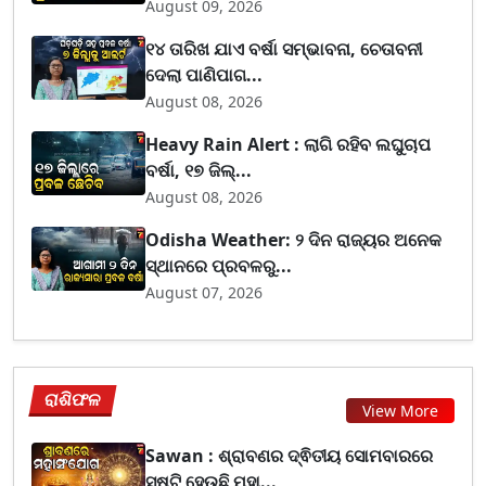
August 09, 2026
୧୪ ତାରିଖ ଯାଏ ବର୍ଷା ସମ୍ଭାବନା, ଚେତାବନୀ
ଦେଲା ପାଣିପାଗ...
August 08, 2026
Heavy Rain Alert : ଲାଗି ରହିବ ଲଘୁଚାପ
ବର୍ଷା, ୧୭ ଜିଲ୍...
August 08, 2026
Odisha Weather: ୨ ଦିନ ରାଜ୍ୟର ଅନେକ
ସ୍ଥାନରେ ପ୍ରବଳରୁ...
August 07, 2026
ରାଶିଫଳ
View More
Sawan : ଶ୍ରାବଣର ଦ୍ଵିତୀୟ ସୋମବାରରେ
ସୃଷ୍ଟି ହେଉଛି ମହା...