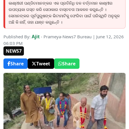
କାଶ୍ମୀରୀ ପଣ୍ଡିତମାନଙ୍କର ଏକ ପ୍ରତିନିଧି ଦଳ ବର୍ତ୍ତମାନ କାଶ୍ମୀର
ଉପତ୍ୟକା ଗସ୍ତ କରି ସେଠାକାର ବାସ୍ତବତା ଆକଳନ କରୁଛନ୍ତି ।
ସେମାନଙ୍କର ପୂର୍ବପୁରୁଷଙ୍କ ଭିଟାମାଟିକୁ ଫେରିବା ପାଇଁ ପରିସ୍ଥିତି ଅନୁକୂଳ
ଅଛି କି ନାହିଁ, ତାହା ଯାଞ୍ଚ କରୁଛନ୍ତି ।
Ajit
Published By:
- Prameya-News7 Bureau | June 12, 2026
06:03 PM
NEWS7
Share
Tweet
Share