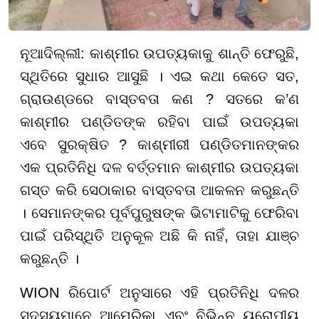
ନୂଆଦିଲ୍ଲୀ: କାଶ୍ମୀର ଉପତ୍ୟକାକୁ ଶାନ୍ତି ଫେରୁଛି,
ସ୍ଥିତିରେ ସୁଧାର ଆସୁଛି । ଏଇ କଥା କେତେ ସତ,
ଗ୍ରାଉଣ୍ଡରେ ବାସ୍ତବତା କଣ ? ସତରେ କ’ଣ
କାଶ୍ମୀର ପଣ୍ଡିତଙ୍କ ରହିବା ପାଇଁ ଉପତ୍ୟକା
ଏବେ ସୁରକ୍ଷିତ ? କାଶ୍ମୀରୀ ପଣ୍ଡିତମାନଙ୍କର
ଏକ ପ୍ରତିନିଧି ଦଳ ବର୍ତ୍ତମାନ କାଶ୍ମୀର ଉପତ୍ୟକା
ଗସ୍ତ କରି ସେଠାକାର ବାସ୍ତବତା ଆକଳନ କରୁଛନ୍ତି
। ସେମାନଙ୍କର ପୂର୍ବପୁରୁଷଙ୍କ ଭିଟାମାଟିକୁ ଫେରିବା
ପାଇଁ ପରିସ୍ଥିତି ଅନୁକୂଳ ଅଛି କି ନାହିଁ, ତାହା ଯାଞ୍ଚ
କରୁଛନ୍ତି ।
WION ରିପୋର୍ଟ ଅନୁସାରେ ଏହି ପ୍ରତିନିଧି ଦଳର
ସଦସ୍ୟମାନେ ଆମେରିକା ଏବଂ ବିଭିନ୍ନ ୟୁରୋପୀୟ