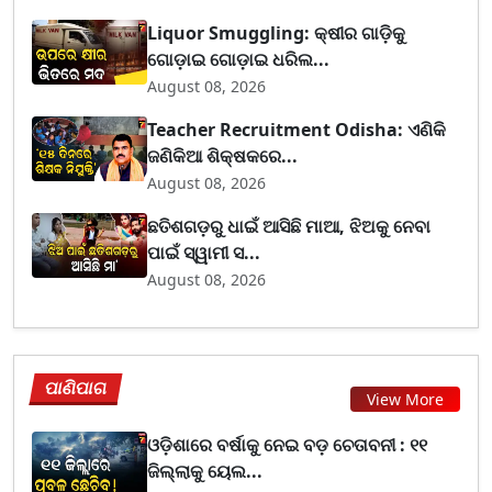
Liquor Smuggling: କ୍ଷୀର ଗାଡ଼ିକୁ
ଗୋଡ଼ାଇ ଗୋଡ଼ାଇ ଧରିଲ...
August 08, 2026
Teacher Recruitment Odisha: ଏଣିକି
ଜଣିକିଆ ଶିକ୍ଷକରେ...
August 08, 2026
ଛତିଶଗଡ଼ରୁ ଧାଇଁ ଆସିଛି ମାଆ, ଝିଅକୁ ନେବା
ପାଇଁ ସ୍ୱାମୀ ସ...
August 08, 2026
ପାଣିପାଗ
View More
ଓଡ଼ିଶାରେ ବର୍ଷାକୁ ନେଇ ବଡ଼ ଚେତାବନୀ : ୧୧
ଜିଲ୍ଲାକୁ ୟେଲ...