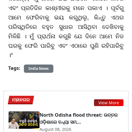
ଏବଂ ପ୍ରତିଦିନ କାଶ୍ମୀରକୁ ମନେ ପକାଏ । ପୂର୍ବରୁ
ଆମେ ଫେରିବାକୁ ଭୟ କରୁଥିଲୁ, କିନ୍ତୁ ଏଥର
ପରିସ୍ଥିତିରେ ବହୁତ ସୁଧାର ଆସିଥିବା ଦେଖିବାକୁ
ମିଳିଛି । ମୁଁ ପ୍ରାର୍ଥନା କରୁଛି ଯେ ଦିନେ ଆମେ ନିଜ
ଘରକୁ ଫେରି ପାରିବୁ ଏବଂ ଏଠାରେ ପୁଣି ରହିପାରିବୁ
।“
Tags:
India News
ମହାନଗର
View More
North Odisha flood threat: ଉତ୍ତର
ଓଡ଼ିଶାରେ ବନ୍ୟା ସମ...
August 08, 2026