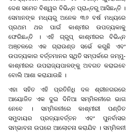
ଦେଶ ସମେତ ବିଶ୍ୱର ବିଭିନ୍ନ ପ୍ରାନ୍ତରୁ ଆସିଛନ୍ତି ।
ସେମାନଙ୍କ ମଧ୍ୟରୁ ଅନେକ ୩୬ ବର୍ଷ ମଧ୍ୟରେ
ପ୍ରଥମ ଥର ପାଇଁ କାଶ୍ମୀର ଉପତ୍ୟକାକୁ
ଫେରିଛନ୍ତି । ଏହି ଗ୍ରୁପ୍ କାଶ୍ମୀରର ବିଭିନ୍ନ
ଅଞ୍ଚଳରେ ଏକ ଗ୍ରାଉଣ୍ଡ ସର୍ଭେ କରୁଛି ଏବଂ
ଉପତ୍ୟକାର ବର୍ତ୍ତମାନର ସ୍ଥିତି ସମ୍ପର୍କରେ ଜମ୍ମୁ-
କାଶ୍ମୀରର ଉପରାଜ୍ୟପାଳଙ୍କୁ ଅବଗତ କରାଇବେ
ବୋଲି ଆଶା କରାଯାଉଛି ।
ଏହା ସହିତ ଏହି ପ୍ରତିନିଧି ଦଳ ଶ୍ରୀନଗରରେ
ଆୟୋଜିତ ଏକ ଦୁଇ ଦିନିଆ ସମ୍ମିଳନୀରେ ଭାଗ
ନେବେ । ସମ୍ମିଳନୀରେ କାଶ୍ମୀରୀ ପଣ୍ଡିତ
ସମୁଦାୟର ପ୍ରତ୍ୟାବର୍ତ୍ତନ ଏବଂ ପୁନର୍ବାସର
ସମ୍ଭାବନା ଉପରେ ଆଲୋଚନା କରାଯିବ । ସମ୍ମିଳନୀ