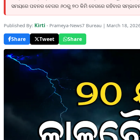
ସମୟରେ ପବନର ବେଗର ୬୦ରୁ ୭୦ କିମି ବେଗରେ ରହିବାର ସମ୍ଭାବନା 
Kirti
Published By:
- Prameya-News7 Bureau | March 18, 202
Share
Tweet
Share