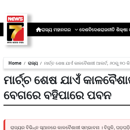
ରାଜ୍ୟ
ମହାନଗର
ଦେଶ
ବିଦେଶ
ରାଜନୀତି
ଶିକ୍ଷା 
Home
ରାଜ୍ୟ
ମାର୍ଚ୍ଚ ଶେଷ ଯାଏଁ କାଳବୈଶାଖୀ ଆଲର୍ଟ, ୬୦ରୁ ୭୦ 
ମାର୍ଚ୍ଚ ଶେଷ ଯାଏଁ କାଳବୈଶା
ବେଗରେ ବହିପାରେ ପବନ
ରାଜ୍ୟର ବିଭିନ୍ନ ସ୍ଥାନରେ କାଳବୈଶାଖୀ ସମ୍ଭାବନା । ବିଜୁଳି, ଘଡ଼ଘଡ଼