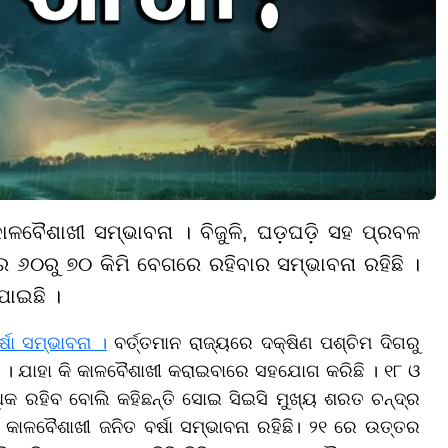
ଳବୈଶାଖୀ ସମ୍ଭାବନା । ବିଜୁଳି, ଘଡ଼ଘଡ଼ି ସହ ପ୍ରବଳ
୬୦ରୁ ୭୦ କିମି ବେଗରେ ରହିବାର ସମ୍ଭାବନା ରହିଛି ।
ଯାଇଛି ।
୍ଷା ସମ୍ଭାବନା ।
ବର୍ତ୍ତମାନ ରାଜ୍ୟରେ ଦକ୍ଷିଣ ପଶ୍ଚିମ ଦିଗରୁ
ି । ଯାହା କି କାଳବୈଶାଖୀ କରାଇବାରେ ସହଯୋଗ କରିଛି । ୧୮ ଓ
କ ରହିବ ବୋଲି କହିଛନ୍ତି ସୋଇ ସିଇସି ମୁଖ୍ୟ ଶରତ ଚନ୍ଦ୍ର
 କାଳବୈଶାଖୀ ଜନିତ ବର୍ଷା ସମ୍ଭାବନା ରହିଛି। ୨୧ ରେ ଉତ୍ତର