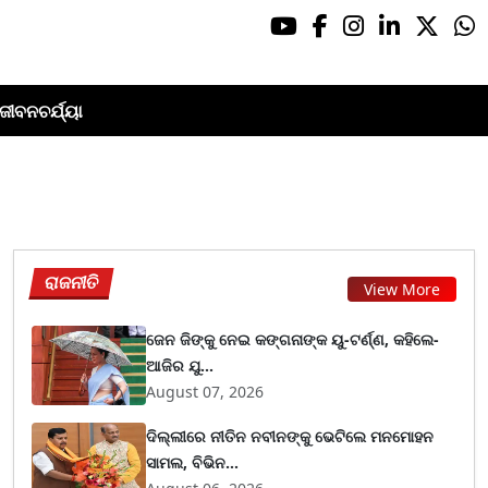
ଜୀବନଚର୍ଯ୍ୟା
ରାଜନୀତି
View More
ଜେନ ଜିଙ୍କୁ ନେଇ କଙ୍ଗନାଙ୍କ ୟୁ-ଟର୍ଣ୍ଣ, କହିଲେ-
ଆଜିର ଯୁ...
August 07, 2026
ଦିଲ୍ଲୀରେ ନୀତିନ ନବୀନଙ୍କୁ ଭେଟିଲେ ମନମୋହନ
ସାମଲ, ବିଭିନ...