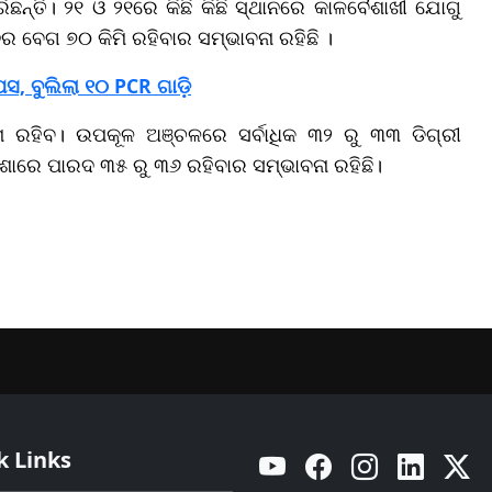
ିଛନ୍ତି। ୨୧ ଓ ୨୧ରେ କିଛି କିଛି ସ୍ଥାନରେ କାଳବୈଶାଖୀ ଯୋଗୁ
ର ବେଗ ୭୦ କିମି ରହିବାର ସମ୍ଭାବନା ରହିଛି ।
, ବୁଲିଲା ୧୦ PCR ଗାଡ଼ି
 କମ ରହିବ। ଉପକୂଳ ଅଞ୍ଚଳରେ ସର୍ବାଧିକ ୩୨ ରୁ ୩୩ ଡିଗ୍ରୀ
ିଶାରେ ପାରଦ ୩୫ ରୁ ୩୬ ରହିବାର ସମ୍ଭାବନା ରହିଛି।
k Links
YouTube
Facebook
Instagram
Linkedin
Twitt