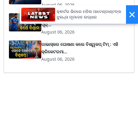
August 06, 2026
×
କ୍ଵାର୍ଟର ଭିତରେ ମହିଳା ଆଟେଣ୍ଡାଣ୍ଟଙ୍କ
ବର୍ଷେ ଯାଏଁ ଖେଳିବେନି ବୁମରା, BCCI ଦେବ ବିଶ୍ରାମ !
ଝୁଲନ୍ତା ମୃତଦେହ ଉଦ୍ଧାର
ପୂର୍...
August 06, 2026
ଗାଭାସ୍କର ଘୋଷଣା କଲେ ବିଶ୍ୱକପ୍ ଟିମ୍ : ଏହି
କ୍ରିକେଟରମା...
August 06, 2026