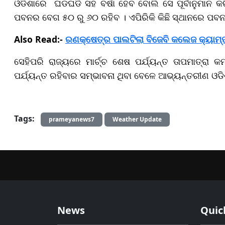
ଓଡିଶାରେ ଘଡଘଡି ସହ ବର୍ଷା ହେବ ବୋଲି ସେ ପୂର୍ବାନୁମାନ କର
ପବନର ବେଗ ୫୦ ରୁ ୬୦ ରହିବ । ଏପିରିକି କିଛି ସ୍ଥାନରେ ପବନ
Also Read:-
ରଣକ୍ଷେତ୍ର ପାଲଟିଲା ବିଜେବି କଲେଜ କ୍ୟାମ୍ପସ
ସେହିପରି ରାଜ୍ୟରେ ମାର୍ଚ୍ଚ ଶେଷ ପର୍ଯ୍ୟନ୍ତ ତାପମାତ୍ରା
ପର୍ଯ୍ୟନ୍ତ ରହିବାର ସମ୍ଭାବନା ଥିବା ବେଳେ ଆଭ୍ୟନ୍ତରୀଣ ଓଡ
Tags:
prameyanews7
Weather Update
News
Quic