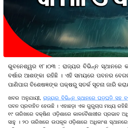
ଭୁବନେଶ୍ୱର ୧୮।୦୩ : ରାଜ୍ୟର ବିଭିନ୍ନ ସ୍ଥାନରେ କା
ବର୍ଷାର ଆଶଙ୍କା ରହିଛି । ଏହି ସମୟରେ ପବନର ବେଗର 
ପାଣିପାଗ ବିଶେଷଜ୍ଞଙ୍କ ପକ୍ଷରୁ ସତର୍କ ସୂଚନା ଜାରି କରା
ଖବର ଅନୁଯାୟୀ,
ରାଜ୍ୟର ବିଭିନ୍ନ ସ୍ଥାନରେ ଘଡ଼ଘଡ଼ି ସହ ବର
ପବନ ପ୍ରବାହିତ ହେଉଛି । ଏହାଛଡ଼ା ଏକ ଗୁରୁଚାପ ମଧ୍ୟ ରହିଛ
୧୯ ତାରିଖରେ ଦକ୍ଷିଣ ଓଡ଼ିଶାରେ କାଳବୈଶାଖୀର ପ୍ରଭାବ ଅଧି
ସାହୁ । ୨୦ ତାରିଖରେ ଉପକୂଳ ଓଡ଼ିଶାରେ ଅଧିକାଂଶ ସ୍ଥାନରେ