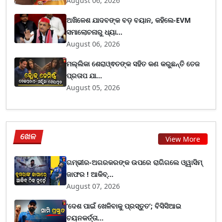
August 06, 2026
ଅଖିଳେଶ ଯାଦବଙ୍କ ବଡ଼ ବୟାନ, କହିଲେ-EVM
ସମାଲୋଚନାରୁ ଧ୍ୟା...
August 06, 2026
ମଲ୍ଲିକା ଶେରାଓ୍ଵତଙ୍କ ସହିତ କଣ କରୁଛନ୍ତି ତେଜ
ପ୍ରତାପ ଯା...
August 05, 2026
ଖେଳ
View More
ଗମ୍ଭୀର-ଅଗରକରଙ୍କ ଉପରେ ରାଗିଗଲେ ଓ୍ୱାସିମ୍
ଜାଫର ! ଆକିବ୍...
August 07, 2026
‘ଦେଶ ପାଇଁ ଖେଳିବାକୁ ପ୍ରସ୍ତୁତ’; ବିସିସିଆଇ
ଚୟନକର୍ତ୍ତା...