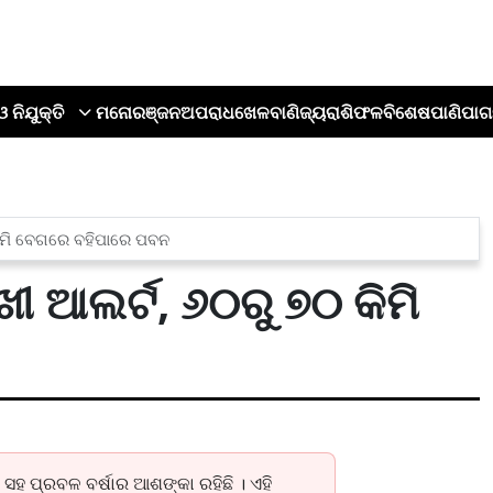
ଓ ନିଯୁକ୍ତି
ମନୋରଞ୍ଜନ
ଅପରାଧ
ଖେଳ
ବାଣିଜ୍ୟ
ରାଶିଫଳ
ବିଶେଷ
ପାଣିପାଗ
କିମି ବେଗରେ ବହିପାରେ ପବନ
ଖୀ ଆଲର୍ଟ, ୬୦ରୁ ୭୦ କିମି
ି ସହ ପ୍ରବଳ ବର୍ଷାର ଆଶଙ୍କା ରହିଛି । ଏହି