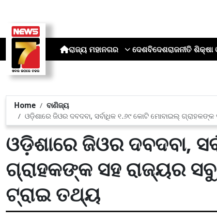
ରାଜ୍ୟ
ମହାନଗର
ଦେଶ
ବିଦେଶ
ରାଜନୀତି
ଶିକ୍ଷା 
Home
ବାଣିଜ୍ୟ
ଓଡ଼ିଶାରେ ଜିଓର ଦବଦବା, ସର୍ବାଧିକ ୧.୬୯ କୋଟି ମୋବାଇଲ୍ ଗ୍ରାହକଙ୍
ଓଡ଼ିଶାରେ ଜିଓର ଦବଦବା, ସର
ଗ୍ରାହକଙ୍କ ସହ ରାଜ୍ୟର ସବ
ଟ୍ରାଇ ତଥ୍ୟ