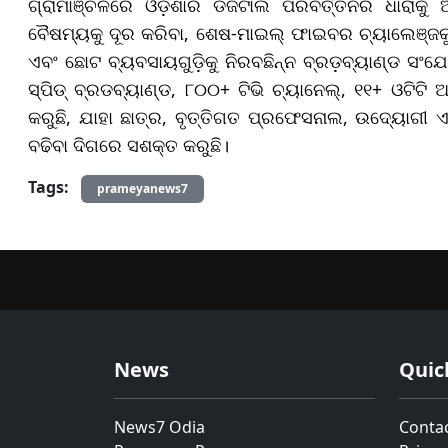
ଗ୍ରାମାଞ୍ଚଳରେ ଓଡ଼ିଶାର ଡିଜିଟାଲ ପରିବର୍ତ୍ତନର ଧାରାକ
ବୈଷମ୍ୟକୁ ଦୂର କରିବା, ଶେଷ-ମାଇଲ୍ ଫାଇବର ଚ୍ୟାଲେଞ୍ଜକ
ଏବଂ ଛୋଟ ବ୍ୟବସାୟଗୁଡ଼ିକୁ ନିରବଛିନ୍ନ ବ୍ରଡ଼ବ୍ୟାଣ୍ଡ ସ
ସ୍ପିଡ୍ ବ୍ରଡବ୍ୟାଣ୍ଡ, ୮୦୦+ ଟିଭି ଚ୍ୟାନେଲ୍, ୧୧+ ଓଟିଟ
କରୁଛି, ଯାହା ଛାତ୍ର, ବୃତ୍ତିଗତ ପ୍ରଫେସନାଲ, ଉଦ୍ୟୋଗୀ 
ବଢିବା ଦିଗରେ ସଶକ୍ତ କରୁଛି।
Tags:
prameyanews7
News
Quic
News7 Odia
Conta