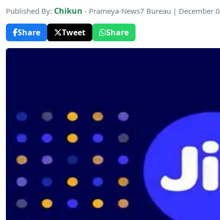
Chikun
Published By:
- Prameya-News7 Bureau | December 0
Share
Tweet
Share