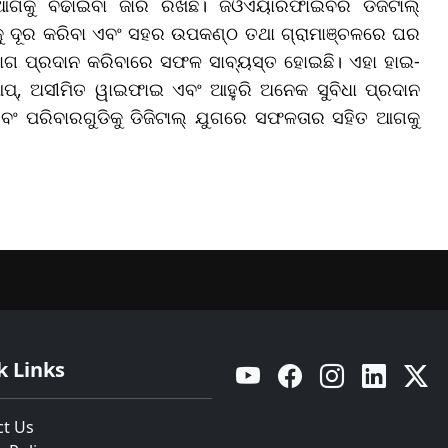
ୁ ଆଗକୁ ବଢାଇବା ଜାରି ରଖିଛି। ଜିଓଏୟାରଫାଇବର ଡିଜିଟାଲ୍
ୁ ଦୂର କରିବା ଏବଂ ସହର ଉପକଣ୍ଠ ତଥା ଗ୍ରାମାଞ୍ଚଳରେ ଘର
ଂଯୋଗ ପ୍ରଦାନ କରିବାରେ ସଫଳ ସାବ୍ୟସ୍ତ ହୋଇଛି। ଏହା ହାଇ-
ି ଆପ୍, ଅସୀମିତ ୱାଇଫାଇ ଏବଂ ଆହୁରି ଅନେକ ସୁବିଧା ପ୍ରଦାନ
ଏବଂ ପରିବାରଗୁଡିକୁ ଡିଜିଟାଲ୍ ଯୁଗରେ ସଫଳତାର ସହିତ ଆଗକୁ
k Links
YouTube
Facebook
Instagram
Linkedin
Twitt
ct Us