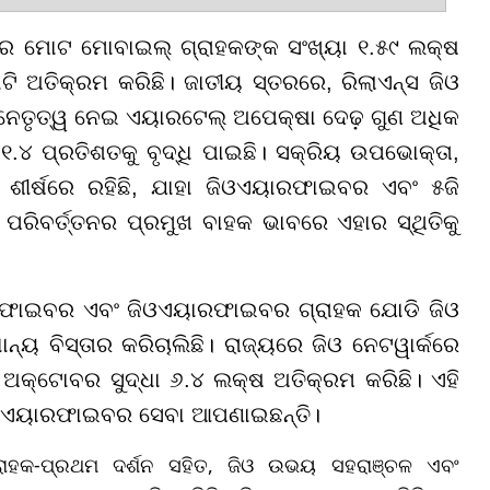
ରେ ମୋଟ ମୋବାଇଲ୍ ଗ୍ରାହକଙ୍କ ସଂଖ୍ୟା ୧.୫୯ ଲକ୍ଷ
ି ଅତିକ୍ରମ କରିଛି। ଜାତୀୟ ସ୍ତରରେ, ରିଲାଏନ୍ସ ଜିଓ
େତୃତ୍ୱ ନେଇ ଏୟାରଟେଲ୍ ଅପେକ୍ଷା ଦେଢ଼ ଗୁଣ ଅଧିକ
.୪ ପ୍ରତିଶତକୁ ବୃଦ୍ଧି ପାଇଛି। ସକ୍ରିୟ ଉପଭୋକ୍ତା,
 ଶୀର୍ଷରେ ରହିଛି, ଯାହା ଜିଓଏୟାରଫାଇବର ଏବଂ ୫ଜି
ିବର୍ତ୍ତନର ପ୍ରମୁଖ ବାହକ ଭାବରେ ଏହାର ସ୍ଥିତିକୁ
ଓଫାଇବର ଏବଂ ଜିଓଏୟାରଫାଇବର ଗ୍ରାହକ ଯୋଡି ଜିଓ
୍ୟ ବିସ୍ତାର କରିଚାଲିଛି। ରାଜ୍ୟରେ ଜିଓ ନେଟୱାର୍କରେ
ଅକ୍ଟୋବର ସୁଦ୍ଧା ୬.୪ ଲକ୍ଷ ଅତିକ୍ରମ କରିଛି। ଏହି
ିଓଏୟାରଫାଇବର ସେବା ଆପଣାଇଛନ୍ତି।
 ଗ୍ରାହକ-ପ୍ରଥମ ଦର୍ଶନ ସହିତ, ଜିଓ ଉଭୟ ସହରାଞ୍ଚଳ ଏବଂ