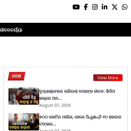
ଜୀବନଚର୍ଯ୍ୟା
ଦେଶ
View More
ବୃଦ୍ଧାଶ୍ରମରେ ଚାଲିଗଲା ବାପାଙ୍କ ଜୀବନ: ଭିଡିଓ
କଲ୍‌ରେ ଅନ...
August 07, 2026
୫୦୦ କୋଟିର ମାଲିକ, ହେଲେ ପିନ୍ଧିଛନ୍ତି ୧୦ ହଜାରର
ଟଙ୍କାର...
August 07, 2026