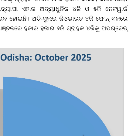
ବ୍ୟାପୀ ଏହାର ଅତ୍ୟାଧୁନିକ ୪ଜି ଓ ୫ଜି ନେଟୱାର୍କ
ସମ୍ଭବ ହୋଇଛି। ଅତି-ସୁଲଭ ଜିଓଭାରତ ୪ଜି ଫୋନ୍ ବଳରେ
 ଅଞ୍ଚଳରେ ହଜାର ହଜାର ୨ଜି ଗ୍ରାହକ ୪ଜିକୁ ଅପଗ୍ରେଡ୍