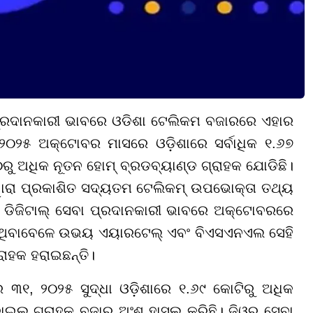
ପ୍ରଦାନକାରୀ ଭାବରେ ଓଡିଶା ଟେଲିକମ ବଜାରରେ ଏହାର
ଓ ୨୦୨୫ ଅକ୍ଟୋବର ମାସରେ ଓଡ଼ିଶାରେ ସର୍ବାଧିକ ୧.୬୭
ୁ ଅଧିକ ନୂତନ ହୋମ୍ ବ୍ରଡବ୍ୟାଣ୍ଡ ଗ୍ରାହକ ଯୋଡିଛି।
ୱାରା ପ୍ରକାଶିତ ସଦ୍ୟତମ ଟେଲିକମ୍ ଉପଭୋକ୍ତା ତଥ୍ୟ
୍ଦର ଡିଜିଟାଲ୍ ସେବା ପ୍ରଦାନକାରୀ ଭାବରେ ଅକ୍ଟୋବରରେ
ିଥିବାବେଳେ ଉଭୟ ଏୟାରଟେଲ୍ ଏବଂ ବିଏସଏନଏଲ ସେହି
ାହକ ହରାଇଛନ୍ତି।
୩୧, ୨୦୨୫ ସୁଦ୍ଧା ଓଡ଼ିଶାରେ ୧.୬୯ କୋଟିରୁ ଅଧିକ
ଇଲ୍ ଗ୍ରାହକ ବଜାର ଅଂଶ ହାସଲ କରିଛି। ଜିଓର ସେବା