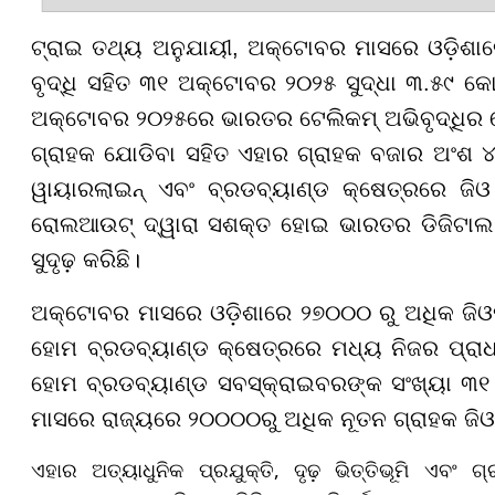
ଟ୍ରାଇ ତଥ୍ୟ ଅନୁଯାୟୀ, ଅକ୍ଟୋବର ମାସରେ ଓଡ଼ିଶା
ବୃଦ୍ଧି ସହିତ ୩୧ ଅକ୍ଟୋବର ୨୦୨୫ ସୁଦ୍ଧା ୩.୫୯ କୋଟ
ଅକ୍ଟୋବର ୨୦୨୫ରେ ଭାରତର ଟେଲିକମ୍ ଅଭିବୃଦ୍ଧିର ନ
ଗ୍ରାହକ ଯୋଡିବା ସହିତ ଏହାର ଗ୍ରାହକ ବଜାର ଅଂଶ ୪୧
ୱାୟାରଲାଇନ୍ ଏବଂ ବ୍ରଡବ୍ୟାଣ୍ଡ କ୍ଷେତ୍ରରେ ଜିଓ
ରୋଲଆଉଟ୍ ଦ୍ୱାରା ସଶକ୍ତ ହୋଇ ଭାରତର ଡିଜିଟାଲ ପର
ସୁଦୃଢ଼ କରିଛି।
ଅକ୍ଟୋବର ମାସରେ ଓଡ଼ିଶାରେ ୨୭୦୦୦ ରୁ ଅଧିକ ଜି
ହୋମ ବ୍ରଡବ୍ୟାଣ୍ଡ କ୍ଷେତ୍ରରେ ମଧ୍ୟ ନିଜର ପ୍ରାଧାନ
ହୋମ ବ୍ରଡବ୍ୟାଣ୍ଡ ସବସ୍କ୍ରାଇବରଙ୍କ ସଂଖ୍ୟା ୩୧ 
ମାସରେ ରାଜ୍ୟରେ ୨୦୦୦୦ରୁ ଅଧିକ ନୂତନ ଗ୍ରାହକ ଜ
ଏହାର ଅତ୍ୟାଧୁନିକ ପ୍ରଯୁକ୍ତି, ଦୃଢ଼ ଭିତ୍ତିଭୂମି ଏବଂ