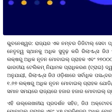
ଭୁବନେଶ୍ୱର: ରାଜ୍ୟର ଏକ ନମ୍ବର ଡିଜିଟାଲ୍ ସେବା 
ନେତୃତ୍ୱ ସ୍ଥାନକୁ ଅଧିକ ସୁଦୃଢ଼ କରି ରିଲାଏନ୍ସ ଜି
ଲକ୍ଷରୁ ଅଧିକ ନୂତନ ମୋବାଇଲ୍ ଗ୍ରାହକ ଏବଂ ୨୭୦୦୦ର
ଭାରତୀୟ ଟେଲିକମ୍ ନିୟାମକ ପ୍ରାଧିକରଣ (ଟ୍ରାଇ) ଦ୍
ଅନୁଯାୟୀ, ରିଲାଏନ୍ସ ଜିଓ ଓଡ଼ିଶାରେ ସର୍ବାଧିକ ପସନ
୧.୬୭ ଲକ୍ଷରୁ ଅଧିକ ନୂତନ ମୋବାଇଲ୍ ଗ୍ରାହକ ଯୋଡ
ସମାନ ସମୟରେ ରାଜ୍ୟରେ ହଜାର ହଜାର ମୋବାଇଲ୍ ଗ୍ର
ଏହି ଉଲ୍ଲେଖନୀୟ ପ୍ରଦର୍ଶନ ସହିତ, ଜିଓ ଅକ୍ଟୋବର 
ମୋବାଇଲ୍ ଗ୍ରାହକ ଏବଂ ୪୭ ପ୍ରତିଶତରୁ ଅଧିକ ମୋବା