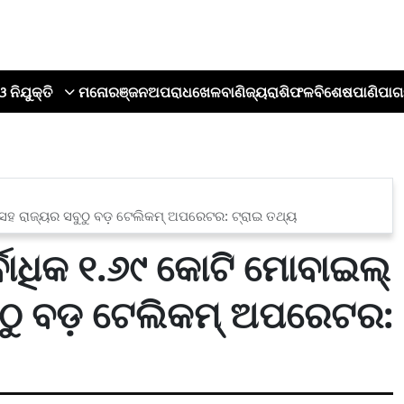
ଓ ନିଯୁକ୍ତି
ମନୋରଞ୍ଜନ
ଅପରାଧ
ଖେଳ
ବାଣିଜ୍ୟ
ରାଶିଫଳ
ବିଶେଷ
ପାଣିପାଗ
କ ସହ ରାଜ୍ୟର ସବୁଠୁ ବଡ଼ ଟେଲିକମ୍ ଅପରେଟର: ଟ୍ରାଇ ତଥ୍ୟ
୍ବାଧିକ ୧.୬୯ କୋଟି ମୋବାଇଲ୍
ୁଠୁ ବଡ଼ ଟେଲିକମ୍ ଅପରେଟର: