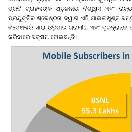
ପ୍ରତି ଗ୍ରାହକଙ୍କ ଅତୁଳନୀୟ ବିଶ୍ୱାସ ଏବଂ ରାଜ୍ୟ
ପ୍ରଯୁକ୍ତିର ଶ୍ରେଷ୍ଠତା ଦ୍ୱାରା ଏହି ମାଇଲଖୁଣ୍ଟ 
ବିଶେଷକରି ସାରା ଓଡ଼ିଶାର ଗ୍ରାମୀଣ ଏବଂ ଦୂରଦୂରାନ୍ତ
କରିବାରେ ସକ୍ଷମ ହୋଇଛନ୍ତି।