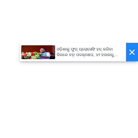
×
ଓଡ଼ିଶାକୁ ଫୁଡ୍ ପ୍ରୋସେସିଂ ହବ୍ କରିବା
ଦିଗରେ ବଡ଼ ପଦକ୍ଷେପ, ୪୨ ହଜାରରୁ
ଅଧିକ ନିଯୁକ୍ତି ସୁଯୋଗ