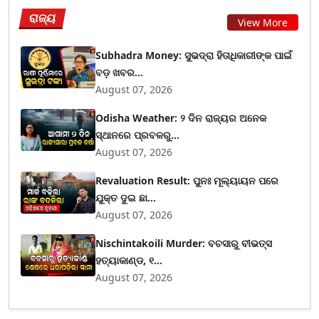
ରାଜ୍ୟ
View More
Subhadra Money: ସୁଭଦ୍ରା ହିତାଧିକାରୀଙ୍କ ପାଇଁ
ବଡ଼ ଖବର...
August 07, 2026
Odisha Weather: ୨ ଦିନ ରାଜ୍ୟର ଅନେକ
ସ୍ଥାନରେ ପ୍ରବଳରୁ...
August 07, 2026
Revaluation Result: ପୁନଃ ମୂଲ୍ୟାୟନ ପରେ
ଯୁକ୍ତ ଦୁଇ ଛା...
August 07, 2026
Nischintakoili Murder: ବଚସାରୁ ବୀଭତ୍ସ
ହତ୍ୟାକାଣ୍ଡ, ୧...
August 07, 2026