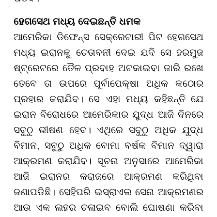
ହେଗସେଥ ମଧ୍ୟ ଦେଇଛନ୍ତି ଧମକ
ଆମେରିକା ଡିଫେନ୍ସ ସେକ୍ରେଟାରୀ ପିଟ ହେଗସେଥ
ମଧ୍ୟ ଇରାନକୁ ଚେତାବନୀ ଦେଇ ଯଦି ସେ ହରମୁଜ
ଷ୍ଟ୍ରେଟରେ ତୈଳ ପ୍ରବାହ ଅଟକାଇବା ଜାରି ରଖେ
ତେବେ ତା ଉପରେ ପୂର୍ବାପେକ୍ଷା ଅଧିକ କଠୋର
ପ୍ରହାର କରାଯିବ। ସେ ଏହା ମଧ୍ୟ କହିଛନ୍ତି ଯେ
ଇରାନ ବିରୋଧରେ ଆମେରିକାର ଯୁଦ୍ଧ ଆଜି ଦିନରେ
ସବୁଠୁ ଭୀଷଣ ହେବ। ଏଥିରେ ସବୁଠୁ ଅଧିକ ଯୁଦ୍ଧ
ବିମାନ, ସବୁଠୁ ଅଧିକ ବୋମା ବର୍ଷକ ବିମାନ ଦ୍ୱାରା
ଆକ୍ରମଣ କରାଯିବ। ସୂଚନା ଅନୁସାରେ ଆମେରିକା
ଆଜି ଇରାନର କରାଜରେ ଆକ୍ରମଣ କରିଥିବା
ଜଣାପଡିଛି। ସେହିପରି ଇସ୍ରାଏଲ ସେନା ଆକ୍ରମଣର
ଆଉ ଏକ ଲହର ଚଳାଇବ ବୋଲି ଘୋଷଣା କରିବା