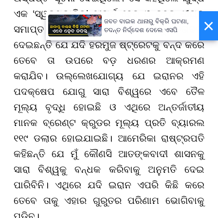
ଏକ ‘ସ୍ୱଳ୍ପକାଳିକ’ ସଂଘର୍ଷ ହେବ ଓ ବହୁତ ଶୀଘ୍ର
×
ଜବତ ବାଇକ ଥାନାରୁ ବିକ୍ରି ଘଟଣା,
ସମାପ୍ତ ହୋଇଯିବ। ତେବେ ସେ ଇରାନକୁ ଚେତାବନୀ
ତଦନ୍ତ ନିର୍ଦ୍ଦେଶ ଦେଲେ ଏସପି
ଦେଇଛନ୍ତି ଯେ ଯଦି ହରମୁଜ ଷ୍ଟ୍ରେଟକୁ ବନ୍ଦ କରେ
ତେବେ ତା ଉପରେ ବଡ଼ ଧରଣର ଆକ୍ରମଣ
କରାଯିବ। ଉଲ୍ଲେଖଯୋଗ୍ୟ ଯେ ଇରାନର ଏହି
ପଦକ୍ଷେପ ଯୋଗୁ ସାରା ବିଶ୍ୱରେ ଏବେ ତୈଳ
ମୂଲ୍ୟ ବୃଦ୍ଧି ହୋଇଛି ଓ ଏଥିରେ ଅନ୍ତର୍ଜାତୀୟ
ମାନକ ବ୍ରେଣ୍ଟ କ୍ରୁଡର ମୂଲ୍ୟ ପ୍ରତି ବ୍ୟାରଲ
୧୧୯ ଡଲାର ହୋଇଯାଇଛି। ଆମେରିକା ରାଷ୍ଟ୍ରପତି
କହିଛନ୍ତି ଯେ ମୁଁ କୌଣସି ଆତଙ୍କବାଦୀ ଶାସନକୁ
ସାରା ବିଶ୍ୱକୁ ବନ୍ଧକ କରିବାକୁ ଅନୁମତି ଦେଇ
ପାରିବିନି। ଏଥିରେ ଯଦି ଇରାନ ଏପରି କିଛି କରେ
ତେବେ ତାକୁ ଏହାର ଗୁରୁତର ପରିଣାମ ଭୋଗିବାକୁ
ପଡିବ।