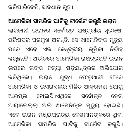
କରିପାରିବେନି, ସାବଧାନ ରୁହ।
ଆମେରିକା ସାମରିକ ଘାଟିକୁ ଟାର୍ଗେଟ କରୁଛି ଇରାନ
ଲାରିଜାନୀ ଇରାନର ସର୍ବୋଚ୍ଚ ରାଷ୍ଟ୍ରୀୟ ସୁରକ୍ଷା
ପରିଷଦର ପ୍ରମୁଖ ଅଟନ୍ତି. ସେ ଖାମେନିଙ୍କ ମୃତ୍ୟୁ
ପରେ ଏବେ ଏକ କେନ୍ଦ୍ରୀୟ ଭୂମିକା ନିର୍ବାହ
କରୁଛନ୍ତି। ଅତୀତରେ ଆମେରିକା ରାଷ୍ଟ୍ରପତି ଇରାନ
ଉପରେ ତାଙ୍କ ହତ୍ୟା ଷଡ଼ଯନ୍ତ୍ରର ଅଭିଯୋଗ
କରିଥିଲେ। ଇରାନ ଯୁଦ୍ଧ ଫେବୃଆରୀ ୨୮ରେ
ଆମେରିକା ଓ ଇସ୍ରାଏଲର ମିଳିତ ଆକ୍ରମଣ ଯୋଗୁ
ଆରମ୍ଭ ହୋଇଛି।ଏଥିରେ ସର୍ବୋଚ୍ଚ ନେତା
ଆୟାତୋଲ୍ଲା ଅଲି ଖାମେନିଙ୍କ ମୃତ୍ୟୁ ହୋଇଛି।
ଏବେ ଇରାନ ମଧ୍ୟପ୍ରାଚ୍ୟ ଦେଶମାନଙ୍କରେ ଥିବା
ଆମେରିକା ସାମରିକ ଘାଟିକୁ ଟାର୍ଗେଟ କରୁଛି।