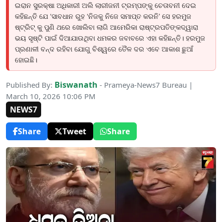
ଇରାନ ସୁରକ୍ଷା ଅଧିକାରୀ ଅଲି ଲାରୀଜନୀ ଟ୍ରମ୍ପଙ୍କୁ ଚେତାବନୀ ଦେଇ
କହିଛନ୍ତି ଯେ ‘ସାବଧାନ ରୁହ ‘ନିଜକୁ ନିଜେ ସମାପ୍ତ କରନି’ ସେ ହରମୁଜ
ଷ୍ଟ୍ରିଟ୍ କୁ ପୁଣି ଥରେ ଖୋଲିବା ଲାଗି ଆମେରିକା ରାଷ୍ଟ୍ରପତିଙ୍କଦ୍ୱାରା
ଭୟ ସୃଷ୍ଟି ପାଇଁ ଦିଆଯାଉଥିବା ଧମକର ଜବାବରେ ଏହା କହିଛନ୍ତି। ହରମୁଜ
ପ୍ରଣାଳୀ ବନ୍ଦ ରହିବା ଯୋଗୁ ବିଶ୍ୱରେ ତୈଳ ଦର ଏବେ ଆକାଶ ଛୁଆଁ
ହୋଇଛି।
Biswanath
Published By:
- Prameya-News7 Bureau |
March 10, 2026 10:06 PM
NEWS7
Share
Tweet
Share