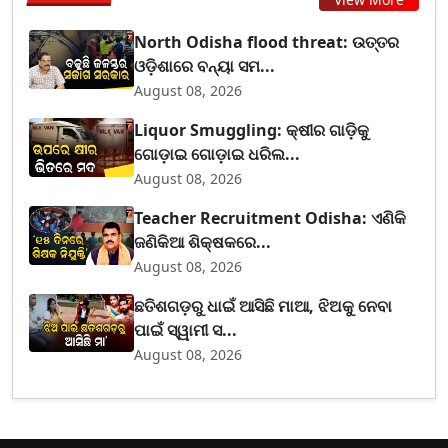
North Odisha flood threat: ଉତ୍ତର
ଓଡ଼ିଶାରେ ବନ୍ୟା ସମ...
August 08, 2026
Liquor Smuggling: କ୍ଷୀର ଗାଡ଼ିକୁ
ଗୋଡ଼ାଇ ଗୋଡ଼ାଇ ଧରିଲ...
August 08, 2026
Teacher Recruitment Odisha: ଏଣିକି
ଜଣିକିଆ ଶିକ୍ଷକରେ...
August 08, 2026
ଛତିଶଗଡ଼ରୁ ଧାଇଁ ଆସିଛି ମାଆ, ଝିଅକୁ ନେବା
ପାଇଁ ସ୍ୱାମୀ ସ...
August 08, 2026