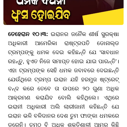
ତେହେରାନ ୧୦।୩:
ଇରାନର ଜନୈକ ଶୀର୍ଷ ସୁରକ୍ଷା
ଅଧିକାରୀ ଆମେରିକା ରାଷ୍ଟ୍ରପତି ଡୋନାଲ୍ଡ
ଟ୍ରମ୍ପଙ୍କୁ ଧମକ ଦେଇ କହିଛନ୍ତି ଯେ ‘ସାବଧାନ
ରହନ୍ତୁ, ହୁଏତ ନିଜେ ସମାପ୍ତ ହୋଇ ଯାଇ ପାରନ୍ତି’।
ଏହା ଟ୍ରମ୍ପଙ୍କ ସେହି ଧମକ ଜବାବରେ ଦେଇଛନ୍ତି
ଯେଉଁଥିରେ ଟ୍ରମ୍ପ ଇରାନ ଯହି ହରମୁଜ ଷ୍ଟ୍ରେଟ୍
ବନ୍ଦ କରେ ତେବେ ତା ଉପରେ ୨୦ ଗୁଣା ଅଧିକ
ଆକ୍ରମଣ କରାଯିବ ବୋଲି କହିଥିଲେ। ଏଥିରେ
ଇରାନୀ ଅଧିକାରୀ ଅଲି ଲାରୀଜାନୀ କହିଛନ୍ତି ଯେ
ଇରାନ ଭଳି ବଳିଦାନର ଦେଶ ତୁମ ଫାଙ୍କା ଧମକରେ
ଡରେନି। ତୁମଠୁ ବି ଅଧିକ ଶକ୍ତିଶାଳୀ ଆମର କିଛି