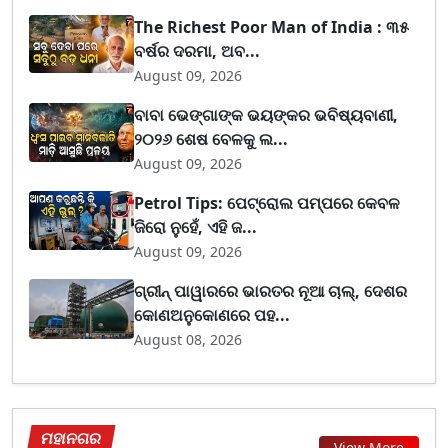
The Richest Poor Man of India : ୩୫
ବର୍ଷର ଦରମା, ଅବ...
August 09, 2026
ବାବା ଭେଙ୍ଗାଙ୍କ ଭୟଙ୍କର ଭବିଷ୍ୟବାଣୀ,
୨୦୨୬ ଶେଷ ବେଳକୁ ଲ...
August 09, 2026
Petrol Tips: ପେଟ୍ରୋଲ ପମ୍ପରେ କେବଳ
ଜିରୋ ନୁହେଁ, ଏହି ଜ...
August 09, 2026
ଗ୍ରୀନ୍ ପାୱାରରେ ଭାରତର ନୂଆ ଚାଲ୍, ଦେଶର
କୋଣଅନୁକୋଣରେ ପହ...
August 08, 2026
ମହାନଗର
View More