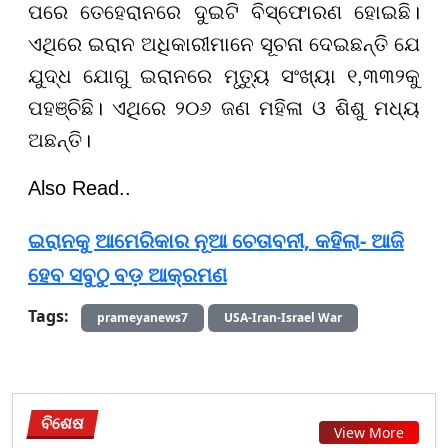
ପରେ ତେହେରାନରେ ଦୁଇଟି ବିସ୍ଫୋରଣ ହୋଇଛି।
ଏଥିରେ ଇରାନ ଅଧିକାରୀମାନେ ସୂଚନା ଦେଇଛନ୍ତି ଯେ
ଯୁଦ୍ଧ ଯୋଗୁ ଇରାନରେ ମୃତ୍ୟୁ ସଂଖ୍ୟା ୧,୩୩୨କୁ
ପହଞ୍ଚିଛି। ଏଥିରେ ୨୦୬ ଜଣ ମହିଳା ଓ ଶିଶୁ ମଧ୍ୟ
ଅଛନ୍ତି।
Also Read..
ଇରାନକୁ ଆମେରିକାର ନୂଆ ଚେତାବନୀ, କହିଲା- ଆଜି
ହେବ ସବୁଠୁ ବଡ଼ ଆକ୍ରମଣ
Tags:
prameyanews7
USA-Iran-Israel War
ବିଶେଷ
View More