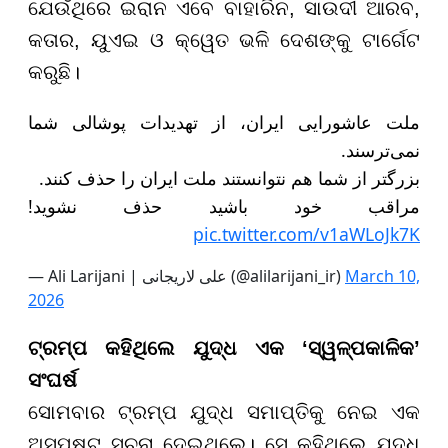
ଯେଉଁଥିରେ ଇରାନ ଏବେ ବାହାରିନ, ସାଉଦୀ ଆରବ,
କତାର, ୟୁଏଇ ଓ କ୍ୱେତ ଭଳି ଦେଶଙ୍କୁ ଟାର୍ଗେଟ
କରୁଛି।
ملت عاشورایی ایران، از تهدیدات پوشالی شما
نمی‌ترسند.
بزرگتر از شما هم نتوانستند ملت ایران را حذف کنند.
مراقب خود باشید حذف نشوید!
pic.twitter.com/v1aWLoJk7K
— Ali Larijani | علی لاریجانی (@alilarijani_ir)
March 10,
2026
ଟ୍ରମ୍ପ କହିଥିଲେ ଯୁଦ୍ଧ ଏକ ‘ସ୍ୱଳ୍ପକାଳିକ’
ସଂଘର୍ଷ
ସୋମବାର ଟ୍ରମ୍ପ ଯୁଦ୍ଧ ସମାପ୍ତିକୁ ନେଇ ଏକ
ଅସ୍ପଷ୍ଟ ସୂଚନା ଦେଇଥିଲେ। ସେ କହିଥିଲେ ଯୁଦ୍ଧ