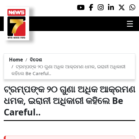
☰
Home
ବିଦେଶ
ଟ୍ରମ୍ପଙ୍କ ୨୦ ଗୁଣା ଅଧିକ ଆକ୍ରମଣ ଧମକ, ଇରାନୀ ଅଧିକାରୀ
କହିଲେ Be Careful..
ଟ୍ରମ୍ପଙ୍କ ୨୦ ଗୁଣା ଅଧିକ ଆକ୍ରମଣ
ଧମକ, ଇରାନୀ ଅଧିକାରୀ କହିଲେ Be
Careful..