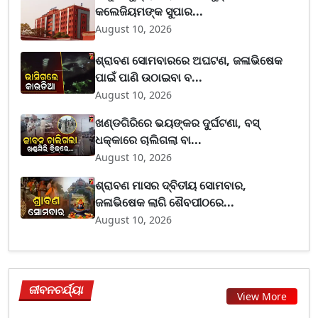
କଲେଜିୟମଙ୍କ ସୁପାର...
August 10, 2026
ଶ୍ରାବଣ ସୋମବାରରେ ଅଘଟଣ, ଜଳାଭିଷେକ
ପାଇଁ ପାଣି ଉଠାଇବା ବ...
August 10, 2026
ଖଣ୍ଡଗିରିରେ ଭୟଙ୍କର ଦୁର୍ଘଟଣା, ବସ୍
ଧକ୍କାରେ ଚାଲିଗଲା ବା...
August 10, 2026
ଶ୍ରାବଣ ମାସର ଦ୍ବିତୀୟ ସୋମବାର,
ଜଳାଭିଷେକ ଲାଗି ଶୈବପୀଠରେ...
August 10, 2026
ଜୀବନଚର୍ଯ୍ୟା
View More