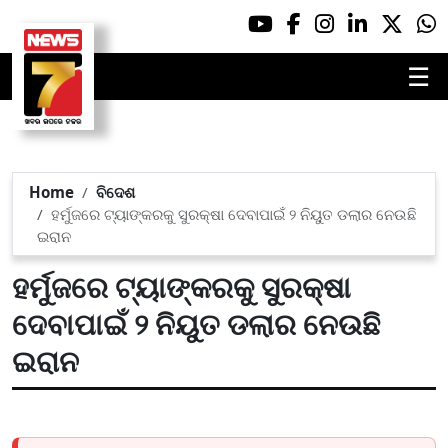
☰
Home
ବିଦେଶ
ହର୍ମୁଜରେ ଟ୍ୟାଙ୍କରକୁ ସୁରକ୍ଷା ଦେବାପାଇଁ ୨ ନିୟୁତ ଡଲାର ନେଉଛି
ଇରାନ
ହର୍ମୁଜରେ ଟ୍ୟାଙ୍କରକୁ ସୁରକ୍ଷା
ଦେବାପାଇଁ ୨ ନିୟୁତ ଡଲାର ନେଉଛି
ଇରାନ