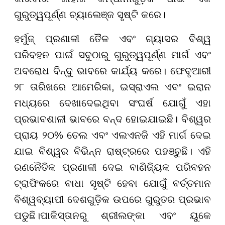
ଗୁରୁତ୍ୱପୂର୍ଣ୍ଣ ଚ୍ୟାଲେଞ୍ଜ ସୃଷ୍ଟି କରେ।
ହର୍ମୁଜ୍ ପ୍ରଣାଳୀ ତୈଳ ଏବଂ ଗ୍ୟାସର ବିଶ୍ୱ
ପରିବହନ ପାଇଁ ସବୁଠାରୁ ଗୁରୁତ୍ୱପୂର୍ଣ୍ଣ ମାର୍ଗ ଏବଂ
ଅବରୋଧ ବିନ୍ଦୁ ଭାବରେ କାର୍ଯ୍ୟ କରେ। ଫେବୃଆରୀ
୨୮ ତାରିଖରେ ଆମେରିକା, ଇସ୍ରାଏଲ ଏବଂ ଇରାନ
ମଧ୍ୟରେ ଦେଖାଦେଇଥିବା ସଂଘର୍ଷ ଯୋଗୁଁ ଏହା
ପ୍ରଭାବଶାଳୀ ଭାବରେ ବନ୍ଦ ହୋଇଯାଇଛି। ବିଶ୍ୱର
ପ୍ରାୟ ୨୦% ତେଲ ଏବଂ ଏଲଏନଜି ଏହି ମାର୍ଗ ଦେଇ
ଯାଇ ବିଶ୍ୱର ବିଭିନ୍ନ ରାଷ୍ଟ୍ରରେ ପହଞ୍ଚୁଛି। ଏହି
ରଣନୈତିକ ପ୍ରଣାଳୀ ଦେଇ ବାଣିଜ୍ୟିକ ପରିବହନ
ଟ୍ରାଫିକରେ ବାଧା ସୃଷ୍ଟି ହେବା ଯୋଗୁଁ ବର୍ତ୍ତମାନ
ବିଶ୍ୱବ୍ୟାପୀ ଦେଶଗୁଡ଼ିକ ଉପରେ ଗୁରୁତର ପ୍ରଭାବ
ପଡୁଛି।ପାକିସ୍ତାନରୁ ଶ୍ରୀଲଙ୍କା ଏବଂ ୟୁକେ