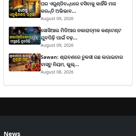
ଘର ଏରୁଣ୍ଡିବନ୍ଧରେ ବସିବାକୁ କାହିଁକି ମନା
କରନ୍ତି ଅଭିଭାବ...
August 09, 2026
ସୋସିଆଲ ମିଡିଆର ନକାରାତ୍ମକ କଣ୍ଟେଣ୍ଟ
ଯୁବପିଢ଼ି ପାଇଁ ବଢ଼...
August 09, 2026
Sawan: ଶ୍ରାବଣରେ ତୁଳସୀ ଗଛ ଲଗାଇବାର
ବାସ୍ତୁ ନିୟମ, ଭୁଲ୍...
August 08, 2026
News