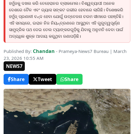
ହର୍ମୁଜକୁ ଦଖଲ କରି ତେହେରାନର ବ୍ଲାକମେଲ। ବିଶ୍ୱବ୍ୟାପୀ ଅନେକ
ଦେଶରେ ତୈଳ ଏବଂ ଗ୍ୟାସ ସଙ୍କଟ ଗଭୀର ହେବାରେ ଲାଗିଛି। ବିଶେଷକରି
ହର୍ମୁଜ୍ ପ୍ରଣାଳୀ ବନ୍ଦ ହେବା ଯୋଗୁଁ ଉତ୍ତେଜନା ଚରମ ସୀମାରେ ପହଞ୍ଚିଛି।
ଏହି ସମୟରେ, ଇରାନ ନିଜ ନିୟନ୍ତ୍ରଣରେ ଆସୁଥିବା ଏହି ଗୁରୁତ୍ୱପୂର୍ଣ୍ଣ
ସାମୁଦ୍ରିକ ପଥ ଦେଇ ତେଲ ଟ୍ୟାଙ୍କରଗୁଡ଼ିକୁ ଯିବାକୁ ଅନୁମତି ଦେବା ପାଇଁ
ଅତ୍ୟଧିକ ଶୁଳ୍କ ଆଦାୟ କରୁଥିବା ଜଣାପଡ଼ିଛି।
Chandan
Published By:
- Prameya-News7 Bureau | March
23, 2026 10:55 AM
NEWS7
Share
Tweet
Share