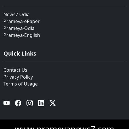
News7 Odia
Prameya-ePaper
Prameya-Odia
Prameya-English
Quick Links
Contact Us
Privacy Policy
Terms of Usage
YouTube
Facebook
Instagram
Linkedin
Twitter
www.prameyanews7.com