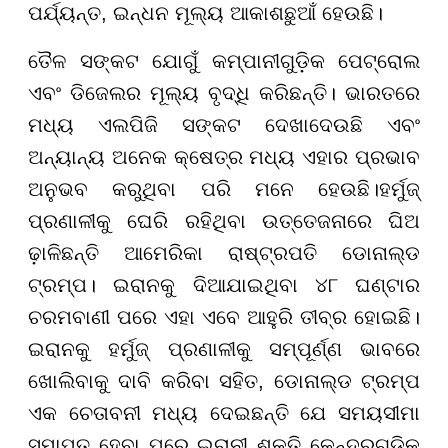
ପର୍ଯ୍ୟନ୍ତ, ଇନ୍ଧନ ମୂଲ୍ୟ ଆକାଶଛୁଆଁ ହେଉଛି।
ତୈଳ ସଙ୍କଟ ଯୋଗୁଁ କମ୍ପାନୀଗୁଡ଼ିକ ପେଟ୍ରୋଲ
ଏବଂ ଡିଜେଲର ମୂଲ୍ୟ ବୃଦ୍ଧି କରିଛନ୍ତି। ଭାରତରେ
ମଧ୍ୟ ଏଲପିଜି ସଙ୍କଟ ଦେଖାଦେଉଛି ଏବଂ
ଅନ୍ୟାନ୍ୟ ଅନେକ କ୍ଷେତ୍ର ମଧ୍ୟ ଏହାର ପ୍ରଭାବ
ଅନୁଭବ କରୁଥିବା ପରି ମନେ ହେଉଛି।ହର୍ମୁଜ୍
ପ୍ରଣାଳୀକୁ ଘେରି ରହିଥିବା ଉତ୍ତେଜନାରେ ଘିଅ
ଢ଼ାଳିଛନ୍ତି ଆମେରିକା ରାଷ୍ଟ୍ରପତି ଡୋନାଲ୍ଡ
ଟ୍ରମ୍ପ। ଇରାନକୁ ଦିଆଯାଇଥିବା ୪୮ ଘଣ୍ଟାର
ଚରମବାଣୀ ପରେ ଏହା ଏବେ ଆହୁରି ତୀବ୍ର ହୋଇଛି।
ଇରାନକୁ ହର୍ମୁଜ୍ ପ୍ରଣାଳୀକୁ ସମ୍ପୂର୍ଣ୍ଣ ଭାବରେ
ଖୋଲିବାକୁ ଦାବି କରିବା ସହିତ, ଡୋନାଲ୍ଡ ଟ୍ରମ୍ପ
ଏକ ଚେତାବନୀ ମଧ୍ୟ ଦେଇଛନ୍ତି ଯେ ସମୟସୀମା
ସମାପ୍ତ ହେବା ପରେ ଇରାନୀ ଶକ୍ତି କେନ୍ଦ୍ରଗୁଡ଼ିକୁ