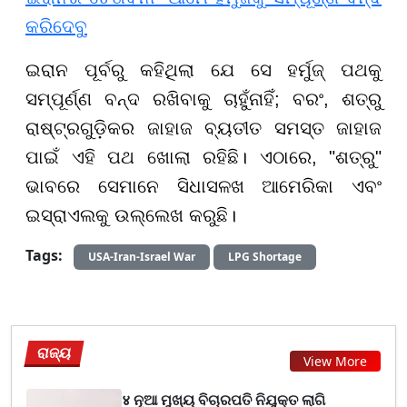
କରିଦେବୁ
ଇରାନ ପୂର୍ବରୁ କହିଥିଲା ଯେ ସେ ହର୍ମୁଜ୍ ପଥକୁ
ସମ୍ପୂର୍ଣ୍ଣ ବନ୍ଦ ରଖିବାକୁ ଚାହୁଁନାହିଁ; ବରଂ, ଶତ୍ରୁ
ରାଷ୍ଟ୍ରଗୁଡ଼ିକର ଜାହାଜ ବ୍ୟତୀତ ସମସ୍ତ ଜାହାଜ
ପାଇଁ ଏହି ପଥ ଖୋଲା ରହିଛି। ଏଠାରେ, "ଶତ୍ରୁ"
ଭାବରେ ସେମାନେ ସିଧାସଳଖ ଆମେରିକା ଏବଂ
ଇସ୍ରାଏଲକୁ ଉଲ୍ଲେଖ କରୁଛି।
Tags:
USA-Iran-Israel War
LPG Shortage
ରାଜ୍ୟ
View More
४ ନୂଆ ମୁଖ୍ୟ ବିଚାରପତି ନିଯୁକ୍ତ ଲାଗି