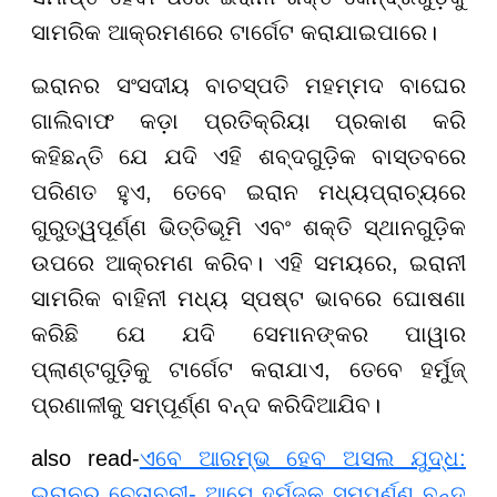
ସାମରିକ ଆକ୍ରମଣରେ ଟାର୍ଗେଟ କରାଯାଇପାରେ।
ଇରାନର ସଂସଦୀୟ ବାଚସ୍ପତି ମହମ୍ମଦ ବାଘେର
ଗାଲିବାଫ କଡ଼ା ପ୍ରତିକ୍ରିୟା ପ୍ରକାଶ କରି
କହିଛନ୍ତି ଯେ ଯଦି ଏହି ଶବ୍ଦଗୁଡ଼ିକ ବାସ୍ତବରେ
ପରିଣତ ହୁଏ, ତେବେ ଇରାନ ମଧ୍ୟପ୍ରାଚ୍ୟରେ
ଗୁରୁତ୍ୱପୂର୍ଣ୍ଣ ଭିତ୍ତିଭୂମି ଏବଂ ଶକ୍ତି ସ୍ଥାନଗୁଡ଼ିକ
ଉପରେ ଆକ୍ରମଣ କରିବ। ଏହି ସମୟରେ, ଇରାନୀ
ସାମରିକ ବାହିନୀ ମଧ୍ୟ ସ୍ପଷ୍ଟ ଭାବରେ ଘୋଷଣା
କରିଛି ଯେ ଯଦି ସେମାନଙ୍କର ପାୱାର
ପ୍ଲାଣ୍ଟଗୁଡ଼ିକୁ ଟାର୍ଗେଟ କରାଯାଏ, ତେବେ ହର୍ମୁଜ୍
ପ୍ରଣାଳୀକୁ ସମ୍ପୂର୍ଣ୍ଣ ବନ୍ଦ କରିଦିଆଯିବ।
also read-
ଏବେ ଆରମ୍ଭ ହେବ ଅସଲ ଯୁଦ୍ଧ:
ଇରାନର ଚେତାବନୀ- ଆମେ ହର୍ମୁଜକୁ ସମ୍ପୂର୍ଣ୍ଣ ବନ୍ଦ