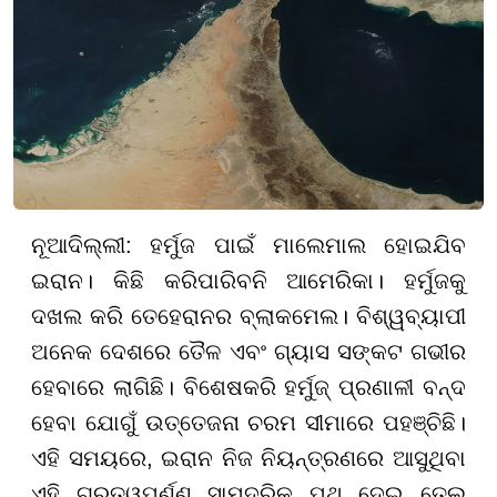
ନୂଆଦିଲ୍ଲୀ: ହର୍ମୁଜ ପାଇଁ ମାଲେମାଲ ହୋଇଯିବ
ଇରାନ। କିଛି କରିପାରିବନି ଆମେରିକା। ହର୍ମୁଜକୁ
ଦଖଲ କରି ତେହେରାନର ବ୍ଲାକମେଲ। ବିଶ୍ୱବ୍ୟାପୀ
ଅନେକ ଦେଶରେ ତୈଳ ଏବଂ ଗ୍ୟାସ ସଙ୍କଟ ଗଭୀର
ହେବାରେ ଲାଗିଛି। ବିଶେଷକରି ହର୍ମୁଜ୍ ପ୍ରଣାଳୀ ବନ୍ଦ
ହେବା ଯୋଗୁଁ ଉତ୍ତେଜନା ଚରମ ସୀମାରେ ପହଞ୍ଚିଛି।
ଏହି ସମୟରେ, ଇରାନ ନିଜ ନିୟନ୍ତ୍ରଣରେ ଆସୁଥିବା
ଏହି ଗୁରୁତ୍ୱପୂର୍ଣ୍ଣ ସାମୁଦ୍ରିକ ପଥ ଦେଇ ତେଲ