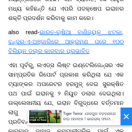
ମଧ୍ୟ କହିଛନ୍ତି ଯେ ଏପରି ପଦକ୍ଷେପ ଇରାନର
ଶକ୍ତି ପ୍ରଦର୍ଶନ କରିବାକୁ କାମ କରେ।
also read-
ଭାରତ-ଋଷିଆ ବାଣିଜ୍ୟକୁ ଝଟକା,
ବନ୍ଦର-ଏ-ଅଞ୍ଜାଲିରେ ଆକ୍ରମଣ ପରେ ୧୦୦
ବିଲିୟନ ଡଲାର କାରବାର ପ୍ରଭାବିତ
ଏହା ପୂର୍ବରୁ, ଲଏଡ୍ସ ଲିଷ୍ଟ ଇଣ୍ଟେଲିଜେନ୍ସର ଏକ
ସାମ୍ପ୍ରତିକ ରିପୋର୍ଟ ପ୍ରକାଶ କରିଥିଲା ଯେ ଏକ
ଟ୍ୟାଙ୍କର ଅପରେଟର ହରମୁଜ୍ ଦେଇ ସୁରକ୍ଷିତ
ପଥ ପାଇଁ ଇରାନକୁ ୨ ନିୟୁତ ଡଲାର ଦେଇଥିଲା।
ଉଲ୍ଲେଖନୀୟ ଯେ, ଇରାନ ବିରୁଦ୍ଧରେ ବର୍ତ୍ତମାନ
ଲାଗୁ ହୋଇଥିବା ଅନେକ ଆନ୍ତର୍ଜାତୀୟ
×
Tiger Terror: ଯାଜପୁର ବଡ଼ଚଣାରେ
ବାଘ ଆତଙ୍କ ! ଭାଇରାଲ୍ ଫଟୋର
ପ୍ରତିବନ୍ଧକକୁ ଦୃଷ୍ଟିରେ ରଖି ଏପରି ଯେକୌଣସି
ସତ୍ୟତା ଯାଞ୍ଚ କରୁଛି ବନ ବିଭାଗ
କାରବାର ଜାହାଜ କମ୍ପାନୀଗୁଡ଼ିକ ପାଇଁ ଏକ