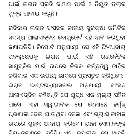
ପାଇଁ ଇରାନ ପ୍ରତି ଜାହାଜ ପାଇଁ ୨ ନିୟୁତ ଡଲାର
ଶୁଳ୍କ ଆଦାୟ କରୁଛି।
ରବିବାର ଇରାନ ସଂସଦର ଜାତୀୟ ସୁରକ୍ଷା କମିଟିର
ସଦସ୍ୟ ଆଲାଏଦ୍ଦିନ ବୋରୁଜେର୍ଦି ଏହି ଦାବି କରିଥିବା
ଜଣାପଡ଼ିଛି। ରିପୋର୍ଟ ଅନୁଯାୟୀ, ସେ ଏହି ଫି-ଆଦାୟ
ପଦକ୍ଷେପକୁ ଇରାନ ପାଇଁ ଏହି ରଣନୈତିକ
ସାମୁଦ୍ରିକ ମାର୍ଗ ଉପରେ ନିଜର କର୍ତ୍ତୃତ୍ୱ ଜାହିର
କରିବାର ଏକ ଉପାୟ ଭାବରେ ପ୍ରସ୍ତୁତ କରିଥିଲେ।
ଇରାନ ଇଣ୍ଟରନ୍ୟାସନାଲ ଅନୁଯାୟୀ, ସାଂସଦ
ଆଲାଏଦ୍ଦିନ କହିଛନ୍ତି ଯେ ଯୁଦ୍ଧ ଏକ ମୂଲ୍ୟ ସହିତ
ଆସେ। ଏହା ସ୍ୱାଭାବିକ ଯେ ସେମାନେ ହର୍ମୁଜ୍
ପ୍ରଣାଳୀ ଦେଇ ଯାଉଥିବା ତେଲ ଏବଂ ଗ୍ୟାସ ଜାହାଜ
ଉପରେ ଶୁଳ୍କ ଆଦାୟ କରିବେ। ଯାହା ସେମାନଙ୍କ
ନିୟନ୍ତ୍ରଣରେ ରହିଛି। ଏହା ବ୍ୟତୀତ, ସେ ଆହୁରି