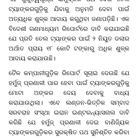
ଟ୍ୟାଙ୍କରଗୁଡ଼ିକୁ ଯିବାକୁ ଅନୁମତି ଦେବା ପାଇଁ
ଅତ୍ୟଧିକ ଶୁଳ୍କ ଆଦାୟ କରୁଥିବା ଜଣାପଡ଼ିଛି। ଏକ
ବିଦେଶୀ ଗଣମାଧ୍ୟମ ରିପୋର୍ଟରେ ଦାବି କରାଯାଇଛି
ଯେ ପ୍ରତି ତେଲ ଟ୍ୟାଙ୍କର ପାଇଁ ୨ ନିୟୁତ ଡଲାର
ଅର୍ଥାତ ପ୍ରାୟ ୧୮ କୋଟି ଟଙ୍କାରୁ ଅଧିକ ଶୁଳ୍କ
ଆଦାୟ କରାଯାଉଛି।
ତୈଳ କମ୍ପାନୀଗୁଡ଼ିକ ରିପୋର୍ଟ ସୂଚାଇ ଦେଉଛି ଯେ
ହର୍ମୁଜ୍ ପ୍ରଣାଳୀ ପାର ହେବା ପାଇଁ ଟ୍ୟାଙ୍କରଗୁଡ଼ିକୁ
ମୋଟା ଅଙ୍କର ଦେୟ ଦେବାକୁ ବାଧ୍ୟ
କରାଯାଉଥିଲା। ଏବେ ଲଣ୍ଡନ-ଭିତ୍ତିକ ସମ୍ବାଦ
ସରବରାହ ସଂସ୍ଥା ଇରାନ ଇଣ୍ଟରନ୍ୟାସନାଲ ଦାବି
କରିଛି ଯେ ହର୍ମୁଜ୍ ପ୍ରଣାଳୀ ଦେଇ ବାଣିଜ୍ୟିକ
ଟ୍ୟାଙ୍କରଗୁଡ଼ିକର ସୁରକ୍ଷିତ ପଥ ସୁନିଶ୍ଚିତ କରିବା