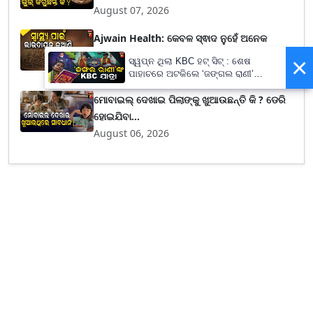
August 07, 2026
Ajwain Health: କେବଳ ସ୍ଵାଦ ନୁହେଁ ଅନେକ
ସମସ୍ୟାରୁ ମୁକ୍...
×
ସ୍ୱପ୍ନ ଥିଲା KBC ହଟ୍ ସିଟ୍ : ଶେଷ
August 07, 2026
ପାହାଚରେ ଅଟକିଲେ ‘ଜଙ୍ଗଲ ରାଣୀ’
ଜୟନ୍ତି ବୁରୁଦା
ମୋବାଇଲ୍ ଦେଖାଇ ପିଲାଙ୍କୁ ଖୁଆଉଛନ୍ତି କି ? ଡେରି
ହୋଇଯିବା...
August 06, 2026