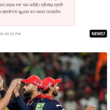
େଟ୍ ହରାଇ ୧୫୮ ରନ କରିଛି। ଦ୍ଵିତୀୟ ଟ୍ରଫି
ି। ଓ୍ଵାଶିଂଟନ ସୁନ୍ଦର ୫୦ ରନର ଅପରାଜିତ
NEWS7
26 09:32 PM