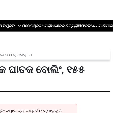
ଓ ନିଯୁକ୍ତି
ମନୋରଞ୍ଜନ
ଅପରାଧ
ଖେଳ
ବାଣିଜ୍ୟ
ରାଶିଫଳ
ବିଶେଷ
ପାଣିପାଗ
 ରନରେ ଆଣ୍ଠେଇଲା GT
 ଘାତକ ବୋଲିଂ, ୧୫୫
ଡିଂ ରୟାଲ ଚ୍ୟାଲେଞ୍ଜର୍ସ ବେଙ୍ଗାଲୁରୁ ଓ