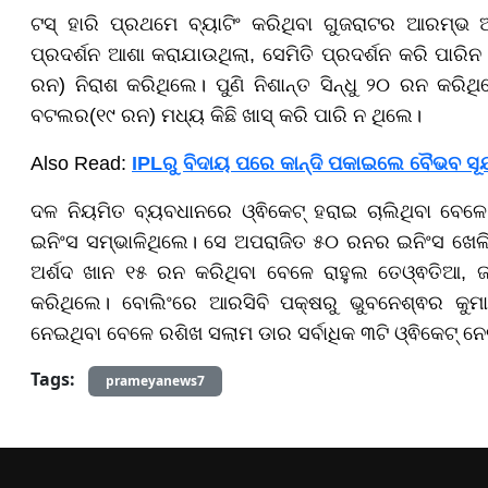
ଟସ୍ ହାରି ପ୍ରଥମେ ବ୍ୟାଟିଂ କରିଥିବା ଗୁଜରାଟର ଆରମ୍ଭ 
ପ୍ରଦର୍ଶନ ଆଶା କରାଯାଉଥିଲା, ସେମିତି ପ୍ରଦର୍ଶନ କରି ପାରି
ରନ) ନିରାଶ କରିଥିଲେ। ପୁଣି ନିଶାନ୍ତ ସିନ୍ଧୁ ୨୦ ରନ କରିଥ
ବଟଲର(୧୯ ରନ) ମଧ୍ୟ କିଛି ଖାସ୍ କରି ପାରି ନ ଥିଲେ।
Also Read:
IPLରୁ ବିଦାୟ ପରେ କାନ୍ଦି ପକାଇଲେ ବୈଭବ ସୂର୍ଯ
ଦଳ ନିୟମିତ ବ୍ୟବଧାନରେ ଓ୍ଵିକେଟ୍ ହରାଇ ଚାଲିଥିବା ବେଳେ 
ଇନିଂସ ସମ୍ଭାଳିଥିଲେ। ସେ ଅପରାଜିତ ୫୦ ରନର ଇନିଂସ ଖେଳିବ
ଅର୍ଶଦ ଖାନ ୧୫ ରନ କରିଥିବା ବେଳେ ରାହୁଲ ତେଓ୍ଵତିଆ,
କରିଥିଲେ। ବୋଲିଂରେ ଆରସିବି ପକ୍ଷରୁ ଭୁବନେଶ୍ଵର କୁମ
ନେଇଥିବା ବେଳେ ରଶିଖ ସଲାମ ଡାର ସର୍ବାଧିକ ୩ଟି ଓ୍ଵିକେଟ୍ ନେ
Tags:
prameyanews7