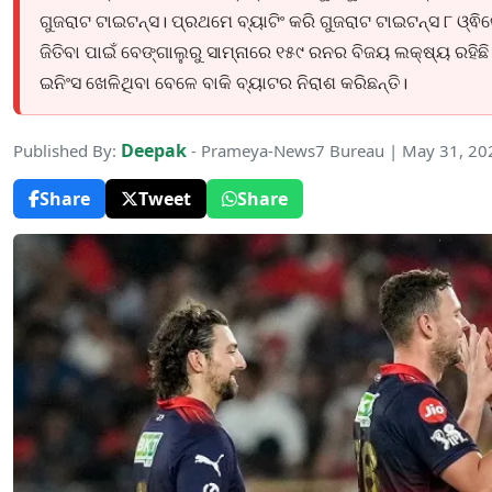
ଗୁଜରାଟ ଟାଇଟନ୍ସ। ପ୍ରଥମେ ବ୍ୟାଟିଂ କରି ଗୁଜରାଟ ଟାଇଟନ୍ସ ୮ ଓ୍ଵିକ
ଜିତିବା ପାଇଁ ବେଙ୍ଗାଲୁରୁ ସାମ୍ନାରେ ୧୫୯ ରନର ବିଜୟ ଲକ୍ଷ୍ୟ ରହିଛ
ଇନିଂସ ଖେଳିଥିବା ବେଳେ ବାକି ବ୍ୟାଟର ନିରାଶ କରିଛନ୍ତି।
Deepak
Published By:
- Prameya-News7 Bureau | May 31, 20
Share
Tweet
Share