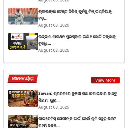
ଶ୍ରୀଲଙ୍କା ଟେଷ୍ଟ ସିରିଜ୍‌ ପୂର୍ବରୁ ଟିମ୍‌ ଇଣ୍ଡିଆକୁ
ବଡ଼...
August 08, 2026
ଲଦ୍ଦାଖ ମାରାଥନ ପୁରସ୍କାର ରାଶି ୧ କୋଟି ଟଙ୍କାକୁ
ବୃଦ୍ଧି,...
August 08, 2026
ଜୀବନଚର୍ଯ୍ୟା
View More
Sawan: ଶ୍ରାବଣରେ ତୁଳସୀ ଗଛ ଲଗାଇବାର ବାସ୍ତୁ
ନିୟମ, ଭୁଲ୍...
August 08, 2026
ଡାଇବେଟିସ୍ ରୋଗୀଙ୍କ ପାଇଁ କେଉଁ ରୁଟି ସବୁଠୁ ଭଲ?
ଗହମ ବଦଳ...