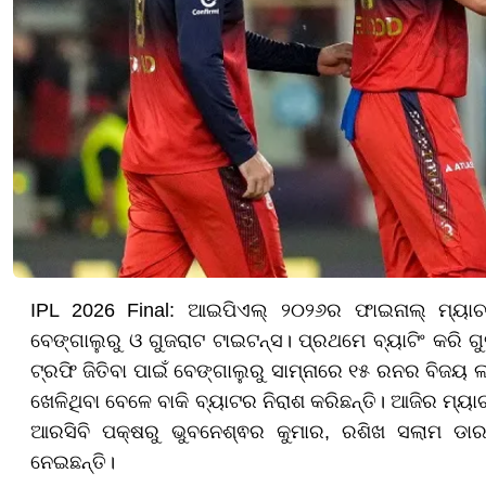
IPL 2026 Final: ଆଇପିଏଲ୍ ୨୦୨୬ର ଫାଇନାଲ୍ ମ୍ୟାଚରେ ମ
ବେଙ୍ଗାଲୁରୁ ଓ ଗୁଜରାଟ ଟାଇଟନ୍ସ। ପ୍ରଥମେ ବ୍ୟାଟିଂ କରି ଗୁ
ଟ୍ରଫି ଜିତିବା ପାଇଁ ବେଙ୍ଗାଲୁରୁ ସାମ୍ନାରେ ୧୫ ରନର ବିଜୟ 
ଖେଳିଥିବା ବେଳେ ବାକି ବ୍ୟାଟର ନିରାଶ କରିଛନ୍ତି। ଆଜିର ମ୍ୟାଚ
ଆରସିବି ପକ୍ଷରୁ ଭୁବନେଶ୍ଵର କୁମାର, ରଶିଖ ସଲାମ ଡାର
ନେଇଛନ୍ତି।