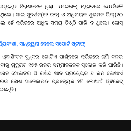
ଅତ୍ୟନ୍ତ ନିରାଶଜନକ ଥିଲା। ଫାଇନାଲ୍ ମ୍ୟାଚରେ ଯେଉଁଭଳି
ନ ଥିଲେ। ସାଇ ସୁଦର୍ଶନ(୧୨ ରନ) ଓ ଅଧିନାୟକ ଶୁଭମନ ଗିଲ୍(୧୦
ିଲେ ହେଁ କ୍ରିଜରେ ଅଧିକ ସମୟ ତିଷ୍ଠି ପାରି ନ ଥିଲେ। ଜୋସ୍
୍ୟବଂଶୀ, ସାନ୍ତ୍ୱନା ଦେଲେ ସପୋର୍ଟ ଷ୍ଟାଫ୍
ଓ୍ଵାଶିଂଟନ ସୁନ୍ଦର ଗୋଟିଏ ପାର୍ଶ୍ଵରେ କ୍ରିଜରେ ଜମି ଦଳର
ାରୁ ଗୁଜୁରାଟ ୧୫୫ ରନର ସମ୍ମାନଜନକ ସ୍କୋର କରି ପାରିଛି।
 ଜାସନ ହୋଲଡର ଓ ରଶିଦ ଖାନ ପ୍ରତ୍ୟେକ ୭ ରନ ଲେଖାଏଁ
ାରଓ ଜୋଶ ହାଜେଲଉଡ ପ୍ରତ୍ୟେକ ୨ଟି ଲେଖାଏଁ ଓ୍ଵିକେଟ୍
ଇଛନ୍ତି।