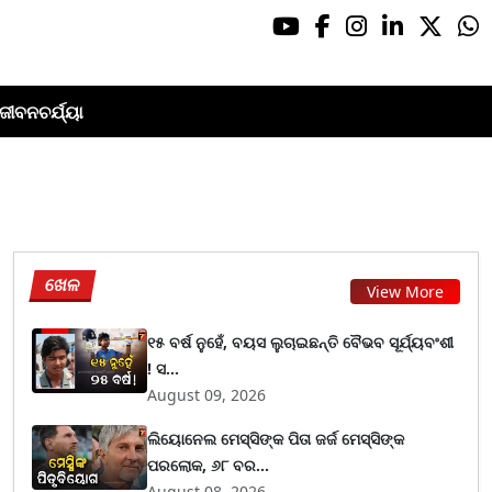
ଜୀବନଚର୍ଯ୍ୟା
ଖେଳ
View More
୧୫ ବର୍ଷ ନୁହେଁ, ବୟସ ଲୁଚାଇଛନ୍ତି ବୈଭବ ସୂର୍ଯ୍ୟବଂଶୀ
! ସ...
August 09, 2026
ଲିୟୋନେଲ ମେସ୍ସିଙ୍କ ପିତା ଜର୍ଜ ମେସ୍ସିଙ୍କ
ପରଲୋକ, ୬୮ ବର...
August 08, 2026