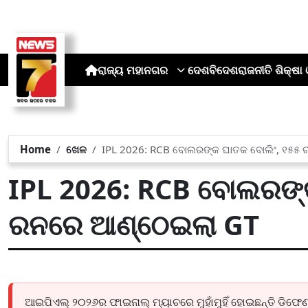
ରାଜ୍ୟ
ମହାନଗର
ଦେଶ
ବିଦେଶ
ରାଜନୀତି
ଶିକ୍ଷା 
Home
ଖେଳ
IPL 2026: RCB ବୋଲରଙ୍କ ଘାତକ ବୋଲିଂ, ୧୫୫
IPL 2026: RCB ବୋଲରଙ୍କ
ରନରେ ଆଣ୍ଠେଇଲା GT
ଆଇପିଏଲ୍ ୨୦୨୬ର ଫାଇନାଲ୍ ମ୍ୟାଚରେ ମୁହାଁମୁହିଁ ହୋଇଛନ୍ତି ଡିଫେଣ୍