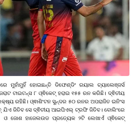
ୁହାଁମୁହିଁ ହୋଇଛନ୍ତି ଡିଫେଣ୍ଡିଂ ରୟାଲ ଚ୍ୟାଲେଞ୍ଜର୍ସ
ଜରାଟ ଟାଇଟନ୍ସ ୮ ଓ୍ଵିକେଟ୍ ହରାଇ ୧୫୫ ରନ କରିଛି। ଦ୍ଵିତୀୟ
ଲକ୍ଷ୍ୟ ରହିଛି। ଓ୍ଵାଶିଂଟନ ସୁନ୍ଦର ୫୦ ରନର ଅପରାଜିତ ଇନିଂସ
୍ ଯିଏ ଜିତିବ ସେ ଦ୍ଵିତୀୟ ଆଇପିଏଲ୍ ଟ୍ରଫି ଜିତିବ। ବୋଲିଂରେ
 ଓ ଜୋଶ ହାଜେଲଉଡ ପ୍ରତ୍ୟେକ ୨ଟି ଲେଖାଏଁ ଓ୍ଵିକେଟ୍