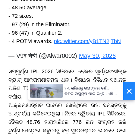
- 48.50 average.
- 72 sixes.
- 97 (29) in the Eliminator.
- 96 (47) in Qualifier 2.
- 4 POTM awards.
pic.twitter.com/yB1TN2jTbN
— V9द चेची (@Alwar0002)
May 30, 2026
ସମ୍ପୂର୍ଣ୍ଣ IPL 2026 ସିଜିନରେ, ବୈଭବ ସୂର୍ଯ୍ୟବଂଶୀଙ୍କ
ବ୍ୟାଟ୍ ଆକ୍ରାମଣାତ୍ମକ ଥିଲା। ବିଶ୍ୱର ବିଭିନ୍ନ ସ୍ଥାନରୁ
×
ଅଭିଜ୍ଞ T20 ତାରକାଙ୍କ ସହିତ ଟୁର୍ଣ୍ଣାମେଣ୍ଟରେ ଏହି ୧୫
୧୩ ତାରିଖରୁ ଭୟଙ୍କର ବର୍ଷା,
ଡବଲ ଲଘୁଚାପ ପାଇଁ ଚିନ୍ତା : ଏହି
ବର୍ଷୀୟ ବ୍ୟାଟସମ୍ୟାନ ଯେଉଁ ଆତ୍ମବିଶ୍ୱାସ ଏବଂ
ସବୁ ଜିଲ୍ଲାବାସୀ ରୁହନ୍ତୁ ସାବଧାନ !
ଆକ୍ରମଣାତ୍ମକ ଭାବରେ ଖେଳିଥିଲେ ତାହା ସମସ୍ତଙ୍କୁ
ଆଶ୍ଚର୍ଯ୍ୟ କରିଦେଇଥିଲା। ନିଜର ଦ୍ୱିତୀୟ IPL ସିଜିନରେ,
ବୈଭବ 48.76 ହାରାହାରିରେ 776 ରନ ସଂଗ୍ରହ କରି
ଟୁର୍ଣ୍ଣାମେଣ୍ଟର ସବୁଠାରୁ ବଡ଼ ସୁପରଷ୍ଟାର ଭାବରେ ଉଭା