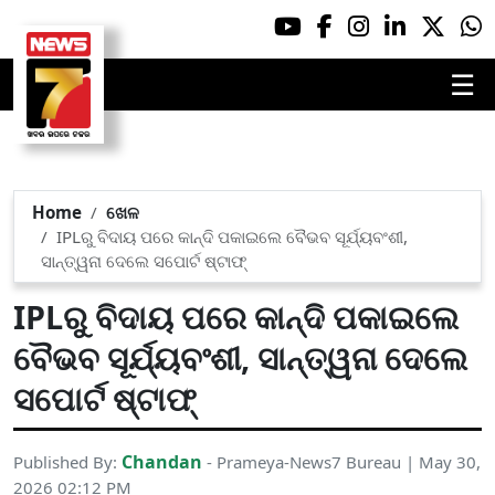
☰
Home
ଖେଳ
IPLରୁ ବିଦାୟ ପରେ କାନ୍ଦି ପକାଇଲେ ବୈଭବ ସୂର୍ଯ୍ୟବଂଶୀ,
ସାନ୍ତ୍ୱନା ଦେଲେ ସପୋର୍ଟ ଷ୍ଟାଫ୍‌
IPLରୁ ବିଦାୟ ପରେ କାନ୍ଦି ପକାଇଲେ
ବୈଭବ ସୂର୍ଯ୍ୟବଂଶୀ, ସାନ୍ତ୍ୱନା ଦେଲେ
ସପୋର୍ଟ ଷ୍ଟାଫ୍‌
Chandan
Published By:
- Prameya-News7 Bureau | May 30,
2026 02:12 PM