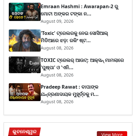
Emraan Hashmi : Awarapan-2 ରୁ
ମୋଟା ଅଙ୍କର ଟଙ୍କା ନ...
August 09, 2026
'Toxic' ଟ୍ରେଲରକୁ ନେଇ ସୋସିଆଲ୍
ମିଡିଆରେ ଝଡ଼: ରକିଂ ଷ୍ଟ...
August 08, 2026
TOXIC ଟ୍ରେଲର୍ ଆଉଟ୍: ଆକ୍ସନ୍ ମାମଲାରେ
'ପୁଷ୍ପା' ଓ 'ଏନି...
August 08, 2026
Pradeep Rawat : ବାପାଙ୍କ
ଯନ୍ତ୍ରଣାଦାୟକ ମୁହୂର୍ତ୍ତକୁ ମ...
August 08, 2026
ଭୁବନେଶ୍ୱର
View More