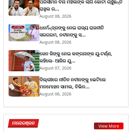
ପରିସୀମନ ବିନା ମହିଳାଙ୍କ ଲାଗି କୋଟା ଚାହୁଁଛନ୍ତି
ରାହୁଲ ଗ...
August 08, 2026
ଧର୍ମେନ୍ଦ୍ରଙ୍କୁ ନେଇ ରାଜ୍ୟ ରାଜନୀତି
ସରଗରମ, ନବୀନଙ୍କୁ ସ...
August 08, 2026
ଜେନ ଜିଙ୍କୁ ନେଇ କଙ୍ଗନାଙ୍କ ୟୁ-ଟର୍ଣ୍ଣ,
କହିଲେ- ଆଜିର ଯୁ...
August 07, 2026
ଦିଲ୍ଲୀରେ ନୀତିନ ନବୀନଙ୍କୁ ଭେଟିଲେ
ମନମୋହନ ସାମଲ, ବିଭିନ...
August 06, 2026
ମନୋରଞ୍ଜନ
View More