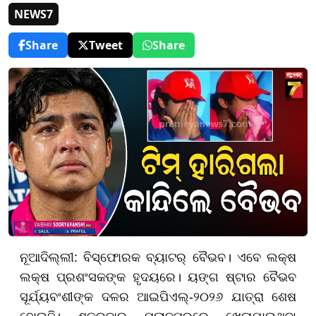
NEWS7
Share
Tweet
Share
ନୂଆଦିଲ୍ଲୀ: ବିସ୍ଫୋରକ ବ୍ୟାଟର୍‌ ବୈଭବ। ଏବେ ଲକ୍ଷ
ଲକ୍ଷ ପ୍ରଶଂସକଙ୍କ ହୃଦୟରେ। ୟଙ୍ଗ ଷ୍ଟାର ବୈଭବ
ସୂର୍ଯ୍ୟବଂଶୀଙ୍କ ଦଳର ଆଇପିଏଲ୍-୨୦୨୬ ଯାତ୍ରା ଶେଷ