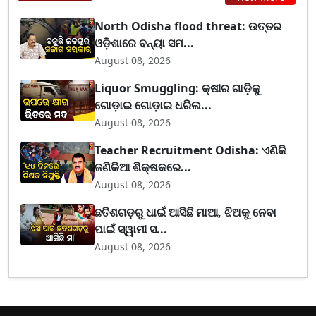
North Odisha flood threat: ଉତ୍ତର
ଓଡ଼ିଶାରେ ବନ୍ୟା ସମ...
August 08, 2026
Liquor Smuggling: କ୍ଷୀର ଗାଡ଼ିକୁ
ଗୋଡ଼ାଇ ଗୋଡ଼ାଇ ଧରିଲ...
August 08, 2026
Teacher Recruitment Odisha: ଏଣିକି
ଜଣିକିଆ ଶିକ୍ଷକରେ...
August 08, 2026
ଛତିଶଗଡ଼ରୁ ଧାଇଁ ଆସିଛି ମାଆ, ଝିଅକୁ ନେବା
ପାଇଁ ସ୍ୱାମୀ ସ...
August 08, 2026