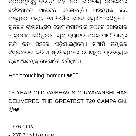
ପ୍ରତିନିଧିତ୍ୱ କରନ୍ତି ନାହିଁ, ବରଂ ଭାରତୀୟ କ୍ରିକେଟର
ବର୍ତ୍ତମାନର ଆଇକନ ହୋଇଛନ୍ତି। ଅତ୍ୟଧିକ ଚାପ
ମଧ୍ୟରେ ମଧ୍ୟ ସେ ନିର୍ଭୀକ ଭାବେ ବ୍ୟାଟିଂ କରିଥିଲେ।
ଗୁଜରାଟ ଟାଇଟାନ୍ସର ବୋଲରମାନଙ୍କ ଉପରେ ଜୋରଦାର
ଆକ୍ରମଣ କରିଥିଲେ। ଯୁବ ବ୍ୟାଟର ଶତକ ପାଇଁ ମାତ୍ର
ଚାରି ରନ ପଛରେ ପଡ଼ିଯାଇଥିଲେ। ତଥାପି ତାଙ୍କର
ବିସ୍ଫୋରକ ଇନିଂସ ଷ୍ଟାଡିୟମରେ ଉପସ୍ଥିତ ପ୍ରତ୍ୟେକ
ପ୍ରଶଂସକଙ୍କୁ ଉତ୍ସାହିତ କରିଥିଲା।
Heart touching moment 💔❤️‍🔥
15 YEAR OLD VAIBHAV SOORYAVANSHI HAS
DELIVERED THE GREATEST T20 CAMPAIGN.
🥹❤️
- 776 runs.
- 237.31 strike rate.