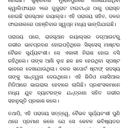
ହୋଇଛି। ଶୁକ୍ରବାର ମୁଲାନପୁରରେ ଖେଳାଯାଇଥିବା
କ୍ୱାଲିଫାୟର ୨ରେ ଗୁଜୁରାଟ ଟାଇଟାନ୍ସ ଠାରୁ ପରାସ୍ତ
ହୋଇଛି ରାଜସ୍ଥାନ ରୟାଲ୍ସ। ଏହି ପରାଜୟ ସହିତ, ଦଳର
ଫାଇନାଲରେ ପହଞ୍ଚିବାର ସ୍ୱପ୍ନ ମଧ୍ୟ ଭାଙ୍ଗିଯାଇଛି।
ପରାଜୟ ପରେ, ରାଜସ୍ଥାନ ରୟାଲ୍ସର ଡଗ୍ଆଉଟରୁ
ଗଭୀର ଭାବପ୍ରବଣ ହୋଇପଡ଼ିଥିଲେ ସିକ୍ସେସ୍‌ ମାଷ୍ଟର
ବୈଭବ ସୂର୍ଯ୍ୟବଂଶୀ। ସେ ଏକାକୀ ନିରାଶ ହୋଇ ବସି
ରହିଥିଲେ। ତାଙ୍କ ଆଖି ଲୁହ ଛଳ ଛଳ ହେଉଥିବା ସ୍ପଷ୍ଟ
ଭାବରେ ଦେଖାଯାଉଥିଲା। ଦଳର ସପୋର୍ଟ ଷ୍ଟାଫ୍ ସଦସ୍ୟ
ତାଙ୍କୁ ସାନ୍ତ୍ୱନା ଦେଉଥିଲେ। ଏହି ଭିଡିଓ ସୋସିଆଲ
ମିଡିଆରେ ଭାଇରାଲ ହେବାରେ ଲାଗିଛି। ପ୍ରଶଂସକମାନେ
ମଧ୍ୟ ଯୁବ ବ୍ୟାଟରଙ୍କ ଯନ୍ତ୍ରଣା ସହିତ ଗଭୀର
ସହାନୁଭୂତି ପ୍ରକାଶ କଲେ।
ତଥାପି, ଏହି ପରାଜୟ ସତ୍ତ୍ୱେ, ବୈଭବ ସୂର୍ଯ୍ୟବଂଶୀ ପୁଣି
ଥରେ ପ୍ରମାଣ କଲେ ଯେ ସେ କେବଳ ଭବିଷ୍ୟତର