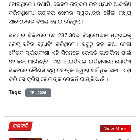
ହୋଇଥିଲେ। ତଥାପି, କେବଳ ତାଙ୍କର ରନ ଧ୍ୟାନ ଆକର୍ଷଣ
କରିନଥିଲେ; ତାଙ୍କର ଖେଳର ସ୍ୱତନ୍ତ୍ର ଶୈଳୀ ମଧ୍ୟ
ଆଲୋଚନାର ବିଷୟ ହୋଇ ରହିଥିଲା।
ସମଗ୍ର ସିଜିନରେ ସେ 237.30ର ବିସ୍ଫୋରକ ଷ୍ଟ୍ରାଇକ୍
ରେଟ୍ ସହିତ ବ୍ୟାଟିଂ କରିଥିଲେ। ସବୁଠୁ ବଡ଼ କଥା ହେଲା
ବୈଭବ ସୂର୍ଯ୍ୟବଂଶୀ ଏହି ସିଜନରେ ରେକର୍ଡ ଭାଙ୍ଗିବା ପାଇଁ
୭୨ ଛକା ମାରିଛନ୍ତି। ଏହା ଆଇପିଏଲ ଇତିହାସରେ ଗୋଟିଏ
ସିଜନରେ କୌଣସି ବ୍ୟାଟରଙ୍କ ଦ୍ୱାରା ସର୍ବାଧିକ ଛକା। ଏହା
କରି ସେ କ୍ରିସ୍ ଗେଲଙ୍କ ରେକର୍ଡ ଭାଙ୍ଗିଛନ୍ତି।
Tags:
IPL 2026
ରାଜନୀତି
View More