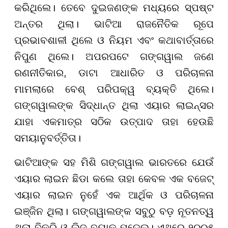
କରିଥିଲେ। ତେବେ ଦୁଇଜଣଙ୍କ ମଧ୍ୟରେ ସ୍ପଷ୍ଟ
ଅନ୍ତର ଥିଲା। ଭାଟିଆ ରାଜନୈତିକ ରୂପେ
ପ୍ରଭାବଶାଳୀ ଥିଲେ ଓ ନିୟମ ଏବଂ କଥାବାର୍ତ୍ତାରେ
ନିପୁଣ ଥିଲେ। ଅପରପଟେ ଗଙ୍ଗୱାଲ ଜଣେ
ରଣନୀତିକାର, ଡାଟା ଆଧାରିତ ଓ ପରିଚାଳନା
ମାମଲାରେ ବେଶ୍ ପରିପକ୍ୱ ବ୍ୟକ୍ତି ଥିଲେ।
ଗଙ୍ଗୱାଲଙ୍କ ସିଦ୍ଧାନ୍ତ ଥିଲା ଏୟାର ଲାଇନ୍ସର
ଯାହା ଏକମାତ୍ର ସଠିକ ଉତ୍ପାଦ ତାହା ହେଉଛି
ସମୟାନୁବର୍ତ୍ତିତା।
ଭାଟିଆଙ୍କ ସହ ମିଶି ଗଙ୍ଗୱାଲ ଭାରତରେ ଯେଉଁ
ଏୟାର ଲାଇନ ଛିଡା କଲେ ତାହା କେବଳ ଏକ ବଜେଟ୍
ଏୟାର ଲାଇନ ନୁହେଁ ଏକ ଆର୍ଥିକ ଓ ପରିଚାଳନା
ଇଞ୍ଜିନ ଥିଲା। ଗଙ୍ଗୱାଲଙ୍କ ସବୁଠୁ ବଡ଼ ନୂତନତ୍ୱ
ଥିଲା ବିକ୍ରି ଓ ଲିଜ୍ ବ୍ୟାକ୍ ମଡେଲ। ଏଥିରେ ୨୦୦୫