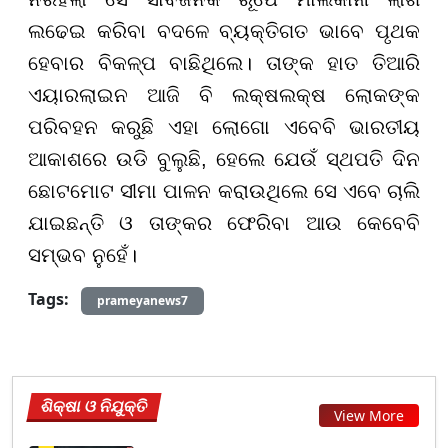
ଲଢେଇ କରିବା ବଦଳେ ବ୍ୟକ୍ତିଗତ ଭାବେ ପୃଥକ
ହେବାର ବିକଳ୍ପ ବାଛିଥିଲେ। ତାଙ୍କ ହାତ ତିଆରି
ଏୟାରଲାଇନ ଆଜି ବି ଲକ୍ଷଲକ୍ଷ ଲୋକଙ୍କ
ପରିବହନ କରୁଛି ଏହା ଲୋଗୋ ଏବେବି ଭାରତୀୟ
ଆକାଶରେ ଉଡି ବୁଲୁଛି, ହେଲେ ଯେଉଁ ସ୍ଥପତି ଦିନ
ଛୋଟମୋଟ ସୀମା ପାଳନ କରାଉଥିଲେ ସେ ଏବେ ଚାଲି
ଯାଇଛନ୍ତି ଓ ତାଙ୍କର ଫେରିବା ଆଉ କେବେବି
ସମ୍ଭବ ନୁହେଁ।
Tags:
prameyanews7
ଶିକ୍ଷା ଓ ନିଯୁକ୍ତି
View More