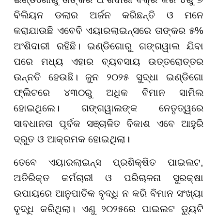
ବିଲିୟନ ଡଲାର ଅର୍ଜନ କରିଛନ୍ତି ଓ ମନେ
କରାଯାଉଛି ଏବେବି ଏୟାରଲାଇନ୍ସରେ ତାଙ୍କର ୫%
ଅଂଶିଦାରୀ ରହିଛି। ଇଣ୍ଡିଗୋରୁ ଗଙ୍ଗୱାଲ ଯିବା
ପରେ ମଧ୍ୟ ଏହାର ବ୍ୟବସାୟ ଉତ୍ତରୋତ୍ତର
ଉନ୍ନତି ହେଉଛି। ଜୁନ ୨୦୨୫ ସୁଦ୍ଧା ଇଣ୍ଡିଗୋ
ଫ୍ଲିଟରେ ୪୩୦ରୁ ଅଧିକ ବିମାନ ସାମିଲ
ହୋଇଥିଲେ। ଗଙ୍ଗୱାଲଙ୍କ ନେତୃତ୍ୱରେ
ସାବଧାନତା ପୂର୍ବକ ସଞ୍ଚାଳିତ ବିକାଶ ଏବେ ଆହୁରି
ଦ୍ରୁତ ଓ ଆକ୍ରମକ ହୋଇଥିଲା।
ତେବେ ଏୟାରଲାଇନ୍ସ ପ୍ରଶିକ୍ଷିତ ପାଇଲଟ,
ଅତିରିକ୍ତ କର୍ମଚାରୀ ଓ ପରିଚାଳନା ସୁରକ୍ଷା
ଉପାୟରେ ଆନୁପାତିକ ବୃଦ୍ଧି ନ କରି ବିମାନ ସଂଖ୍ୟା
ବୃଦ୍ଧି କରିଥିଲା। ଏଣୁ ୨୦୨୫ରେ ପାଇଲଟ ଡ୍ୟୁଟି