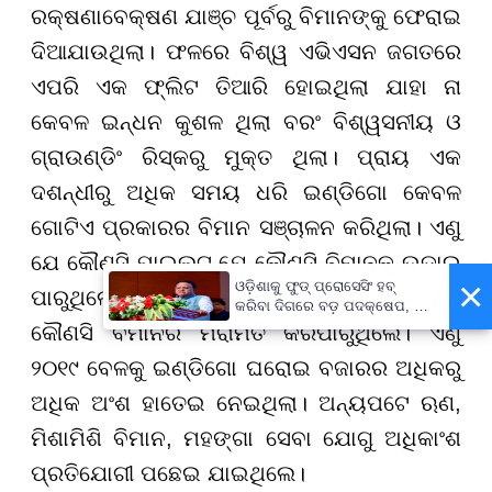
ରକ୍ଷଣାବେକ୍ଷଣ ଯାଞ୍ଚ ପୂର୍ବରୁ ବିମାନଙ୍କୁ ଫେରାଇ
ଦିଆଯାଉଥିଲା। ଫଳରେ ବିଶ୍ୱ ଏଭିଏସନ ଜଗତରେ
ଏପରି ଏକ ଫ୍ଲିଟ ତିଆରି ହୋଇଥିଲା ଯାହା ନା
କେବଳ ଇନ୍ଧନ କୁଶଳ ଥିଲା ବରଂ ବିଶ୍ୱସନୀୟ ଓ
ଗ୍ରାଉଣ୍ଡିଂ ରିସ୍କରୁ ମୁକ୍ତ ଥିଲା। ପ୍ରାୟ ଏକ
ଦଶନ୍ଧୀରୁ ଅଧିକ ସମୟ ଧରି ଇଣ୍ଡିଗୋ କେବଳ
ଗୋଟିଏ ପ୍ରକାରର ବିମାନ ସଞ୍ଚାଳନ କରିଥିଲା। ଏଣୁ
ଯେ କୌଣସି ପାଇଲଟ ଯେ କୌଣସି ବିମାନକୁ ଉଡାଇ
×
ଓଡ଼ିଶାକୁ ଫୁଡ୍ ପ୍ରୋସେସିଂ ହବ୍
ପାରୁଥିଲେ। ସେହିପରି କୌଣସି ଇଞ୍ଜିନିୟର ଯେ
କରିବା ଦିଗରେ ବଡ଼ ପଦକ୍ଷେପ, ୪୨
ହଜାରରୁ ଅଧିକ ନିଯୁକ୍ତି ସୁଯୋଗ
କୌଣସି ବିମାନର ମରାମତି କରିପାରୁଥିଲେ। ଏଣୁ
୨୦୧୯ ବେଳକୁ ଇଣ୍ଡିଗୋ ଘରୋଇ ବଜାରର ଅଧିକରୁ
ଅଧିକ ଅଂଶ ହାତେଇ ନେଇଥିଲା। ଅନ୍ୟପଟେ ଋଣ,
ମିଶାମିଶି ବିମାନ, ମହଙ୍ଗା ସେବା ଯୋଗୁ ଅଧିକାଂଶ
ପ୍ରତିଯୋଗୀ ପଛେଇ ଯାଇଥିଲେ।