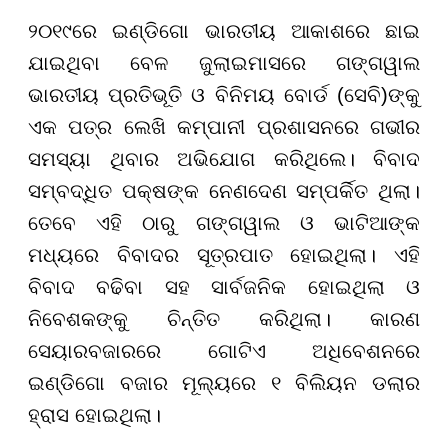
୨୦୧୯ରେ ଇଣ୍ଡିଗୋ ଭାରତୀୟ ଆକାଶରେ ଛାଇ
ଯାଇଥିବା ବେଳ ଜୁଲାଇମାସରେ ଗଙ୍ଗୱାଲ
ଭାରତୀୟ ପ୍ରତିଭୂତି ଓ ବିନିମୟ ବୋର୍ଡ (ସେବି)ଙ୍କୁ
ଏକ ପତ୍ର ଲେଖି କମ୍ପାନୀ ପ୍ରଶାସନରେ ଗଭୀର
ସମସ୍ୟା ଥିବାର ଅଭିଯୋଗ କରିଥିଲେ। ବିବାଦ
ସମ୍ବଦ୍ଧିତ ପକ୍ଷଙ୍କ ନେଣଦେଣ ସମ୍ପର୍କିତ ଥିଲା।
ତେବେ ଏହି ଠାରୁ ଗଙ୍ଗୱାଲ ଓ ଭାଟିଆଙ୍କ
ମଧ୍ୟରେ ବିବାଦର ସୂତ୍ରପାତ ହୋଇଥିଲା। ଏହି
ବିବାଦ ବଢିବା ସହ ସାର୍ବଜନିକ ହୋଇଥିଲା ଓ
ନିବେଶକଙ୍କୁ ଚିନ୍ତିତ କରିଥିଲା। କାରଣ
ସେୟାରବଜାରରେ ଗୋଟିଏ ଅଧିବେଶନରେ
ଇଣ୍ଡିଗୋ ବଜାର ମୂଲ୍ୟରେ ୧ ବିଲିୟନ ଡଲାର
ହ୍ରାସ ହୋଇଥିଲା।