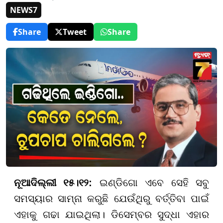
NEWS7
Share
Tweet
Share
ନୂଆଦିଲ୍ଲୀ ୧୫।୧୨:
ଇଣ୍ଡିଗୋ ଏବେ ସେହି ସବୁ
ସମସ୍ୟାର ସାମ୍ନା କରୁଛି ଯେଉଁଥିରୁ ବର୍ତ୍ତିବା ପାଇଁ
ଏହାକୁ ଗଢା ଯାଇଥିଲା। ଡିସେମ୍ବର ସୁଦ୍ଧା ଏହାର