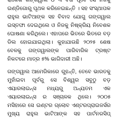
ଇଣ୍ଡିଗୋରୁ ପୃଥକ କରିନେଇଛନ୍ତି । ସହ ସଂସ୍ଥାପକ
ରାହୁଲ ଭାଟିଆଙ୍କ ସହ ବିବାଦ ଯୋଗୁ ଗଙ୍ଗୱାଲ
ଇସ୍ତଫା ଦେଇଥିଲେ ଓ ନିଜକୁ ନିଷ୍କ୍ରିୟ ନିବେଶକ
ଘୋଷଣା କରିଥିଲେ। ଏହାପରେ ଭିତରେ ଭିତରେ ବଡ଼
ଡିଲ ହୋଇଯାଇଥିଲା। କୁହାଯାଉଛି ୨୦୨୫ ଶେଷ
ବେଳକୁ ଗଙ୍ଗୱାଲଙ୍କ ପାରିବାରିକ ଟ୍ରଷ୍ଟ
ନିକଟରେ ମାତ୍ର ୫% ଭାଗିଦାରୀ ଅଛି।
ଗଙ୍ଗୱାଲ ଆମେରିକାରେ ରୁହନ୍ତି, ତେବେ ଭାରତକୁ
ମୁହାଁଇବା ପୂର୍ବରୁ ସେ ବିଶ୍ୱର ସବୁଠୁ ବଡ଼
ଏୟାରଲାଇନ୍ସ ମଧ୍ୟରୁ ଅନ୍ୟତମ ଏକ
ଏୟାରଲାଇନ୍ସ ର ସଞ୍ଚାଳକ ଥିଲେ। ୨୦୦୫
ମସିହାରେ ସେ ଇଣ୍ଟର ଗ୍ଲୋବ ଏଣ୍ଟରପ୍ରାଇଜର୍ସର
ମୁଖ୍ୟ ରାହୁଲ ଭାଟିଆଙ୍କ ସହ ପାର୍ଟନରସିପ୍