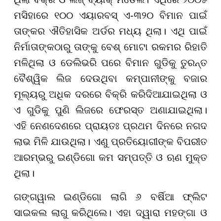
ମସିହାରେ ୧୦୦ ଏୟାରବସ୍ ଏ-୩୨୦ ବିମାନ ପାଇଁ
ତାଙ୍କର ଐତିହାସିକ ଅର୍ଡର ମଧ୍ୟ ଥିଲା। ଏଥି ପାଇଁ
ନିର୍ମାତାଙ୍କଠାରୁ ତାଙ୍କୁ ବେଶ୍ ମୋଟା ରକମର ରିହାତି
ମଳିଥିଲା ଓ ଡେଲିଭରି ପରେ ବିମାନ ଗୁଡିକୁ ତୁରନ୍ତ
ବୈଶ୍ୱିକ ଲିଜ ଦେଉଥିବା କମ୍ପାନୀଙ୍କୁ ବଜାର
ମୂଲ୍ୟରୁ ଅଧିକ ଦରରେ ବିକ୍ରି କରିଦିଆଯାଇଥିଲା ଓ
ଏ ଗୁଡିକୁ ପୁଣି ଲିଜରେ ଫେରସ୍ତ ଅଣାଯାଇଥିଲା।
ଏହି ନେଣଦେଣରେ ପ୍ରାୟତଃ ପ୍ରଥମ ଦିନରେ ନଗଦ
ଲାଭ ମିଳି ଯାଉଥିଲା। ଏଣୁ ପ୍ରତିୟୋଗୀଙ୍କ ବିପରୀତ
ଆରମ୍ଭରୁ ଇଣ୍ଡିଗୋ କମ ସମ୍ପତ୍ତି ଓ ଋଣ ମୁକ୍ତ
ଥିଲା।
ଗଙ୍ଗୱାଲ ଇଣ୍ଡିଗୋ ଲାଗି ୬ ବର୍ଷିଆ ଫ୍ଲିଟ
ସାଇକଲ ଲାଗୁ କରିଥିଲେ। ଏହା ଦ୍ୱାରା ମହଙ୍ଗା ଓ