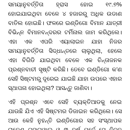
ସମୟାନୁବର୍ତ୍ତିତା ହ୍ରାସ ହୋଇ ୧୯.୭%
ହୋଇଯାଇଥିବା ବେଳେ ୪ ହଜାରରୁ ଅଧିକ ଉଡାଣ
ବାତିଲ ହୋଇଛି। ଫଳରେ ଇଣ୍ଡିଗୋ ବିମାନ ଯାତ୍ରୀ
ବିଭିନ୍ନ ବିମାନବନ୍ଦରର ଟର୍ମିନାଲ ଜାମ କରିଥିଲେ।
ଏହା ଏକ ଏପରି ଏୟାଲାଇନ ଯାହା ନିଜର
ସମୟାନୁବର୍ତ୍ତିତା ସିଦ୍ଧାନ୍ତରେ ଚାଲୁଥିଲା, ହେଲେ
ଏହା ବିଗିଡି ଯାଇଥିବା ବେଳେ ଏକ ଚିନ୍ତାଜନକ
ପ୍ରଶ୍ନବାଚୀ ସୃଷ୍ଟି କରିଛି। ତେବେ ଇଣ୍ଡିଗୋ କ’ଣ
ସେହି ସିଷ୍ଟମରୁ ଦୂରେଇ ଯାଇଛି ଯାହା ଉପରେ ଏହାର
ସ୍ଥାପନା ହୋଇଥିଲା? ଆସନ୍ତୁ ଜାଣିବା।
ଏହି ପ୍ରଶ୍ନ ଏବେ ସେହି ବ୍ୟକ୍ତିଆଡକୁ ନେଇ
ଯାଉଛି ଯିଏ ଏହି ସିଷ୍ଟମର ଡିଜାଇନ କରିଥିଲେ। ସେ
ଆଉ କେହି ନୁହନ୍ତି ଇଣ୍ଡିଗୋର ସହ ସଂସ୍ଥାପକ
ରାକେଶ ଗଙ୍ଗୱାଲ ଓ ୩ ବର୍ଷ ପୂର୍ବେ ସେ ନିଜକୁ