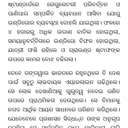
ଷ୍ଟାଣ୍ଡାର୍ଡରେ ରେଗୁଲେଟରୀ ପରିବର୍ତ୍ତନ ଓ
ପାଣିପାଗ ସମ୍ପର୍କିତ ବ୍ୟବଧାନ ଆସିବା ଯୋଗୁ
ଇଣ୍ଡିଗୋର ବ୍ୟବସ୍ଥା ଦୋହଲି ଯାଇଥିଲା। ଫଳରେ
୪ ହଜାରରୁ ଅଧିକ ଉଡାଣ ବାତିଲ ହୋଇଥିଲା,
ସମୟାନୁବର୍ତ୍ତିତାରେ ଇଣ୍ଡିଗୋ ବିଫଳ ହୋଇଥିଲା,
ଯାତ୍ରୀ ଫଶି ରହିଲେ ଓ ଗ୍ରାଉଣ୍ଡ ଷ୍ଟାଫଙ୍କ
ଉପରେ କାମର ବୋଝ ବଢିଗଲା।
ତେବେ ଗଙ୍ଗୱାଲ ଭାରତରେ ରହୁନଥିଲେ ବି ଦେଶ
ପାଇଁ ସବୁଠୁ ଲାଭଦାୟକ ଏୟାରଲାଇନ ଗଢିଥିଲେ।
ସେ ଲୋକ ଦେଖାଣିଆକୁ ଗୁରୁତ୍ୱ ନଦେଇ ଗଣିତ
ଉପରେ ପ୍ରାଥମିକତା ଦେଉଥିଲେ। ସେ ବିମାନକୁ
ନଗଦ ଆର୍ଥିକ ଆୟର ସାଧନରେ ପରିଣତ କରିଥିଲେ।
ଯେତେବେଳେ ପ୍ରଶାସନ ସିଦ୍ଧାନ୍ତ ତାଙ୍କ ଅନୁରୂପ
ନରହିଲା ସେ ସାର୍ବଜନିକ ରୂପେ ମାଲିକାନା ଲାଗି