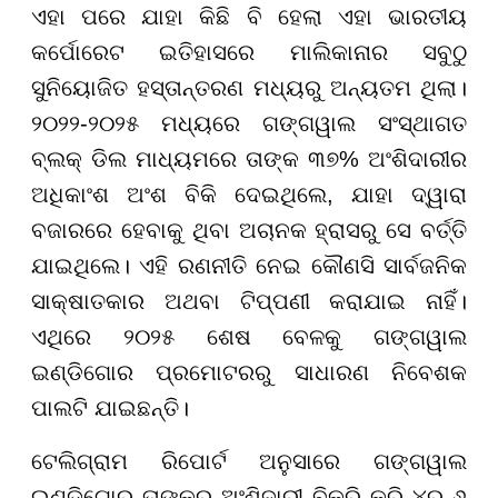
ଏହା ପରେ ଯାହା କିଛି ବି ହେଲା ଏହା ଭାରତୀୟ
କର୍ପୋରେଟ ଇତିହାସରେ ମାଲିକାନାର ସବୁଠୁ
ସୁନିୟୋଜିତ ହସ୍ତାନ୍ତରଣ ମଧ୍ୟରୁ ଅନ୍ୟତମ ଥିଲା।
୨୦୨୨-୨୦୨୫ ମଧ୍ୟରେ ଗଙ୍ଗୱାଲ ସଂସ୍ଥାଗତ
ବ୍ଲକ୍ ଡିଲ ମାଧ୍ୟମରେ ତାଙ୍କ ୩୭% ଅଂଶିଦାରୀର
ଅଧିକାଂଶ ଅଂଶ ବିକି ଦେଇଥିଲେ, ଯାହା ଦ୍ୱାରା
ବଜାରରେ ହେବାକୁ ଥିବା ଅଚାନକ ହ୍ରାସରୁ ସେ ବର୍ତ୍ତି
ଯାଇଥିଲେ। ଏହି ରଣନୀତି ନେଇ କୌଣସି ସାର୍ବଜନିକ
ସାକ୍ଷାତକାର ଅଥବା ଟିପ୍ପଣୀ କରାଯାଇ ନାହିଁ।
ଏଥିରେ ୨୦୨୫ ଶେଷ ବେଳକୁ ଗଙ୍ଗୱାଲ
ଇଣ୍ଡିଗୋର ପ୍ରମୋଟରରୁ ସାଧାରଣ ନିବେଶକ
ପାଲଟି ଯାଇଛନ୍ତି।
ଟେଲିଗ୍ରାମ ରିପୋର୍ଟ ଅନୁସାରେ ଗଙ୍ଗୱାଲ
ଇଣ୍ଡିଗୋରୁ ତାଙ୍କର ଅଂଶିଦାରୀ ବିକ୍ରି କରି ୪ରୁ ୬