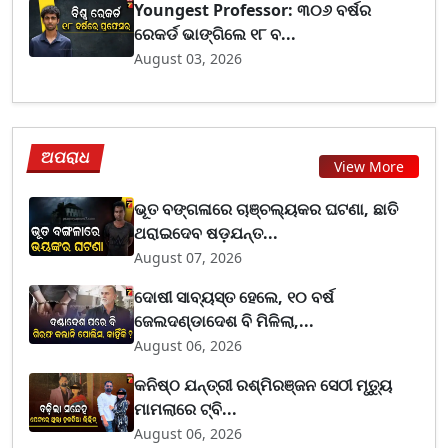
Youngest Professor: ୩୦୬ ବର୍ଷର
ରେକର୍ଡ ଭାଙ୍ଗିଲେ ୧୮ ବ...
August 03, 2026
ଅପରାଧ
View More
ଭୂତ ବଙ୍ଗଳାରେ ଚାଞ୍ଚଲ୍ୟକର ଘଟଣା, ଛାତି
ଥରାଇଦେବ ଷଡ଼ଯନ୍ତ...
August 07, 2026
ଦୋଷୀ ସାବ୍ୟସ୍ତ ହେଲେ, ୧୦ ବର୍ଷ
ଜେଲଦଣ୍ଡାଦେଶ ବି ମିଳିଲା,...
August 06, 2026
କନିଷ୍ଠ ଯନ୍ତ୍ରୀ ରଶ୍ମିରଞ୍ଜନ ସେଠୀ ମୃତ୍ୟୁ
ମାମଲାରେ ଟ୍ବି...
August 06, 2026