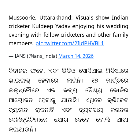
Mussoorie, Uttarakhand: Visuals show Indian
cricketer Kuldeep Yadav enjoying his wedding
evening with fellow cricketers and other family
members.
pic.twitter.com/2IidPHVBL1
— IANS (@ians_india)
March 14, 2026
ବିବାହର ଫଟୋ ଏବଂ ଭିଡିଓ ସୋସିଆଲ ମିଡିଆରେ
ଭାଇରାଲ୍ ହେବାରେ ଲାଗିଛି। ୧୭ ମାର୍ଚ୍ଚରେ
ଲକ୍ଷ୍ନୌରେ ଏକ ଭବ୍ୟ ନୈଶ୍ୟ ଭୋଜିର
ଆୟୋଜନ ହେବାକୁ ଯାଉଛି। ଏଥିରେ କ୍ରିକେଟ
ବ୍ୟତୀତ ରାଜନୀତି ଏବଂ ବ୍ୟବସାୟ ଜଗତର
ସେଲିବ୍ରିଟିମାନେ ଯୋଗ ଦେବେ ବୋଲି ଆଶା
କରାଯାଉଛି।