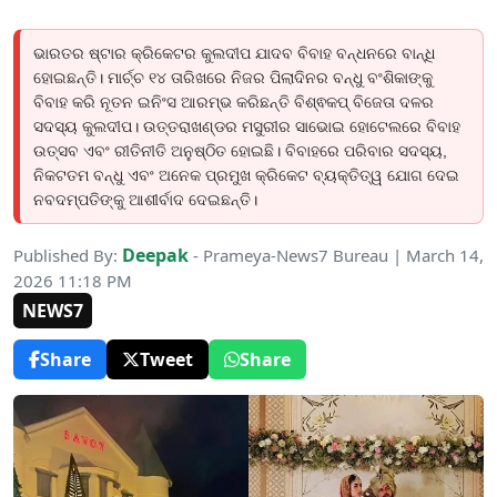
ଭାରତର ଷ୍ଟାର କ୍ରିକେଟର କୁଲଦୀପ ଯାଦବ ବିବାହ ବନ୍ଧନରେ ବାନ୍ଧି
ହୋଇଛନ୍ତି। ମାର୍ଚ୍ଚ ୧୪ ତାରିଖରେ ନିଜର ପିଲାଦିନର ବନ୍ଧୁ ବଂଶିକାଙ୍କୁ
ବିବାହ କରି ନୂତନ ଇନିଂସ ଆରମ୍ଭ କରିଛନ୍ତି ବିଶ୍ଵକପ୍ ବିଜେତା ଦଳର
ସଦସ୍ୟ କୁଲଦୀପ। ଉତ୍ତରାଖଣ୍ଡର ମସୁରୀର ସାଭୋଇ ହୋଟେଲରେ ବିବାହ
ଉତ୍ସବ ଏବଂ ରୀତିନୀତି ଅନୁଷ୍ଠିତ ହୋଇଛି। ବିବାହରେ ପରିବାର ସଦସ୍ୟ,
ନିକଟତମ ବନ୍ଧୁ ଏବଂ ଅନେକ ପ୍ରମୁଖ କ୍ରିକେଟ ବ୍ୟକ୍ତିତ୍ୱ ଯୋଗ ଦେଇ
ନବଦମ୍ପତିଙ୍କୁ ଆଶୀର୍ବାଦ ଦେଇଛନ୍ତି।
Deepak
Published By:
- Prameya-News7 Bureau | March 14,
2026 11:18 PM
NEWS7
Share
Tweet
Share