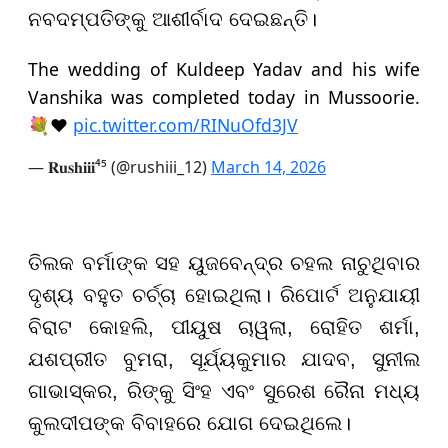
ନବଦମ୍ପତିଙ୍କୁ ଆଶୀର୍ବାଦ ଦେଇଛନ୍ତି।
The wedding of Kuldeep Yadav and his wife
Vanshika was completed today in Mussoorie.
💐❤️
pic.twitter.com/RINuOfd3JV
— 𝐑𝐮𝐬𝐡𝐢𝐢𝐢⁴⁵ (@rushiii_12)
March 14, 2026
ତିଲକ ବର୍ମାଙ୍କ ସହ ୟୁଜବେନ୍ଦ୍ର ଚହଲ ନାଚୁଥିବାର
ଦୃଶ୍ୟ ବହୁତ ଚର୍ଚ୍ଚା ହୋଇଥିଲା। ରିପୋର୍ଟ ଅନୁଯାୟୀ
ବିରାଟ କୋହଲି, ପୀୟୁଷ ଚାୱଲା, ରୋହିତ ଶର୍ମା,
ଯଶପ୍ରୀତ ବୁମରା, ସୂର୍ଯ୍ୟକୁମାର ଯାଦବ, ସୁନୀଲ
ଗାଭାସ୍କର, ରିଙ୍କୁ ସିଂହ ଏବଂ ସୁରେଶ ରୈନା ମଧ୍ୟ
କୁଲଦୀପଙ୍କ ବିବାହରେ ଯୋଗ ଦେଇଥିଲେ।