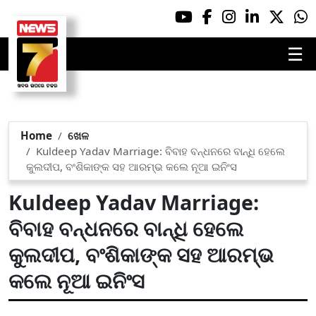
☰
Home
ଖେଳ
Kuldeep Yadav Marriage: ବିବାହ ବନ୍ଧନରେ ବାନ୍ଧି ହେଲେ
କୁଲଦୀପ, ବଂଶିକାଙ୍କ ସହ ଆରମ୍ଭ କଲେ ନୂଆ ଇନିଂସ
Kuldeep Yadav Marriage:
ବିବାହ ବନ୍ଧନରେ ବାନ୍ଧି ହେଲେ
କୁଲଦୀପ, ବଂଶିକାଙ୍କ ସହ ଆରମ୍ଭ
କଲେ ନୂଆ ଇନିଂସ