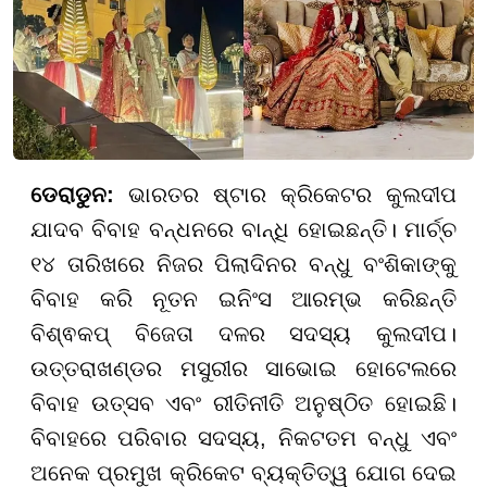
ଡେରାଡୁନ:
ଭାରତର ଷ୍ଟାର କ୍ରିକେଟର କୁଲଦୀପ
ଯାଦବ ବିବାହ ବନ୍ଧନରେ ବାନ୍ଧି ହୋଇଛନ୍ତି। ମାର୍ଚ୍ଚ
୧୪ ତାରିଖରେ ନିଜର ପିଲାଦିନର ବନ୍ଧୁ ବଂଶିକାଙ୍କୁ
ବିବାହ କରି ନୂତନ ଇନିଂସ ଆରମ୍ଭ କରିଛନ୍ତି
ବିଶ୍ଵକପ୍ ବିଜେତା ଦଳର ସଦସ୍ୟ କୁଲଦୀପ।
ଉତ୍ତରାଖଣ୍ଡର ମସୁରୀର ସାଭୋଇ ହୋଟେଲରେ
ବିବାହ ଉତ୍ସବ ଏବଂ ରୀତିନୀତି ଅନୁଷ୍ଠିତ ହୋଇଛି।
ବିବାହରେ ପରିବାର ସଦସ୍ୟ, ନିକଟତମ ବନ୍ଧୁ ଏବଂ
ଅନେକ ପ୍ରମୁଖ କ୍ରିକେଟ ବ୍ୟକ୍ତିତ୍ୱ ଯୋଗ ଦେଇ