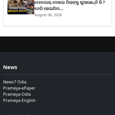
ମୋବାଇଲ୍ ଦେଖାଇ ପିଲାଙ୍କୁ ଖୁଆଉଛନ୍ତି କି ?
ଡେରି ହୋଇଯିବା...
August 06, 2026
News
News7 Odia
Prameya-ePaper
Prameya-Odia
Prameya-English