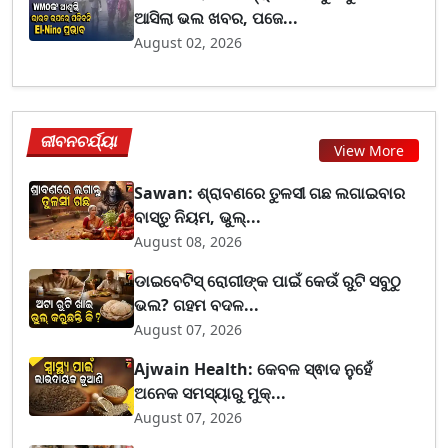
ଆସିଲା ଭଲ ଖବର, ପଜେ...
August 02, 2026
ଜୀବନଚର୍ଯ୍ୟା
View More
Sawan: ଶ୍ରାବଣରେ ତୁଳସୀ ଗଛ ଲଗାଇବାର
ବାସ୍ତୁ ନିୟମ, ଭୁଲ୍...
August 08, 2026
ଡାଇବେଟିସ୍ ରୋଗୀଙ୍କ ପାଇଁ କେଉଁ ରୁଟି ସବୁଠୁ
ଭଲ? ଗହମ ବଦଳ...
August 07, 2026
Ajwain Health: କେବଳ ସ୍ଵାଦ ନୁହେଁ
ଅନେକ ସମସ୍ୟାରୁ ମୁକ୍...
August 07, 2026