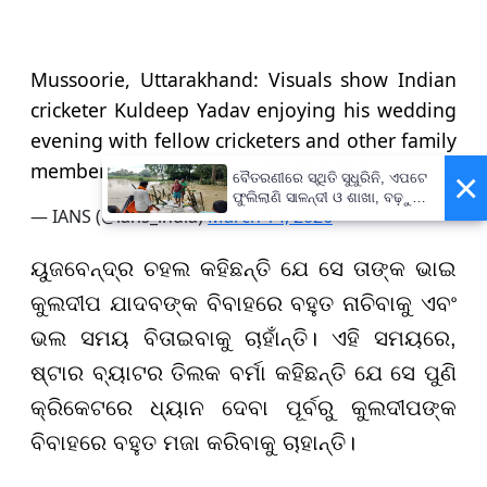
Mussoorie, Uttarakhand: Visuals show Indian
cricketer Kuldeep Yadav enjoying his wedding
evening with fellow cricketers and other family
members.
pic.twitter.com/2IidPHVBL1
×
ବୈତରଣୀରେ ସ୍ଥିତି ସୁଧୁରିନି, ଏପଟେ
ଫୁଲିଲାଣି ସାଳନ୍ଦୀ ଓ ଶାଖା, ବଢ଼ୁଛି
— IANS (@ians_india)
March 14, 2026
ବନ୍ୟା ଭୟ
ୟୁଜବେନ୍ଦ୍ର ଚହଲ କହିଛନ୍ତି ଯେ ସେ ତାଙ୍କ ଭାଇ
କୁଲଦୀପ ଯାଦବଙ୍କ ବିବାହରେ ବହୁତ ନାଚିବାକୁ ଏବଂ
ଭଲ ସମୟ ବିତାଇବାକୁ ଚାହାଁନ୍ତି। ଏହି ସମୟରେ,
ଷ୍ଟାର ବ୍ୟାଟର ତିଲକ ବର୍ମା କହିଛନ୍ତି ଯେ ସେ ପୁଣି
କ୍ରିକେଟରେ ଧ୍ୟାନ ଦେବା ପୂର୍ବରୁ କୁଲଦୀପଙ୍କ
ବିବାହରେ ବହୁତ ମଜା କରିବାକୁ ଚାହାନ୍ତି।