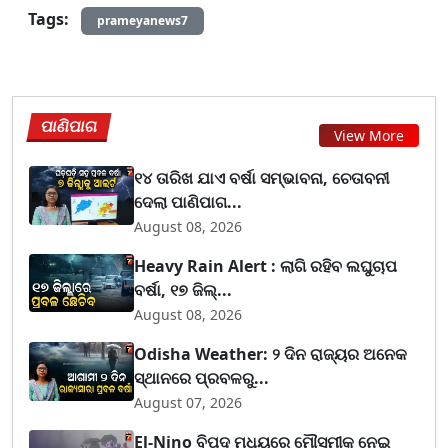
Tags:
prameyanews7
ପାଣିପାଗ
View More
୧୪ ତାରିଖ ଯାଏ ବର୍ଷା ସମ୍ଭାବନା, ଚେତାବନୀ
ଦେଲା ପାଣିପାଗ...
August 08, 2026
Heavy Rain Alert : ଲାଗି ରହିବ ଲଘୁଚାପ
ବର୍ଷା, ୧୭ ଜିଲ୍...
August 08, 2026
Odisha Weather: ୨ ଦିନ ରାଜ୍ୟର ଅନେକ
ସ୍ଥାନରେ ପ୍ରବଳରୁ...
August 07, 2026
El-Nino ବିପଦ ମଧ୍ୟରେ ମୌସୁମୀକୁ ନେଇ