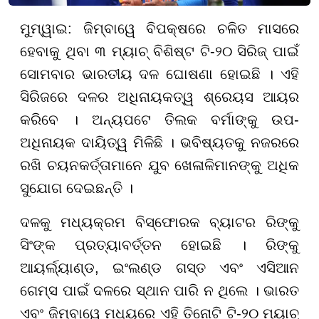
ମୁମ୍ୱାଇ: ଜିମ୍ବାୱେ ବିପକ୍ଷରେ ଚଳିତ ମାସରେ
ହେବାକୁ ଥିବା ୩ ମ୍ୟାଚ୍ ବିଶିଷ୍ଟ ଟି-୨୦ ସିରିଜ୍ ପାଇଁ
ସୋମବାର ଭାରତୀୟ ଦଳ ଘୋଷଣା ହୋଇଛି । ଏହି
ସିରିଜରେ ଦଳର ଅଧିନାୟକତ୍ୱ ଶ୍ରେୟସ ଆୟର
କରିବେ । ଅନ୍ୟପଟେ ତିଲକ ବର୍ମାଙ୍କୁ ଉପ-
ଅଧିନାୟକ ଦାୟିତ୍ୱ ମିଳିଛି । ଭବିଷ୍ୟତକୁ ନଜରରେ
ରଖି ଚୟନକର୍ତ୍ତାମାନେ ଯୁବ ଖେଳାଳିମାନଙ୍କୁ ଅଧିକ
ସୁଯୋଗ ଦେଇଛନ୍ତି ।
ଦଳକୁ ମଧ୍ୟକ୍ରମ ବିସ୍ଫୋରକ ବ୍ୟାଟର ରିଙ୍କୁ
ସିଂଙ୍କ ପ୍ରତ୍ୟାବର୍ତ୍ତନ ହୋଇଛି । ରିଙ୍କୁ
ଆୟର୍ଲ୍ୟାଣ୍ଡ, ଇଂଲଣ୍ଡ ଗସ୍ତ ଏବଂ ଏସିଆନ
ଗେମ୍ସ ପାଇଁ ଦଳରେ ସ୍ଥାନ ପାରି ନ ଥିଲେ । ଭାରତ
ଏବଂ ଜିମ୍ବାୱେ ମଧ୍ୟରେ ଏହି ତିନୋଟି ଟି-୨୦ ମ୍ୟାଚ୍