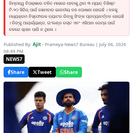
ଜିମ୍ବାୱେ ବିପକ୍ଷରେ ଚଳିତ ମାସରେ ହେବାକୁ ଥିବା ୩ ମ୍ୟାଚ୍ ବିଶିଷ୍ଟ
ଟି-୨୦ ସିରିଜ୍ ପାଇଁ ସୋମବାର ଭାରତୀୟ ଦଳ ଘୋଷଣା ହୋଇଛି । ଦଳକୁ
ମଧ୍ୟକ୍ରମ ବିସ୍ଫୋରକ ବ୍ୟାଟର ରିଙ୍କୁ ସିଂଙ୍କ ପ୍ରତ୍ୟାବର୍ତ୍ତନ ହୋଇଛି
। ରିଙ୍କୁ ଆୟର୍ଲ୍ୟାଣ୍ଡ, ଇଂଲଣ୍ଡ ଗସ୍ତ ଏବଂ ଏସିଆନ ଗେମ୍ସ ପାଇଁ
ଦଳରେ ସ୍ଥାନ ପାରି ନ ଥିଲେ ।
Ajit
Published By:
- Prameya-News7 Bureau | July 06, 2026
08:49 PM
NEWS7
Share
Tweet
Share