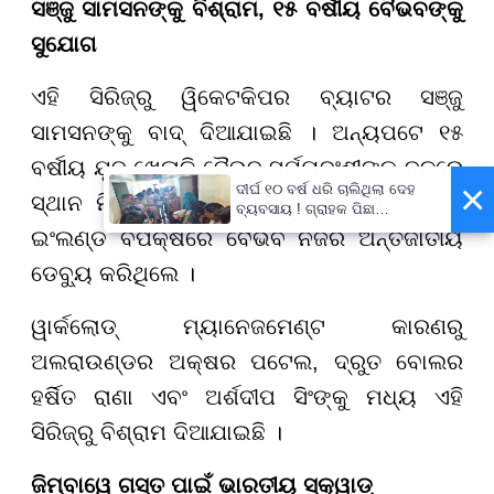
ସଞ୍ଜୁ ସାମସନଙ୍କୁ ବିଶ୍ରାମ, ୧୫ ବର୍ଷୀୟ ବୈଭବଙ୍କୁ
ସୁଯୋଗ
ଏହି ସିରିଜ୍ରୁ ୱିକେଟକିପର ବ୍ୟାଟର ସଞ୍ଜୁ
ସାମସନଙ୍କୁ ବାଦ୍ ଦିଆଯାଇଛି । ଅନ୍ୟପଟେ ୧୫
ବର୍ଷୀୟ ଯୁବ ଖେଳାଳି ବୈଭବ ସୂର୍ଯ୍ୟବଂଶୀଙ୍କୁ ଦଳରେ
×
ଦୀର୍ଘ ୧୦ ବର୍ଷ ଧରି ଚାଲିଥିଲା ଦେହ
ସ୍ଥାନ ମିଳିଛି । ଗତ ଶନିବାର ମାଞ୍ଚେଷ୍ଟରଠାରେ
ବ୍ୟବସାୟ ! ଗ୍ରାହକ ପିଛା
ନିଆଯାଉଥିଲା ଅତିରିକ୍ତ ୫୦୦
ଇଂଲଣ୍ଡ ବିପକ୍ଷରେ ବୈଭବ ନିଜର ଅନ୍ତର୍ଜାତୀୟ
ଟଙ୍କା !
ଡେବ୍ୟୁ କରିଥିଲେ ।
ୱାର୍କଲୋଡ୍ ମ୍ୟାନେଜମେଣ୍ଟ କାରଣରୁ
ଅଲରାଉଣ୍ଡର ଅକ୍ଷର ପଟେଲ, ଦ୍ରୁତ ବୋଲର
ହର୍ଷିତ ରାଣା ଏବଂ ଅର୍ଶଦୀପ ସିଂଙ୍କୁ ମଧ୍ୟ ଏହି
ସିରିଜ୍ରୁ ବିଶ୍ରାମ ଦିଆଯାଇଛି ।
ଜିମ୍ବାୱେ ଗସ୍ତ ପାଇଁ ଭାରତୀୟ ସ୍କ୍ୱାଡ୍