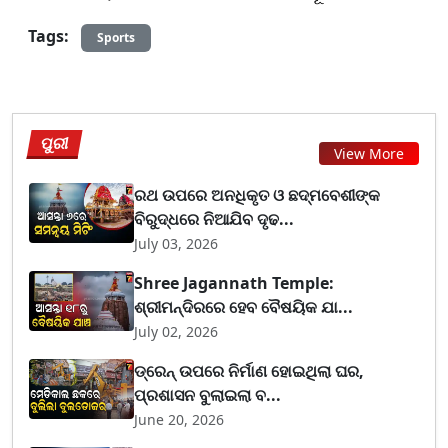
Tags:
Sports
ପୁରୀ
View More
ରଥ ଉପରେ ଅନଧିକୃତ ଓ ଛଦ୍ମବେଶୀଙ୍କ
ବିରୁଦ୍ଧରେ ନିଆଯିବ ଦୃଢ...
July 03, 2026
Shree Jagannath Temple:
ଶ୍ରୀମନ୍ଦିରରେ ହେବ ବୈଷୟିକ ଯା...
July 02, 2026
ଡ୍ରେନ୍ ଉପରେ ନିର୍ମାଣ ହୋଇଥିଲା ଘର,
ପ୍ରଶାସନ ବୁଲାଇଲା ବ...
June 20, 2026