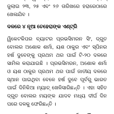
ଜୁଲାଇ ୨୩, ୨୫ ଏବଂ ୨୬ ତାରିଖରେ ହରାରେଠାରେ
ଖେଳାଯିବ ।
ଦଳରେ ୪ ନୂଆ ଚେହେରାଙ୍କ ଏଣ୍ଟ୍ରି
ୱିକେଟକିପର ବ୍ୟାଟର ପ୍ରଭସିମରନ ସିଂ, ଦ୍ରୁତ
ବୋଲର ଅଶୋକ ଶର୍ମା, ୟଶ ଠାକୁର ଏବଂ ସ୍ପିନର
ହର୍ଷ ଦୁବେଙ୍କୁ ପ୍ରଥମ ଥର ପାଇଁ ଟି-୨୦ ଦଳରେ
ସାମିଲ କରାଯାଇଛି । ପ୍ରଭସିମରନ, ଅଶୋକ ଶର୍ମା
ଓ ୟଶ ଠାକୁର ପ୍ରଥମ ଥର ପାଇଁ ଜାତୀୟ ଦଳରେ
ସ୍ଥାନ ପାଇଥିବା ବେଳେ ହର୍ଷ ଦୁବେ ପୂର୍ବରୁ ଭାରତ
ପାଇଁ ଦିନିକିଆ ମ୍ୟାଚ୍ ଖେଳିସାରିଛନ୍ତି । ଏହା ସହିତ
ଦ୍ରୁତ ବୋଲର ମୟଙ୍କ ଯାଦବ ମଧ୍ୟ ଦୀର୍ଘ ଦିନ
ପରେ ଦଳକୁ ଫେରିଛନ୍ତି ।