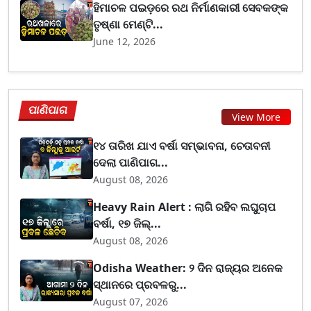
ହିମାଚଳ ପଇଡ଼ରେ ରଥ ନିର୍ମାଣକାରୀ ସେବକଙ୍କ
ତୃଷ୍ଣା ମେଣ୍ଟି...
June 12, 2026
ପାଣିପାଗ
View More
୧୪ ତାରିଖ ଯାଏ ବର୍ଷା ସମ୍ଭାବନା, ଚେତାବନୀ
ଦେଲା ପାଣିପାଗ...
August 08, 2026
Heavy Rain Alert : ଲାଗି ରହିବ ଲଘୁଚାପ
ବର୍ଷା, ୧୭ ଜିଲ୍...
August 08, 2026
Odisha Weather: ୨ ଦିନ ରାଜ୍ୟର ଅନେକ
ସ୍ଥାନରେ ପ୍ରବଳରୁ...
August 07, 2026