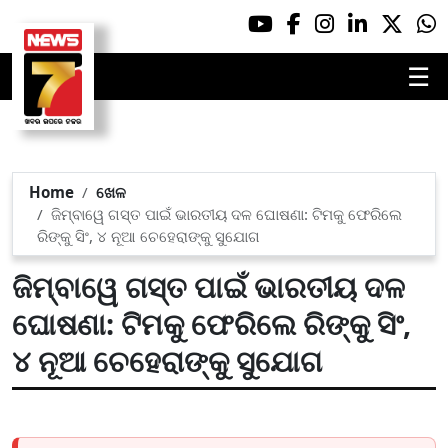
☰
Home
ଖେଳ
ଜିମ୍ବାୱେ ଗସ୍ତ ପାଇଁ ଭାରତୀୟ ଦଳ ଘୋଷଣା: ଟିମକୁ ଫେରିଲେ
ରିଙ୍କୁ ସିଂ, ୪ ନୂଆ ଚେହେରାଙ୍କୁ ସୁଯୋଗ
ଜିମ୍ବାୱେ ଗସ୍ତ ପାଇଁ ଭାରତୀୟ ଦଳ
ଘୋଷଣା: ଟିମକୁ ଫେରିଲେ ରିଙ୍କୁ ସିଂ,
୪ ନୂଆ ଚେହେରାଙ୍କୁ ସୁଯୋଗ