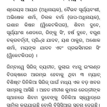
ଶ୍ରେୟସ ଆୟର (ଅଧିନାୟକ), ବୈଭବ ସୂର୍ଯ୍ୟବଂଶୀ,
ଅଭିଷେକ ଶର୍ମା, ତିଲକ ବର୍ମା (ଉପ-ଅଧିନାୟକ),
ଇଶାନ କିଷନ (ୱିକେଟକିପର), ଶିବମ ଦୁବେ,
ସୂର୍ଯ୍ୟାଂଶ ଶେଡଗେ, ରିଙ୍କୁ ସିଂ, ହର୍ଷ ଦୁବେ, ବରୁଣ
ଚକ୍ରବର୍ତ୍ତୀ, ପ୍ରିନ୍ସ ଯାଦବ, ୟଶ ଠାକୁର, ଅଶୋକ
ଶର୍ମା, ମୟଙ୍କ ଯାଦବ ଏବଂ ପ୍ରଭସିମରନ ସିଂ
(ୱିକେଟକିପର) ।
ଜିମ୍ବାୱେ ସିରିଜ୍ ବ୍ୟତୀତ, ଜୁଲାଇ ୧୪ରୁ ଇଂଲଣ୍ଡ
ବିପକ୍ଷରେ ଆରମ୍ଭ ହେବାକୁ ଥିବା ୩ ମ୍ୟାଚ୍
ବିଶିଷ୍ଟ ଦିନିକିଆ ସିରିଜ୍ ପାଇଁ ମଧ୍ୟ ଏକ ବଡ଼ ଖବର
ସାମ୍ନାକୁ ଆସିଛି । ଆହତ ନୀତୀଶ କୁମାର ରେଡ୍ଡୀଙ୍କ
ସ୍ଥାନରେ ଶିବମ ଦୁବେଙ୍କୁ ଦିନିକିଆ ସ୍କ୍ୱାଡ୍ରେ
ସାମିଲ କରାଯାଇଛି ବୋଲି ବିସିସିଆଇ ସୂଚନା ଦେଇଛି।