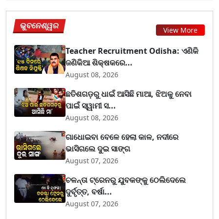
ଭୁବନେଶ୍ୱର
View More
Teacher Recruitment Odisha: ଏଣିକି
ଜଣିକିଆ ଶିକ୍ଷକରେ...
August 08, 2026
ଛତିଶଗଡ଼ରୁ ଧାଇଁ ଆସିଛି ମାଆ, ଝିଅକୁ ନେବା
ପାଇଁ ସ୍ୱାମୀ ସ...
August 08, 2026
ଗାଧୋଇବା ବେଳେ ହେଲା କାଳ, ନଦୀରେ
ଭାସିଗଲେ ଦୁଇ ସାଙ୍ଗ
August 07, 2026
ଚଳନ୍ତା ଟ୍ରେନରୁ ଯୁବକଙ୍କୁ ଠେଲିଦେଲେ
ଦୁର୍ବୃତ୍ତ, ବର୍ଷା...
August 07, 2026