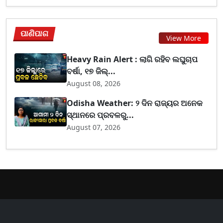
ପାଣିପାଗ
View More
Heavy Rain Alert : ଲାଗି ରହିବ ଲଘୁଚାପ
ବର୍ଷା, ୧୭ ଜିଲ୍...
August 08, 2026
Odisha Weather: ୨ ଦିନ ରାଜ୍ୟର ଅନେକ
ସ୍ଥାନରେ ପ୍ରବଳରୁ...
August 07, 2026