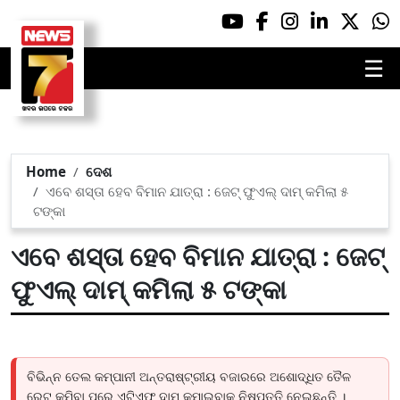
☰
Home
ଦେଶ
ଏବେ ଶସ୍ତା ହେବ ବିମାନ ଯାତ୍ରା : ଜେଟ୍ ଫୁଏଲ୍ ଦାମ୍ କମିଲା ୫
ଟଙ୍କା
ଏବେ ଶସ୍ତା ହେବ ବିମାନ ଯାତ୍ରା : ଜେଟ୍
ଫୁଏଲ୍ ଦାମ୍ କମିଲା ୫ ଟଙ୍କା
ବିଭିନ୍ନ ତେଲ କମ୍ପାନୀ ଅନ୍ତରାଷ୍ଟ୍ରୀୟ ବଜାରରେ ଅଶୋଦ୍ଧିତ ତୈଳ
ରେଟ୍ କମିବା ପରେ ଏଟିଏଫ୍ ଦାମ୍ କମାଇବାକୁ ନିଷ୍ପତ୍ତି ନେଇଛନ୍ତି ।