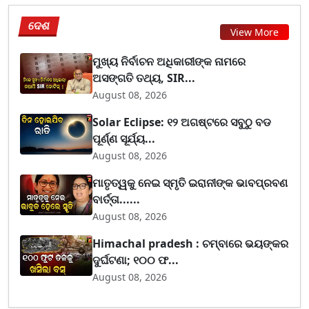
ଦେଶ
View More
ମୁଖ୍ୟ ନିର୍ବାଚନ ଅଧିକାରୀଙ୍କ ନାମରେ
ଅସଙ୍ଗତି ତଥ୍ୟ, SIR...
August 08, 2026
Solar Eclipse: ୧୨ ଅଗଷ୍ଟରେ ସବୁଠୁ ବଡ
ପୂର୍ଣ୍ଣ ସୂର୍ଯ୍ୟ...
August 08, 2026
ମାତୃତ୍ୱକୁ ନେଇ ସ୍ମୃତି ଇରାନୀଙ୍କ ଭାବପ୍ରବଣ
ବାର୍ତ୍ତା......
August 08, 2026
Himachal pradesh : ଚମ୍ବାରେ ଭୟଙ୍କର
ଦୁର୍ଘଟଣା; ୧୦୦ ଫ...
August 08, 2026