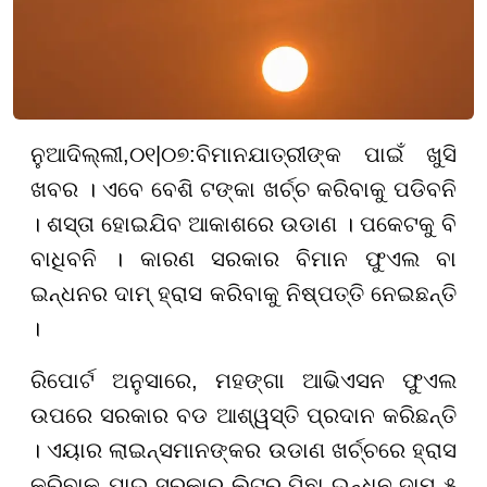
ନୁଆଦିଲ୍ଲୀ
,
୦୧
|
୦୭
:
ବିମାନଯାତ୍ରୀଙ୍କ ପାଇଁ ଖୁସି
ଖବର । ଏବେ ବେଶି ଟଙ୍କା ଖର୍ଚ୍ଚ କରିବାକୁ ପଡିବନି
। ଶସ୍ତା ହୋଇଯିବ ଆକାଶରେ ଉଡାଣ । ପକେଟକୁ ବି
ବାଧିବନି । କାରଣ ସରକାର ବିମାନ ଫୁଏଲ ବା
ଇନ୍ଧନର ଦାମ୍ ହ୍ରାସ କରିବାକୁ ନିଷ୍ପତ୍ତି ନେଇଛନ୍ତି
।
ରିପୋର୍ଟ ଅନୁସାରେ, ମହଙ୍ଗା ଆଭିଏସନ ଫୁଏଲ
ଉପରେ ସରକାର ବଡ ଆଶ୍ୱସ୍ତି ପ୍ରଦାନ କରିଛନ୍ତି
। ଏୟାର ଲାଇନ୍ସମାନଙ୍କର ଉଡାଣ ଖର୍ଚ୍ଚରେ ହ୍ରାସ
କରିବାକୁ ଯାଇ ସରକାର ଲିଟର ପିଛା ଇନ୍ଧନ ଦାମ୍ ୫