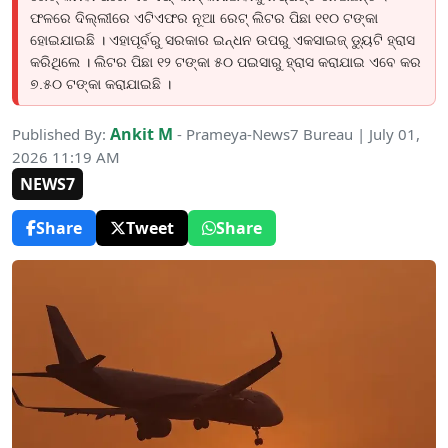
ଫଳରେ ଦିଲ୍ଲୀରେ ଏଟିଏଫର ନୂଆ ରେଟ୍ ଲିଟର ପିଛା ୧୧୦ ଟଙ୍କା
ହୋଇଯାଇଛି । ଏହାପୂର୍ବରୁ ସରକାର ଇନ୍ଧନ ଉପରୁ ଏକସାଇଜ୍ ଡ୍ୟୁଟି ହ୍ରାସ
କରିଥିଲେ । ଲିଟର ପିଛା ୧୨ ଟଙ୍କା ୫୦ ପଇସାରୁ ହ୍ରାସ କରାଯାଇ ଏବେ କର
୭.୫୦ ଟଙ୍କା କରାଯାଇଛି ।
Ankit M
Published By:
- Prameya-News7 Bureau | July 01,
2026 11:19 AM
NEWS7
Share
Tweet
Share