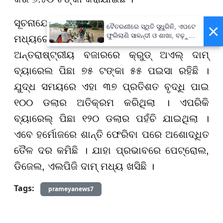
ସୂଚନାଯୋଗ୍ୟ, ଅଶୋଦ୍ଧିତ ତୈଳ ଦର ଗତ ୪ ମାସ
×
ବୈତରଣୀରେ ସ୍ଥିତି ସୁଧୁରିନି, ଏପଟେ
ଫୁଲିଲାଣି ସାଳନ୍ଦୀ ଓ ଶାଖା, ବଢ଼ୁଛି
ମଧ୍ୟରେ ସର୍ବନିମ୍ନ ସ୍ତରରେ ପହଁଚିଛି ।
ବନ୍ୟା ଭୟ
ଅନ୍ତରାଷ୍ଟ୍ରୀୟ ବଜାରରେ କ୍ରୁଡ୍ ଅଏଲ୍ ଦାମ୍
ବ୍ୟାରେଲ ପିଛା ୭୫ ଟଙ୍କା ୫୫ ପଇସା ରହିଛି ।
ଯୁଦ୍ଧ ସମୟରେ ଏହା ୩୭ ପ୍ରତିଶତ ବୃଦ୍ଧି ପାଇ
୧୦୦ ଡଲାର ଅତିକ୍ରମ କରିଥିଲା । ଏପରିକି
ବ୍ୟାରେଲ୍ ପିଛା ୧୨୦ ଡଲାର ପହଁଚି ଯାଇଥିଲା ।
ଏବେ ହର୍ମୋଜରେ ଶାନ୍ତି ଫେରିବା ପରେ ଅଶୋଦ୍ଧିତ
ତୈଳ ଦର କମିଛି । ଯାହା ପ୍ରଭାବରେ ପେଟ୍ରୋଲ,
ଡିଜେଲ, ଏଲପିଜି ଦାମ୍ ମଧ୍ୟ ଖସିଛି ।
Tags:
prameyanews7