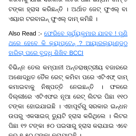
ଟଙ୍କା ହ୍ରାସ କରିଛନ୍ତି । ଅର୍ଥାତ ଜେଟ୍ ଫୁଏଲ୍ ବା
ଏୟାର ଟରବାଇନ୍ ଫୁଏଲ୍ ଦାମ୍ କମିଛି ।
Also Read :-
ଫେରିବେ ସୂର୍ଯ୍ୟକୁମାର ଯାଦବ ! ପୁଣି
ଥରେ ହେବେ କି କ୍ୟାପ୍ଟେନ୍ ? ଆୟାରଲ୍ୟାଣ୍ଡଠୁ
ହାରିଲା ପରେ ବୁଦ୍ଧି ଶିଖିବ BCCI
ବିଭିନ୍ନ ତେଲ କମ୍ପାନୀ ଅନ୍ତରାଷ୍ଟ୍ରୀୟ ବଜାରରେ
ଅଶୋଦ୍ଧିତ ତୈଳ ରେଟ୍ କମିବା ପରେ ଏଟିଏଫ୍ ଦାମ୍
କମାଇବାକୁ ନିଷ୍ପତ୍ତି ନେଇଛନ୍ତି । ଫଳରେ
ଦିଲ୍ଲୀରେ ଏଟିଏଫର ନୂଆ ରେଟ୍ ଲିଟର ପିଛା ୧୧୦
ଟଙ୍କା ହୋଇଯାଇଛି । ଏହାପୂର୍ବରୁ ସରକାର ଇନ୍ଧନ
ଉପରୁ ଏକସାଇଜ୍ ଡ୍ୟୁଟି ହ୍ରାସ କରିଥିଲେ । ଲିଟର
ପିଛା ୧୨ ଟଙ୍କା ୫୦ ପଇସାରୁ ହ୍ରାସ କରାଯାଇ ଏବେ
କର ୭.୫୦ ଟଙ୍କା କରାଯାଇଛି ।