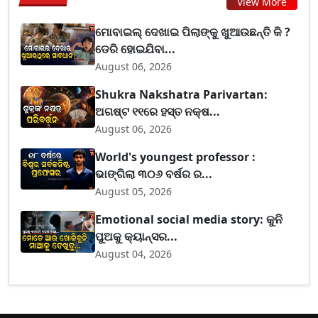
View More
ମୋବାଇଲ୍ ଦେଖାଇ ପିଲାଙ୍କୁ ଖୁଆଉଛନ୍ତି କି ?
ଡେରି ହୋଇଯିବା...
August 06, 2026
Shukra Nakshatra Parivartan:
ଅଗଷ୍ଟ ୧୧ରେ ହସ୍ତ ନକ୍ଷ...
August 06, 2026
World's youngest professor :
ଭାଙ୍ଗିଲା ୩୦୬ ବର୍ଷର ର...
August 05, 2026
Emotional social media story: କୁନି
ପୁଅକୁ କ୍ୟାନ୍ସର...
August 04, 2026