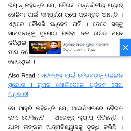
ରିୟାନ୍ କହିଛନ୍ତି ଯେ, ବୈଭବ ଅନ୍ତର୍ଜାତୀୟ ମ୍ୟାଚ୍
ଖେଳିବା ପାଇଁ ସମ୍ପୂର୍ଣ୍ଣ ରୂପେ ପ୍ରସ୍ତୁତ ଅଛନ୍ତି ।
ଏଥିରେ କୌଣସି ସନ୍ଦେହ ନାହିଁ । ତେବେ ସଞ୍ଜୁ
ସାମସନଙ୍କୁ ସୁଯୋଗ ମିଳିବା ଦଳ ଉଚିତ ମନେ
କରିଥିଲା । ସେ ଦଳକୁ ବିଶ୍ୱକପ୍ ଜିତାଇଛନ୍ତି । ତିନି
×
ଓଡ଼ିଶାକୁ ଆସିବ ପୁଞ୍ଜି, ତିନିଦିନିଆ
ଦିଲ୍ଲୀ ଗସ୍ତରେ ଯିବେ
ମାସ ତଳେ ତାଙ୍କ ବ୍ୟାଟିଂ ପାଇଁ ଭାରତ ଚାମ୍ପିଅନ୍
ମୁଖ୍ୟମନ୍ତ୍ରୀ ମୋହନ ମାଝୀ
ହୋଇଥିଲା ।
Also Read :-
ସଚିନଙ୍କ ପାଇଁ ବୈଭବଙ୍କୁ ମିଳିଲାନି
ସୁଯୋଗ ! ଗୁମର ଖୋଲିଦେଲେ ପୂର୍ବତନ ସେନା
ଅଧିକାରୀ
ସେ ଆହୁରି କହିଛନ୍ତି ଯେ, ଆଇପିଏଲରେ ବୈଭବ
ଭଲ ଖେଳିଛନ୍ତି । ଅରେଞ୍ଜ୍ କ୍ୟାପ୍ ଜିତିଛନ୍ତି ।
ଯାହା ତାଙ୍କର ଆତ୍ମବିଶ୍ୱାସକୁ ବୃଦ୍ଧି କରିଛି ।