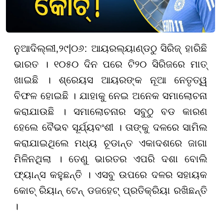
ନୁଆଦିଲ୍ଲୀ
,
୨୯
|
୦୬
:
ଆୟରଲ୍ୟାଣ୍ଡଠୁ ସିରିଜ୍ ହାରିଛି
ଭାରତ । ୧୦୫୦ ଦିନ ପରେ ଟି୨୦ ସିରିଜରେ ମାତ୍
ଖାଇଛି । ଶ୍ରେୟସ ଆୟରଙ୍କ ନୂଆ ନେତୃତ୍ୱ
ବିଫଳ ହୋଇଛି । ଯାହାକୁ ନେଇ ଅନେକ ସମାଲୋଚନା
କରାଯାଉଛି । ସମାଲୋଚନାର ସବୁଠୁ ବଡ କାରଣ
ହେଲେ ବୈଭବ ସୂର୍ଯ୍ୟବଂଶୀ । ତାଙ୍କୁ ଦଳରେ ସାମିଲ
କରାଯାଇଥିଲେ ମଧ୍ୟ ଚୂଡାନ୍ତ ଏକାଦଶରେ ଜାଗା
ମିଳିନଥିଲା । ତେଣୁ ଭାରତର ଏପରି ଦଶା ବୋଲି
ଫ୍ୟାନ୍ସ କହୁଛନ୍ତି । ଏସବୁ ଉପରେ ଦଳର ସହାୟକ
କୋଚ୍ ରିୟାନ୍ ଟେନ୍ ଡଜହେଟ୍ ପ୍ରତିକ୍ରିୟା ରଖିଛନ୍ତି
।