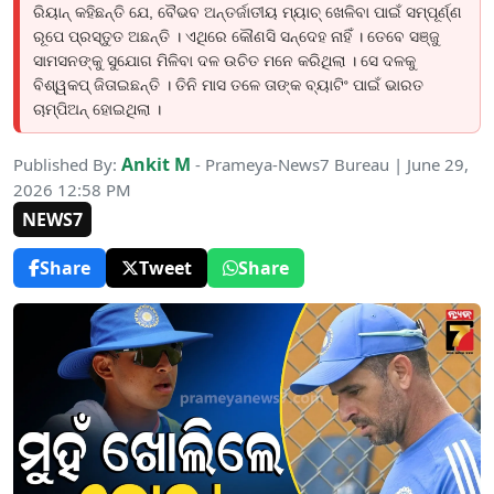
ରିୟାନ୍ କହିଛନ୍ତି ଯେ, ବୈଭବ ଅନ୍ତର୍ଜାତୀୟ ମ୍ୟାଚ୍ ଖେଳିବା ପାଇଁ ସମ୍ପୂର୍ଣ୍ଣ
ରୂପେ ପ୍ରସ୍ତୁତ ଅଛନ୍ତି । ଏଥିରେ କୌଣସି ସନ୍ଦେହ ନାହିଁ । ତେବେ ସଞ୍ଜୁ
ସାମସନଙ୍କୁ ସୁଯୋଗ ମିଳିବା ଦଳ ଉଚିତ ମନେ କରିଥିଲା । ସେ ଦଳକୁ
ବିଶ୍ୱକପ୍ ଜିତାଇଛନ୍ତି । ତିନି ମାସ ତଳେ ତାଙ୍କ ବ୍ୟାଟିଂ ପାଇଁ ଭାରତ
ଚାମ୍ପିଅନ୍ ହୋଇଥିଲା ।
Ankit M
Published By:
- Prameya-News7 Bureau | June 29,
2026 12:58 PM
NEWS7
Share
Tweet
Share