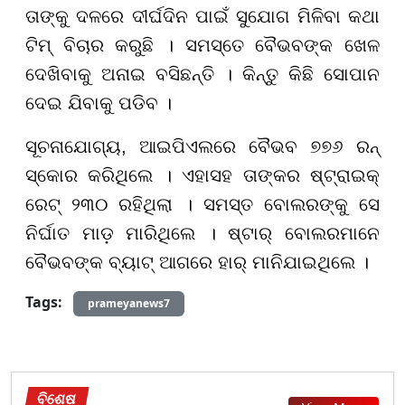
ତାଙ୍କୁ ଦଳରେ ଦୀର୍ଘଦିନ ପାଇଁ ସୁଯୋଗ ମିଳିବା କଥା
ଟିମ୍ ବିଚାର କରୁଛି । ସମସ୍ତେ ବୈଭବଙ୍କ ଖେଳ
ଦେଖିବାକୁ ଅନାଇ ବସିଛନ୍ତି । କିନ୍ତୁ କିଛି ସୋପାନ
ଦେଇ ଯିବାକୁ ପଡିବ ।
ସୂଚନାଯୋଗ୍ୟ, ଆଇପିଏଲରେ ବୈଭବ ୭୭୬ ରନ୍
ସ୍କୋର କରିଥିଲେ । ଏହାସହ ତାଙ୍କର ଷ୍ଟ୍ରାଇକ୍
ରେଟ୍ ୨୩୦ ରହିଥିଲା । ସମସ୍ତ ବୋଲରଙ୍କୁ ସେ
ନିର୍ଘାତ ମାଡ଼ ମାରିଥିଲେ । ଷ୍ଟାର୍ ବୋଲରମାନେ
ବୈଭବଙ୍କ ବ୍ୟାଟ୍ ଆଗରେ ହାର୍ ମାନିଯାଇଥିଲେ ।
Tags:
prameyanews7
ବିଶେଷ