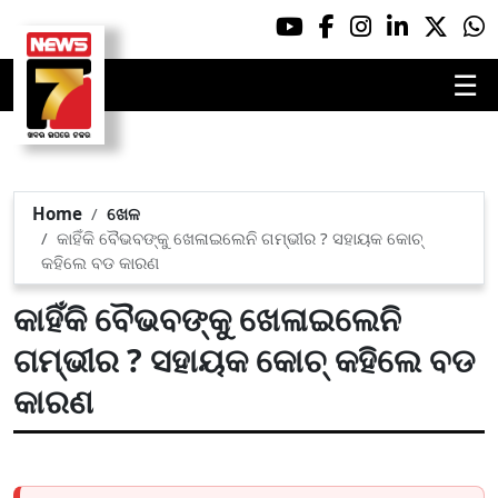
☰
Home
ଖେଳ
କାହିଁକି ବୈଭବଙ୍କୁ ଖେଳାଇଲେନି ଗମ୍ଭୀର ? ସହାୟକ କୋଚ୍
କହିଲେ ବଡ କାରଣ
କାହିଁକି ବୈଭବଙ୍କୁ ଖେଳାଇଲେନି
ଗମ୍ଭୀର ? ସହାୟକ କୋଚ୍ କହିଲେ ବଡ
କାରଣ