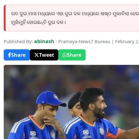
ଗତ ଦୁଇ ମାସ ମଧ୍ୟରେ ଏହା ଦୁଇ ଦଳ ମଧ୍ୟରେ ଷଷ୍ଠ ମୁକାବିଲା ହେଉଛ
ମୁହାଁମୁହିଁ ହୋଇଛନ୍ତି ଦୁଇ ଦଳ।
abinash
Published By:
- Prameya-News7 Bureau | February 2
Share
Tweet
Share