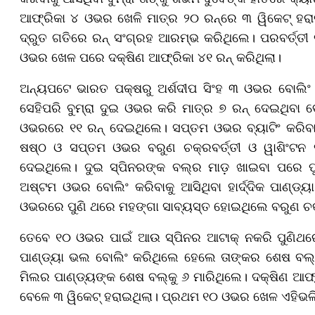
ଆଫ୍ରିକା ୪ ଓଭର ଖେଳି ମାତ୍ର ୨୦ ରନ୍‌ରେ ୩ ୱିକେଟ୍‌ ହରା
ଦ୍ରୁତ ଗତିରେ ରନ୍ ସଂଗ୍ରହ ଆରମ୍ଭ କରିଥିଲେ। ପରବର୍ତ୍ତୀ 
ଓଭର ଖେଳ ପରେ ଦକ୍ଷିଣ ଆଫ୍ରିକା ୪୧ ରନ୍ କରିଥିଲା।
ଅନ୍ୟପଟେ ଭାରତ ପକ୍ଷରୁ ଅର୍ଶଦୀପ ସିଂହ ୩ ଓଭର ବୋଲିଂ 
ସେହିପରି ବୁମ୍ରା ଦୁଇ ଓଭର କରି ମାତ୍ର ୭ ରନ୍ ଦେଇଥିବା ବ
ଓଭରରେ ୧୧ ରନ୍ ଦେଇଥିଲେ। ସପ୍ତମ ଓଭର ବ୍ୟାଟିଂ କରିବାକୁ
ଷଷ୍ଠ ଓ ସପ୍ତମ ଓଭର ବରୁଣ ଚକ୍ରବର୍ତ୍ତୀ ଓ ୱାଶିଂଟନ ସୁ
ଦେଇଥିଲେ। ଦୁଇ ସ୍ପିନରଙ୍କ ବଲ୍‌ର ମାଡ଼ ଖାଇବା ପରେ ପ
ଅଷ୍ଟମ ଓଭର ବୋଲିଂ କରିବାକୁ ଆସିଥିବା ହାର୍ଦ୍ଦିକ ପାଣ୍
ଓଭରରେ ପୁଣି ଥରେ ମହଙ୍ଗା ସାବ୍ୟସ୍ତ ହୋଇଥିଲେ ବରୁଣ ଚକ୍
ତେବେ ୧୦ ଓଭର ପାଇଁ ଆଉ ସ୍ପିନର ଆଟାକ୍ ନକରି ପୁଣିଥରେ
ପାଣ୍ଡ୍ୟା ଭଲ ବୋଲିଂ କରିଥିଲେ ହେଲେ ତାଙ୍କର ଶେଷ ବଲ୍ 
ମିଲର ପାଣ୍ଡ୍ୟଙ୍କ ଶେଷ ବଲ୍‌କୁ ୬ ମାରିଥିଲେ। ଦକ୍ଷିଣ ଆଫ
ବେଳେ ୩ ୱିକେଟ୍ ହରାଇଥିଲା। ପ୍ରଥମ ୧୦ ଓଭର ଖେଳ ଏହିଭଳି