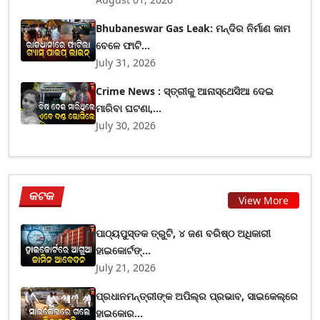
Bhubaneswar Gas Leak: ମନ୍ଦିର ନିର୍ମାଣ କାମ
ବେଳେ ଫାଟି...
July 31, 2026
Crime News : ସ୍ତ୍ରୀକୁ ଆନାସ୍ଥେସିଆ ଦେଇ
ମାରିବା ଘଟଣା,...
July 30, 2026
କଟକ
View More
ପାଠ୍ୟପୁସ୍ତକ ତ୍ରୁଟି, ୪ ଜଣ ବରିଷ୍ଠ ଅଧିକାରୀ
ହାଇକୋର୍ଟଙ୍...
July 21, 2026
ପ୍ରଧାନମନ୍ତ୍ରୀଙ୍କ ଅପିଲ୍‌ର ପ୍ରଭାବ, ସାଇକେଲ୍‌ରେ
ହାଇକୋର...