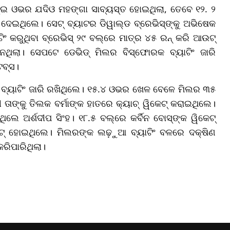
 ଦୁଇ ଓଭର ଯଦିଓ ମହଙ୍ଗା ସାବ୍ୟସ୍ତ ହୋଇଥିଲା, ତେବେ ୧୨. ୨
ଥିଲେ। ସେଟ୍ ବ୍ୟାଟର ଡିୱାଲ୍ଡ ବ୍ରେଭିସ୍‌ଙ୍କୁ ଅଭିଷେକ
ଂ କରୁଥିବା ବ୍ରେଭିସ୍‌ ୨୯ ବଲ୍‌ରେ ମାତ୍ର ୪୫ ରନ୍ କରି ଆଉଟ୍
ନଥିଲା। ସେପଟେ ଡେଭିଡ୍ ମିଲର ବିସ୍ଫୋରକ ବ୍ୟାଟିଂ ଜାରି
ଟବ୍ସ।
ବ୍ୟାଟିଂ ଜାରି ରଖିଥିଲେ। ୧୫.୪ ଓଭର ଖେଳ ବେଳେ ମିଲର ୩୫
ତାଙ୍କୁ ତିଲକ ବର୍ମାଙ୍କ ହାତରେ କ୍ୟାଚ୍ ୱିକେଟ୍ କରାଇଥିଲେ।
େ ଅର୍ଶଦୀପ ସିଂହ। ୧୮.୫ ବଲ୍‌ରେ କର୍ବିନ ବୋସ୍‌ଙ୍କ ୱିକେଟ୍
ଆଉଟ୍ ହୋଇଥିଲେ। ମିଲରଙ୍କ ଲଢ଼ୁଆ ବ୍ୟାଟିଂ ବଳରେ ଦକ୍ଷିଣ
କରିପାରିଥିଲା।