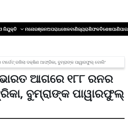
ଓ ନିଯୁକ୍ତି
ମନୋରଞ୍ଜନ
ଅପରାଧ
ଖେଳ
ବାଣିଜ୍ୟ
ରାଶିଫଳ
ବିଶେଷ
ପାଣିପାଗ
ର୍ଗେଟ୍ ରଖିଲା ଦକ୍ଷିଣ ଆଫ୍ରିକା, ବୁମ୍ରାଙ୍କ ପାୱାରଫୁଲ୍ ବୋଲିଂ
a: ଭାରତ ଆଗରେ ୧୮୮ ରନର
ରିକା, ବୁମ୍ରାଙ୍କ ପାୱାରଫୁଲ୍