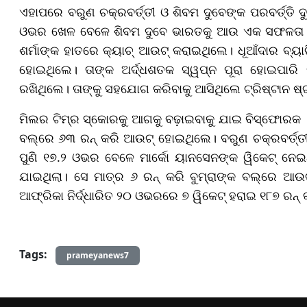
ଏହାପରେ ବରୁଣ ଚକ୍ରବର୍ତ୍ତୀ ଓ ଶିବମ ଦୁବେଙ୍କ ପରବର୍ତ୍ତି
ଓଭର ଖେଳ ବେଳେ ଶିବମ ଦୁବେ ଭାରତକୁ ଆଉ ଏକ ସଫଳତା ଦେଇ
ଶର୍ମାଙ୍କ ହାତରେ କ୍ୟାଚ୍ ଆଉଟ୍ କରାଇଥିଲେ। ଧୂଆଁଦାର ବ୍ୟାଟି
ହୋଇଥିଲେ। ତାଙ୍କ ଅର୍ଦ୍ଧଶତକ ସ୍ୱପ୍ନ ପୂରା ହୋଇପାରି 
ରଖିଥିଲେ। ତାଙ୍କୁ ସହଯୋଗ କରିବାକୁ ଆସିଥିଲେ ଟ୍ରିଷ୍ଟାନ ଷ୍
ମିଲର ଟିମ୍‌ର ସ୍କୋରକୁ ଆଗକୁ ବଢ଼ାଇବାକୁ ଯାଇ ବିସ୍ଫୋରକ 
ବଲ୍‌ରେ ୬୩ ରନ୍ କରି ଆଉଟ୍ ହୋଇଥିଲେ। ବରୁଣ ଚକ୍ରବର୍ତ୍ତୀ 
ପୁଣି ୧୭.୨ ଓଭର ବେଳେ ମାର୍କୋ ୟାନସେନଙ୍କ ୱିକେଟ୍ ନେଇଥିଲ
ଯାଇଥିଲା। ସେ ମାତ୍ର ୬ ରନ୍ କରି ବୁମ୍ରାଙ୍କ ବଲ୍‌ରେ 
ଆଫ୍ରିକା ନିର୍ଦ୍ଧାରିତ ୨୦ ଓଭରରେ ୭ ୱିକେଟ୍ ହରାଇ ୧୮୭ ରନ୍ 
Tags:
prameyanews7