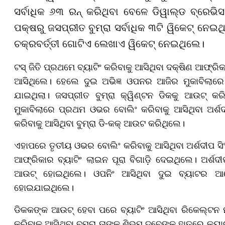
ସର୍ବାଧିକ ୬୩ ରନ୍ କରିଥିବା ବେଳେ ଡିୱାଲ୍ଡ ବ୍ରେଭି
ପକ୍ଷରୁ ଜସପ୍ରୀତ ବୁମ୍ରା ସର୍ବାଧିକ ୩ଟି ୱିକେଟ୍ ନେଇଥ
ଚକ୍ରବର୍ତ୍ତୀ ଗୋଟିଏ ଲେଖାଏ ୱିକେଟ୍ ନେଇଥିଲେ।
ଟସ୍‌ ଜିତି ପ୍ରଥମେ ବ୍ୟାଟିଂ କରିବାକୁ ଆସିଥିବା ଦକ୍ଷିଣ ଆଫ୍ର
ଆସିଥିଲେ। ହେଲେ ଦୁଇ ଅଭିଜ୍ଞ ଓପନର ଆଜିର ମୁକାବିଲାରେ 
ଯାଇଥିଲା। ଜସପ୍ରୀତ ବୁମ୍ରା କ୍ୱିଣ୍ଟନ ଡିକକୁ ଆଉଟ୍
ମୁକାବିଲାରେ ପ୍ରଥମ ଓଭର ବୋଲିଂ କରିବାକୁ ଆସିଥିବା ଅର୍
କରିବାକୁ ଆସିଥିବା ବୁମ୍ରା ଡି-କକ୍ ଆଉଟ କରିଥିଲେ।
ଏହାପରେ ତୃତୀୟ ଓଭର ବୋଲିଂ କରିବାକୁ ଆସିଥିବା ଅର୍ଶଦୀପ ସି
ଆଫ୍ରିକାର ବ୍ୟାଟିଂ ଲାଇନ ପୂରା ବିଗାଡ଼ି ଦେଇଥିଲେ। ଅର୍ଶଦୀପ
ଆଉଟ୍ ହୋଇଥିଲେ। ଓପନିଂ ଆସିଥିବା ଦୁଇ ବ୍ୟାଟର ଆଡେନ
ହୋଇଯାଇଥିଲେ।
ଡିକକଙ୍କ ଆଉଟ୍ ହେବା ପରେ ବ୍ୟାଟିଂ ଆସିଥିବା ରିକେଲ୍ଟନ ମଧ
କରିବାକୁ ଆସିଥିବା ବୁମ୍ରା ତାଙ୍କୁ ଶିଭମ ଦୁବେଙ୍କ ହାତରେ 