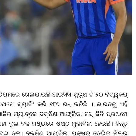
ିୟମରେ ଖେଳାଯାଉଛି ଆଇସିସି ପୁରୁଷ ଟି-୨୦ ବିଶ୍ୱକପ୍
ଥମେ ବ୍ୟାଟିଂ କରି ୧୮୭ ରନ୍ କରିଛି । ଭାରତକୁ ଏହି
ଆଜିର ମ୍ୟାଚ୍‌ରେ ଦକ୍ଷିଣ ଆଫ୍ରିକା ଟସ୍ ଜିତି ପ୍ରଥମେ
ହା ଦୁଇ ଦଳ ମଧ୍ୟରେ ଷଷ୍ଠ ମୁକାବିଲା ହେଉଛି। କିନ୍ତୁ
ି ଦୁଇ ଦଳ। ଦକ୍ଷିଣ ଆଫ୍ରିକା ପକ୍ଷରୁ ଡେଭିଡ ମିଲର