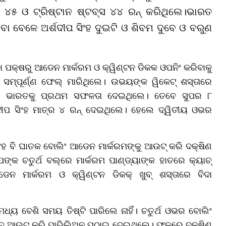
ସ ୪୫ ଓ ଟ୍ରିଷ୍ଟାନ ଷ୍ଟବ୍ସ ୪୪ ରନ୍ କରିଥିଲେ।ଭାରତ
ିବା ବେଳେ ଅର୍ଶଦୀପ ସିଂହ ଦୁଇଟି ଓ ଶିବମ ଦୁବେ ଓ ବରୁଣ
ିକା ପକ୍ଷରୁ ଆଡେନ ମାର୍କରମ ଓ କ୍ୱିଣ୍ଟନ ଡିକକ ଓପନିଂ କରିବାକୁ
ସମ୍ପୂର୍ଣ୍ଣ ଫେଲ୍ ମାରିଥିଲେ। ଉଭୟଙ୍କ ୱିକେଟ୍ ଶସ୍ତାରେ
 କରି ଭାରତକୁ ପ୍ରଥମ ସଫଳତା ଦେଇଥିଲେ। ତେବେ ସୁପର ୮
ଶଦୀପ ସିଂହ ମାତ୍ର ୪ ରନ୍ ଦେଇଥିଲେ। ହେଲେ ଦ୍ୱିତୀୟ ଓଭର
ଂହ ବି ଘାତକ ବୋଲିଂ ଆଡେନ ମାର୍କରମଙ୍କୁ ଆଉଟ୍ କରି ଦକ୍ଷିଣ
ଙ୍କ ଚତୁର୍ଥ ବଲ୍‌ରେ ମାର୍କରମ ପାଣ୍ଡ୍ୟାଙ୍କ ହାତରେ କ୍ୟାଚ୍‌
 ମାର୍କରମ ଓ କ୍ୱିଣ୍ଟନ ଡିକକ୍ ଖୁବ୍ ଶସ୍ତାରେ ବିଦା
୍ୟ ବେଶି ସମୟ ତିଷ୍ଟି ପାରିଲେ ନାହିଁ। ଚତୁର୍ଥ ଓଭର ବୋଲିଂ
କ୍ୟାଚ୍ ଆଉଟ୍ କରି ପାଭିଲିଅନ ପଠାଇ ଦେଇଥିଲେ। ଫଳରେ ଦକ୍ଷିଣ