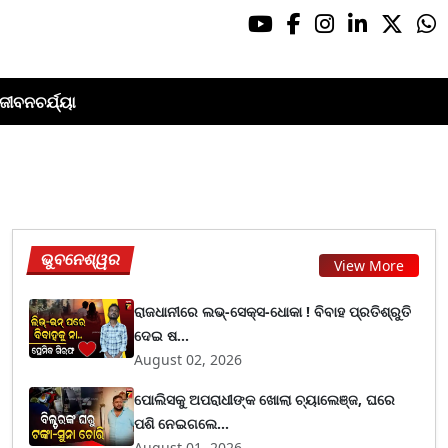
ଜୀବନଚର୍ଯ୍ୟା
ଭୁବନେଶ୍ୱର
View More
ରାଜଧାନୀରେ ଲଭ୍-ସେକ୍ସ-ଧୋକା ! ବିବାହ ପ୍ରତିଶ୍ରୁତି
ଦେଇ ଷ...
August 02, 2026
ପୋଲିସକୁ ଅପରାଧୀଙ୍କ ଖୋଲା ଚ୍ୟାଲେଞ୍ଜ, ଘରେ
ପଶି ନେଇଗଲେ...
August 01, 2026