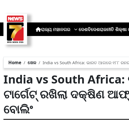
ରାଜ୍ୟ
ମହାନଗର
ଦେଶ
ବିଦେଶ
ରାଜନୀତି
ଶିକ୍ଷା 
Home
ଖେଳ
India vs South Africa: ଭାରତ ଆଗରେ ୧୮୮ ରନର ଟା
India vs South Afric
ଟାର୍ଗେଟ୍ ରଖିଲା ଦକ୍ଷିଣ ଆଫ୍
ବୋଲିଂ