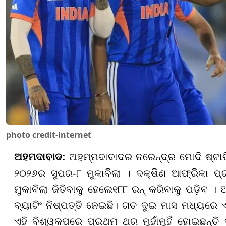
photo credit-internet
ଅହମଦାବାଦ
:
ଅହମ୍ମଦାବାଦର ନରେନ୍ଦ୍ର ମୋଦି ଷ୍ଟାଡ
୨୦୨୬ର ସୁପର-୮ ମୁକାବିଲା । ଦକ୍ଷିଣ ଆଫ୍ରିକା ପ୍ର
ମୁକାବିଲା ଜିତିବାକୁ ହେଲେ୧୮୮ ରନ୍ କରିବାକୁ ପଡ଼ିବ । 
ବ୍ୟାଟିଂ ନିଷ୍ପତ୍ତି ନେଇଛି। ଗତ ଦୁଇ ମାସ ମଧ୍ୟରେ ଏ
ଏହି ବିଶ୍ୱକପରେ ପ୍ରଥମ ଥର ମୁହାଁମୁହିଁ ହୋଇଛନ୍ତ