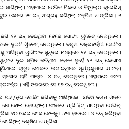
ଇ ସାରିଥିଲା। ଏହାପରେ ଡେଭିଡ ମିଲର ଓ ଡିୱାଲ୍ଡ ବ୍ରେଭିସ୍
ଦୁଇ ଓଭରେ ୨୧ ରନ୍ ସଂଗ୍ରହ କରିଥିଲା ଦକ୍ଷିଣ ଆଫ୍ରିକା। ୬
କରି ୨୨ ରନ୍ ଦେଇଥିବା ବେଳେ ଗୋଟିଏ ୱିକେଟ୍ ନେଇଥିଲେ।
େଳେ ଦୁଇଟି ୱିକେଟ୍ ନେଇଥିଲେ। ବରୁଣ ଚକ୍ରବର୍ତ୍ତୀ ଗୋଟିଏ
 ଆସିଥିବା ୱାଶିଂଟନ ସୁନ୍ଦର ମଧ୍ୟରେ ୧୧ ରନ୍‌ ଦେଇଥିଲେ।
ନ୍ଦର ଦୁଇ ସ୍ପିନ କରିଥିବା ବେଳେ ଦୁହେଁ ୨୨ ରନ୍ ଲେଖାଏ
ୁଣିଥରେ ଦ୍ରୁତ ବୋଲର ଲଗାଇଥିଲେ ସୂର୍ଯ୍ୟକୁମାର ଯାଦବ।
ଡ୍ୟା ସ୍କୋର ଚାପି ମାତ୍ର ୪ ରନ୍ ଦେଇଥିଲେ। ଏହାପରେ ନବମ
ରବର୍ତ୍ତୀ। ଏହି ଓଭରରେ ସେ ୧୭ ରନ୍ ଦେଇଥିଲେ।
 ପାଣ୍ଡ୍ୟା ବୋଲିଂ କରିବାକୁ ଆସିଥିଲେ। ଯଦିଓ ଦଶମ ଓଭର
ନୋ ବୋଲ ହୋଇଥିଲା। ଫଳରେ ଫ୍ରି ହିଟ୍‌ ପାଇଥିବା ଡେଭିଲ୍‌
୍ରିକା ୧୦ ଓଭର ଖେଳ ବେଳକୁ ୮.୧୩ ହାରରେ ୮୪ ରନ୍ କରିଥିବା
 ଖେଳିଥିଲା ଦକ୍ଷିଣ ଆଫ୍ରିକା।