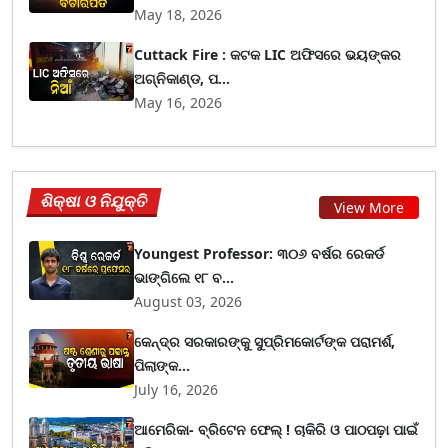
May 18, 2026
Cuttack Fire : କଟକ LIC ଅଫିସରେ ଭୟଙ୍କର
ଅଗ୍ନିକାଣ୍ଡ, ପ...
May 16, 2026
ଶିକ୍ଷା ଓ ନିଯୁକ୍ତି
View More
Youngest Professor: ୩୦୬ ବର୍ଷର ରେକର୍ଡ
ଭାଙ୍ଗିଲେ ୧୮ ବ...
August 03, 2026
କେନ୍ଦ୍ର ସରକାରଙ୍କୁ ସୁପ୍ରିମକୋର୍ଟଙ୍କ ପରାମର୍ଶ,
ପିଲାଙ୍କ...
July 16, 2026
ଆମେରିକା- ବ୍ରିଟେନ ଫେଲ୍ ! ଚାକିରି ଓ ପାଠପଢ଼ା ପାଇଁ