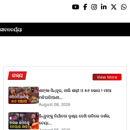
ଜୀବନଚର୍ଯ୍ୟା
ରାଜ୍ୟ
View More
ଶଙ୍ଖା-ସିନ୍ଦୂର, ନାଲି ଶାଢ଼ୀ ଓ ୫୬ ଭୋଗ ! ମାଆ
ମଝିଘରିଆଣୀ...
August 08, 2026
ହିନ୍ଦୁଙ୍କୁ ନିର୍ଯାତନା ଦୃଶ୍ୟ ଦେଖି ତାତିଲେ ଦର୍ଶକ,
ଚେୟା...
August 08, 2026