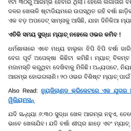
୧ଟା ୩୦ରୁ ଆରମ୍ଭ ହେବାର ଥିଲା। ହେଲେ ଲଗାତାର ବର୍ଷା 
ଦଳର ଖେଳାଳି ଷ୍ଟାଡିୟମରେ ଉପସ୍ଥିତ ରହି ବର୍ଷା ଛାଡ଼
ଏକ ବଡ଼ ଅପଡେଟ୍ ସାମ୍ନାକୁ ଆସିଛି, ଯାହା ଦିନିକିଆ ମ୍
ଏତିକି ସମୟ ସୁଦ୍ଧା ମ୍ୟାଚ୍ ନହେଲେ ଓଭର କମିବ !
ଧର୍ମଶାଳାରେ ଏବେ ମଧ୍ୟ ହାଲୁକା ଝିପି ଝିପି ବର୍ଷା ଜ
ବେଗ ପୂର୍ବ ଅପେକ୍ଷା କିଛିଟା କମିଛି। ମ୍ୟାଚ୍ ବିଳମ୍
ମଜାମସ୍ତି କରୁଥିବା ଦେଖିବାକୁ ମିଳିଛି। ଅନ୍ୟପଟେ, ନ
ଆରମ୍ଭ ହୋଇଗଲାଣି। ୨୦ ଓଭର ବିଶିଷ୍ଟ ମ୍ୟାଚ୍ ପାଇଁ 
Also Read:
ନ୍ୟୁଜିଲାଣ୍ଡ କ୍ରିକେଟରେ ଏକ ଯୁଗର 
ୱିଲିୟମସନ୍
ଯଦି ସନ୍ଧ୍ୟା ୬:୩୦ ସୁଦ୍ଧା ଖେଳ ଆରମ୍ଭ ନହୁଏ, ତେବେ
ଭାବେ ଖେଳାଯିବ। ଯଦି ବର୍ଷା ଶୀଘ୍ର ଛାଡ଼େ ଏବଂ ମ୍ୟା