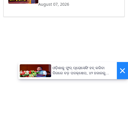
August 07, 2026
×
ଓଡ଼ିଶାକୁ ଫୁଡ୍ ପ୍ରୋସେସିଂ ହବ୍ କରିବା
ଦିଗରେ ବଡ଼ ପଦକ୍ଷେପ, ୪୨ ହଜାରରୁ
ଅଧିକ ନିଯୁକ୍ତି ସୁଯୋଗ