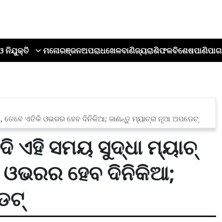
ଓ ନିଯୁକ୍ତି
ମନୋରଞ୍ଜନ
ଅପରାଧ
ଖେଳ
ବାଣିଜ୍ୟ
ରାଶିଫଳ
ବିଶେଷ
ପାଣିପାଗ
ୁଏ, ତେବେ ଏତିକି ଓଭରର ହେବ ଦିନିକିଆ; ଜାଣନ୍ତୁ ମ୍ୟାଚ୍‌ର ନୂଆ ଅପଡେଟ୍
ଦି ଏହି ସମୟ ସୁଦ୍ଧା ମ୍ୟାଚ୍
 ଓଭରର ହେବ ଦିନିକିଆ;
େଟ୍