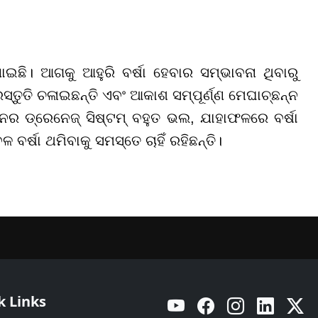
ାଯାଇଛି। ଆଗକୁ ଆହୁରି ବର୍ଷା ହେବାର ସମ୍ଭାବନା ଥିବାରୁ
ସ୍ତୁତି ଚଳାଇଛନ୍ତି ଏବଂ ଆକାଶ ସମ୍ପୂର୍ଣ୍ଣ ମେଘାଚ୍ଛନ୍ନ
ାନର ଡ୍ରେନେଜ୍ ସିଷ୍ଟମ୍ ବହୁତ ଭଲ, ଯାହାଫଳରେ ବର୍ଷା
 ବର୍ଷା ଥମିବାକୁ ସମସ୍ତେ ଚାହିଁ ରହିଛନ୍ତି।
k Links
YouTube
Facebook
Instagram
Linkedin
Twitt