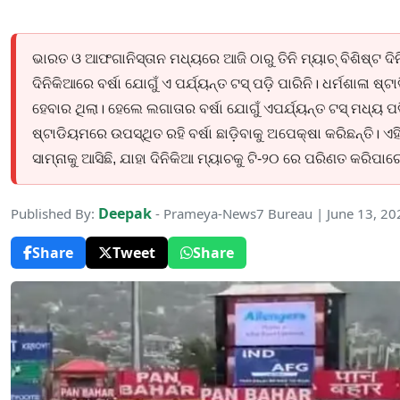
ଭାରତ ଓ ଆଫଗାନିସ୍ତାନ ମଧ୍ୟରେ ଆଜି ଠାରୁ ତିନି ମ୍ୟାଚ୍ ବିଶିଷ୍ଟ ଦ
ଦିନିକିଆରେ ବର୍ଷା ଯୋଗୁଁ ଏ ପର୍ଯ୍ୟନ୍ତ ଟସ୍ ପଡ଼ି ପାରିନି। ଧର୍ମଶାଳା
ହେବାର ଥିଲା। ହେଲେ ଲଗାତାର ବର୍ଷା ଯୋଗୁଁ ଏପର୍ଯ୍ୟନ୍ତ ଟସ୍ ମଧ୍ୟ ପ
ଷ୍ଟାଡିୟମରେ ଉପସ୍ଥିତ ରହି ବର୍ଷା ଛାଡ଼ିବାକୁ ଅପେକ୍ଷା କରିଛନ୍ତି
ସାମ୍ନାକୁ ଆସିଛି, ଯାହା ଦିନିକିଆ ମ୍ୟାଚକୁ ଟି-୨୦ ରେ ପରିଣତ କରିପାର
Deepak
Published By:
- Prameya-News7 Bureau | June 13, 2
Share
Tweet
Share