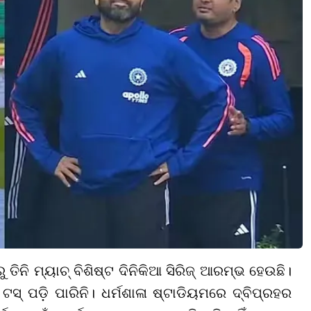
ିନି ମ୍ୟାଚ୍ ବିଶିଷ୍ଟ ଦିନିକିଆ ସିରିଜ୍ ଆରମ୍ଭ ହେଉଛି।
 ଟସ୍ ପଡ଼ି ପାରିନି। ଧର୍ମଶାଳା ଷ୍ଟାଡିୟମରେ ଦ୍ବିପ୍ରହର