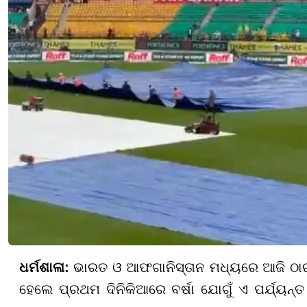
ଧର୍ମଶାଳା:
ଭାରତ ଓ ଆଫଗାନିସ୍ତାନ ମଧ୍ୟରେ ଆଜି ଠାରୁ ତ
ହେଲେ ପ୍ରଥମ ଦିନିକିଆରେ ବର୍ଷା ଯୋଗୁଁ ଏ ପର୍ଯ୍ୟନ୍ତ