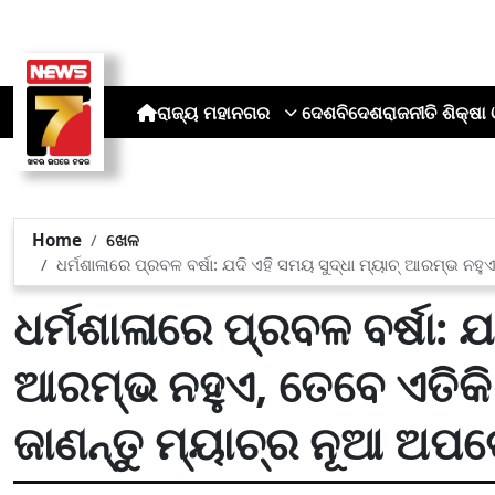
ରାଜ୍ୟ
ମହାନଗର
ଦେଶ
ବିଦେଶ
ରାଜନୀତି
ଶିକ୍ଷା 
Home
ଖେଳ
ଧର୍ମଶାଳାରେ ପ୍ରବଳ ବର୍ଷା: ଯଦି ଏହି ସମୟ ସୁଦ୍ଧା ମ୍ୟାଚ୍ ଆରମ୍ଭ ନହ
ଧର୍ମଶାଳାରେ ପ୍ରବଳ ବର୍ଷା: ଯ
ଆରମ୍ଭ ନହୁଏ, ତେବେ ଏତିକି
ଜାଣନ୍ତୁ ମ୍ୟାଚ୍‌ର ନୂଆ ଅପଡ