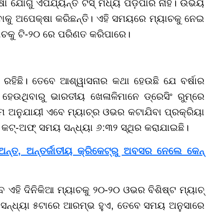
ଯୋଗୁଁ ଏପର୍ଯ୍ୟନ୍ତ ଟସ୍ ମଧ୍ୟ ପଡ଼ିପାରି ନାହିଁ। ଉଭୟ
ିବାକୁ ଅପେକ୍ଷା କରିଛନ୍ତି। ଏହି ସମୟରେ ମ୍ୟାଚକୁ ନେଇ
ୟାଚକୁ ଟି-୨୦ ରେ ପରିଣତ କରିପାରେ।
ାରି ରହିଛି। ତେବେ ଆଶ୍ୱାସନାର କଥା ହେଉଛି ଯେ ବର୍ଷାର
ବ ହେଉଥିବାରୁ ଭାରତୀୟ ଖେଳାଳିମାନେ ଡ୍ରେସିଂ ରୁମ୍ରେ
ିୟମ ଅନୁଯାୟୀ ଏବେ ମ୍ୟାଚ୍ର ଓଭର କଟାଯିବା ପ୍ରକ୍ରିୟା
କଟ୍-ଅଫ୍ ସମୟ ସନ୍ଧ୍ୟା ୬:୩୨ ସ୍ଥିର କରାଯାଇଛି।
ଅନ୍ତ, ଅନ୍ତର୍ଜାତୀୟ କ୍ରିକେଟ୍ରୁ ଅବସର ନେଲେ କେନ୍
 ଏହି ଦିନିକିଆ ମ୍ୟାଚକୁ ୨୦-୨୦ ଓଭର ବିଶିଷ୍ଟ ମ୍ୟାଚ୍
ଚ୍ ସନ୍ଧ୍ୟା ୫ଟାରେ ଆରମ୍ଭ ହୁଏ, ତେବେ ସମୟ ଅନୁସାରେ