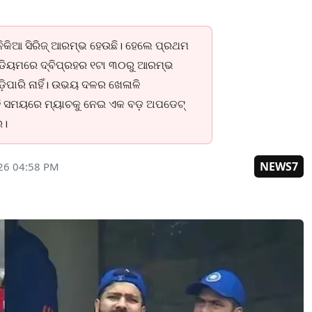
ିନିକିଆ ସିରିଜ୍ ଆରମ୍ଭ ହେଉଛି। ହେଲେ ପ୍ରଥମ
 ଷ୍ଟାଡିୟମରେ ଦ୍ବିପ୍ରହର ୧ଟା ୩୦ରୁ ଆରମ୍ଭ
ଡ଼ିପାରି ନାହିଁ। ଉଭୟ ଦଳର ଖେଳାଳି
। ଏହି ସମୟରେ ମ୍ୟାଚକୁ ନେଇ ଏକ ବଡ଼ ଅପଡେଟ୍
େ।
NEWS7
026 04:58 PM