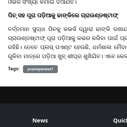
ଓଭର ସଂଖ୍ୟା କମାଇ ଦିଆଯିବ।
ପିଚ୍ ସହ ପୂରା ପଡ଼ିଆକୁ ଢାଙ୍କିଲେ ଗ୍ରାଉଣ୍ଡଷ୍ଟାଫ୍
ବର୍ତ୍ତମାନ ସୁଦ୍ଧା ପିଚକୁ କଭର୍ସ ଦ୍ୱାରା ଢାଙ୍କି ରଖ
ଗ୍ରାଉଣ୍ଡଷ୍ଟାଫ୍ ପୂରା ପଡ଼ିଆକୁ କଭର କରିବା ପାଇଁ ପ୍ର
ରହିଛି। ତେବେ ପ୍ଲସ୍ ପଏଣ୍ଟ ହେଉଛି, ଧର୍ମଶାଳା ମୈଦ
ରୁକିବା ମାତ୍ରେ ପଡ଼ିଆ ଖୁବ୍ ଶୀଘ୍ର ଶୁଖିଯିବ। ଏବେ କେବଳ
Tags:
prameyanews7
News
Quic