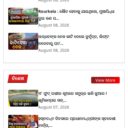
Rourkela : ଶୌଚ ହେବାକୁ ଯାଇଥିଲେ, ମୁଖାପିନ୍ଧା
ଦୁଇ ଜଣ ପ...
August 08, 2026
ଉଦ୍ଧବଙ୍କ ବେକ କାଟି ଦେଲେ ଦୁର୍ବୃତ୍ତ, ଲିଫ୍ଟ
ନଦେବାରୁ ଘଟ...
August 08, 2026
ବିଶେଷ
View More
୧୮ ଫୁଟ୍ ଗଭୀର କୂଅରେ ସମୁଦ୍ର ଭଳି ଜୁଆର !
ଭୂମିକମ୍ପର ସଙ୍...
August 07, 2026
ହସ୍ତତନ୍ତ ଦିବସରେ ପ୍ରଧାନମନ୍ତ୍ରୀଙ୍କ ସ୍ବଦେଶୀ
ବାର୍ତ୍ତା,...