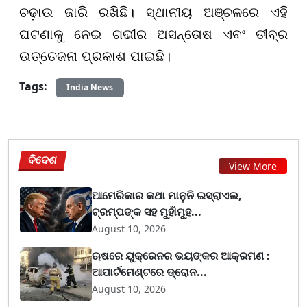
ଚଢ଼ାଉ ଜାରି ରଖିଛି। ସ୍ଥାନୀୟ ଅଞ୍ଚଳରେ ଏହି
ଘଟଣାକୁ ନେଇ ଗଭୀର ଅସନ୍ତୋଷ ଏବଂ ତୀବ୍ର
ଉତ୍ତେଜନା ପ୍ରକାଶ ପାଇଛି।
Tags:
India News
ବିଦେଶ
View More
ଆମେରିକାର କଥା ମାନୁନି ଇସ୍ରାଏଲ,
ଟ୍ରମ୍ପଙ୍କ ସହ ମୁହାଁମୁହ...
August 10, 2026
ଋଷରେ ୟୁକ୍ରେନର ଭୟଙ୍କର ଆକ୍ରମଣ :
ଆପାର୍ଟମେଣ୍ଟରେ ଡ୍ରୋନ...
August 10, 2026