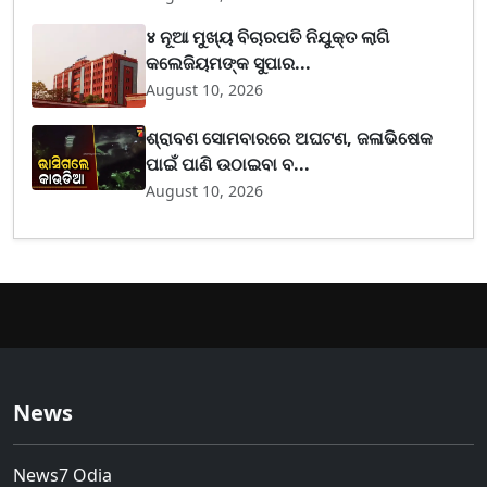
४ ନୂଆ ମୁଖ୍ୟ ବିଚାରପତି ନିଯୁକ୍ତ ଲାଗି
କଲେଜିୟମଙ୍କ ସୁପାର...
August 10, 2026
ଶ୍ରାବଣ ସୋମବାରରେ ଅଘଟଣ, ଜଳାଭିଷେକ
ପାଇଁ ପାଣି ଉଠାଇବା ବ...
August 10, 2026
News
News7 Odia