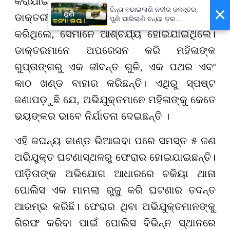
କରାଯାଇଥିଲା।ମହିଳାଙ୍କ ଚିକିତ୍ସା କରୁଥିବା
×
ଚିନ୍ତା ବଢାଇଲାଣି ନଦୀର ଜଳସ୍ତର,
ଡାକ୍ତରୀ ଦଳ ଯେତେବେଳେ ତାଙ୍କର ପରୀକ୍ଷା
ପୁଣି ଘାରିଲାଣି ବନ୍ୟା ଡ଼ର...
କରିଥିଲେ, ସେମାନେ ଆଶ୍ଚର୍ଯ୍ୟ ହୋଇଯାଇଥିଲେ।
ଡାକ୍ତରମାନେ ଅପରେସନ କରି ମହିଳାଙ୍କ
ଗୁପ୍ତାଙ୍ଗରୁ ଏକ ଜୀବନ୍ତ ଗୁଳି, ଏକ ପଥର ଏବଂ
କାଠ ଖଣ୍ଡ ବାହାର କରିଛନ୍ତି। ଏଥିରୁ ସ୍ପଷ୍ଟ
ଜଣାପଡ଼ୁଛି ଯେ, ଅଭିଯୁକ୍ତମାନେ ମହିଳାଙ୍କୁ କେତେ
ଭୟଙ୍କର ଭାବେ ନିର୍ଯାତନା ଦେଇଛନ୍ତି ।
ଏହି ଜଘନ୍ୟ କାଣ୍ଡ ଭିଆଇବା ପରେ ସମସ୍ତ ୫ ଜଣ
ଅଭିଯୁକ୍ତ ଘଟଣାସ୍ଥଳରୁ ଫେରାର ହୋଇଯାଇଛନ୍ତି।
ପୀଡ଼ିତାଙ୍କ ଅଭିଯୋଗ ଆଧାରରେ ଚକିୟା ଥାନା
ପୋଲିସ ଏକ ମାମଲା ରୁଜୁ କରି ଘଟଣାର ତଦନ୍ତ
ଆରମ୍ଭ କରିଛି। ଫେରାର ଥିବା ଅଭିଯୁକ୍ତମାନଙ୍କୁ
ଗିରଫ କରିବା ପାଇଁ ପୋଲିସ ବିଭିନ୍ନ ସ୍ଥାନରେ