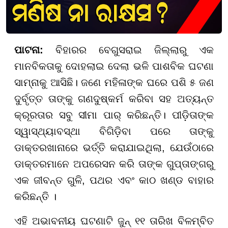
ପାଟନା:
ବିହାରର ବେଗୁସରାଇ ଜିଲ୍ଲାରୁ ଏକ
ମାନବିକତାକୁ ଦୋହଲାଇ ଦେଲା ଭଳି ପାଶବିକ ଘଟଣା
ସାମ୍ନାକୁ ଆସିଛି। ଜଣେ ମହିଳାଙ୍କ ଘରେ ପଶି ୫ ଜଣ
ଦୁର୍ବୃତ୍ତ ତାଙ୍କୁ ଗଣଦୁଷ୍କର୍ମ କରିବା ସହ ଅତ୍ୟନ୍ତ
କ୍ରୂରତାର ସବୁ ସୀମା ପାର୍ କରିଛନ୍ତି। ପୀଡ଼ିତାଙ୍କ
ସ୍ୱାସ୍ଥ୍ୟାବସ୍ଥା ବିଗିଡ଼ିବା ପରେ ତାଙ୍କୁ
ଡାକ୍ତରଖାନାରେ ଭର୍ତ୍ତି କରାଯାଇଥିଲା, ଯେଉଁଠାରେ
ଡାକ୍ତରମାନେ ଅପରେସନ କରି ତାଙ୍କ ଗୁପ୍ତାଙ୍ଗରୁ
ଏକ ଜୀବନ୍ତ ଗୁଳି, ପଥର ଏବଂ କାଠ ଖଣ୍ଡ ବାହାର
କରିଛନ୍ତି ।
ଏହି ଅଭାବନୀୟ ଘଟଣାଟି ଜୁନ୍ ୧୧ ତାରିଖ ବିଳମ୍ବିତ