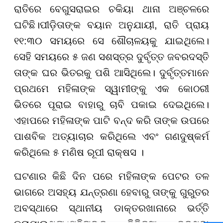
ରାତିରେ ବେଗୁସରାଇର ଚକିୟା ଥାନା ଅଞ୍ଚଳରେ
ଘଟିଛି।ପୀଡ଼ିତାଙ୍କ ବୟାନ ଅନୁଯାୟୀ, ରାତି ପ୍ରାୟ
୧୧:୩୦ ସମୟରେ ସେ ଶୌଚାଳୟକୁ ଯାଇଥିଲେ।
ସେହି ସମୟରେ ୫ ଜଣ ସଶସ୍ତ୍ର ଦୁର୍ବୃତ୍ତ ଜବରଦସ୍ତି
ତାଙ୍କ ଘର ଭିତରକୁ ପଶି ଆସିଥିଲେ। ଦୁର୍ବୃତ୍ତମାନେ
ପ୍ରଥମେ ମହିଳାଙ୍କ ସ୍ୱାମୀଙ୍କୁ ଏକ କୋଠରୀ
ଭିତରେ ପୂରାଇ ବାହାରୁ ଚାବି ପକାଇ ଦେଇଥିଲେ।
ଏହାପରେ ମହିଳାଙ୍କ ପାଟି ବନ୍ଦ କରି ତାଙ୍କ ଉପରେ
ପାଶବିକ ଅତ୍ୟାଚାର କରିଥିଲେ ଏବଂ ଗଣଦୁଷ୍କର୍ମ
କରିଥିଲେ ୫ ମଣିଷ ରୂପୀ ରାକ୍ଷସ ।
ଘଟଣାର କିଛି ଦିନ ପରେ ମହିଳାଙ୍କ ପେଟର ତଳ
ଭାଗରେ ଅସହ୍ୟ ଯନ୍ତ୍ରଣା ହେବାରୁ ତାଙ୍କୁ ଗୁରୁତର
ଅବସ୍ଥାରେ ସ୍ଥାନୀୟ ଡାକ୍ତରଖାନାରେ ଭର୍ତ୍ତି