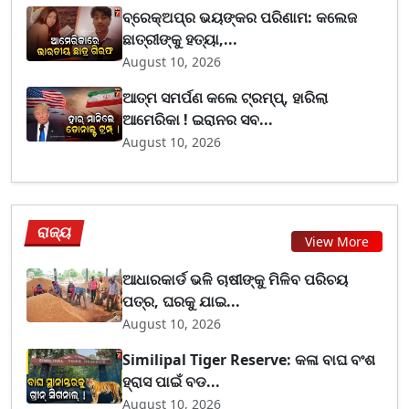
ବ୍ରେକ୍ଅପ୍‌ର ଭୟଙ୍କର ପରିଣାମ: କଲେଜ
ଛାତ୍ରୀଙ୍କୁ ହତ୍ୟା,...
August 10, 2026
ଆତ୍ମ ସମର୍ପଣ କଲେ ଟ୍ରମ୍ପ୍, ହାରିଲା
ଆମେରିକା ! ଇରାନର ସବ...
August 10, 2026
ରାଜ୍ୟ
View More
ଆଧାରକାର୍ଡ ଭଳି ଚାଷୀଙ୍କୁ ମିଳିବ ପରିଚୟ
ପତ୍ର, ଘରକୁ ଯାଇ...
August 10, 2026
Similipal Tiger Reserve: କଳା ବାଘ ବଂଶ
ହ୍ରାସ ପାଇଁ ବଡ...
August 10, 2026