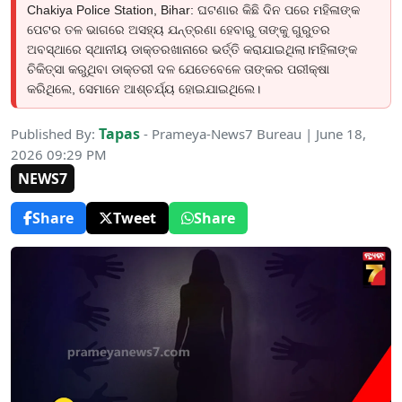
Chakiya Police Station, Bihar: ଘଟଣାର କିଛି ଦିନ ପରେ ମହିଳାଙ୍କ
ପେଟର ତଳ ଭାଗରେ ଅସହ୍ୟ ଯନ୍ତ୍ରଣା ହେବାରୁ ତାଙ୍କୁ ଗୁରୁତର
ଅବସ୍ଥାରେ ସ୍ଥାନୀୟ ଡାକ୍ତରଖାନାରେ ଭର୍ତ୍ତି କରାଯାଇଥିଲା।ମହିଳାଙ୍କ
ଚିକିତ୍ସା କରୁଥିବା ଡାକ୍ତରୀ ଦଳ ଯେତେବେଳେ ତାଙ୍କର ପରୀକ୍ଷା
କରିଥିଲେ, ସେମାନେ ଆଶ୍ଚର୍ଯ୍ୟ ହୋଇଯାଇଥିଲେ।
Tapas
Published By:
- Prameya-News7 Bureau | June 18,
2026 09:29 PM
NEWS7
Share
Tweet
Share