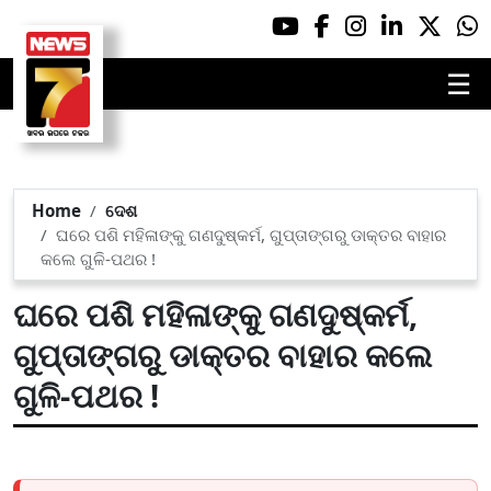
☰
Home
ଦେଶ
ଘରେ ପଶି ମହିଳାଙ୍କୁ ଗଣଦୁଷ୍କର୍ମ, ଗୁପ୍ତାଙ୍ଗରୁ ଡାକ୍ତର ବାହାର
କଲେ ଗୁଳି-ପଥର !
ଘରେ ପଶି ମହିଳାଙ୍କୁ ଗଣଦୁଷ୍କର୍ମ,
ଗୁପ୍ତାଙ୍ଗରୁ ଡାକ୍ତର ବାହାର କଲେ
ଗୁଳି-ପଥର !