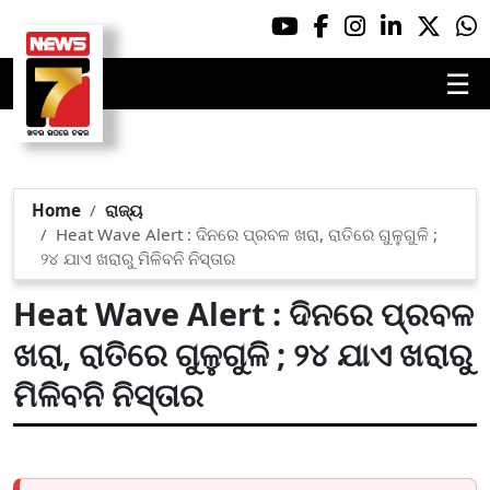
☰
Home
ରାଜ୍ୟ
Heat Wave Alert : ଦିନରେ ପ୍ରବଳ ଖରା, ରାତିରେ ଗୁଳୁଗୁଳି ;
୨୪ ଯାଏ ଖରାରୁ ମିଳିବନି ନିସ୍ତାର
Heat Wave Alert : ଦିନରେ ପ୍ରବଳ
ଖରା, ରାତିରେ ଗୁଳୁଗୁଳି ; ୨୪ ଯାଏ ଖରାରୁ
ମିଳିବନି ନିସ୍ତାର