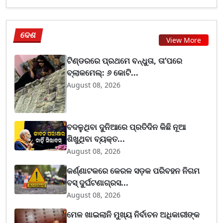
ଦେଶ
View More
ଟିଣ୍ଡରରେ ପ୍ରଥମେ ବନ୍ଧୁତା, ତା’ପରେ
ବ୍ଲାକମେଲ୍: ୬ କୋଟି...
August 08, 2026
ବଦଳୁଥିବା ଦୁନିଆରେ ପ୍ରତିଦିନ କିଛି ନୂଆ
ଶିଖୁଥିବା ବ୍ୟକ୍ତ...
August 08, 2026
କର୍ଣ୍ଣାଟକରେ କେରଳ ସଡ଼କ ପରିବହନ ନିଗମ
ବସ୍ ଦୁର୍ଘଟଣାଗ୍ରସ...
August 08, 2026
ମେଳ ଖାଇଲାନି ମୁଖ୍ୟ ନିର୍ବାଚନ ଅଧିକାରୀଙ୍କ