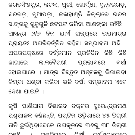
ଜଗତସିଂହପୁର, କଟକ, ପୁରୀ, ଖୋର୍ଦ୍ଧା, ସୁନ୍ଦରଗଡ଼,
ବରଗଡ଼, ନୂଆପଡ଼ା, କଳାହାଣ୍ଡି ଜିଲ୍ଲାରେ ଗରମ
ସାଙ୍ଗକୁ ଗୁଳୁଗୁଳି ଛଟପଟ କରିବା ଆଶଙ୍କା ରହିଛି ।
ଆସନ୍ତା ୬/୭ ଦିନ ଯାଏଁ ରାଜ୍ୟରେ ତାପମାତ୍ରା
ପ୍ରାୟତଃ ଅପରିବର୍ତ୍ତିତ ରହିବା ସମ୍ଭାବନା ଅଛି ।
ଅପରପକ୍ଷରେ ବର୍ତ୍ତମାନ ପ୍ରତିଦିନ କିଛି କିଛି
ଜାଗାରେ କାଳବୈଶଖୀ ପ୍ରଭାବରେ ବର୍ଷା
ହୋଇପାରେ । ମାତ୍ର ବିସ୍ତୃତ ଅଞ୍ଚଳକୁ ଭିଜାଇବା
କିମ୍ବା ଥଣ୍ଡା କରିବା ଭଳି ବର୍ଷା ସମ୍ଭାବନା ଏବେ
ଦେଖା ଯାଉନି ।
କୃଷି ପାଣିପାଗ ବିଶାରଦ ଡକ୍ଟର ସୁରେନ୍ଦ୍ରନାଥ
ପଶୁପାଳକ କହିଛନ୍ତି, ପଶ୍ଚିମ ଓଡ଼ିଶାରେ ୪୫ ଡିଗ୍ରୀ
ତାତି ଛୁଇଁଥିବାବେଳେ ଉପକୂଳରେ ୩୬ରୁ ୩୮ ଡିଗ୍ରୀ
ରହୁଛି । ପଶ୍ଚିମରେ ନିଆଁ ବର୍ଷୁଥିବାବେଳେ