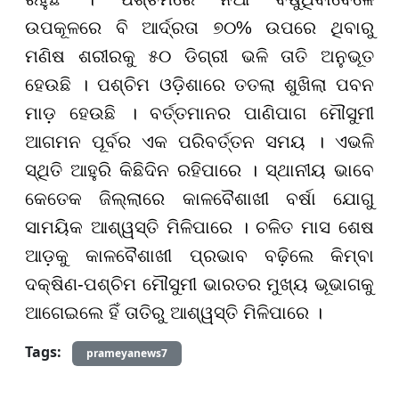
ଉପକୂଳରେ ବି ଆର୍ଦ୍ରତା ୭୦% ଉପରେ ଥିବାରୁ
ମଣିଷ ଶରୀରକୁ ୫୦ ଡିଗ୍ରୀ ଭଳି ତାତି ଅନୁଭୂତ
ହେଉଛି । ପଶ୍ଚିମ ଓଡ଼ିଶାରେ ତତଲା ଶୁଖିଲା ପବନ
ମାଡ଼ ହେଉଛି । ବର୍ତ୍ତମାନର ପାଣିପାଗ ମୌସୁମୀ
ଆଗମନ ପୂର୍ବର ଏକ ପରିବର୍ତ୍ତନ ସମୟ । ଏଭଳି
ସ୍ଥିତି ଆହୁରି କିଛିଦିନ ରହିପାରେ । ସ୍ଥାନୀୟ ଭାବେ
କେତେକ ଜିଲ୍ଲାରେ କାଳବୈଶାଖୀ ବର୍ଷା ଯୋଗୁ
ସାମୟିକ ଆଶ୍ୱସ୍ତି ମିଳିପାରେ । ଚଳିତ ମାସ ଶେଷ
ଆଡ଼କୁ କାଳବୈଶାଖୀ ପ୍ରଭାବ ବଢ଼ିଲେ କିମ୍ବା
ଦକ୍ଷିଣ-ପଶ୍ଚିମ ମୌସୁମୀ ଭାରତର ମୁଖ୍ୟ ଭୂଭାଗକୁ
ଆଗେଇଲେ ହିଁ ତାତିରୁ ଆଶ୍ୱସ୍ତି ମିଳିପାରେ ।
Tags:
prameyanews7