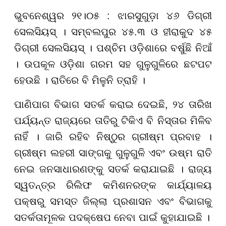
ଭୁବନେଶ୍ୱର ୨୧।୦୫ : ଝାରସୁଗୁଡ଼ା ୪୬ ଡିଗ୍ରୀ
ସେଲସିୟସ୍ । ସମ୍ବଲପୁର ୪୫.୩ ଓ ହୀରାକୁଦ ୪୫
ଡିଗ୍ରୀ ସେଲସିୟସ୍ । ପଶ୍ଚିମ ଓଡ଼ିଶାରେ ବର୍ଷୁଛି ନିଆଁ
। ଉପକୂଳ ଓଡ଼ିଶା ଗରମ ସହ ଗୁଳୁଗୁଳିରେ ଛଟପଟ
ହେଉଛି । ରାତିରେ ବି ମିଳୁନି ତ୍ରାହି ।
ପାଣିପାଗ ବିଭାଗ ସତର୍କ କରାଇ ଦେଇଛି, ୨୪ ତାରିଖ
ପର୍ଯ୍ୟନ୍ତ ରାଜ୍ୟରେ ତାତିରୁ ଟିକିଏ ବି ନିସ୍ତାର ମିଳିବ
ନାହିଁ । ଜାରି ରହିବ ନିଷ୍ଠୁର ଗ୍ରୀଷ୍ମ ପ୍ରବାହ ।
ଗ୍ରୀଷ୍ମ ଲହରୀ ସାଙ୍ଗକୁ ଗୁଳୁଗୁଳି ଏବଂ ଉଷ୍ମ ରାତି
ନେଇ ଜନସାଧାରଣଙ୍କୁ ସତର୍କ କରାଯାଇଛି । ରାଜ୍ୟ
ସ୍ୱତନ୍ତ୍ର ରିଲିଫ କମିଶନରଙ୍କ କାର୍ଯ୍ୟାଳୟ
ପକ୍ଷରୁ ସମସ୍ତ ଜିଲ୍ଲା ପ୍ରଶାସନ ଏବଂ ବିଭାଗକୁ
ସତର୍କତାମୂଳକ ପଦକ୍ଷେପ ନେବା ପାଇଁ କୁହାଯାଇଛି ।