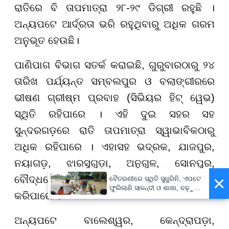
ରାତିରେ ବି ତାପମାତ୍ରା ୨୮-୨୯ ଡିଗ୍ରୀ ରହୁଛି ।
ଅନ୍ୟପଟେ ଆର୍ଦ୍ରତା ଭରି ରହୁଥିବାରୁ ଅଧିକ ଗରମ
ଅନୁଭୂତ ହେଉଛି।
ପାଣିପାଗ ବିଭାଗ ସତର୍କ କରାଇଛି, ଗୁରୁବାରଠାରୁ ୨୪
ତାରିଖ ପର୍ଯ୍ୟନ୍ତ ସମ୍ବଲପୁର ଓ ବଲାଙ୍ଗୀରରେ
ଭୀଷଣ ଗ୍ରୀଷ୍ମ ପ୍ରବାହ (ସିଭିୟର ହିଟ୍ ୱେଭ)
ସ୍ଥିତି ରହିପାରେ । ଏହି ଦୁଇ ସହର ସହ
ସୁନ୍ଦରଗଡ଼ରେ ରାତି ତାପମାତ୍ରା ସ୍ୱାଭାବିକଠାରୁ
ଅଧିକ ରହିପାରେ । ଏହାସହ ଭଦ୍ରକ, ଯାଜପୁର,
ନୟାଗଡ଼, ଝାରସୁଗୁଡ଼ା, ଅନୁଗୁଳ, ସୋନପୁର,
×
ବୌଦ୍ଧରେ ଗ୍ରୀଷ୍ମ ପ୍ରବାହ (ହିଟ୍ ୱେଭ୍) କଲବଲ
ବୈତରଣୀରେ ସ୍ଥିତି ସୁଧୁରିନି, ଏପଟେ
ଫୁଲିଲାଣି ସାଳନ୍ଦୀ ଓ ଶାଖା, ବଢ଼ୁଛି
କରିପାରେ ।
ବନ୍ୟା ଭୟ
ଅନ୍ୟପଟେ ବାଲେଶ୍ୱର, କେନ୍ଦ୍ରାପଡ଼ା,