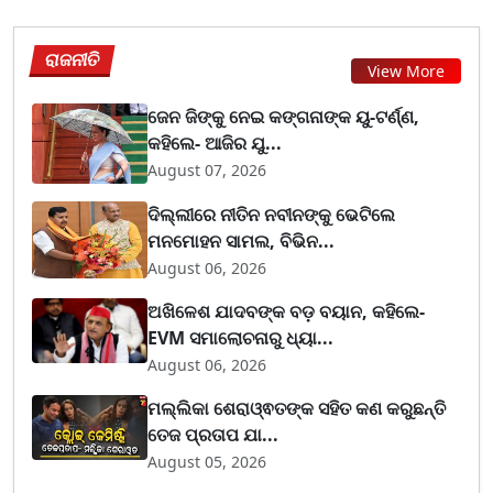
ରାଜନୀତି
View More
ଜେନ ଜିଙ୍କୁ ନେଇ କଙ୍ଗନାଙ୍କ ୟୁ-ଟର୍ଣ୍ଣ,
କହିଲେ- ଆଜିର ଯୁ...
August 07, 2026
ଦିଲ୍ଲୀରେ ନୀତିନ ନବୀନଙ୍କୁ ଭେଟିଲେ
ମନମୋହନ ସାମଲ, ବିଭିନ...
August 06, 2026
ଅଖିଳେଶ ଯାଦବଙ୍କ ବଡ଼ ବୟାନ, କହିଲେ-
EVM ସମାଲୋଚନାରୁ ଧ୍ୟା...
August 06, 2026
ମଲ୍ଲିକା ଶେରାଓ୍ଵତଙ୍କ ସହିତ କଣ କରୁଛନ୍ତି
ତେଜ ପ୍ରତାପ ଯା...
August 05, 2026