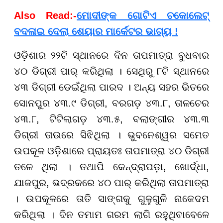
Also Read:-
ମୋଦୀଙ୍କ ଗୋଟିଏ ଚକୋଲେଟ୍
ବଦଳାଇ ଦେଲା ଶେୟାର ମାର୍କେଟର ଭାଗ୍ୟ !
ଓଡ଼ିଶାର ୨୨ଟି ସ୍ଥାନରେ ଦିନ ତାପମାତ୍ରା ବୁଧବାର
୪୦ ଡିଗ୍ରୀ ପାର୍ କରିଥିଲା । ସେଥିରୁ ୮ଟି ସ୍ଥାନରେ
୪୩ ଡିଗ୍ରୀ ଡେଇଁଥିଲା ପାରଦ । ଅନ୍ୟ ସହର ଭିତରେ
ସୋନପୁର ୪୩.୯ ଡିଗ୍ରୀ, ବରଗଡ଼ ୪୩.୮, ତାଳଚେର
୪୩.୮, ଟିଟିଲାଗଡ଼ ୪୩.୫, ବଲାଙ୍ଗୀର ୪୩.୩
ଡିଗ୍ରୀ ତାଉରେ ସିଝିଥିଲା । ଭୁବନେଶ୍ୱର ସମେତ
ଉପକୂଳ ଓଡ଼ିଶାରେ ପ୍ରାୟତଃ ତାପମାତ୍ରା ୪୦ ଡିଗ୍ରୀ
ତଳେ ଥିଲା । ତଥାପି କେନ୍ଦ୍ରାପଡ଼ା, ଖୋର୍ଦ୍ଧା,
ଯାଜପୁର, ଭଦ୍ରକରେ ୪୦ ପାର୍ କରିଥିଲା ତାପମାତ୍ରା
। ଉପକୂଳରେ ତାତି ସାଙ୍ଗକୁ ଗୁଳୁଗୁଳି ନାକେଦମ
କରିଥିଲା । ଦିନ ତମାମ ଗରମ ଲାଗି ରହୁଥିବାବେଳେ