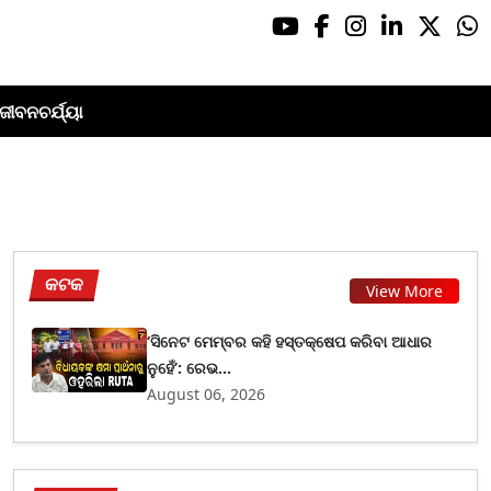
ଜୀବନଚର୍ଯ୍ୟା
କଟକ
View More
‘ସିନେଟ ମେମ୍ବର କହି ହସ୍ତକ୍ଷେପ କରିବା ଆଧାର
ନୁହେଁ’: ରେଭ...
August 06, 2026