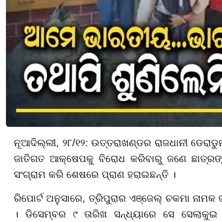
ନୂଆଦିଲ୍ଲୀ, ୨୮/୧୨: ଉତ୍ତରାଖଣ୍ଡର ରାଜଧାନୀ ଡେରାଡୁନ
ଜାତିଗତ ଆକ୍ଷେପକୁ ବିରୋଧ କରିବାରୁ ଜଣେ ଛାତ୍ରଙ୍
ସଂଗ୍ରାମ କରି ଶେଷରେ ପ୍ରାଣ ହରାଇଛନ୍ତି ।
ରିପୋର୍ଟ ଅନୁସାରେ, ତ୍ରିପୁରାର ଏଞ୍ଜେଲ୍ ଚକମା ନାମ
। ଡିସେମ୍ବର ୯ ତାରିଖ ସନ୍ଧ୍ୟାରେ ସେ ସେଲାକୁଇ