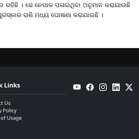
ାର ରହିଛି । ସେ ନେପାଳ ପଳାଇଥିବା ଅନୁମାନ କରାଯାଉଛି
ୁରସ୍କାର ରାଶି ମଧ୍ୟ ଘୋଷଣା କରାଯାଇଛି ।
k Links
YouTube
Facebook
Instagram
Linkedin
Twitt
ct Us
y Policy
 of Usage