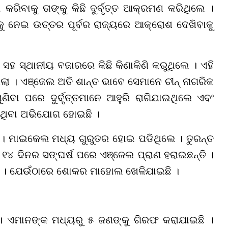
କରିବାକୁ ତାଙ୍କୁ କିଛି ଦୁର୍ବୃତ୍ତ ଆକ୍ରମଣ କରିଥିଲେ ।
 ନେଇ ଉତ୍ତର ପୂର୍ବର ରାଜ୍ୟରେ ଆକ୍ରୋଶ ଦେଖିବାକୁ
 ସ୍ଥାନୀୟ ବଜାରରେ କିଛି କିଣାକିଣି କରୁଥିଲେ । ଏହି
 । ଏଞ୍ଜେଲ ଅତି ଶାନ୍ତ ଭାବେ ସେମାନେ ଚୀନ୍ ନାଗରିକ
ଣିବା ପରେ ଦୁର୍ବୃତ୍ତମାନେ ଆହୁରି ରାଗିଯାଇଥିଲେ ଏବଂ
ଥିବା ଅଭିଯୋଗ ହୋଇଛି ।
 ମାଇକେଲ ମଧ୍ୟ ଗୁରୁତର ହୋଇ ପଡିଥିଲେ । ତୁରନ୍ତ
 ୧୪ ଦିନର ସଙ୍ଘର୍ଷ ପରେ ଏଞ୍ଜେଲ ପ୍ରାଣ ହରାଇଛନ୍ତି ।
ା । ଯେଉଁଠାରେ ଶୋକର ମାହୋଲ ଖେଳିଯାଇଛି ।
 । ଏମାନଙ୍କ ମଧ୍ୟରୁ ୫ ଜଣଙ୍କୁ ଗିରଫ କରାଯାଇଛି ।