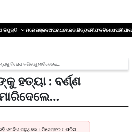
ଓ ନିଯୁକ୍ତି
ମନୋରଞ୍ଜନ
ଅପରାଧ
ଖେଳ
ବାଣିଜ୍ୟ
ରାଶିଫଳ
ବିଶେଷ
ପାଣିପାଗ
ଷମ୍ୟକୁ ବିରୋଧ କରିବାରୁ ମାରିଦେଲେ...
କୁ ହତ୍ୟା : ବର୍ଣ୍ଣ
 ମାରିଦେଲେ...
ହି ଏମବିଏ ପଢୁଥିଲେ । ଡିସେମ୍ବର ୯ ତାରିଖ