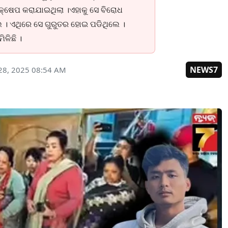
କ୍ଷେପ କରାଯାଇଥିଲା ।ଏହାକୁ ସେ ବିରୋଧ
ିଲେ । ଏଥିରେ ସେ ଗୁରୁତର ହୋଇ ପଡିଥିଲେ ।
ଳିଛି ।
NEWS7
28, 2025 08:54 AM