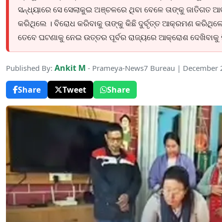
ସନ୍ଧ୍ୟାରେ ସେ ସେଲାକୁଇ ଅଞ୍ଚଳରେ ଥିବା ବେଳେ ତାଙ୍କୁ ଜାତିଗତ ଆ
କରିଥିଲେ । ବିରୋଧ କରିବାକୁ ତାଙ୍କୁ କିଛି ଦୁର୍ବୃତ୍ତ ଆକ୍ରମଣ କରିଥ
ତେବେ ଘଟଣାକୁ ନେଇ ଉତ୍ତର ପୂର୍ବର ରାଜ୍ୟରେ ଆକ୍ରୋଶ ଦେଖିବାକୁ ମି
Ankit M
Published By:
- Prameya-News7 Bureau | December 
Share
Tweet
Share