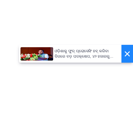
×
ଓଡ଼ିଶାକୁ ଫୁଡ୍ ପ୍ରୋସେସିଂ ହବ୍ କରିବା
ଦିଗରେ ବଡ଼ ପଦକ୍ଷେପ, ୪୨ ହଜାରରୁ
ଅଧିକ ନିଯୁକ୍ତି ସୁଯୋଗ