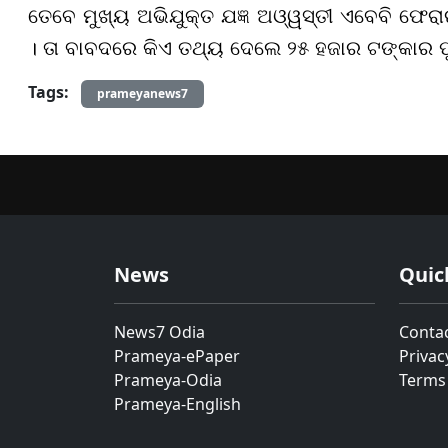
ତେବେ ମୁଖ୍ୟ ଅଭିଯୁକ୍ତ ଯଜ୍ଞ ଅଓ୍ୱସ୍ତୀ ଏବେବି ଫେର
। ତା ବାବଦରେ କିଏ ତଥ୍ୟ ଦେଲେ ୨୫ ହଜାର ଟଙ୍କାର ପ
Tags:
prameyanews7
News
Quic
News7 Odia
Conta
Prameya-ePaper
Privac
Prameya-Odia
Terms
Prameya-English