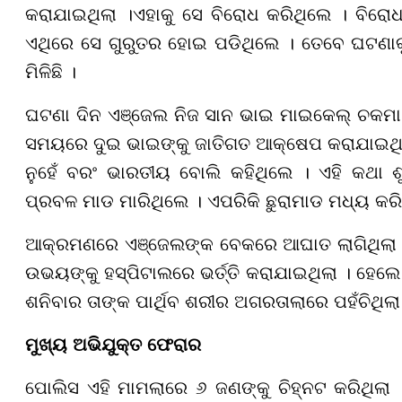
କରାଯାଇଥିଲା ।ଏହାକୁ ସେ ବିରୋଧ କରିଥିଲେ । ବିରୋଧ 
ଏଥିରେ ସେ ଗୁରୁତର ହୋଇ ପଡିଥିଲେ । ତେବେ ଘଟଣାକୁ
ମିଳିଛି ।
ଘଟଣା ଦିନ ଏଞ୍ଜେଲ ନିଜ ସାନ ଭାଇ ମାଇକେଲ୍ ଚକମା ସହ
ସମୟରେ ଦୁଇ ଭାଇଙ୍କୁ ଜାତିଗତ ଆକ୍ଷେପ କରାଯାଇଥିଲା
ନୁହେଁ ବରଂ ଭାରତୀୟ ବୋଲି କହିଥିଲେ । ଏହି କଥା ଶୁ
ପ୍ରବଳ ମାଡ ମାରିଥିଲେ । ଏପରିକି ଛୁରାମାଡ ମଧ୍ୟ କରି
ଆକ୍ରମଣରେ ଏଞ୍ଜେଲଙ୍କ ବେକରେ ଆଘାତ ଲାଗିଥିଲା ।
ଉଭୟଙ୍କୁ ହସ୍ପିଟାଲରେ ଭର୍ତ୍ତି କରାଯାଇଥିଲା । ହେଲେ
ଶନିବାର ତାଙ୍କ ପାର୍ଥିବ ଶରୀର ଅଗରତାଲାରେ ପହଁଚିଥିଲ
ମୁଖ୍ୟ ଅଭିଯୁକ୍ତ ଫେରାର
ପୋଲିସ ଏହି ମାମଲାରେ ୬ ଜଣଙ୍କୁ ଚିହ୍ନଟ କରିଥିଲା