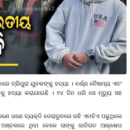
ରେ ତ୍ରିପୁରା ଯୁବକଙ୍କୁ ହତ୍ୟା । ବର୍ଣ୍ଣ ବୈଷମ୍ୟ ଏବଂ
କୁ ହତ୍ୟା କରାଯାଇଛି । ୧୪ ଦିନ ଧରି ସେ ମୃତ୍ୟୁ ସହ
କ ଜଣେ ଜଣେ ବ୍ୟକ୍ତି ଡେରାଡୁନରେ ରହି ଏମବିଏ ପଢୁଥିଲେ
 ଅଞ୍ଚଳରେ ଥିବା ବେଳେ ତାଙ୍କୁ ଜାତିଗତ ଆକ୍ଷେପ