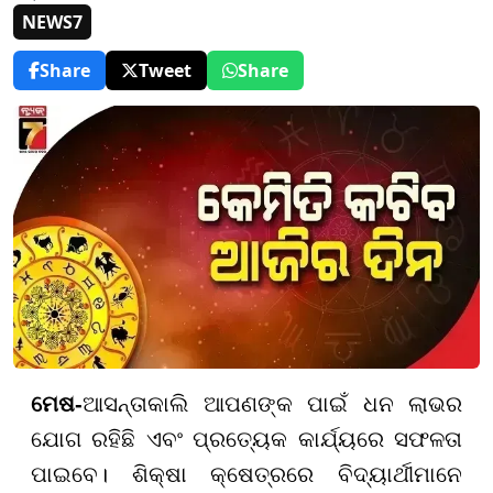
NEWS7
Share
Tweet
Share
ମେଷ-
ଆସନ୍ତାକାଲି ଆପଣଙ୍କ ପାଇଁ ଧନ ଲାଭର
ଯୋଗ ରହିଛି ଏବଂ ପ୍ରତ୍ୟେକ କାର୍ଯ୍ୟରେ ସଫଳତା
ପାଇବେ। ଶିକ୍ଷା କ୍ଷେତ୍ରରେ ବିଦ୍ୟାର୍ଥୀମାନେ