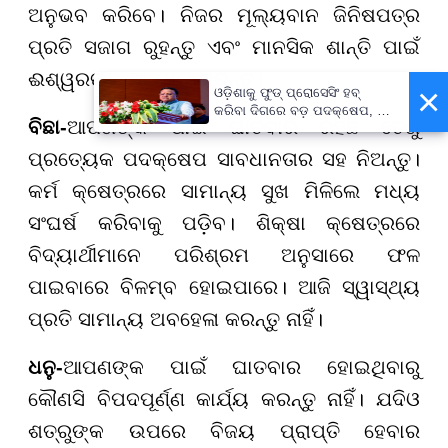
ଅନୁଭବ କରିବେ। ନିଜର ମୂଲ୍ୟବାନ ଜିନିଷପତ୍ର
ପ୍ରତି ସଜାଗ ରୁହନ୍ତୁ ଏବଂ ମାନସିକ ଶାନ୍ତି ପାଇଁ
ଈଶ୍ୱରଙ୍କ ଆରାଧନା କରନ୍ତୁ।
×
ଓଡ଼ିଶାକୁ ଫୁଡ୍ ପ୍ରୋସେସିଂ ହବ୍
କରିବା ଦିଗରେ ବଡ଼ ପଦକ୍ଷେପ, ୪୨
ବିଛା-
ଆପଣଙ୍କ ପାଇଁ ଘାତବାର ରହିଛି ତେଣୁ
ହଜାରରୁ ଅଧିକ ନିଯୁକ୍ତି ସୁଯୋଗ
ପ୍ରତ୍ୟେକ ପଦକ୍ଷେପ ସାବଧାନତାର ସହ ନିଅନ୍ତୁ।
କର୍ମ କ୍ଷେତ୍ରରେ ସାମାନ୍ୟ ସୁଖ ମିଳିଲେ ମଧ୍ୟ
ସଂଘର୍ଷ କରିବାକୁ ପଡ଼ିବ। ଶିକ୍ଷା କ୍ଷେତ୍ରରେ
ବିଦ୍ୟାର୍ଥୀମାନେ ପରିଶ୍ରମ ଅନୁସାରେ ଫଳ
ପାଇବାରେ ବିଳମ୍ବ ହୋଇପାରେ। ଆଜି ସ୍ୱାସ୍ଥ୍ୟ
ପ୍ରତି ସାମାନ୍ୟ ଅବହେଳା କରନ୍ତୁ ନାହିଁ।
ଧନୁ-
ଆପଣଙ୍କ ପାଇଁ ଘାତବାର ହୋଇଥିବାରୁ
କୌଣସି ବିପଦପୂର୍ଣ୍ଣ କାର୍ଯ୍ୟ କରନ୍ତୁ ନାହିଁ। ଯଦିଓ
ଶତ୍ରୁଙ୍କ ଉପରେ ବିଜୟ ପ୍ରାପ୍ତି ହେବାର