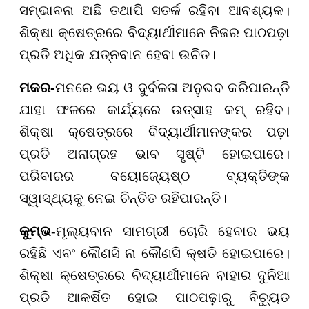
ସମ୍ଭାବନା ଅଛି ତଥାପି ସତର୍କ ରହିବା ଆବଶ୍ୟକ।
ଶିକ୍ଷା କ୍ଷେତ୍ରରେ ବିଦ୍ୟାର୍ଥୀମାନେ ନିଜର ପାଠପଢ଼ା
ପ୍ରତି ଅଧିକ ଯତ୍ନବାନ ହେବା ଉଚିତ।
ମକର-
ମନରେ ଭୟ ଓ ଦୁର୍ବଳତା ଅନୁଭବ କରିପାରନ୍ତି
ଯାହା ଫଳରେ କାର୍ଯ୍ୟରେ ଉତ୍ସାହ କମ୍ ରହିବ।
ଶିକ୍ଷା କ୍ଷେତ୍ରରେ ବିଦ୍ୟାର୍ଥୀମାନଙ୍କର ପଢ଼ା
ପ୍ରତି ଅନାଗ୍ରହ ଭାବ ସୃଷ୍ଟି ହୋଇପାରେ।
ପରିବାରର ବୟୋଜ୍ୟେଷ୍ଠ ବ୍ୟକ୍ତିଙ୍କ
ସ୍ୱାସ୍ଥ୍ୟକୁ ନେଇ ଚିନ୍ତିତ ରହିପାରନ୍ତି।
କୁମ୍ଭ-
ମୂଲ୍ୟବାନ ସାମଗ୍ରୀ ଚୋରି ହେବାର ଭୟ
ରହିଛି ଏବଂ କୌଣସି ନା କୌଣସି କ୍ଷତି ହୋଇପାରେ।
ଶିକ୍ଷା କ୍ଷେତ୍ରରେ ବିଦ୍ୟାର୍ଥୀମାନେ ବାହାର ଦୁନିଆ
ପ୍ରତି ଆକର୍ଷିତ ହୋଇ ପାଠପଢ଼ାରୁ ବିଚ୍ୟୁତ