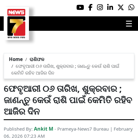
☰
Home
ରାଶିଫଳ
ଫେବୃଆରୀ ୦୬ ତାରିଖ, ଶୁକ୍ରବାର ; ଜାଣନ୍ତୁ କେଉଁ ରାଶି ପାଇଁ
କେମିତି ରହିବ ଆଜିର ଦିନ
ଫେବୃଆରୀ ୦୬ ତାରିଖ, ଶୁକ୍ରବାର ;
ଜାଣନ୍ତୁ କେଉଁ ରାଶି ପାଇଁ କେମିତି ରହିବ
ଆଜିର ଦିନ
Ankit M
Published By:
- Prameya-News7 Bureau | February
06, 2026 07:23 AM