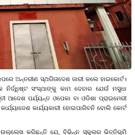
ଉପରେ ଅନ୍ତରୀଣ ସ୍ଥଗିତାଦେଶ ଜାରୀ କଲେ ହାଇକୋର୍ଟ।
ନିର୍ଦ୍ଧିଷ୍ଟ ସଂସ୍ଥାଙ୍କୁ କାମ ଦେବାର ଯେଉଁ ମସୁଧା
୍ତୀ ଆଦେଶ ପର୍ଯ୍ୟନ୍ତ ଓପେକା ବା ଓଡିଶା ପ୍ରାଇମେରୀ
ାର୍ଯ୍ୟାଦେଶ କାର୍ଯ୍ୟକାରୀ ହୋଇପାରିବନି ବୋଲି କୋର୍ଟ
ଲ୍ଲେଖ କରିଛନ୍ତି ଯେ, ବିଭିନ୍ନ ସ୍କୁଲର ଭିତ୍ତିଭୂମି