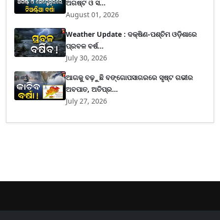
ଅଗଷ୍ଟ ଓ ସ...
August 01, 2026
Weather Update : ଦକ୍ଷିଣ-ପଶ୍ଚିମ ଓଡ଼ିଶାରେ
ପ୍ରବଳ ବର୍ଷ...
July 30, 2026
ଆଗକୁ ବଢ଼ୁଛି ବଙ୍ଗୋପସାଗରରେ ସୃଷ୍ଟ ଗଭୀର
ଅବପାତ, ଅତିପ୍ର...
July 27, 2026