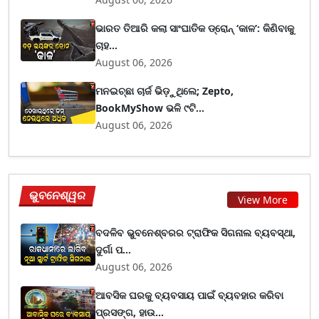
ଭାରତ ତିଆରି କଲା ସାଂଘାତିକ ଡ୍ରୋନ୍ ‘କାଳ’: କିଣିବାକୁ
ଚାହ...
August 06, 2026
ମନଇଚ୍ଛା ଚାର୍ଜ ଭିଡ଼ୁଥିଲେ; Zepto,
BookMyShow ଭଳି ୯ଟି...
August 06, 2026
ଭୁବନେଶ୍ୱର
View More
ବଦଳିବ ଭୁବନେଶ୍ବରର ଟ୍ରାଫିକ ସିଗନାଲ ବ୍ୟବସ୍ଥା,
ଦୁର୍ଗା ପ...
August 06, 2026
ଆବସିକ ଘରକୁ ବ୍ୟବସାୟ ପାଇଁ ବ୍ୟବହାର କରିବା
ପ୍ରସଙ୍ଗ, ହାଉ...