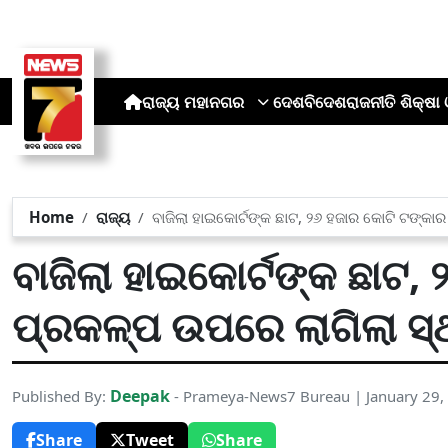
ରାଜ୍ୟ
ମହାନଗର
ଦେଶ
ବିଦେଶ
ରାଜନୀତି
ଶିକ୍ଷା 
Home
ରାଜ୍ୟ
ବାଜିଲା ହାଇକୋର୍ଟଙ୍କ ଛାଟ, ୨୬ ହଜାର କୋଟି ଟଙ୍କ
ବାଜିଲା ହାଇକୋର୍ଟଙ୍କ ଛାଟ
ପ୍ରକଳ୍ପ ଉପରେ ଲାଗିଲା ସ୍
Deepak
Published By:
- Prameya-News7 Bureau | January 29,
Share
Tweet
Share