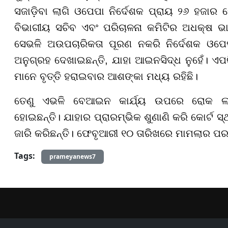
ସଜାଡ଼ିବା ଲାଗି ଓପେପା ନିର୍ଦେଶକ ପ୍ରାୟ ୨୬ ହଜାର କୋଟ
ବିଭାଗୀୟ ସଚିବ ଏବଂ ପରିଚାଳନା କମିଟିର ଅଧକ୍ଷ ଭା
ସେଭଳି ଅଉପଚାରିକତା ପୂରଣ ନକରି ନିର୍ଦେଶକ ଓପେପା
ଅନୁଗ୍ରହ ଦେଖାଇଛନ୍ତି, ଯାହା ଆଇନସିଦ୍ଧ ନୁହେଁ। ଏପ
ମାନେ ବୃତ୍ତି ହରାଇବାର ଆଶଙ୍କା ମଧ୍ୟ ରହିଛି।
ତେଣୁ ଏଭଳି ବେଆଇନ କାର୍ଯ୍ୟ ଉପରେ ରୋକ ଲଗା
ହୋଇଛନ୍ତି। ଯାହାର ପ୍ରାରମ୍ଭିକ ଶୁଣାଣି କରି କୋର୍ଟ ସ
ଜାରି କରିଛନ୍ତି। ଫେବୃଆରୀ ୧୦ ତାରିଖରେ ମାମଲାର ପରବର୍
Tags:
prameyanews7