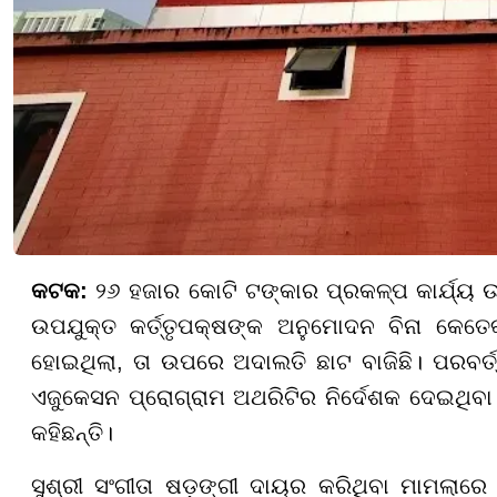
କଟକ:
୨୬ ହଜାର କୋଟି ଟଙ୍କାର ପ୍ରକଳ୍ପ କାର୍ଯ୍ୟ 
ଉପଯୁକ୍ତ କର୍ତ୍ତୃପକ୍ଷଙ୍କ ଅନୁମୋଦନ ବିନା କେତେକ 
ହୋଇଥିଲା, ତା ଉପରେ ଅଦାଲତି ଛାଟ ବାଜିଛି। ପରବର୍ତ
ଏଜୁକେସନ ପ୍ରୋଗ୍ରାମ ଅଥରିଟିର ନିର୍ଦେଶକ ଦେଇଥିବା କ
କହିଛନ୍ତି।
ସୁଶ୍ରୀ ସଂଗୀତା ଷଡ଼ଙ୍ଗୀ ଦାୟର କରିଥିବା ମାମଲାରେ ଉ