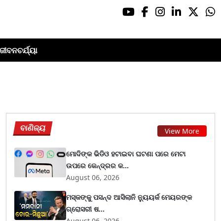
ଜୀବନଚର୍ଯ୍ୟା
ବାଣିଜ୍ୟ
View More
ମୋଦିଙ୍କ ଭିଡିଓ ହଟାଇବା ଘଟଣା ପରେ ମେଟା
ଉପରେ କେନ୍ଦ୍ରର କ...
August 06, 2026
ମସ୍କଙ୍କୁ ପସନ୍ଦ ଆସିଲାନି ନ୍ୟୁୟର୍କ ମେୟରଙ୍କ
ଗ୍ରୋସରୀ ଷ...
August 06, 2026