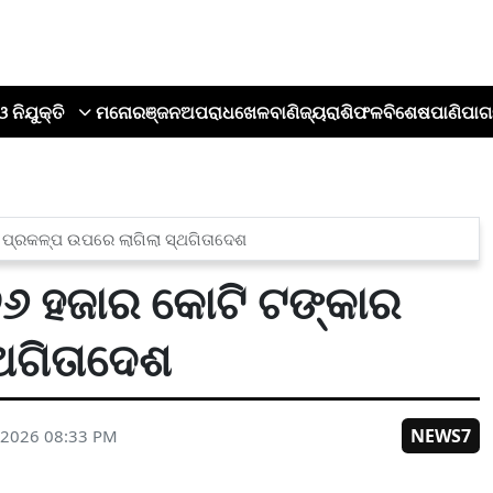
ଓ ନିଯୁକ୍ତି
ମନୋରଞ୍ଜନ
ଅପରାଧ
ଖେଳ
ବାଣିଜ୍ୟ
ରାଶିଫଳ
ବିଶେଷ
ପାଣିପାଗ
ାର ପ୍ରକଳ୍ପ ଉପରେ ଲାଗିଲା ସ୍ଥଗିତାଦେଶ
, ୨୬ ହଜାର କୋଟି ଟଙ୍କାର
ଥଗିତାଦେଶ
NEWS7
 2026 08:33 PM