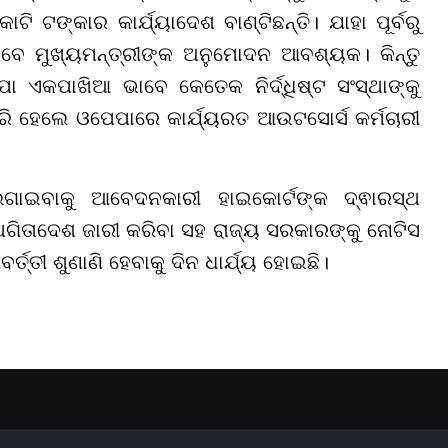
ି ଟଙ୍କାର କାର୍ଯ୍ୟାଦେଶ ବାଣ୍ଟିଛନ୍ତି। ଯାହା ପୂର୍ବରୁ
ବେ ମୁଖ୍ୟମନ୍ତ୍ରୀଙ୍କ ଅନୁମୋଦନ ଆବଶ୍ୟକ। କିନ୍ତୁ
 ଏକପାଖିଆ ଭାବେ କେତେକ ନିର୍ଦ୍ଧିଷ୍ଟ ସଂସ୍ଥାଙ୍କୁ
ରି ହେଲେ ଓପେପାରେ କାର୍ଯ୍ୟରତ ଆଉଟସୋର୍ସ କର୍ମଚାରୀ
ଇବାକୁ ଆବେଦନକାରୀ ହାଇକୋର୍ଟଙ୍କ ଦ୍ଵାରସ୍ଥ
୍ଥଗିତାଦେଶ ଜାରୀ କରିବା ସହ ରାଜ୍ୟ ସରକାରଙ୍କୁ ନୋଟିସ
ତ୍ତୀ ଶୁଣାଣି ହେବାକୁ ଦିନ ଧାର୍ଯ୍ୟ ହୋଇଛି।