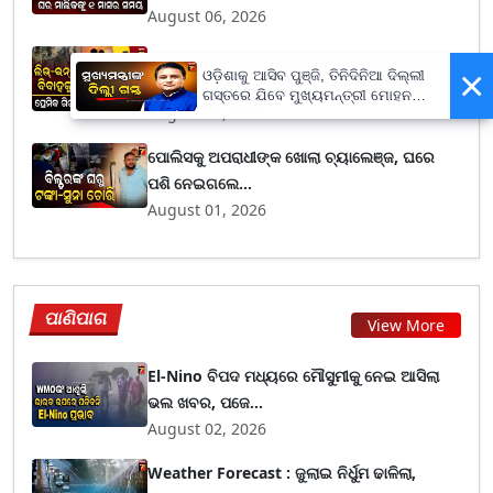
August 06, 2026
ରାଜଧାନୀରେ ଲଭ୍-ସେକ୍ସ-ଧୋକା ! ବିବାହ ପ୍ରତିଶ୍ରୁତି
×
ଓଡ଼ିଶାକୁ ଆସିବ ପୁଞ୍ଜି, ତିନିଦିନିଆ ଦିଲ୍ଲୀ
ଦେଇ ଷ...
ଗସ୍ତରେ ଯିବେ ମୁଖ୍ୟମନ୍ତ୍ରୀ ମୋହନ
August 02, 2026
ମାଝୀ
ପୋଲିସକୁ ଅପରାଧୀଙ୍କ ଖୋଲା ଚ୍ୟାଲେଞ୍ଜ, ଘରେ
ପଶି ନେଇଗଲେ...
August 01, 2026
ପାଣିପାଗ
View More
El-Nino ବିପଦ ମଧ୍ୟରେ ମୌସୁମୀକୁ ନେଇ ଆସିଲା
ଭଲ ଖବର, ପଜେ...
August 02, 2026
Weather Forecast : ଜୁଲାଇ ନିର୍ଧୁମ ଢାଳିଲା,