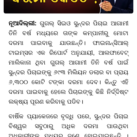
ନୂଆଦିଲ୍ଲୀ:
ଗୁଗଲ୍ ସିଇଓ ସୁନ୍ଦର ପିଚାଇ ଆଗାମୀ
ତିନି ବର୍ଷ ମଧ୍ୟରେ ତାଙ୍କ କମ୍ପାନୀରୁ ମୋଟା
ଦରମା ପାଇବାକୁ ଯାଉଛନ୍ତି। ଫାଇନାନ୍ସିଆଲ୍
ଟାଇମ୍ସର ଏକ ରିପୋର୍ଟ ଅନୁଯାୟୀ, ଆଲଫାବେଟ୍
ମାଲିକାନା ଥିବା ଗୁଗଲ୍ ଆଗାମୀ ତିନି ବର୍ଷ ପାଇଁ
ସୁନ୍ଦର ପିଚାଇଙ୍କୁ ୬୯୩ ମିଲିୟନ ଡଲାର ବା ପ୍ରାୟ
୬,୩୦୦ କୋଟି ଟଙ୍କା ଦରମା ଦେବ। କିନ୍ତୁ ଏହି
ଦରମା ପାଇବାକୁ ହେଲେ ପିଚାଇଙ୍କୁ କିଛି ନିର୍ଦ୍ଦିଷ୍ଟ
ଲକ୍ଷ୍ୟ ପୂରଣ କରିବାକୁ ପଡିବ।
ବାର୍ଷିକ ପ୍ୟାକେଜରେ ବୃଦ୍ଧି ପରେ, ସୁନ୍ଦର ପିଚାଇ
ବିଶ୍ୱର ସବୁଠାରୁ ଅଧିକ ଦରମା ପାଉଥିବା
ଅଧିକାରୀଙ୍କ ମଧ୍ୟରୁ ଜଣେ ହୋଇଯାଇଛନ୍ତି ।