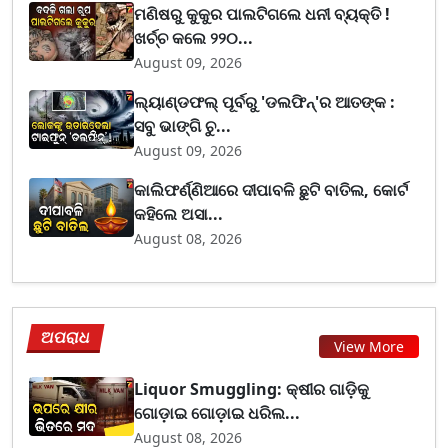
ମଣିଷରୁ କୁକୁର ପାଲଟିଗଲେ ଧନୀ ବ୍ୟକ୍ତି !
ଖର୍ଚ୍ଚ କଲେ ୨୨୦...
August 09, 2026
ଲ୍ୟାଣ୍ଡଫଲ୍ ପୂର୍ବରୁ 'ଡଲଫିନ୍'ର ଆତଙ୍କ :
ସବୁ ଭାଙ୍ଗି ଚୁ...
August 09, 2026
କାଲିଫର୍ଣ୍ଣିଆରେ ଦୀପାବଳି ଛୁଟି ବାତିଲ, କୋର୍ଟ
କହିଲେ ଅସା...
August 08, 2026
ଅପରାଧ
View More
Liquor Smuggling: କ୍ଷୀର ଗାଡ଼ିକୁ
ଗୋଡ଼ାଇ ଗୋଡ଼ାଇ ଧରିଲ...
August 08, 2026