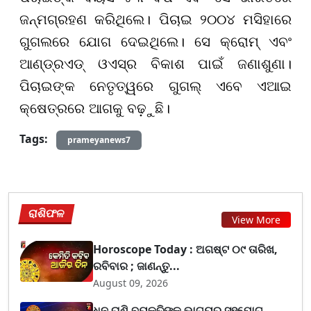
ଜନ୍ମଗ୍ରହଣ କରିଥିଲେ। ପିଚାଇ ୨୦୦୪ ମସିହାରେ
ଗୁଗଲରେ ଯୋଗ ଦେଇଥିଲେ। ସେ କ୍ରୋମ୍ ଏବଂ
ଆଣ୍ଡ୍ରଏଡ୍ ଓଏସ୍ର ବିକାଶ ପାଇଁ ଜଣାଶୁଣା।
ପିଚାଇଙ୍କ ନେତୃତ୍ୱରେ ଗୁଗଲ୍ ଏବେ ଏଆଇ
କ୍ଷେତ୍ରରେ ଆଗକୁ ବଢ଼ୁଛି।
Tags:
prameyanews7
ରାଶିଫଳ
View More
Horoscope Today : ଅଗଷ୍ଟ ୦୯ ତାରିଖ,
ରବିବାର ; ଜାଣନ୍ତୁ...
August 09, 2026
ଧନୁ ରାଶି ବ୍ୟକ୍ତିଙ୍କୁ ଭାଗ୍ୟର ସହଯୋଗ