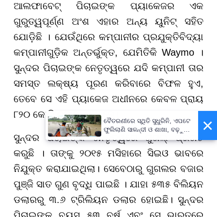
ଆଲଫାବେଟ୍ ପିଚାଇଙ୍କ ପ୍ୟାକେଜର ଏକ
ଗୁରୁତ୍ୱପୂର୍ଣ୍ଣ ଅଂଶ ଏହାର ଅନ୍ୟ ୟୁନିଟ୍ ସହିତ
ଯୋଡ଼ିଛି । ଯେଉଁଥିରେ କମ୍ପାନୀର ପ୍ରଯୁକ୍ତିବିଦ୍ୟା
କମ୍ପାନୀଗୁଡ଼ିକ ଅନ୍ତର୍ଭୁକ୍ତ, ଯେମିତିକି Waymo ।
ସୁନ୍ଦର ପିଚାଇଙ୍କ ନେତୃତ୍ୱରେ ଯଦି କମ୍ପାନୀ ତାର
ସମସ୍ତ ଲକ୍ଷ୍ୟ ପୂରଣ କରିବାରେ ବିଫଳ ହୁଏ,
ତେବେ ସେ ଏହି ପ୍ୟାକେଜ ଅଧୀନରେ କେବଳ ପ୍ରାୟ
୮୨୦ କୋଟି ଟଙ୍କା ପାଇବେ।
×
ବୈତରଣୀରେ ସ୍ଥିତି ସୁଧୁରିନି, ଏପଟେ
ଫୁଲିଲାଣି ସାଳନ୍ଦୀ ଓ ଶାଖା, ବଢ଼ୁଛି
ସୁନ୍ଦର ପିଚାଇଙ୍କ ନେତୃତ୍ୱରେ ଗୁଗଲ୍ ପ୍ରଗତି
ବନ୍ୟା ଭୟ
କରୁଛି । ତାଙ୍କୁ ୨୦୧୫ ମସିହାରେ ସିଇଓ ଭାବରେ
ନିଯୁକ୍ତ କରାଯାଇଥିଲା। ସେବେଠାରୁ ଗୁଗଲର ବଜାର
ପୁଞ୍ଜି ସାତ ଗୁଣ ବୃଦ୍ଧି ପାଇଛି । ଯାହା ୫୩୫ ବିଲିୟନ
ଡଲାରରୁ ୩.୬ ଟ୍ରିଲିୟନ ଡଲାର ହୋଇଛି। ସୁନ୍ଦର
ପିଚାଇଙ୍କ ବୟସ ୫୩ ବର୍ଷ ଏବଂ ସେ ଭାରତରେ