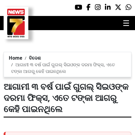
☰
Home
ବିଦେଶ
ଆଗାମୀ ୩ ବର୍ଷ ପାଇଁ ଗୁଗଲ୍ ସିଇଓଙ୍କ ଦରମା ଫିକ୍ସ, ଏତେ
ଟଙ୍କା ଆଗରୁ କେହି ପାଇନଥିଲେ
ଆଗାମୀ ୩ ବର୍ଷ ପାଇଁ ଗୁଗଲ୍ ସିଇଓଙ୍କ
ଦରମା ଫିକ୍ସ, ଏତେ ଟଙ୍କା ଆଗରୁ
କେହି ପାଇନଥିଲେ