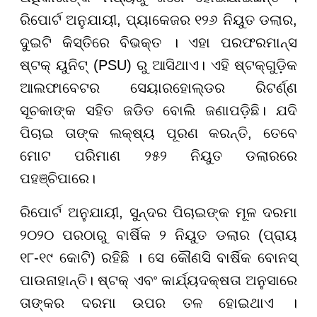
ରିପୋର୍ଟ ଅନୁଯାୟୀ, ପ୍ୟାକେଜର ୧୨୬ ନିୟୁତ ଡଲାର,
ଦୁଇଟି କିସ୍ତିରେ ବିଭକ୍ତ । ଏହା ପରଫରମାନ୍ସ
ଷ୍ଟକ୍ ୟୁନିଟ୍ (PSU) ରୁ ଆସିଥାଏ। ଏହି ଷ୍ଟକ୍ଗୁଡ଼ିକ
ଆଲଫାବେଟର ସେୟାରହୋଲ୍ଡର ରିଟର୍ଣ୍ଣ
ସୂଚକାଙ୍କ ସହିତ ଜଡିତ ବୋଲି ଜଣାପଡ଼ିଛି। ଯଦି
ପିଚାଇ ତାଙ୍କ ଲକ୍ଷ୍ୟ ପୂରଣ କରନ୍ତି, ତେବେ
ମୋଟ ପରିମାଣ ୨୫୨ ନିୟୁତ ଡଲାରରେ
ପହଞ୍ଚିପାରେ।
ରିପୋର୍ଟ ଅନୁଯାୟୀ, ସୁନ୍ଦର ପିଚାଇଙ୍କ ମୂଳ ଦରମା
୨୦୨୦ ପରଠାରୁ ବାର୍ଷିକ ୨ ନିୟୁତ ଡଲାର (ପ୍ରାୟ
୧୮-୧୯ କୋଟି) ରହିଛି । ସେ କୌଣସି ବାର୍ଷିକ ବୋନସ୍
ପାଉନାହାନ୍ତି। ଷ୍ଟକ୍ ଏବଂ କାର୍ଯ୍ୟଦକ୍ଷତା ଅନୁସାରେ
ତାଙ୍କର ଦରମା ଉପର ତଳ ହୋଇଥାଏ ।