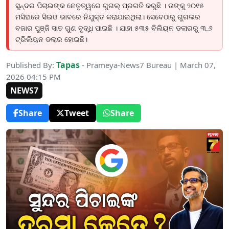
ସୁନ୍ଦର ପିଚାଇଙ୍କ ନେତୃତ୍ୱରେ ଗୁଗଲ୍ ପ୍ରଗତି କରୁଛି । ତାଙ୍କୁ ୨୦୧୫
ମସିହାରେ ସିଇଓ ଭାବରେ ନିଯୁକ୍ତ କରାଯାଇଥିଲା। ସେବେଠାରୁ ଗୁଗଲର
ବଜାର ପୁଞ୍ଜି ସାତ ଗୁଣ ବୃଦ୍ଧି ପାଇଛି । ଯାହା ୫୩୫ ବିଲିୟନ ଡଲାରରୁ ୩.୬
ଟ୍ରିଲିୟନ ଡଲାର ହୋଇଛି।
Tapas
Published By:
- Prameya-News7 Bureau | March 07,
2026 04:15 PM
NEWS7
Share
Tweet
Share