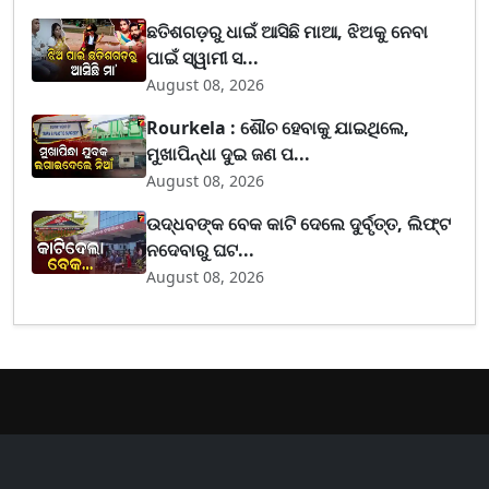
ଛତିଶଗଡ଼ରୁ ଧାଇଁ ଆସିଛି ମାଆ, ଝିଅକୁ ନେବା
ପାଇଁ ସ୍ୱାମୀ ସ...
August 08, 2026
Rourkela : ଶୌଚ ହେବାକୁ ଯାଇଥିଲେ,
ମୁଖାପିନ୍ଧା ଦୁଇ ଜଣ ପ...
August 08, 2026
ଉଦ୍ଧବଙ୍କ ବେକ କାଟି ଦେଲେ ଦୁର୍ବୃତ୍ତ, ଲିଫ୍ଟ
ନଦେବାରୁ ଘଟ...
August 08, 2026