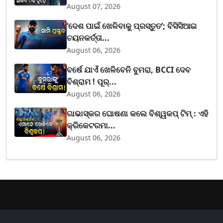
August 07, 2026
‘ଦେଶ ପାଇଁ ଖେଳିବାକୁ ପ୍ରସ୍ତୁତ’; ବିସିସିଆଇ
ଚୟନକର୍ତ୍ତା...
August 06, 2026
ବର୍ଷେ ଯାଏଁ ଖେଳିବେନି ବୁମରା, BCCI ଦେବ
ବିଶ୍ରାମ ! ପୂର୍...
August 06, 2026
ଗାଭାସ୍କର ଘୋଷଣା କଲେ ବିଶ୍ୱକପ୍ ଟିମ୍ : ଏହି
କ୍ରିକେଟରମା...
August 06, 2026