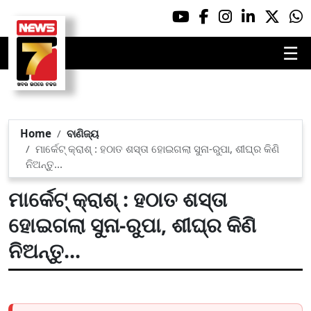
☰
Home
ବାଣିଜ୍ୟ
ମାର୍କେଟ୍ କ୍ରାଶ୍ : ହଠାତ ଶସ୍ତା ହୋଇଗଲା ସୁନା-ରୁପା, ଶୀଘ୍ର କିଣି
ନିଅନ୍ତୁ...
ମାର୍କେଟ୍ କ୍ରାଶ୍ : ହଠାତ ଶସ୍ତା
ହୋଇଗଲା ସୁନା-ରୁପା, ଶୀଘ୍ର କିଣି
ନିଅନ୍ତୁ...