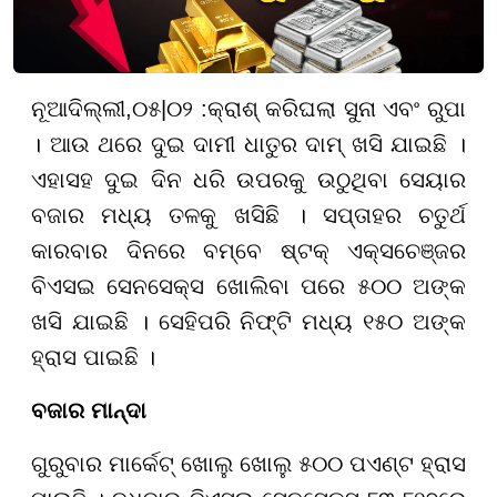
ନୂଆଦିଲ୍ଲୀ
,
୦
୫
|
୦୨ :
କ୍ରାଶ୍ କରିଘଲା ସୁନା ଏବଂ ରୁପା
। ଆଉ ଥରେ ଦୁଇ ଦାମୀ ଧାତୁର ଦାମ୍ ଖସି ଯାଇଛି ।
ଏହାସହ ଦୁଇ ଦିନ ଧରି ଉପରକୁ ଉଠୁଥିବା ସେୟାର
ବଜାର ମଧ୍ୟ ତଳକୁ ଖସିଛି । ସପ୍ତାହର ଚତୁର୍ଥ
କାରବାର ଦିନରେ ବମ୍ବେ ଷ୍ଟକ୍ ଏକ୍ସଚେଞ୍ଜର
ବିଏସଇ ସେନସେକ୍ସ ଖୋଲିବା ପରେ ୫୦୦ ଅଙ୍କ
ଖସି ଯାଇଛି । ସେହିପରି ନିଫ୍ଟି ମଧ୍ୟ ୧୫୦ ଅଙ୍କ
ହ୍ରାସ ପାଇଛି ।
ବଜାର ମାନ୍ଦା
ଗୁରୁବାର ମାର୍କେଟ୍ ଖୋଲୁ ଖୋଲୁ ୫୦୦ ପଏଣ୍ଟ ହ୍ରାସ