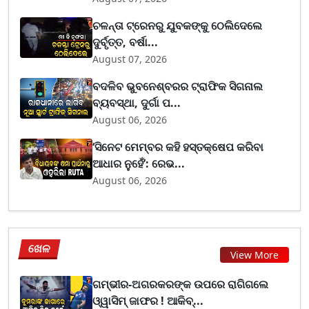
ଚଳନ୍ତା ଟ୍ରେନରୁ ଯୁବକଙ୍କୁ ଠେଲିଦେଲେ
ଦୁର୍ବୃତ୍ତ, ବର୍ଷା...
August 07, 2026
ବଦଳିବ ଭୁବନେଶ୍ବରର ଟ୍ରାଫିକ ସିଗନାଲ
ବ୍ୟବସ୍ଥା, ଦୁର୍ଗା ପ...
August 06, 2026
‘ସିନେଟ ମେମ୍ବର କହି ହସ୍ତକ୍ଷେପ କରିବା
ଆଧାର ନୁହେଁ’: ରେଭ...
August 06, 2026
ଖେଳ
View More
ଗମ୍ଭୀର-ଅଗରକରଙ୍କ ଉପରେ ରାଗିଗଲେ
ଓ୍ୱାସିମ୍ ଜାଫର ! ଆକିବ୍...