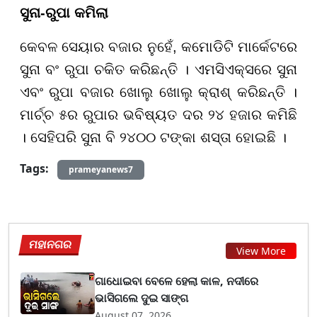
ସୁନା-ରୁପା କମିଲା
କେବଳ ସେୟାର ବଜାର ନୁହେଁ, କମୋଡିଟି ମାର୍କେଟରେ
ସୁନା ବଂ ରୁପା ଚକିତ କରିଛନ୍ତି । ଏମସିଏକ୍ସରେ ସୁନା
ଏବଂ ରୁପା ବଜାର ଖୋଲୁ ଖୋଲୁ କ୍ରାଶ୍ କରିଛନ୍ତି ।
ମାର୍ଚ୍ଚ ୫ର ରୁପାର ଭବିଷ୍ୟତ ଦର ୨୪ ହଜାର କମିଛି
। ସେହିପରି ସୁନା ବି ୨୪୦୦ ଟଙ୍କା ଶସ୍ତା ହୋଇଛି ।
Tags:
prameyanews7
ମହାନଗର
View More
ଗାଧୋଇବା ବେଳେ ହେଲା କାଳ, ନଦୀରେ
ଭାସିଗଲେ ଦୁଇ ସାଙ୍ଗ
August 07, 2026