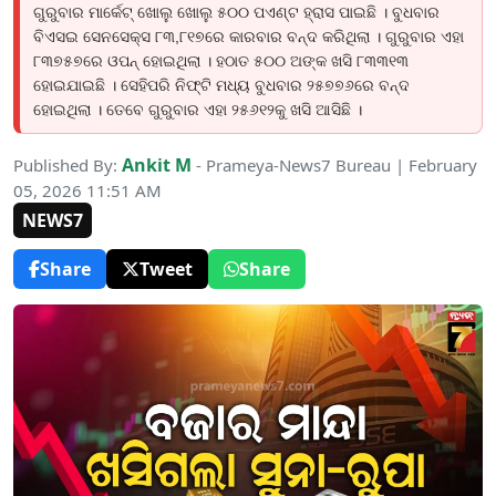
ଗୁରୁବାର ମାର୍କେଟ୍ ଖୋଲୁ ଖୋଲୁ ୫୦୦ ପଏଣ୍ଟ ହ୍ରାସ ପାଇଛି । ବୁଧବାର
ବିଏସଇ ସେନସେକ୍ସ ୮୩,୮୧୭ରେ କାରବାର ବନ୍ଦ କରିଥିଲା । ଗୁରୁବାର ଏହା
୮୩୭୫୭ରେ ଓପନ୍ ହୋଇଥିଲା । ହଠାତ ୫୦୦ ଅଙ୍କ ଖସି ୮୩୩୧୩
ହୋଇଯାଇଛି । ସେହିପରି ନିଫ୍ଟି ମଧ୍ୟ ବୁଧବାର ୨୫୭୭୬ରେ ବନ୍ଦ
ହୋଇଥିଲା । ତେବେ ଗୁରୁବାର ଏହା ୨୫୬୧୨କୁ ଖସି ଆସିଛି ।
Ankit M
Published By:
- Prameya-News7 Bureau | February
05, 2026 11:51 AM
NEWS7
Share
Tweet
Share