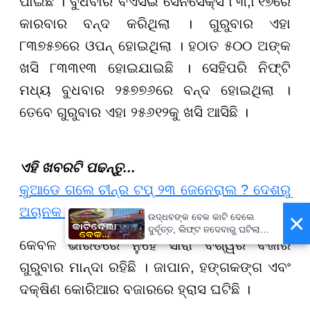
ପାଇଛି । ବୁଧବାର ବିଏସଇ ସେନସେକ୍ସ ୮୩,୮୧୭ରେ
କାରବାର ବନ୍ଦ କରିଥିଲା । ଗୁରୁବାର ଏହା
୮୩୭୫୭ରେ ଓପନ୍ ହୋଇଥିଲା । ହଠାତ ୫୦୦ ଅଙ୍କ
ଖସି ୮୩୩୧୩ ହୋଇଯାଇଛି । ସେହିପରି ନିଫ୍ଟି
ମଧ୍ୟ ବୁଧବାର ୨୫୭୭୬ରେ ବନ୍ଦ ହୋଇଥିଲା ।
ତେବେ ଗୁରୁବାର ଏହା ୨୫୬୧୨କୁ ଖସି ଆସିଛି ।
ଏହି ଖବରଟି ପଢନ୍ତୁ...
କୁଆଡେ ଗଲେ ଚୀନ୍‌ର ଟପ୍ ୨୩ ଜେନେରାଲ ? ଦେଶରୁ
ଅଚାନକ ଗାଏବ, ହଚ୍ୟା କରିଛନ୍ତି ଜିନପିଙ୍ଗ୍ !
×
ଉଦ୍ଧବଙ୍କ ବେକ କାଟି ଦେଲେ
ଦୁର୍ବୃତ୍ତ, ଲିଫ୍ଟ ନଦେବାରୁ ଘଟିଲା
ଘଟଣା...
କେବଳ ଭାରତରେ ନୁହେଁ ସାରା ବିଶ୍ୱର ବଜାର
ଗୁରୁବାର ମାନ୍ଦା ରହିଛି । ଜାପାନ, ହଙ୍ଗକଙ୍ଗ ଏବଂ
ଦକ୍ଷିଣ କୋରିଆର ବଜାରରେ ହ୍ରାସ ଘଟିଛି ।