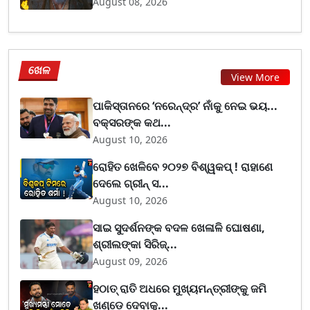
August 08, 2026
ଖେଳ
View More
ପାକିସ୍ତାନରେ ‘ନରେନ୍ଦ୍ର’ ନାଁକୁ ନେଇ ଭୟ...
ବକ୍ସରଙ୍କ କଥ...
August 10, 2026
ରୋହିତ ଖେଳିବେ ୨୦୨୭ ବିଶ୍ୱକପ୍ ! ରାହାଣେ
ଦେଲେ ଗ୍ରୀନ୍ ସ...
August 10, 2026
ସାଇ ସୁଦର୍ଶନଙ୍କ ବଦଳ ଖେଳାଳି ଘୋଷଣା,
ଶ୍ରୀଲଙ୍କା ସିରିଜ୍...
August 09, 2026
ହଠାତ୍ ରାତି ଅଧରେ ମୁଖ୍ୟମନ୍ତ୍ରୀଙ୍କୁ ଜମି
ଖଣ୍ଡେ ଦେବାକୁ...