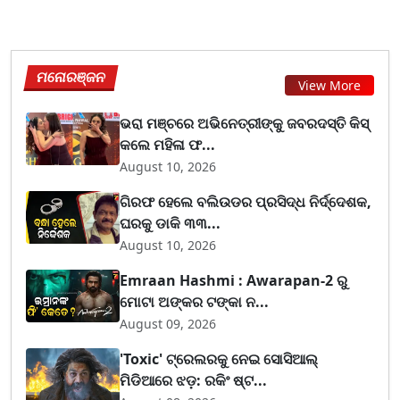
ମନୋରଞ୍ଜନ
View More
ଭରା ମଞ୍ଚରେ ଅଭିନେତ୍ରୀଙ୍କୁ ଜବରଦସ୍ତି କିସ୍
କଲେ ମହିଳା ଫ...
August 10, 2026
ଗିରଫ ହେଲେ ବଲିଉଡର ପ୍ରସିଦ୍ଧ ନିର୍ଦ୍ଦେଶକ,
ଘରକୁ ଡାକି ୩୩...
August 10, 2026
Emraan Hashmi : Awarapan-2 ରୁ
ମୋଟା ଅଙ୍କର ଟଙ୍କା ନ...
August 09, 2026
'Toxic' ଟ୍ରେଲରକୁ ନେଇ ସୋସିଆଲ୍
ମିଡିଆରେ ଝଡ଼: ରକିଂ ଷ୍ଟ...