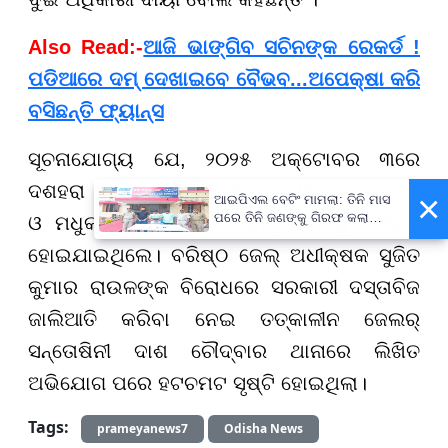
Also Read:-
ଆଜି ଭାଙ୍ଗିବ ସଚିନଙ୍କ ରେକର୍ଡ !
ପଡିଆରେ ଦମ୍ ଦେଖାଇବେ ବୈଭବ...ଅପେକ୍ଷା କରି
ବସିଛନ୍ତି ଫ୍ୟାନ୍ସ
ସୂଚନାଯୋଗ୍ୟ ଯେ, ୨୦୨୫ ଅକ୍ଟୋବର ୩ରେ
ଦଶହରା ସମୟରେ ୨ ବିହାରୀ ଅପରାଧୀ ରାଜା ସାହାଣୀ
×
ଆଇପିଏଲ ବେଟିଂ ମାମଲା: ତିନି ମାସ
ପରେ ତିନି ଜଣଙ୍କୁ ଗିରଫ କଲା
ଓ ମଧୁକାନ୍ତ ଚୌଦ୍ବାର ସର୍କଲ୍ ଜେଲରୁ ଫେରାର
ପୋଲିସ
ହୋଇଯାଇଥିଲେ। ବରିଷ୍ଠ ଜେଲ୍ ଅଧୀକ୍ଷକ ସୁଜିତ
କୁମାର ରାଉଳଙ୍କ ବିରୋଧରେ ସରକାରୀ ଦସ୍ତାବିଜ
ଜାଲିଆତି କରିବା ନେଇ ତତ୍କାଳୀନ ଜେଲର୍
ସନ୍ତୋଷିନୀ ଦାଶ ଚୌଦ୍ବାର ଥାନାରେ ଲିଖିତ
ଅଭିଯୋଗ ପରେ ହଟଚମଟ ସୃଷ୍ଟି ହୋଇଥିଲା।
Tags:
prameyanews7
Odisha News