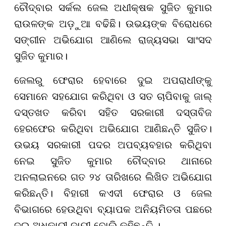
ଚୌଦ୍ବାର ସର୍କଲ ଜେଲ ଅଧୀକ୍ଷକ ସୁଜିତ କୁମାର
ରାଉଳଙ୍କ ଅଡ଼ୁଆ ବଢିଛି। ଉଭୟଙ୍କ ବିରୋଧରେ
ସଙ୍ଗୀନ ଅଭିଯୋଗ ଆଣିଲେ ରାଜ୍ୟସଭା ସାଂସଦ
ସୁଜିତ କୁମାର।
ଜେଲରୁ ଫେରାର ହେବାରେ ଦୁଇ ଅପରାଧୀଙ୍କୁ
ସେମାନେ ସହଯୋଗ କରିଥିବା ଓ ସତ ଚାପିବାକୁ ଜାଲ୍
ଦସ୍ତଖତ କରିବା ସହିତ ସରକାରୀ ଦସ୍ତାବିଜ
ହେରଫେର କରିଥିବା ଅଭିଯୋଗ ଆଣିଛନ୍ତି ସୁଜିତ।
ଉଭୟ ସରକାରୀ ପଦର ଅପବ୍ୟବହାର କରିଥିବା
ନେଇ ସୁଜିତ କୁମାର ଚୌଦ୍ବାର ଥାନାରେ
ଅନଲାଇନରେ ଗତ ୨୪ ତାରିଖରେ ଲିଖିତ ଅଭିଯୋଗ
କରିଛନ୍ତି। ବିହାରୀ କଏଦୀ ଫେରାର ଓ ଜେଲ
ବିଭାଗରେ ହେଉଥିବା ବ୍ୟାପକ ଅନିୟମିତତା ପଛରେ
ଦୁଇ ଅଧିକାରୀ ଦାୟୀ ବୋଲି କହିଛନ୍ତି ।