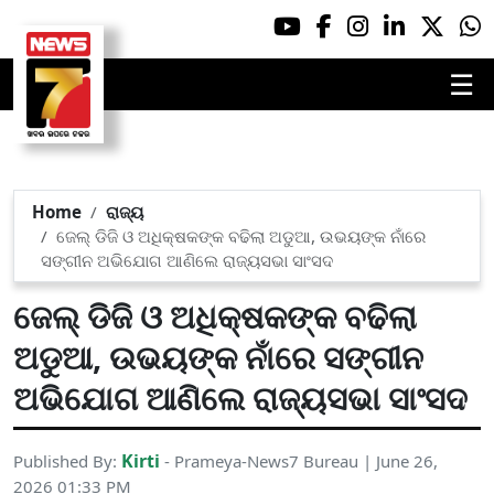
☰
Home
ରାଜ୍ୟ
ଜେଲ୍ ଡିଜି ଓ ଅଧିକ୍ଷକଙ୍କ ବଢିଲା ଅଡୁଆ, ଉଭୟଙ୍କ ନାଁରେ
ସଙ୍ଗୀନ ଅଭିଯୋଗ ଆଣିଲେ ରାଜ୍ୟସଭା ସାଂସଦ
ଜେଲ୍ ଡିଜି ଓ ଅଧିକ୍ଷକଙ୍କ ବଢିଲା
ଅଡୁଆ, ଉଭୟଙ୍କ ନାଁରେ ସଙ୍ଗୀନ
ଅଭିଯୋଗ ଆଣିଲେ ରାଜ୍ୟସଭା ସାଂସଦ
Kirti
Published By:
- Prameya-News7 Bureau | June 26,
2026 01:33 PM