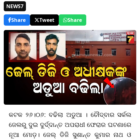
NEWS7
Share
Tweet
Share
କଟକ ୨୬।୦୬: ବଢିଲା ଅଡୁଆ । ଚୌଦ୍ବାର ସର୍କଲ
ଜେଲରୁ ଦୁଇ ଦୁର୍ଦ୍ଦାନ୍ତ ଅପରାଧୀ ଫେରାର ଘଟଣାରେ
ନୂଆ ମୋଡ଼। ଜେଲ୍ ଡିଜି ସୁଶାନ୍ତ କୁମାର ନାଥ ଓ