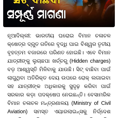
ନୂଆଦିଲ୍ଲୀ: ଭାରତୀୟ ଘରୋଇ ବିମାନ ଚଳାଚଳ
କ୍ଷେତ୍ର ଦ୍ରୁତ ଗତିରେ ବୃଦ୍ଧି ପାଇ ବିଶ୍ୱର ତୃତୀୟ
ବୃହତ୍ତମ ବଜାରରେ ପରିଣତ ହୋଇଛି। ଏବେ ବିମାନ
ଯାତ୍ରୀଙ୍କୁ ଲୁଚାଛପା ଖର୍ଚ୍ଚରୁ (Hidden charges)
ବଡ଼ ଆଶ୍ୱସ୍ତି ମିଳିବାକୁ ଯାଉଛି। ସିଟ୍ ବାଛିବା ପାଇଁ
ଲାଗୁଥିବା ଅତିରିକ୍ତ ଦେୟ ଉପରେ ରୋକ୍ ଲଗାଇବା
ସହ ଯାତ୍ରୀଙ୍କ ଅଧିକାରକୁ ସୁଦୃଢ଼ କରିବା ପାଇଁ
ସରକାର କଡ଼ା ପଦକ୍ଷେପ ନେଇଛନ୍ତି। ବେସାମରିକ
ବିମାନ ଚଳାଚଳ ମନ୍ତ୍ରଣାଳୟ (Ministry of Civil
Aviation) ସମସ୍ତ ଏୟାରଲାଇନ୍ସକୁ ନିର୍ଦ୍ଦେଶ