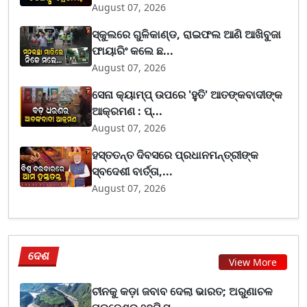
August 07, 2026
ସ୍କୁଲରେ ଗୁଳିକାଣ୍ଡ, ରାଇଫଲ ଆଣି ଆଖିବୁଜା
ଫାୟାରିଂ କଲେ ଛ...
August 07, 2026
ସେନା କ୍ୟାମ୍ପ୍ ଉପରେ 'ହୁତି' ଆତଙ୍କବାଦୀଙ୍କ
ଆକ୍ରମଣ : ପ୍...
August 07, 2026
ହସ୍ତତନ୍ତ ଦିବସରେ ପ୍ରଧାନମନ୍ତ୍ରୀଙ୍କ
ସ୍ବଦେଶୀ ବାର୍ତ୍ତା,...
August 07, 2026
ଦେଶ
View More
ଚୀନକୁ କଡ଼ା ଜବାବ ଦେଲା ଭାରତ; ଅରୁଣାଚଳ