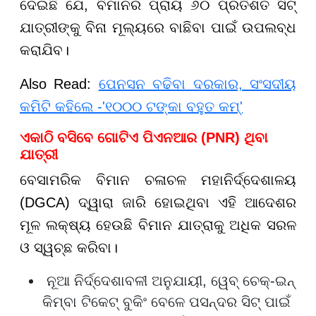
ଦେଇଛି ଯେ, ବିମାନର ପ୍ରାୟ ୬୦ ପ୍ରତିଶତ ସିଟ୍
ଯାତ୍ରୀଙ୍କୁ ବିନା ମୂଲ୍ୟରେ ବାଛିବା ପାଇଁ ଉପଲବ୍ଧ
କରାଯିବ।
Also Read:
ପେନସନ ବଢିବା ଦରକାର, ସଂସଦୀୟ
କମିଟି କହିଲେ -'୧୦୦୦ ଟଙ୍କା ବହୁତ କମ୍'
ଏକାଠି ବସିବେ ଗୋଟିଏ ପିଏନଆର (PNR) ଥିବା
ଯାତ୍ରୀ
ବେସାମରିକ ବିମାନ ଚଳାଚଳ ମହାନିର୍ଦ୍ଦେଶାଳୟ
(DGCA) ଦ୍ୱାରା ଜାରି ହୋଇଥିବା ଏହି ଆଦେଶର
ମୂଳ ଲକ୍ଷ୍ୟ ହେଉଛି ବିମାନ ଯାତ୍ରାକୁ ଅଧିକ ସରଳ
ଓ ସ୍ୱଚ୍ଛ କରିବା।
ନୂଆ ନିର୍ଦ୍ଦେଶାବଳୀ ଅନୁଯାୟୀ, ୱେବ୍ ଚେକ୍-ଇନ୍
କିମ୍ବା ଟିକେଟ୍ ବୁକିଂ ବେଳେ ପସନ୍ଦର ସିଟ୍ ପାଇଁ