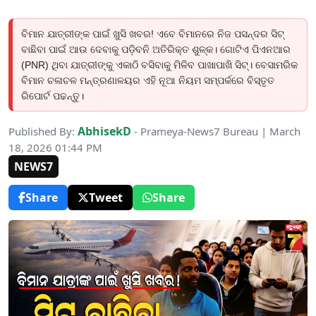
ବିମାନ ଯାତ୍ରୀଙ୍କ ପାଇଁ ଖୁସି ଖବର! ଏବେ ବିମାନରେ ନିଜ ପସନ୍ଦର ସିଟ୍
ବାଛିବା ପାଇଁ ଆଉ ଦେବାକୁ ପଡ଼ିବନି ଅତିରିକ୍ତ ଶୁଳ୍କ। ଗୋଟିଏ ପିଏନଆର
(PNR) ଥିବା ଯାତ୍ରୀଙ୍କୁ ଏକାଠି ବସିବାକୁ ମିଳିବ ପାଖାପାଖି ସିଟ୍। ବେସାମରିକ
ବିମାନ ଚଳାଚଳ ମନ୍ତ୍ରଣାଳୟର ଏହି ନୂଆ ନିୟମ ସମ୍ପର୍କରେ ବିସ୍ତୃତ
ରିପୋର୍ଟ ପଢନ୍ତୁ।
AbhisekD
Published By:
- Prameya-News7 Bureau | March
18, 2026 01:44 PM
NEWS7
Share
Tweet
Share