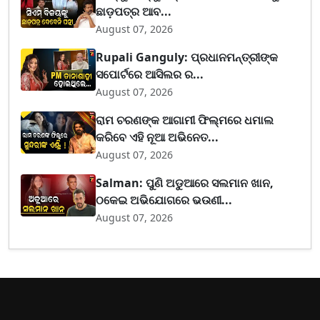
ଛାଡ଼ପତ୍ର ଆବ...
August 07, 2026
Rupali Ganguly: ପ୍ରଧାନମନ୍ତ୍ରୀଙ୍କ
ସପୋର୍ଟରେ ଆସିଲର ର...
August 07, 2026
ରାମ ଚରଣଙ୍କ ଆଗାମୀ ଫିଲ୍ମରେ ଧମାଲ
କରିବେ ଏହି ନୂଆ ଅଭିନେତ...
August 07, 2026
Salman: ପୁଣି ଅଡୁଆରେ ସଲମାନ ଖାନ,
ଠକେଇ ଅଭିଯୋଗରେ ଭଉଣୀ...
August 07, 2026