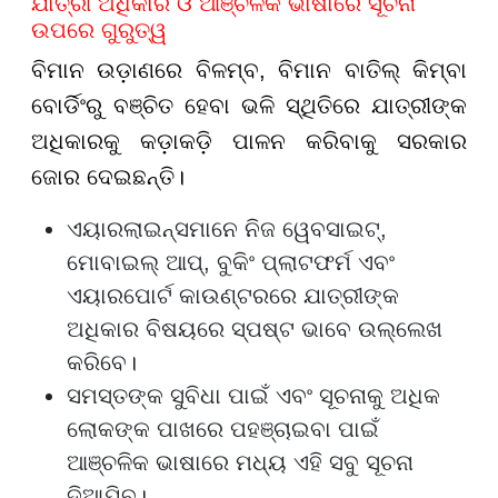
ଯାତ୍ରୀ ଅଧିକାର ଓ ଆଞ୍ଚଳିକ ଭାଷାରେ ସୂଚନା
ଉପରେ ଗୁରୁତ୍ୱ
ବିମାନ ଉଡ଼ାଣରେ ବିଳମ୍ବ, ବିମାନ ବାତିଲ୍ କିମ୍ବା
ବୋର୍ଡିଂରୁ ବଞ୍ଚିତ ହେବା ଭଳି ସ୍ଥିତିରେ ଯାତ୍ରୀଙ୍କ
ଅଧିକାରକୁ କଡ଼ାକଡ଼ି ପାଳନ କରିବାକୁ ସରକାର
ଜୋର ଦେଇଛନ୍ତି।
ଏୟାରଲାଇନ୍ସମାନେ ନିଜ ୱେବସାଇଟ୍,
ମୋବାଇଲ୍ ଆପ୍, ବୁକିଂ ପ୍ଲାଟଫର୍ମ ଏବଂ
ଏୟାରପୋର୍ଟ କାଉଣ୍ଟରରେ ଯାତ୍ରୀଙ୍କ
ଅଧିକାର ବିଷୟରେ ସ୍ପଷ୍ଟ ଭାବେ ଉଲ୍ଲେଖ
କରିବେ।
ସମସ୍ତଙ୍କ ସୁବିଧା ପାଇଁ ଏବଂ ସୂଚନାକୁ ଅଧିକ
ଲୋକଙ୍କ ପାଖରେ ପହଞ୍ଚାଇବା ପାଇଁ
ଆଞ୍ଚଳିକ ଭାଷାରେ ମଧ୍ୟ ଏହି ସବୁ ସୂଚନା
ଦିଆଯିବ।