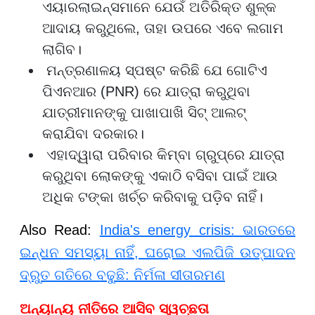
ଏୟାରଲାଇନ୍ସମାନେ ଯେଉଁ ଅତିରିକ୍ତ ଶୁଳ୍କ
ଆଦାୟ କରୁଥିଲେ, ତାହା ଉପରେ ଏବେ ଲଗାମ
ଲାଗିବ।
ମନ୍ତ୍ରଣାଳୟ ସ୍ପଷ୍ଟ କରିଛି ଯେ ଗୋଟିଏ
ପିଏନଆର (PNR) ରେ ଯାତ୍ରା କରୁଥିବା
ଯାତ୍ରୀମାନଙ୍କୁ ପାଖାପାଖି ସିଟ୍ ଆଲଟ୍
କରାଯିବା ଦରକାର।
ଏହାଦ୍ୱାରା ପରିବାର କିମ୍ବା ଗ୍ରୁପ୍ରେ ଯାତ୍ରା
କରୁଥିବା ଲୋକଙ୍କୁ ଏକାଠି ବସିବା ପାଇଁ ଆଉ
ଅଧିକ ଟଙ୍କା ଖର୍ଚ୍ଚ କରିବାକୁ ପଡ଼ିବ ନାହିଁ।
Also Read:
India's energy crisis: ଭାରତରେ
ଇନ୍ଧନ ସମସ୍ୟା ନାହିଁ, ଘରୋଇ ଏଲପିଜି ଉତ୍ପାଦନ
ଦ୍ରୁତ ଗତିରେ ବଢୁଛି: ନିର୍ମଳା ସୀତାରମଣ
ଅନ୍ୟାନ୍ୟ ନୀତିରେ ଆସିବ ସ୍ୱଚ୍ଛତା