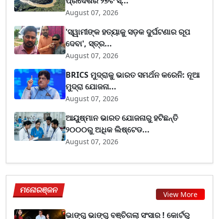
ପ୍ରଦେଶର ୨୭ଟି ସ୍...
August 07, 2026
'ସ୍ୱାମୀଙ୍କ ହତ୍ୟାକୁ ସଡ଼କ ଦୁର୍ଘଟଣାର ରୂପ
ଦେବା', ସ୍ତ୍ର...
August 07, 2026
BRICS ମୁଦ୍ରାକୁ ଭାରତ ସମର୍ଥନ କରେନି: ନୂଆ
ମୁଦ୍ରା ଯୋଜନା...
August 07, 2026
ଆୟୁଷ୍ମାନ ଭାରତ ଯୋଜନାରୁ ହଟିଛନ୍ତି
୨୦୦୦ରୁ ଅଧିକ ଲିଷ୍ଟେଡ...
August 07, 2026
ମନୋରଞ୍ଜନ
View More
ଭାଙ୍ଗୁ ଭାଙ୍ଗୁ ବଞ୍ଚିଗଲା ସଂସାର ! କୋର୍ଟରୁ