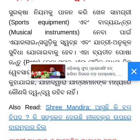
ସୁରକ୍ଷା ନିୟମକୁ ପାଳନ କରି ଖେଳ ସାମଗ୍ରୀ
(Sports equipment) ଏବଂ ବାଦ୍ୟଯନ୍ତ୍ର
(Musical instruments) ନେବା ପାଇଁ
ଏୟାରଲାଇନ୍ସଗୁଡ଼ିକୁ ସ୍ୱଚ୍ଛ ଏବଂ ଯାତ୍ରୀ-ଅନୁକୂଳ
ସୁବିଧା ଯୋଗାଇବାକୁ ହେବ। ଏହା ବ୍ୟତୀତ ପୋଷା
ଜନ୍ତୁ (Pets) ନେବା ସମ୍ବନ୍ଧୀୟ ନୀତିକୁ ମଧ୍ୟ ନିଜ
×
ଓଡ଼ିଶାକୁ ଫୁଡ୍ ପ୍ରୋସେସିଂ ହବ୍
ୱେବସାଇଟରେ ସ୍ପଷ୍ଟ ଭାବେ ପ୍ରକାଶ କରିବାକୁ
କରିବା ଦିଗରେ ବଡ଼ ପଦକ୍ଷେପ, ୪୨
ହଜାରରୁ ଅଧିକ ନିଯୁକ୍ତି ସୁଯୋଗ
କୁହାଯାଇଛି, ଯାହାଦ୍ୱାରା ଯାତ୍ରୀମାନଙ୍କ ମଧ୍ୟରେ
କୌଣସି ଦ୍ୱନ୍ଦ୍ୱ ରହିବ ନାହିଁ।
Also Read:
Shree Mandira: ଆସୁଛି କି ବଡ଼
ବିପଦ ? କି ସଙ୍କେତ ଦେଉଛି ନୀଳଚକ୍ର ଉପରେ
ବାରମ୍ବାର ଚିଲ