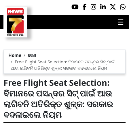
☰
Home
ଦେଶ
Free Flight Seat Selection: ବିମାନରେ ପସନ୍ଦର ସିଟ୍ ପାଇଁ
ଆଉ ଲାଗିବନି ଅତିରିକ୍ତ ଶୁଳ୍କ: ସରକାର ବଦଳାଇଲେ ନିୟମ
Free Flight Seat Selection:
ବିମାନରେ ପସନ୍ଦର ସିଟ୍ ପାଇଁ ଆଉ
ଲାଗିବନି ଅତିରିକ୍ତ ଶୁଳ୍କ: ସରକାର
ବଦଳାଇଲେ ନିୟମ