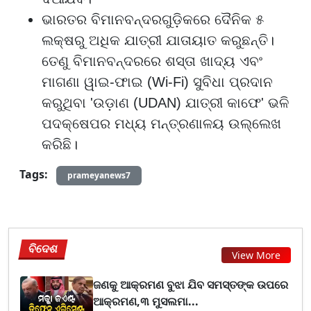
ଭାରତର ବିମାନବନ୍ଦରଗୁଡ଼ିକରେ ଦୈନିକ ୫
ଲକ୍ଷରୁ ଅଧିକ ଯାତ୍ରୀ ଯାତାୟାତ କରୁଛନ୍ତି।
ତେଣୁ ବିମାନବନ୍ଦରରେ ଶସ୍ତା ଖାଦ୍ୟ ଏବଂ
ମାଗଣା ୱାଇ-ଫାଇ (Wi-Fi) ସୁବିଧା ପ୍ରଦାନ
କରୁଥିବା 'ଉଡ଼ାଣ (UDAN) ଯାତ୍ରୀ କାଫେ' ଭଳି
ପଦକ୍ଷେପର ମଧ୍ୟ ମନ୍ତ୍ରଣାଳୟ ଉଲ୍ଲେଖ
କରିଛି।
Tags:
prameyanews7
ବିଦେଶ
View More
ଜଣକୁ ଆକ୍ରମଣ ବୁଝା ଯିବ ସମସ୍ତଙ୍କ ଉପରେ
ଆକ୍ରମଣ,୩ ମୁସଲମା...