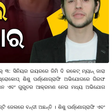
ାଲ୍ ୩: ସିନିୟର ଇୟରରେ ଜିମି ଦି ରକେଟ୍ ମ୍ୟାନ୍ ଜାରା
 ପ୍ରୋକୋପ୍ ଶିଶୁ ପର୍ଣ୍ଣୋଗ୍ରାଫି ଅଭିଯୋଗରେ ଗିରଫ
୍ଲଂଘନ ଏବଂ ଗୁରୁତର ଆକ୍ରମଣ ନେଇ ମଧ୍ୟ ଅଭିଯୋଗ
ି ଜେଲରେ ବନ୍ଦୀ ଅଛନ୍ତି । ଶିଶୁ ପର୍ଣ୍ଣୋଗ୍ରାଫି ଏବଂ