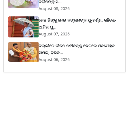
ନବୀନଙ୍କୁ ସ...
August 08, 2026
ଜେନ ଜିଙ୍କୁ ନେଇ କଙ୍ଗନାଙ୍କ ୟୁ-ଟର୍ଣ୍ଣ, କହିଲେ-
ଆଜିର ଯୁ...
August 07, 2026
ଦିଲ୍ଲୀରେ ନୀତିନ ନବୀନଙ୍କୁ ଭେଟିଲେ ମନମୋହନ
ସାମଲ, ବିଭିନ...
August 06, 2026