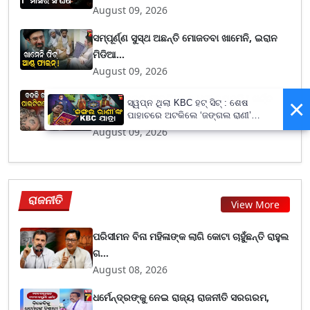
August 09, 2026
ସମ୍ପୂର୍ଣ୍ଣ ସୁସ୍ଥ ଅଛନ୍ତି ମୋଜତବା ଖାମେନି, ଇରାନ
ମିଡିଆ...
August 09, 2026
ମଣିଷରୁ କୁକୁର ପାଲଟିଗଲେ ଧନୀ ବ୍ୟକ୍ତି ! ଖର୍ଚ୍ଚ
×
ସ୍ୱପ୍ନ ଥିଲା KBC ହଟ୍ ସିଟ୍ : ଶେଷ
କଲେ ୨୨୦...
ପାହାଚରେ ଅଟକିଲେ ‘ଜଙ୍ଗଲ ରାଣୀ’
ଜୟନ୍ତି ବୁରୁଦା
August 09, 2026
ରାଜନୀତି
View More
ପରିସୀମନ ବିନା ମହିଳାଙ୍କ ଲାଗି କୋଟା ଚାହୁଁଛନ୍ତି ରାହୁଲ
ଗ...
August 08, 2026
ଧର୍ମେନ୍ଦ୍ରଙ୍କୁ ନେଇ ରାଜ୍ୟ ରାଜନୀତି ସରଗରମ,