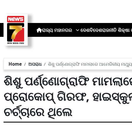
ରାଜ୍ୟ
ମହାନଗର
ଦେଶ
ବିଦେଶ
ରାଜନୀତି
ଶିକ୍ଷା 
Home
ଅପରାଧ
ଶିଶୁ ପର୍ଣ୍ଣୋଗ୍ରାଫି ମାମଲାରେ ଆମେରିକୀୟ ମାଥ୍ୟୁ
ଶିଶୁ ପର୍ଣ୍ଣୋଗ୍ରାଫି ମାମଲ
ପ୍ରୋକୋପ୍ ଗିରଫ, ହାଇସ୍କୁ
ଚର୍ଚ୍ଚାରେ ଥିଲେ