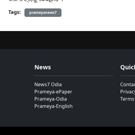
Tags:
prameyanews7
News
Quic
News7 Odia
Conta
Prameya-ePaper
Privac
Prameya-Odia
Terms
Prameya-English