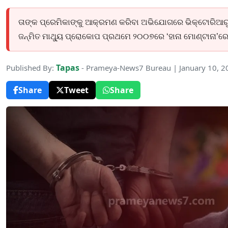
ତାଙ୍କ ପ୍ରେମିକାଙ୍କୁ ଆକ୍ରମଣ କରିବା ଅଭିଯୋଗରେ ଭିକ୍ଟୋରିଆରୁ
ଜନ୍ମିତ ମାଥ୍ୟୁ ପ୍ରୋକୋପ ପ୍ରଥମେ ୨୦୦୭ରେ ‘ହାନା ମୋଣ୍ଟାନା’ର
Tapas
Published By:
- Prameya-News7 Bureau | January 10, 
Share
Tweet
Share