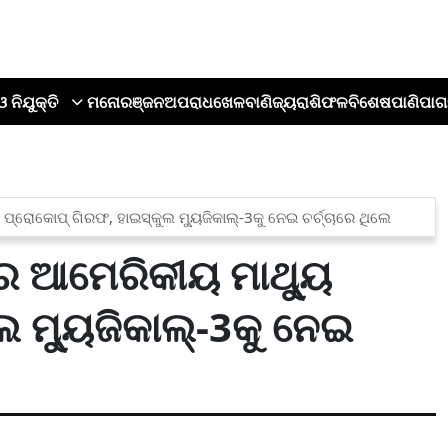
ଓ ନିଯୁକ୍ତି
ମନୋରଞ୍ଜନ
ଅପରାଧ
ଖେଳ
ବାଣିଜ୍ୟ
ରାଶିଫଳ
ବିଶେଷ
ପାଣିପାଗ
 ପ୍ରୋକୋପ୍ ଗିରଫ, ହାଇସ୍କୁଲ ମ୍ୟୁଜିକାଲ୍-3କୁ ନେଇ ଚର୍ଚ୍ଚାରେ ଥିଲେ
ାରେ ଆମେରିକୀୟ ମାଥ୍ୟୁ
ଲ ମ୍ୟୁଜିକାଲ୍-3କୁ ନେଇ