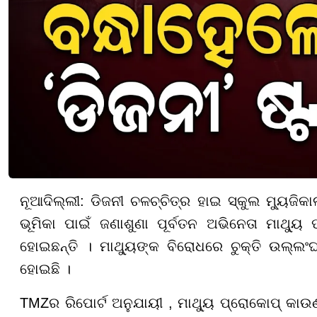
ନୂଆଦିଲ୍ଲୀ: ଡିଜନୀ ଚଳଚ୍ଚିତ୍ର ହାଇ ସ୍କୁଲ ମ୍ୟୁଜିକ
ଭୂମିକା ପାଇଁ ଜଣାଶୁଣା ପୂର୍ବତନ ଅଭିନେତା ମାଥ୍ୟୁ
ହୋଇଛନ୍ତି । ମାଥ୍ୟୁଙ୍କ ବିରୋଧରେ ଚୁକ୍ତି ଉଲ
ହୋଇଛି ।
TMZର ରିପୋର୍ଟ ଅନୁଯାୟୀ , ମାଥ୍ୟୁ ପ୍ରୋକୋପ୍ କାଉଣ୍ଟ