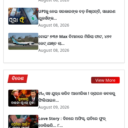
UPIକୁ ନେଇ ସରକାରଙ୍କ ବଡ଼ ନିଷ୍ପତ୍ତି, ସାଧାରଣ
ୟୁଜର୍ସଙ୍କ...
August 08, 2026
ବୋଇଂ ୭୩୭ Max ବିମାନରେ ମିଳିଲା ଫାଟ, ୪୭୧
ଜେଟ୍ ଯାଞ୍ଚ ଲା...
August 08, 2026
ବିଦେଶ
View More
ଚୀନ୍ ସହ ଯୁଦ୍ଧ କରିବ ଆମେରିକା ! ଡ୍ରାଗନ କବଳରୁ
ଫିଲିପାଇନ...
August 09, 2026
Love Story : ଦିନରେ ଅଫିସ୍, ରାତିରେ ଫୁଡ୍
ଡେଲିଭରି... ୮...