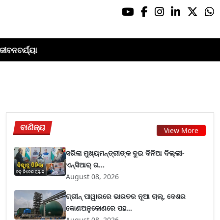
ଜୀବନଚର୍ଯ୍ୟା
ବାଣିଜ୍ୟ
View More
ସରିଲା ମୁଖ୍ୟମନ୍ତ୍ରୀଙ୍କ ଦୁଇ ଦିନିଆ ଦିଲ୍ଲୀ-
ଏନ୍‌ସିଆର୍ ଗ...
August 08, 2026
ଗ୍ରୀନ୍ ପାୱାରରେ ଭାରତର ନୂଆ ଚାଲ୍, ଦେଶର
କୋଣଅନୁକୋଣରେ ପହ...
August 08, 2026