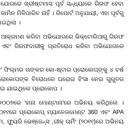
ୋଗରେ ଖ୍ରୀଷ୍ଟମାସ ପୂର୍ବ ସନ୍ଧ୍ୟାରେ ଗିରଫ ହେବା
ମିନ ମିଳିପାରିବ ନାହିଁ । ରିପୋର୍ଟ ଅନୁଯାୟୀ, ଏହା ପୂର୍ବରୁ
ାଇଥିଲା ।
କୁ ଆକ୍ରମଣ କରିବା ଅଭିଯୋଗରେ ଭିକ୍ଟୋରିଆରୁ ଗିରଫ
ଏବଂ ଗିରଫଦାରୀକୁ ପ୍ରତିରୋଧ କରିବା ଅଭିଯୋଗରେ
’ ଫିଲ୍ମର ତାଙ୍କର କୋ-ଷ୍ଟାର ପ୍ରୋକୋପ୍ଙ୍କୁ ୪ ବର୍ଷ
ୋକୋପଙ୍କ ବିରୋଧରେ ଘରୋଇ ହିଂସା ନେଇ ଗୁରୁତର
ଇ ଯାଇଥିଲେ ପ୍ରୋକୋପ ।
୨୦୦୭ରେ ‘ହାନା ମୋଣ୍ଟାନା’ରେ ଅଭିନୟ କରିଥିଲେ ।
୨୦୧୧ରେ ପ୍ରୋକୋପ୍ ମ୍ୟାନେଜମେଣ୍ଟ 360 ଏବଂ APA
ଫ୍ୟୁରି ଭେଞ୍ଜେନ୍ସ ,ଗୀକ୍ ଚାର୍ମିଂ (୨୦୧୧)ରେ ଅଭିନୟ