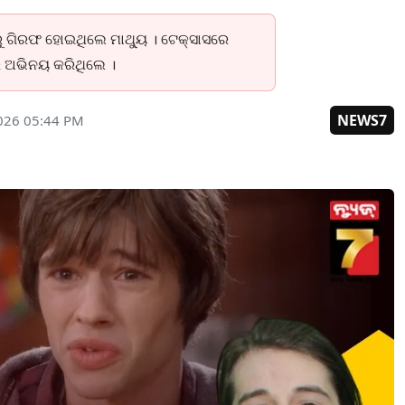
 ଗିରଫ ହୋଇଥିଲେ ମାଥ୍ୟୁ । ଟେକ୍ସାସରେ
େ ଅଭିନୟ କରିଥିଲେ ।
NEWS7
2026 05:44 PM