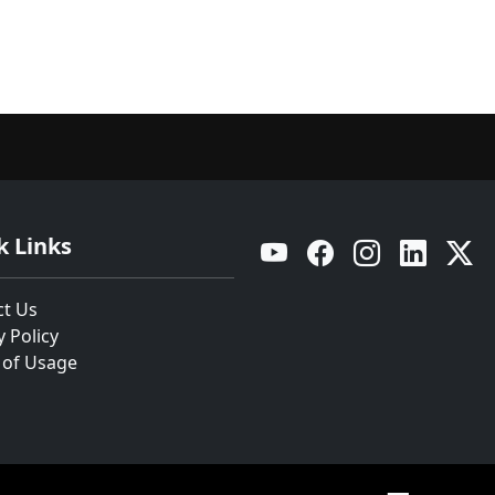
k Links
YouTube
Facebook
Instagram
Linkedin
Twitt
ct Us
y Policy
 of Usage