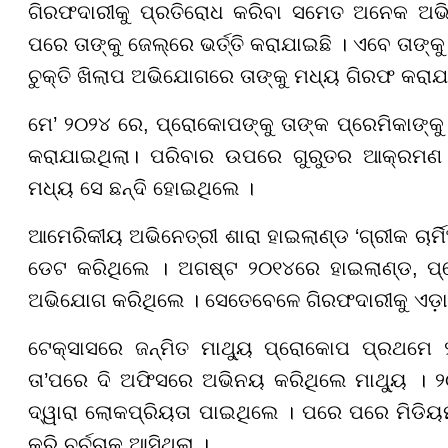
ଗିରଫଦାରୀକୁ ପ୍ରତିରୋଧ କରିବା ସମେତ ଅନେକ ଅଭିଯ
ପରେ ତାଙ୍କୁ ଜେଲ୍ରେ ଭର୍ତ୍ତି କରାଯାଇଛି । ଏବେ ତାଙ୍କୁ ଜା
ଚୁକ୍ତି ଖିଲାପ ଅଭିଯୋଗରେ ତାଙ୍କୁ ମଧ୍ୟ ଗିରଫ କରାଯ
ମେ’ ୨୦୨୪ ରେ, ପ୍ରୋକୋପଙ୍କୁ ତାଙ୍କ ପ୍ରେମିକାଙ୍
କରାଯାଇଥିଲା। ପରିବାର ଉପରେ ଗୁରୁତର ଆକ୍ରମଣ 
ମଧ୍ୟ ସେ ଛନ୍ଦି ହୋଇଥିଲେ ।
ଆମେରିକୀୟ ଅଭିନେତ୍ରୀ ଶାରା ହାଇଲାଣ୍ଡ ‘ଗ୍ରୀକ ଚାର୍ମିଂ
ଡେଟ କରିଥିଲେ । ଅଗଷ୍ଟ ୨୦୧୪ରେ ହାଇଲାଣ୍ଡ, ପ୍ର
ଅଭିଯୋଗ କରିଥିଲେ । ସେତେବେଳେ ଗିରଫଦାରୀକୁ ଏଡ଼ା
ଟେକ୍ସାସରେ ଜନ୍ମିତ ମାଥ୍ୟୁ ପ୍ରୋକୋପ ପ୍ରଥମେ 
ତା’ପରେ ଦି ଅଫିସରେ ଅଭିନୟ କରିଥିଲେ ମାଥ୍ୟୁ । 
ଦ୍ୱାରା ଲୋକପ୍ରିୟତା ପାଇଥିଲେ । ପରେ ପରେ ମିଡିୟମ, 
କରି ଚର୍ଚ୍ଚାକୁ ଆସିଥିଲା ।