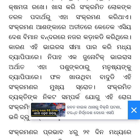
କ୍ଷମତା ରଖେ। ଖାସ କରି ସଂକ୍ରମିତ ଲୋକଙ୍କ
ତରଳ ପଦାର୍ଥରୁ ଏହା ସଂକ୍ରମଣ କରିଥାଏ।
ସଂକ୍ରମଣ ଆଶଙ୍କାରେ ଅତୀତରେ କେତେକ ଏସିୟ
ଦେଶ ବିମାନ ବନ୍ଦରରେ ନଜର କଡ଼ାକଡି କରିଥିଲେ।
କାରଣ ଏହି ଭାଇରସ ସୀମା ପାର କରି ମଧ୍ୟ
ବ୍ୟାପିପାରେ। ନିପାହ ଏକ ଜୁନୋଟିକ୍ ଭାଇରାସ
ଅର୍ଥାତ ଏହା ପଶୁଙ୍କଠାରୁ ମନୁଷ୍ୟଙ୍କୁ
ବ୍ୟାପିପାରେ। ଫଳ ଖାଉଥିବା ବାଦୁଡି ଏହି
ସଂକ୍ରମଣର ମୁଖ୍ୟ ସ୍ରୋତ। ସଂକ୍ରମିତ
ବ୍ୟକ୍ତିଙ୍କ ନିକଟ ସମ୍ପର୍କ ଯୋଗୁ ଏହି ରୋଗ
×
ସଂକ୍ରମିତ ହୋଇପାରେ। ତେବେ ଏହା କୋଭିଡ-୧୯
ଜବତ ବାଇକ ଥାନାରୁ ବିକ୍ରି ଘଟଣା,
ତଦନ୍ତ ନିର୍ଦ୍ଦେଶ ଦେଲେ ଏସପି
ଭଳି ଦ୍ରୁତ ପ୍ରସାର ହୁଏ ନାହିଁ।
ସଂକ୍ରମଣର ପ୍ରଭାବ ୪ରୁ ୨୧ ଦିନ ମଧ୍ୟରେ