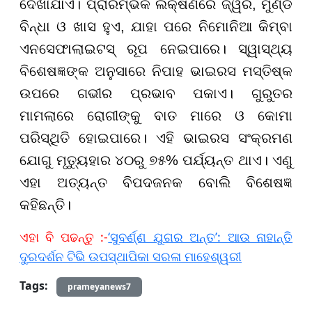
ଦେଖାଯାଏ। ପ୍ରାରମ୍ଭିକ ଲକ୍ଷଣରେ ଜ୍ୱର, ମୁଣ୍ଡ
ବିନ୍ଧା ଓ ଖାସ ହୁଏ, ଯାହା ପରେ ନିମୋନିଆ କିମ୍ବା
ଏନସେଫାଲାଇଟସ୍ ରୂପ ନେଇପାରେ। ସ୍ୱାସ୍ଥ୍ୟ
ବିଶେଷଜ୍ଞଙ୍କ ଅନୁସାରେ ନିପାହ ଭାଇରସ ମସ୍ତିଷ୍କ
ଉପରେ ଗଭୀର ପ୍ରଭାବ ପକାଏ। ଗୁରୁତର
ମାମଲାରେ ରୋଗୀଙ୍କୁ ବାତ ମାରେ ଓ କୋମା
ପରିସ୍ଥିତି ହୋଇପାରେ। ଏହି ଭାଇରସ ସଂକ୍ରମଣ
ଯୋଗୁ ମୃତ୍ୟୁହାର ୪୦ରୁ ୭୫% ପର୍ଯ୍ୟନ୍ତ ଥାଏ। ଏଣୁ
ଏହା ଅତ୍ୟନ୍ତ ବିପଦଜନକ ବୋଲି ବିଶେଷଜ୍ଞ
କହିଛନ୍ତି।
ଏହା ବି ପଢନ୍ତୁ :-
‘ସୁବର୍ଣ୍ଣ ଯୁଗର ଅନ୍ତ’: ଆଉ ନାହାନ୍ତି
ଦୁରଦର୍ଶନ ଟିଭି ଉପସ୍ଥାପିକା ସରଳା ମାହେଶ୍ୱରୀ
Tags:
prameyanews7