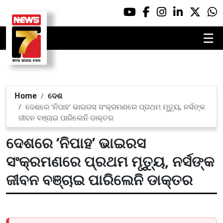
☰
Home
ଦେଶ
ଦେଶରେ ‘ନିପାହ’ ଭାଇରସ ସଂକ୍ରମଣରେ ପ୍ରଥମ ମୃତ୍ୟୁ, ନର୍ସଙ୍କ
ଜୀବନ ବଞ୍ଚାଇ ପାରିଲେନି ଡାକ୍ତର
ଦେଶରେ ‘ନିପାହ’ ଭାଇରସ
ସଂକ୍ରମଣରେ ପ୍ରଥମ ମୃତ୍ୟୁ, ନର୍ସଙ୍କ
ଜୀବନ ବଞ୍ଚାଇ ପାରିଲେନି ଡାକ୍ତର