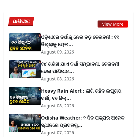
ପାଣିପାଗ
View More
ଓଡ଼ିଶାରେ ବର୍ଷାକୁ ନେଇ ବଡ଼ ଚେତାବନୀ : ୧୧
ଜିଲ୍ଲାକୁ ୟେଲ...
August 09, 2026
୧୪ ତାରିଖ ଯାଏ ବର୍ଷା ସମ୍ଭାବନା, ଚେତାବନୀ
ଦେଲା ପାଣିପାଗ...
August 08, 2026
Heavy Rain Alert : ଲାଗି ରହିବ ଲଘୁଚାପ
ବର୍ଷା, ୧୭ ଜିଲ୍...
August 08, 2026
Odisha Weather: ୨ ଦିନ ରାଜ୍ୟର ଅନେକ
ସ୍ଥାନରେ ପ୍ରବଳରୁ...
August 07, 2026