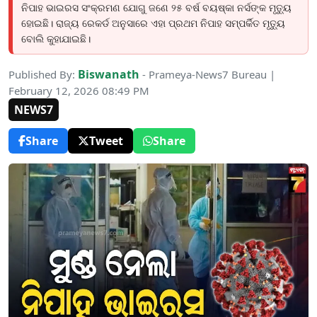
ନିପାହ ଭାଇରସ ସଂକ୍ରମଣ ଯୋଗୁ ଜଣେ ୨୫ ବର୍ଷ ବୟଷ୍କା ନର୍ସଙ୍କ ମୃତ୍ୟୁ
ହୋଇଛି। ରାଜ୍ୟ ରେକର୍ଡ ଅନୁସାରେ ଏହା ପ୍ରଥମ ନିପାହ ସମ୍ପର୍କିତ ମୃତ୍ୟୁ
ବୋଲି କୁହାଯାଇଛି।
Biswanath
Published By:
- Prameya-News7 Bureau |
February 12, 2026 08:49 PM
NEWS7
Share
Tweet
Share