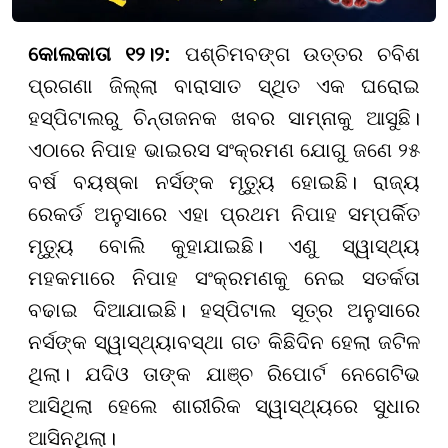
କୋଲକାତା ୧୨।୨:
ପଶ୍ଚିମବଙ୍ଗ ଉତ୍ତର ଚବିଶ
ପ୍ରଗଣା ଜିଲ୍ଲା ବାରାସାତ ସ୍ଥିତ ଏକ ଘରୋଇ
ହସ୍ପିଟାଲରୁ ଚିନ୍ତାଜନକ ଖବର ସାମ୍ନାକୁ ଆସୁଛି।
ଏଠାରେ ନିପାହ ଭାଇରସ ସଂକ୍ରମଣ ଯୋଗୁ ଜଣେ ୨୫
ବର୍ଷ ବୟଷ୍କା ନର୍ସଙ୍କ ମୃତ୍ୟୁ ହୋଇଛି। ରାଜ୍ୟ
ରେକର୍ଡ ଅନୁସାରେ ଏହା ପ୍ରଥମ ନିପାହ ସମ୍ପର୍କିତ
ମୃତ୍ୟୁ ବୋଲି କୁହାଯାଇଛି। ଏଣୁ ସ୍ୱାସ୍ଥ୍ୟ
ମହକମାରେ ନିପାହ ସଂକ୍ରମଣକୁ ନେଇ ସତର୍କତା
ବଢାଇ ଦିଆଯାଇଛି। ହସ୍ପିଟାଲ ସୂତ୍ର ଅନୁସାରେ
ନର୍ସଙ୍କ ସ୍ୱାସ୍ଥ୍ୟାବସ୍ଥା ଗତ କିଛିଦିନ ହେଲା ଜଟିଳ
ଥିଲା। ଯଦିଓ ତାଙ୍କ ଯାଞ୍ଚ ରିପୋର୍ଟ ନେଗେଟିଭ
ଆସିଥିଲା ହେଲେ ଶାରୀରିକ ସ୍ୱାସ୍ଥ୍ୟରେ ସୁଧାର
ଆସିନଥିଲା।