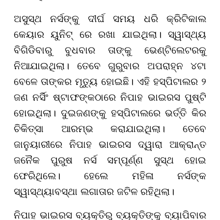
ଅସୁସ୍ଥ ନର୍ସଙ୍କୁ ଦୀର୍ଘ ସମୟ ଧରି କ୍ରିଟିକାଲ
କେୟାର ୟୁନିଟ୍ ରେ ରଖା ଯାଇଥିଲା। ସ୍ୱାସ୍ଥ୍ୟ
ବିଗିଡିବାରୁ ବୁଧବାର ତାଙ୍କୁ ଭେଣ୍ଟିଲେଟରକୁ
ନିଆଯାଇଥିଲା। ତେବେ ଗୁରୁବାର ଅପରାହ୍ନ ୪ଟା
ବେଳେ ତାଙ୍କର ମୃତ୍ୟୁ ହୋଇଛି। ଏହି ହସ୍ପିଟାଲର ୨
ଜଣ ନର୍ସିଂ ଷ୍ଟାଫଙ୍କଠାରେ ନିପାହ ଭାଇରସ ପୁଷ୍ଟି
ହୋଇଥିଲା। ଦୁଇଜଣଙ୍କୁ ହସ୍ପିଟାଲରେ ଭର୍ତ୍ତି କିର
ଚିକିତ୍ସା ଆରମ୍ଭ କରାଯାଇଥିଲା। ତେବେ
ଜାନୁୟାରୀରେ ନିପାହ ଭାଇରସ ଦ୍ୱାରା ଆକ୍ରାନ୍ତ
ଜନୈକ ପୁରୁଷ ନର୍ସ ସମ୍ପୂର୍ଣ୍ଣ ସୁସ୍ଥ ହୋଇ
ଫେରିଥିଲେ। ହେଲେ ମହିଳା ନର୍ସଙ୍କ
ସ୍ୱାସ୍ଥ୍ୟାବସ୍ଥା ଲଗାତାର ଜଟିଳ ରହିଥିଲା।
ନିପାହ ଭାଇରସ ବ୍ୟକ୍ତିରୁ ବ୍ୟକ୍ତିଙ୍କୁ ବ୍ୟାପିବାର