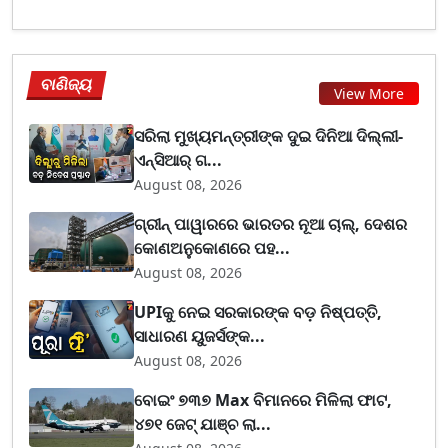
ବାଣିଜ୍ୟ
View More
ସରିଲା ମୁଖ୍ୟମନ୍ତ୍ରୀଙ୍କ ଦୁଇ ଦିନିଆ ଦିଲ୍ଲୀ-
ଏନ୍‌ସିଆର୍ ଗ...
August 08, 2026
ଗ୍ରୀନ୍ ପାୱାରରେ ଭାରତର ନୂଆ ଚାଲ୍, ଦେଶର
କୋଣଅନୁକୋଣରେ ପହ...
August 08, 2026
UPIକୁ ନେଇ ସରକାରଙ୍କ ବଡ଼ ନିଷ୍ପତ୍ତି,
ସାଧାରଣ ୟୁଜର୍ସଙ୍କ...
August 08, 2026
ବୋଇଂ ୭୩୭ Max ବିମାନରେ ମିଳିଲା ଫାଟ,
୪୭୧ ଜେଟ୍ ଯାଞ୍ଚ ଲା...