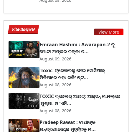
August 08, 2026
ମନୋରଞ୍ଜନ
View More
Emraan Hashmi : Awarapan-2 ରୁ
ମୋଟା ଅଙ୍କର ଟଙ୍କା ନ...
August 09, 2026
'Toxic' ଟ୍ରେଲରକୁ ନେଇ ସୋସିଆଲ୍
ମିଡିଆରେ ଝଡ଼: ରକିଂ ଷ୍ଟ...
August 08, 2026
TOXIC ଟ୍ରେଲର୍ ଆଉଟ୍: ଆକ୍ସନ୍ ମାମଲାରେ
'ପୁଷ୍ପା' ଓ 'ଏନି...
August 08, 2026
Pradeep Rawat : ବାପାଙ୍କ
ଯନ୍ତ୍ରଣାଦାୟକ ମୁହୂର୍ତ୍ତକୁ ମ...