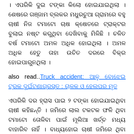
। ଏପରିକି ଦୁଇ ଟଙ୍କା କିଲୋ ହୋଇଯାଇଥିଲା ।
ଶେଷରେ ଗଞ୍ଜାମ ବ୍ଲକର ମଧୁରଚୁଆ ଗ୍ରାମରେ ବହୁ
ଚାଷୀ ନିଜ ଟମାଟୋ ଚାଷ କ୍ଷେତରେ ଟ୍ରାକ୍ଟର
ବୁଲାଇ ନଷ୍ଟ କରୁଥିବା ଦେଖିବାକୁ ମିଳିଛି । ଚଳିତ
ବର୍ଷ ଟମାଟୋ ଅମଳ ଅଧିକ ହୋଇଥିଲା । ଅମଳ
ଅଧିକ ହେତୁ ତାହା ଉଚିତ ଦରରେ ବିକ୍ର
ହୋଇପାରୁନଥିଲା ।
also read..
Truck accident: ଆଳୁ ବୋଝେଇ
ଟ୍ରକ ଦୁର୍ଘଟଣାଗ୍ରସ୍ତ : ଚାଳକ ଓ ହେଲପର ମୃତ
ଏପରିକି ଦର ହ୍ରାସ ପାଇ ୨ ଟଙ୍କା ହୋଇଯାଇଥିବା
ଚାଷୀ କହିଛନ୍ତି । ଜମିରେ ଲାଲ ଟକଟକ ଫଳି ଥିବା
ଟମାଟୋ ତୋଳିବା ପାଇଁ ମୂଲିଆ ଖର୍ଚ୍ଚ ମଧ୍ୟ
ବାହାରିବ ନାହିଁ । ବାଧ୍ୟହୋଇ ଚାଷୀ ଜମିରେ ଥିବା