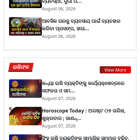
ବ୍ୟବସ୍ଥା, ଦୁର୍ଗା ପ...
August 06, 2026
ଆବସିକ ଘରକୁ ବ୍ୟବସାୟ ପାଇଁ ବ୍ୟବହାର
କରିବା ପ୍ରସଙ୍ଗ, ହାଉ...
August 06, 2026
ରାଶିଫଳ
View More
କନ୍ୟା ରାଶି ବ୍ୟକ୍ତିଙ୍କୁ କାର୍ଯ୍ୟକ୍ଷେତ୍ରରେ
ସଫଳତା ଓ ସମ...
August 07, 2026
Horoscope Today : ଅଗଷ୍ଟ ୦୭ ତାରିଖ,
ଶୁକ୍ରବାର ; ଜାଣନ୍...
August 07, 2026
ସିଂହ ରାଶି ବ୍ୟକ୍ତିଙ୍କ ସାମାଜିକ ସମ୍ମାନ ବଢ଼ିବ,