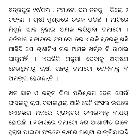
ଛତ୍ରପୁର ୧୯/୦୩ : ଟମାଟୋ ଦର ତଳକୁ । କିଲୋ ୨
ଟଙ୍କା । ଚାଷୀ ମୁଣ୍ଡରେ ଚଡକ ପଡିଛି । ମାଟିରେ
ମିଶୁଛି ଝାଳ ବୁହାଇ ଅମଳ କରିଥିବା ଟମାଟୋ ।
ବର୍ତମାନ ବଜାରରେ ଟମାଟୋ ଦର ଏଭଳି ସ୍ତରକୁ ଖସି
ଆସିଛି ଯେ ଚାଷୀଟିଏ ତାର ଅମଳ ଖର୍ଚ୍ଚ ବି ଉଠାଇ
ପାରୁନାହିଁ । ଏପରିକି ମଜୁରୀ ଦେବାକୁ ଅକ୍ଷମ
ହେଉଥିବାରୁ ଚାଷୀ ଗଛରୁ ଟମାଟୋ ତୋଳିବାକୁ ବି
ଅମଙ୍ଗ ହେଉଛନ୍ତି ।
ଖତ ସାର ଓ ରକ୍ତ ଭିଜା ପରିଶ୍ରମ ଦେଇ ଯେଉଁ
ଫସଲକୁ ଚାଷୀ ବଢାଇଥିଲା ଆଜି ସେହି ଫସଲ ଉପରେ
କୋହଭରା ମନରେ ଟ୍ରାକ୍ଟର ଚଲାଇବାକୁ ବାଧ୍ୟ
ହୋଇଛି । ବଜାରରେ ଟମାଟୋ ଦର ଆଶାତୀତ ଭାବେ
ହ୍ରାସ ପାଇବା ଫଳରେ ଚାଷୀର ଅଣ୍ଟା ଭାଙ୍ଗିଯାଇଛି