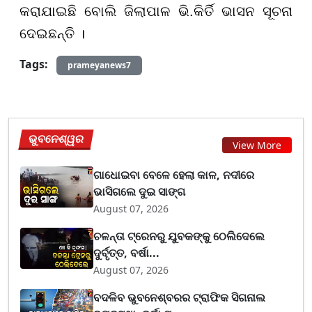
କରାଯାଇଛି ବୋଲି ଜିଲାପାଳ ଭି.କିର୍ତି ଭାସନ ସୂଚନା
ଦେଇଛନ୍ତି ।
Tags:
prameyanews7
ଭୁବନେଶ୍ୱର
View More
ଗାଧୋଇବା ବେଳେ ହେଲା କାଳ, ନଦୀରେ
ଭାସିଗଲେ ଦୁଇ ସାଙ୍ଗ
August 07, 2026
ଚଳନ୍ତା ଟ୍ରେନରୁ ଯୁବକଙ୍କୁ ଠେଲିଦେଲେ
ଦୁର୍ବୃତ୍ତ, ବର୍ଷା...
August 07, 2026
ବଦଳିବ ଭୁବନେଶ୍ବରର ଟ୍ରାଫିକ ସିଗନାଲ