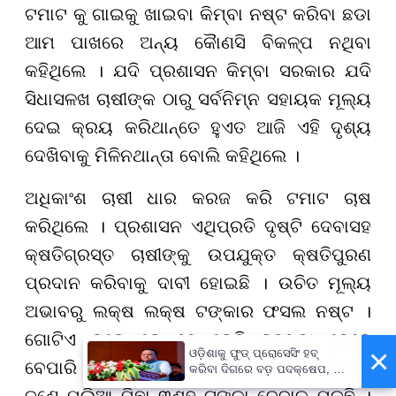
ଟମାଟ କୁ ଗାଇକୁ ଖାଇବା କିମ୍ବା ନଷ୍ଟ କରିବା ଛଡା
ଆମ ପାଖରେ ଅନ୍ୟ କୈାଣସି ବିକଳ୍ପ ନଥିବା
କହିଥିଲେ । ଯଦି ପ୍ରଶାସନ କିମ୍ବା ସରକାର ଯଦି
ସିଧାସଳଖ ଚାଷୀଙ୍କ ଠାରୁ ସର୍ବନିମ୍ନ ସହାୟକ ମୂଲ୍ୟ
ଦେଇ କ୍ରୟ କରିଥାନ୍ତେ ହୁଏତ ଆଜି ଏହି ଦୃଶ୍ୟ
ଦେଖିବାକୁ ମିଳିନଥାନ୍ତା ବୋଲି କହିଥିଲେ ।
ଅଧିକାଂଶ ଚାଷୀ ଧାର କରଜ କରି ଟମାଟ ଚାଷ
କରିଥିଲେ । ପ୍ରଶାସନ ଏଥିପ୍ରତି ଦୃଷ୍ଟି ଦେବାସହ
କ୍ଷତିଗ୍ରସ୍ତ ଚାଷୀଙ୍କୁ ଉପଯୁକ୍ତ କ୍ଷତିପୁରଣ
ପ୍ରଦାନ କରିବାକୁ ଦାବୀ ହୋଇଛି । ଉଚିତ ମୂଲ୍ୟ
ଅଭାବରୁ ଲକ୍ଷ ଲକ୍ଷ ଟଙ୍କାର ଫସଲ ନଷ୍ଟ ।
ଗୋଟିଏ ଟ୍ରେ ରେ ୨୭ କେଜି ରହୁଥିବା ବେଳେ
×
ଓଡ଼ିଶାକୁ ଫୁଡ୍ ପ୍ରୋସେସିଂ ହବ୍
ବେପାରି ୬୦ ଟଙ୍କାରେ ମାଗୁଛି । କିନ୍ତୁ ତୋଲିବାକୁ
କରିବା ଦିଗରେ ବଡ଼ ପଦକ୍ଷେପ, ୪୨
ହଜାରରୁ ଅଧିକ ନିଯୁକ୍ତି ସୁଯୋଗ
ଜଣେ ମୂଲିଆ ପିଛା ୩ଶହ ଟଙ୍କା ଦେବାକୁ ପଡୁଛି ।