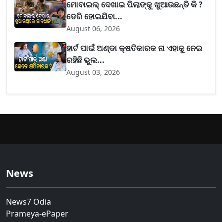
ମୋବାଇଲ୍ ଦେଖାଇ ପିଲାଙ୍କୁ ଖୁଆଉଛନ୍ତି କି ?
ଡେରି ହୋଇଯିବା...
August 06, 2026
ହାର୍ଟ ପାଇଁ ଅଣ୍ଡା କ୍ଷତିକାରକ ନା ଏହାକୁ ନେଇ
ରହିଛି ଭୁଲ...
August 03, 2026
News
News7 Odia
Prameya-ePaper