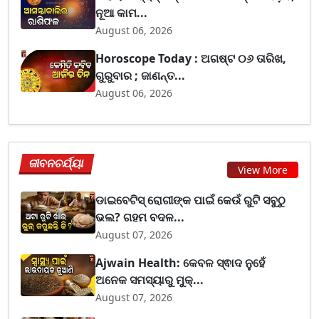
ନୂଆ କାମ...
August 06, 2026
Horoscope Today : ଅଗଷ୍ଟ ୦୬ ତାରିଖ,
ଗୁରୁବାର ; ଜାଣନ୍ତ...
August 06, 2026
ଜୀବନଚର୍ଯ୍ୟା
View More
ଡାଇବେଟିସ୍ ରୋଗୀଙ୍କ ପାଇଁ କେଉଁ ରୁଟି ସବୁଠୁ
ଭଲ? ଗହମ ବଦଳ...
August 07, 2026
Ajwain Health: କେବଳ ସ୍ଵାଦ ନୁହେଁ
ଅନେକ ସମସ୍ୟାରୁ ମୁକ୍...
August 07, 2026