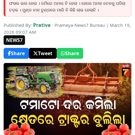
ଫସଲ ଭଲ ହେଲା । ଜମିରେ ଅମଲ ବି ହେଲା । ହେଲେ ଅମଳ ବେଳକୁ ପଡିଲା
ଚଡ଼କ । ମୁଣ୍ଡ ଝାଳ ତୁଣ୍ଡରେ ମାରି ବି କିଛି ଲାଭ ହେଲାନି ।
Prativa
Published By:
- Prameya-News7 Bureau | March 19,
2026 09:07 AM
NEWS7
Share
Tweet
Share