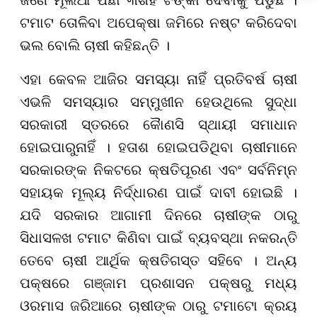
ଟମାଟ ତୋଳିବା ଅପେକ୍ଷା ଜମିରେ ନଷ୍ଟ କରିଦେବା
ଭଲ ବୋଲି ଚାଷୀ କହିଛନ୍ତି ।
ଏହା କେବଳ ଆଜିର ସମସ୍ୟା ନାହିଁ ପ୍ରତିବର୍ଷ ଚାଷୀ
ଏଭଳି ସମସ୍ୟାର ସମ୍ମୁଖୀନ ହେଉଥିଲେ ସୁଦ୍ଧା
ସରକାରୀ ସ୍ତରରେ କୈାଣସି ସ୍ଥାୟୀ ସମାଧାନ
ହୋଇପାରୁନାହିଁ । ହତାଶ ହୋଇପଡିଥିବା ଚାଷୀମାନେ
ସରକାରଙ୍କ ନିକଟରେ କ୍ଷତିପୂରଣ ଏବଂ ସର୍ବନିମ୍ନ
ସହାୟକ ମୂଲ୍ୟ ନିର୍ଦ୍ଧାରଣ ପାଇଁ ଦାବୀ ହୋଇଛି ।
ଯଦି ସରକାର ଆଗାମୀ ଦିନରେ ଚାଷୀଙ୍କ ଠାରୁ
ସିଧାସଳଖ ଟମାଟ କିଣିବା ପାଇଁ ବ୍ୟବସ୍ଥା ନକରନ୍ତି
ତେବେ ଚାଷୀ ଆର୍ଥିକ କ୍ଷତିଗସ୍ତ ସହିବେ । ଅନ୍ୟ
ପକ୍ଷରେ ଗଞ୍ଜାମ ପ୍ରଶାସନ ପକ୍ଷରୁ ମଧ୍ୟ
ଓରମାସ ଜରିଆରେ ଚାଷୀଙ୍କ ଠାରୁ ଟମାଟୋ କ୍ରୟ