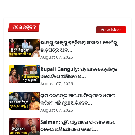
ମନୋରଞ୍ଜନ
View More
ଭାଙ୍ଗୁ ଭାଙ୍ଗୁ ବଞ୍ଚିଗଲା ସଂସାର ! କୋର୍ଟରୁ
ଛାଡ଼ପତ୍ର ଆବ...
August 07, 2026
Rupali Ganguly: ପ୍ରଧାନମନ୍ତ୍ରୀଙ୍କ
ସପୋର୍ଟରେ ଆସିଲର ର...
August 07, 2026
ରାମ ଚରଣଙ୍କ ଆଗାମୀ ଫିଲ୍ମରେ ଧମାଲ
କରିବେ ଏହି ନୂଆ ଅଭିନେତ...
August 07, 2026
Salman: ପୁଣି ଅଡୁଆରେ ସଲମାନ ଖାନ,
ଠକେଇ ଅଭିଯୋଗରେ ଭଉଣୀ...