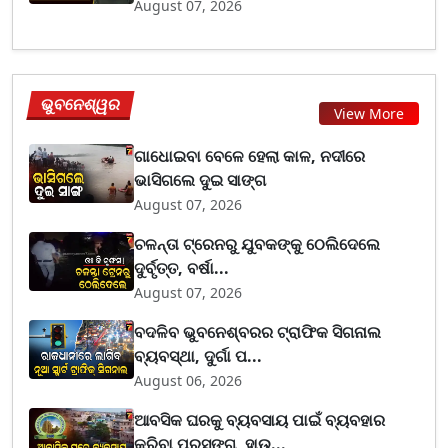
August 07, 2026
ଭୁବନେଶ୍ୱର
View More
ଗାଧୋଇବା ବେଳେ ହେଲା କାଳ, ନଦୀରେ
ଭାସିଗଲେ ଦୁଇ ସାଙ୍ଗ
August 07, 2026
ଚଳନ୍ତା ଟ୍ରେନରୁ ଯୁବକଙ୍କୁ ଠେଲିଦେଲେ
ଦୁର୍ବୃତ୍ତ, ବର୍ଷା...
August 07, 2026
ବଦଳିବ ଭୁବନେଶ୍ବରର ଟ୍ରାଫିକ ସିଗନାଲ
ବ୍ୟବସ୍ଥା, ଦୁର୍ଗା ପ...
August 06, 2026
ଆବସିକ ଘରକୁ ବ୍ୟବସାୟ ପାଇଁ ବ୍ୟବହାର
କରିବା ପ୍ରସଙ୍ଗ, ହାଉ...