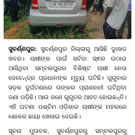
ସୁବର୍ଣ୍ଣପୁର:
ସୁବର୍ଣ୍ଣପୁର ଜିଲ୍ଲାରୁ ଆସିଛି ଦୁଃଖଦ
ଖବର। ଚାଷୀଙ୍କ ପାଇଁ ସର୍ବଦା ସ୍ଵର ଉଠାଇ
ଆସିଥିବା ସମ୍ବଲପୁରର ବିଶିଷ୍ଟ ଚାଷୀ ନେତା
ଦେବେନ୍ଦ୍ର ପ୍ରଧାନଙ୍କ ମୃତ୍ୟୁ ଘଟିଛି। ଗୁରୁବାର
ସଡ଼କ ଦୁର୍ଘଟଣାରେ ତାଙ୍କର ପ୍ରାଣହାନୀ ଘଟିଥିବା
ଜଣା ପଡ଼ିଛି। ଆଉ ଜଣେ ଗୁରୁତର ଆହତ ହୋଇଛନ୍ତି।
ଏହି ଘଟଣା ପଶ୍ଚିମ ଓଡ଼ିଶାର ଚାଷୀଙ୍କ ମହଲରେ
ଶୋକର ଛାୟା ଖେଳାଇ ଦେଇଛି।
ସୂଚନା ମୁତାବକ, ସୁବର୍ଣ୍ଣପୁରରୁ ସମ୍ବଲପୁରରୁ