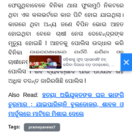
ଫେରୁଥିବାବେଳେ ବିନିକା ଥାନା ଫୁଲମୁଠି ନିକଟରେ
ଥିବା ଏକ କଲଭର୍ଟରେ କାର ପିଟି ହୋଇ ଯାଇଥିଲା।
କାରରେ ଥିବା ଅନ୍ୟ ଜଣେ ବିପିନ ଭୋଇ ଆହତ
ହୋଇଥିବା ବେଳେ ଚାଷୀ ନେତା ଦେବେନ୍ଦ୍ରଙ୍କ
ମୃତ୍ୟୁ ହୋଇଛି l ଆହତକୁ ପୋଲିସ ଉଦ୍ଧାର କରି
ବିନିକା ଡାକ୍ତରଖାନାରେ ଭର୍ତ୍ତି କରିବା ସହ
×
ଓଡ଼ିଶାକୁ ଫୁଡ୍ ପ୍ରୋସେସିଂ ହବ୍
ଚାଷୀନେତା ଦେବେନ୍ଦ୍ରଙ୍କ ମୃତଦେହ ଉଦ୍ଧାର କରିଛି
କରିବା ଦିଗରେ ବଡ଼ ପଦକ୍ଷେପ, ୪୨
ହଜାରରୁ ଅଧିକ ନିଯୁକ୍ତି ସୁଯୋଗ
ପୋଲିସ l ଶବ ବ୍ୟବଚ୍ଛେଦ ପାଇଁ ପଠାଯିବ ଶହ
ଅଧିକ ତଦନ୍ତ ଜାରିରଖିଛି ପୋଲିସ l
Also Read:
ହତ୍ୟା ଅଭିଯୁକ୍ତଙ୍କ ଘର ଭାଙ୍ଗି
ଚୁରମାର ; ଯାଇପାରିଲାନି ବୁଲଡୋଜର, ଶାବଳ ଓ
ମାର୍ତୁଲରେ ମାଟିରେ ମିଶାଇ ଦେଲେ
Tags:
prameyanews7