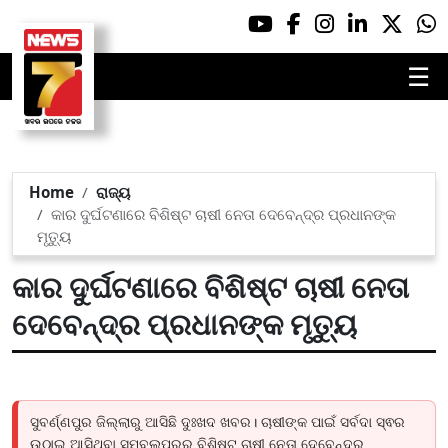
☰
Home
ରାଜ୍ୟ
କାର ଦୁର୍ଘଟଣାରେ ବିଶିଷ୍ଟ ଚାଷୀ ନେତା ଦେବେନ୍ଦ୍ର ପ୍ରଧାନଙ୍କ
ମୃତ୍ୟୁ
କାର ଦୁର୍ଘଟଣାରେ ବିଶିଷ୍ଟ ଚାଷୀ ନେତା
ଦେବେନ୍ଦ୍ର ପ୍ରଧାନଙ୍କ ମୃତ୍ୟୁ
ସୁବର୍ଣ୍ଣପୁର ଜିଲ୍ଲାରୁ ଆସିଛି ଦୁଃଖଦ ଖବର। ଚାଷୀଙ୍କ ପାଇଁ ସର୍ବଦା ସ୍ଵର
ଉଠାଇ ଆସିଥିବା ସମ୍ବଲପୁରର ବିଶିଷ୍ଟ ଚାଷୀ ନେତା ଦେବେନ୍ଦ୍ର