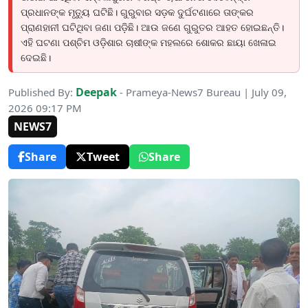
ପ୍ରଧାନଙ୍କ ମୃତ୍ୟୁ ଘଟିଛି। ଗୁରୁବାର ସଡ଼କ ଦୁର୍ଘଟଣାରେ ତାଙ୍କର
ପ୍ରାଣହାନୀ ଘଟିଥିବା ଜଣା ପଡ଼ିଛି। ଆଉ ଜଣେ ଗୁରୁତର ଆହତ ହୋଇଛନ୍ତି।
ଏହି ଘଟଣା ପଶ୍ଚିମ ଓଡ଼ିଶାର ଚାଷୀଙ୍କ ମହଲରେ ଶୋକର ଛାୟା ଖେଳାଇ
ଦେଇଛି।
Deepak
Published By:
- Prameya-News7 Bureau | July 09,
2026 09:17 PM
NEWS7
Share
Tweet
Share