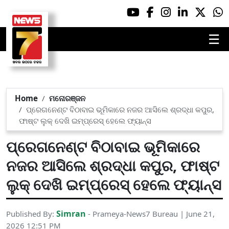
☰
Home
ମନୋରଞ୍ଜନ
ପ୍ରେଗନେଣ୍ଟ ବିଠାବାଇ ଭୂମିକାରେ ନଜର ଆସିଲେ ଶ୍ରଦ୍ଧା କପୁର,
ଫାଷ୍ଟ ଲୁକ୍‌ ଦେଖି ଇମ୍ପ୍ରେସ୍‌ ହେଲେ ଫ୍ୟାନ୍ସ
ପ୍ରେଗନେଣ୍ଟ ବିଠାବାଇ ଭୂମିକାରେ
ନଜର ଆସିଲେ ଶ୍ରଦ୍ଧା କପୁର, ଫାଷ୍ଟ
ଲୁକ୍‌ ଦେଖି ଇମ୍ପ୍ରେସ୍‌ ହେଲେ ଫ୍ୟାନ୍ସ
Simran
Published By:
- Prameya-News7 Bureau | June 21,
2026 12:51 PM