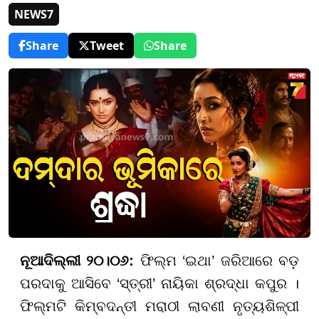
NEWS7
Share
Tweet
Share
ନୂଆଦିଲ୍ଲୀ ୨୦।୦୬:
ଫିଲ୍ମ ‘ଇଥା’ ଜରିଆରେ ବଡ଼
ପରଦାକୁ ଆସିବେ ‘ସ୍ତ୍ରୀ’ ନାୟିକା ଶ୍ରଦ୍ଧା କପୁର ।
ଫିଲ୍ମଟି କିମ୍ବଦନ୍ତୀ ମରାଠୀ ଲାବଣୀ ନୃତ୍ୟଶିଳ୍ପୀ