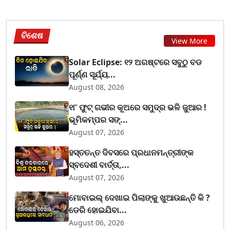
ବିଶେଷ
View More
Solar Eclipse: ୧୨ ଅଗଷ୍ଟରେ ସବୁଠୁ ବଡ
ପୂର୍ଣ୍ଣ ସୂର୍ଯ୍ୟ...
August 08, 2026
୧୮ ଫୁଟ୍ ଗଭୀର କୂଅରେ ସମୁଦ୍ର ଭଳି ଜୁଆର !
ଭୂମିକମ୍ପର ସଙ୍...
August 07, 2026
ହସ୍ତତନ୍ତ ଦିବସରେ ପ୍ରଧାନମନ୍ତ୍ରୀଙ୍କ
ସ୍ବଦେଶୀ ବାର୍ତ୍ତା,...
August 07, 2026
ମୋବାଇଲ୍ ଦେଖାଇ ପିଲାଙ୍କୁ ଖୁଆଉଛନ୍ତି କି ?
ଡେରି ହୋଇଯିବା...
August 06, 2026