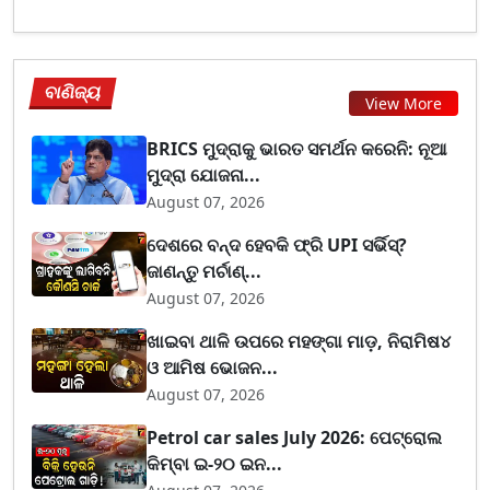
ବାଣିଜ୍ୟ
View More
BRICS ମୁଦ୍ରାକୁ ଭାରତ ସମର୍ଥନ କରେନି: ନୂଆ
ମୁଦ୍ରା ଯୋଜନା...
August 07, 2026
ଦେଶରେ ବନ୍ଦ ହେବକି ଫ୍ରି UPI ସର୍ଭିସ୍?
ଜାଣନ୍ତୁ ମର୍ଚାଣ୍...
August 07, 2026
ଖାଇବା ଥାଳି ଉପରେ ମହଙ୍ଗା ମାଡ଼, ନିରାମିଷ୪
ଓ ଆମିଷ ଭୋଜନ...
August 07, 2026
Petrol car sales July 2026: ପେଟ୍ରୋଲ
କିମ୍ବା ଇ-୨୦ ଇନ...