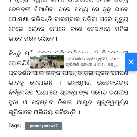
ଚେତାବନୀ ଦିଆଯିବା ପରେ ମଧ୍ୟ ସେ ଦୃଢ଼ ଭାବେ
ଘୋଷଣା କରିଛନ୍ତି ବାରମ୍ବାର ପଡ଼ିବା ପରେ ମୃତ୍ୟୁ
ହେଲେ ଲୋକେ ମୋତେ ଜଣେ ବେସାହାରା ମହିଳା
ଭାବେ ମନେ ରଖିବେ।
କିନ୍ତୁ ଯଦି ନୃତ୍ୟ କରି ମରିଯାଏ, ମୁଁ କିମ୍ବଦନ୍ତୀ
×
ବୈତରଣୀରେ ସ୍ଥିତି ସୁଧୁରିନି, ଏପଟେ
ହୋଇଯିବି । ଟିଜର୍ ବିଠାବାଈଙ୍କ ଯାତ୍ରା, ନୃତ୍ୟ
ଫୁଲିଲାଣି ସାଳନ୍ଦୀ ଓ ଶାଖା, ବଢ଼ୁଛି
ବନ୍ୟା ଭୟ
ପ୍ରଦର୍ଶନ ପାଇଁ ତାଙ୍କ ପାସନ୍ ଓ କଳା ପ୍ରତି ସମର୍ପଣ
ଭାବକୁ ଦେଖାଇଛି । ଲକ୍ଷ୍ମଣ ଉତେକରଙ୍କ
ନିର୍ଦ୍ଦେଶିତ ‘ଇଥା’ରେ ଶ୍ରଦ୍ଧାଙ୍କ ସମେତ ରଣଦୀପ
ହୁଡା ଓ ମହମ୍ମଦ ଜିଶାନ ଆୟୁବ ଗୁରୁତ୍ୱପୂର୍ଣ୍ଣ
ଭୂମିକାରେ ଅଭିନୟ କରିଛନ୍ତି ।
Tags:
prameyanews7