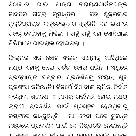
ବିଠାବାଈ ଭାଉ ମାଙ୍ଗ ନାରାୟଣଗାଓଁକରଙ୍କ
ଜୀବନର ନାଟ୍ୟ ରୂପାନ୍ତର । ଗତ ଶୁକ୍ରବାର
ମୁକ୍ତିପ୍ରାପ୍ତ ‘କକ୍ଟେଲ୍-୨’ର ସ୍କ୍ରିନିଂ ସହ ‘ଇଥା’ର
ଟିଜର୍ ଦେଖିବାକୁ ମିଳିଲା । ଚାହୁଁ ଚାହୁଁ ଏହା ସୋସିଆଲ
ମିଡିଆରେ ଭାଇରାଲ ହୋଇଗଲା ।
ଫିଲ୍ମର ଏକ ଛୋଟ ଝଲକ୍ ସାମ୍ନାକୁ ଆସିଥିଲେ
ମଧ୍ୟ ଏହାକୁ ନେଇ ଚର୍ଚ୍ଚା ଜୋର ଧରିଛି । ଏଥିରେ
ଶ୍ରଦ୍ଧାଙ୍କ ଦମ୍ଦାର ପ୍ରଦର୍ଶନକୁ ଫ୍ୟାନ୍ ଖୁବ୍
ପ୍ରଶଂସା କରିଛନ୍ତି। ଟିଜର୍ରେ ବିଠାବାଈ ଭୂମିକା ନିର୍ବାହ
କରିଥିବା ଶ୍ରଦ୍ଧା ୯ ମାସର ଗର୍ଭବତୀ ହୋଇ ମଧ୍ୟ
ଲାବଣୀ ପ୍ରଦର୍ଶନ ପାଇଁ ପ୍ରସ୍ତୁତ ହେଉଥିବାରୁ
କଷ୍ଟରେ କାନ୍ଦୁଛନ୍ତି । ମା’ ହେବା ପରେ ତୁରନ୍ତ
ମଞ୍ଚରେ ପ୍ରଦର୍ଶନ ପାଇଁ ସେ ନିଷ୍ପତ୍ତି ନେଇଛନ୍ତି
। ନୃତ୍ୟ ଦ୍ୱାରା ଜୀବନ ଯାଇପାରେ ବୋଲି ତାଙ୍କୁ