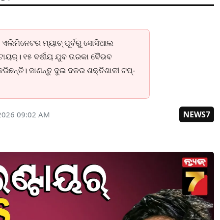
ଏଲିମିନେଟର ମ୍ୟାଚ୍ ପୂର୍ବରୁ ସୋସିଆଲ
ାୟର୍। ୧୫ ବର୍ଷୀୟ ଯୁବ ତାରକା ବୈଭବ
 କରିଛନ୍ତି। ଜାଣନ୍ତୁ ଦୁଇ ଦଳର ଶକ୍ତିଶାଳୀ ଟପ୍-
NEWS7
2026 09:02 AM