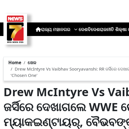
ରାଜ୍ୟ
ମହାନଗର
ଦେଶ
ବିଦେଶ
ରାଜନୀତି
ଶିକ୍ଷା 
Home
ଖେଳ
Drew McIntyre Vs Vaibhav Sooryavanshi: RR ଜର୍ସିରେ ଦେଖ
‘Chosen One’
Drew McIntyre Vs Vai
ଜର୍ସିରେ ଦେଖାଗଲେ WWE ର
ମ୍ୟାକଇଣ୍ଟାୟର୍, ବୈଭବଙ୍