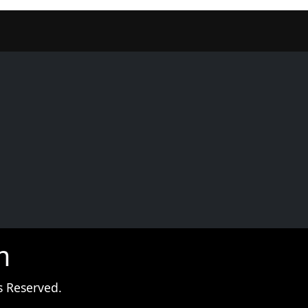
er
m
s Reserved.