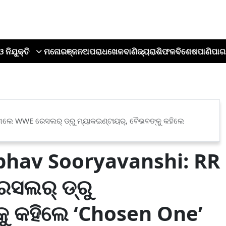
ଓ ନିଯୁକ୍ତି
ମନୋରଞ୍ଜନ
ଅପରାଧ
ଖେଳ
ବାଣିଜ୍ୟ
ରାଶିଫଳ
ବିଶେଷ
ପାଣିପାଗ
ାଗଲେ WWE ରେସଲର୍ ଡ୍ରୁ ମ୍ୟାକଇଣ୍ଟାୟର୍, ବୈଭବଙ୍କୁ କହିଲେ
bhav Sooryavanshi: RR
େସଲର୍ ଡ୍ରୁ
କୁ କହିଲେ ‘Chosen One’