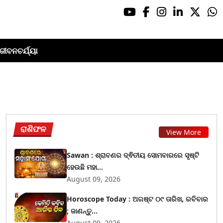
ଜୀବନଚର୍ଯ୍ୟା
ରାଶିଫଳ
View More
Sawan : ଶ୍ରାବଣର ଦ୍ଵିତୀୟ ସୋମବାରରେ ସୃଷ୍ଟି
ହେଉଛି ମହା...
August 09, 2026
Horoscope Today : ଅଗଷ୍ଟ ୦୯ ତାରିଖ, ରବିବାର
; ଜାଣନ୍ତୁ...
August 09, 2026