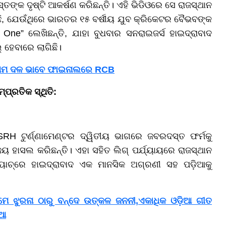
୍କ ଦୃଷ୍ଟି ଆକର୍ଷଣ କରିଛନ୍ତି। ଏହି ଭିଡିଓରେ ସେ ରାଜସ୍ଥାନ
ାଇଛି, ଯେଉଁଥିରେ ଭାରତର ୧୫ ବର୍ଷୀୟ ଯୁବ କ୍ରିକେଟର ବୈଭବଙ୍କ
One” ଲେଖିଛନ୍ତି, ଯାହା ବୁଧବାର ସନରାଇଜର୍ସ ହାଇଦ୍ରାବାଦ
୍ ହେବାରେ ଲାଗିଛି।
ରଥମ ଦଳ ଭାବେ ଫାଇନାଲରେ RCB
ପ୍ରତିକ ସ୍ଥିତି:
RH ଟୁର୍ଣ୍ଣାମେଣ୍ଟର ଦ୍ୱିତୀୟ ଭାଗରେ ଜବରଦସ୍ତ ଫର୍ମକୁ
ଜୟ ହାସଲ କରିଛନ୍ତି। ଏହା ସହିତ ଲିଗ୍ ପର୍ଯ୍ୟାୟରେ ରାଜସ୍ଥାନ
ୟାଚ୍‌ରେ ହାଇଦ୍ରାବାଦ ଏକ ମାନସିକ ଅଗ୍ରଣୀ ସହ ପଡ଼ିଆକୁ
େ ଝୁରନା ଠାରୁ ବନ୍ଦେ ଉତ୍କଳ ଜନନୀ,ଏକାଧିକ ଓଡ଼ିଆ ଗୀତ
ିଆ