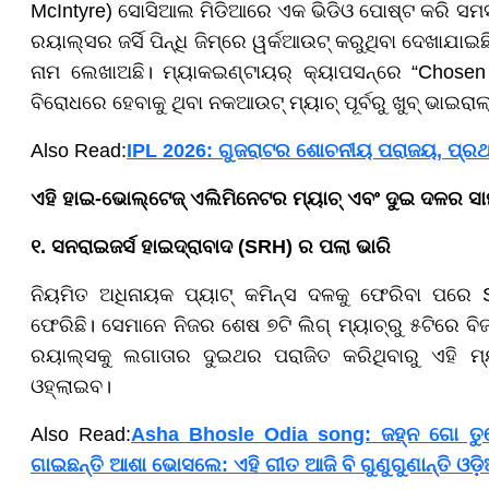
McIntyre) ସୋସିଆଲ ମିଡିଆରେ ଏକ ଭିଡିଓ ପୋଷ୍ଟ କରି ସମସ୍ତଙ
ରୟାଲ୍ସର ଜର୍ସି ପିନ୍ଧି ଜିମ୍‌ରେ ୱର୍କଆଉଟ୍ କରୁଥିବା ଦେଖାଯ
ନାମ ଲେଖାଅଛି। ମ୍ୟାକଇଣ୍ଟାୟର୍ କ୍ୟାପସନ୍‌ରେ “Chosen 
ବିରୋଧରେ ହେବାକୁ ଥିବା ନକଆଉଟ୍ ମ୍ୟାଚ୍ ପୂର୍ବରୁ ଖୁବ୍ ଭାଇରାଲ
Also Read:
IPL 2026: ଗୁଜରାଟର ଶୋଚନୀୟ ପରାଜୟ, ପ୍
ଏହି ହାଇ-ଭୋଲ୍ଟେଜ୍ ଏଲିମିନେଟର ମ୍ୟାଚ୍ ଏବଂ ଦୁଇ ଦଳର ସାମ୍
୧. ସନରାଇଜର୍ସ ହାଇଦ୍ରାବାଦ (SRH) ର ପଲା ଭାରି
ନିୟମିତ ଅଧିନାୟକ ପ୍ୟାଟ୍ କମିନ୍ସ ଦଳକୁ ଫେରିବା ପରେ S
ଫେରିଛି। ସେମାନେ ନିଜର ଶେଷ ୭ଟି ଲିଗ୍ ମ୍ୟାଚ୍‌ରୁ ୫ଟିରେ ବି
ରୟାଲ୍ସକୁ ଲଗାତାର ଦୁଇଥର ପରାଜିତ କରିଥିବାରୁ ଏହି ମ୍
ଓହ୍ଲାଇବ।
Also Read:
Asha Bhosle Odia song: ଜହ୍ନ ଗୋ ତୁମ
ଗାଇଛନ୍ତି ଆଶା ଭୋସଲେ: ଏହି ଗୀତ ଆଜି ବି ଗୁଣୁଗୁଣାନ୍ତି ଓଡ଼