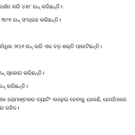
ର୍ଶନ କରି ୪୫୮ ରନ୍ କରିଛନ୍ତି।
 ୩୯୭ ରନ୍ ସଂଗ୍ରହ କରିଛନ୍ତି।
ସର୍ବାଧିକ ୬୦୬ ରନ୍ କରି ଏକ ବଡ଼ ଶକ୍ତି ପାଲଟିଛନ୍ତି।
ନ୍ ସ୍କୋର କରିଛନ୍ତି।
୍ କରିଛନ୍ତି।
 ଏକ ରୋମାଞ୍ଚକର ବ୍ୟାଟିଂ ଲଢ଼େଇ ହେବାକୁ ଯାଉଛି, ଯେଉଁଠାରେ
ଜର ରହିବ।