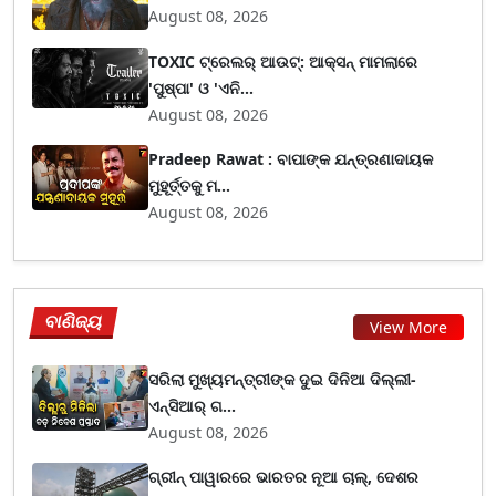
August 08, 2026
TOXIC ଟ୍ରେଲର୍ ଆଉଟ୍: ଆକ୍ସନ୍ ମାମଲାରେ
'ପୁଷ୍ପା' ଓ 'ଏନି...
August 08, 2026
Pradeep Rawat : ବାପାଙ୍କ ଯନ୍ତ୍ରଣାଦାୟକ
ମୁହୂର୍ତ୍ତକୁ ମ...
August 08, 2026
ବାଣିଜ୍ୟ
View More
ସରିଲା ମୁଖ୍ୟମନ୍ତ୍ରୀଙ୍କ ଦୁଇ ଦିନିଆ ଦିଲ୍ଲୀ-
ଏନ୍‌ସିଆର୍ ଗ...
August 08, 2026
ଗ୍ରୀନ୍ ପାୱାରରେ ଭାରତର ନୂଆ ଚାଲ୍, ଦେଶର