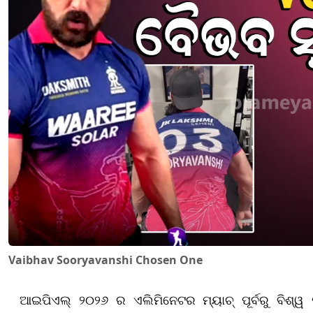
Vaibhav Sooryavanshi Chosen One
ଆଇପିଏଲ୍ ୨୦୨୬ ର ଏଲିମିନେଟର ମ୍ୟାଚ୍ ପୂର୍ବରୁ ବିଶ୍ୱ