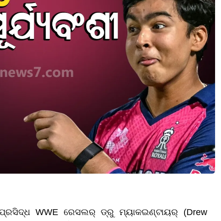
 ପ୍ରସିଦ୍ଧ WWE ରେସଲର୍ ଡ୍ରୁ ମ୍ୟାକଇଣ୍ଟାୟର୍ (Drew