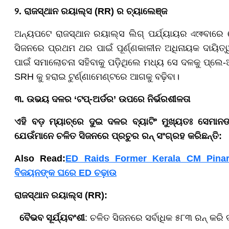
୨. ରାଜସ୍ଥାନ ରୟାଲ୍ସ (RR) ର ଚ୍ୟାଲେଞ୍ଜ
ଅନ୍ୟପଟେ ରାଜସ୍ଥାନ ରୟାଲ୍ସ ଲିଗ୍ ପର୍ଯ୍ୟାୟର একেବାରେ 
ସିଜନରେ ପ୍ରଥମ ଥର ପାଇଁ ପୂର୍ଣ୍ଣକାଳୀନ ଅଧିନାୟକ ଦାୟିତ୍ୱ 
ପାଇଁ ସମାଲୋଚନା ସହିବାକୁ ପଡ଼ିଥିଲେ ମଧ୍ୟ ସେ ଦଳକୁ ପ୍ଲେ
SRH କୁ ହରାଇ ଟୁର୍ଣ୍ଣାମେଣ୍ଟରେ ଆଗକୁ ବଢ଼ିବା।
୩. ଉଭୟ ଦଳର ‘ଟପ୍-ଅର୍ଡର’ ଉପରେ ନିର୍ଭରଶୀଳତା
ଏହି ବଡ଼ ମ୍ୟାଚ୍‌ରେ ଦୁଇ ଦଳର ବ୍ୟାଟିଂ ମୁଖ୍ୟତଃ ସେମାନ
ଯେଉଁମାନେ ଚଳିତ ସିଜନରେ ପ୍ରଚୁର ରନ୍ ସଂଗ୍ରହ କରିଛନ୍ତି:
Also Read:
ED Raids Former Kerala CM Pinarayi
ବିଜୟନଙ୍କ ଘରେ ED ଚଢ଼ାଉ
ରାଜସ୍ଥାନ ରୟାଲ୍ସ (RR):
ବୈଭବ ସୂର୍ଯ୍ୟବଂଶୀ
: ଚଳିତ ସିଜନରେ ସର୍ବାଧିକ ୫୮୩ ରନ୍ କରି