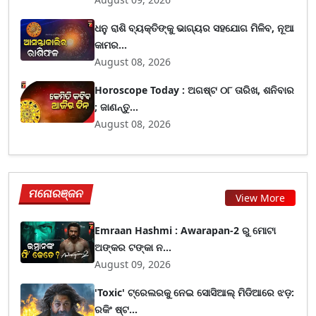
ଧନୁ ରାଶି ବ୍ୟକ୍ତିଙ୍କୁ ଭାଗ୍ୟର ସହଯୋଗ ମିଳିବ, ନୂଆ
କାମର...
August 08, 2026
Horoscope Today : ଅଗଷ୍ଟ ୦୮ ତାରିଖ, ଶନିବାର
; ଜାଣନ୍ତୁ...
August 08, 2026
ମନୋରଞ୍ଜନ
View More
Emraan Hashmi : Awarapan-2 ରୁ ମୋଟା
ଅଙ୍କର ଟଙ୍କା ନ...
August 09, 2026
'Toxic' ଟ୍ରେଲରକୁ ନେଇ ସୋସିଆଲ୍ ମିଡିଆରେ ଝଡ଼:
ରକିଂ ଷ୍ଟ...