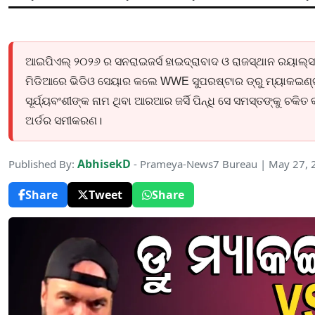
ଆଇପିଏଲ୍ ୨୦୨୬ ର ସନରାଇଜର୍ସ ହାଇଦ୍ରାବାଦ ଓ ରାଜସ୍ଥାନ ରୟାଲ୍ସ 
ମିଡିଆରେ ଭିଡିଓ ସେୟାର କଲେ WWE ସୁପରଷ୍ଟାର ଡ୍ରୁ ମ୍ୟାକଇଣ୍ଟ
ସୂର୍ଯ୍ୟବଂଶୀଙ୍କ ନାମ ଥିବା ଆରଆର ଜର୍ସି ପିନ୍ଧି ସେ ସମସ୍ତଙ୍କୁ ଚକିତ
ଅର୍ଡର ସମୀକରଣ।
AbhisekD
Published By:
- Prameya-News7 Bureau | May 27, 
Share
Tweet
Share