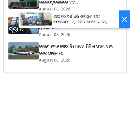
କୋଣଅନୁକୋଣରେ ପହ...
August 08, 2026
×
ଦୀର୍ଘ ୧୦ ବର୍ଷ ଧରି ଚାଲିଥିଲା ଦେହ
UPIକୁ ନେଇ ସରକାରଙ୍କ ବଡ଼ ନିଷ୍ପତ୍ତି, ସାଧାରଣ
ବ୍ୟବସାୟ ! ଗ୍ରାହକ ପିଛା ନିଆଯାଉଥିଲା
ୟୁଜର୍ସଙ୍କ...
ଅତିରିକ୍ତ ୫୦୦ ଟଙ୍କା !
August 08, 2026
ବୋଇଂ ୭୩୭ Max ବିମାନରେ ମିଳିଲା ଫାଟ, ୪୭୧
ଜେଟ୍ ଯାଞ୍ଚ ଲା...
August 08, 2026