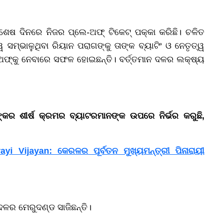
ଶେଷ ଦିନରେ ନିଜର ପ୍ଲେ-ଅଫ୍ ଟିକେଟ୍ ପକ୍କା କରିଛି। ଚଳିତ
ସମ୍ଭାଳୁଥିବା ରିୟାନ ପରାଗଙ୍କୁ ତାଙ୍କ ବ୍ୟାଟିଂ ଓ ନେତୃତ୍ୱ
-ଅଫ୍‌କୁ ନେବାରେ ସଫଳ ହୋଇଛନ୍ତି। ବର୍ତ୍ତମାନ ଦଳର ଲକ୍ଷ୍ୟ
ଙ୍କର ଶୀର୍ଷ କ୍ରମର ବ୍ୟାଟରମାନଙ୍କ ଉପରେ ନିର୍ଭର କରୁଛି,
 Vijayan: କେରଳର ପୂର୍ବତନ ମୁଖ୍ୟମନ୍ତ୍ରୀ ପିନାରାୟୀ
 ଦଳର ମେରୁଦଣ୍ଡ ସାଜିଛନ୍ତି।