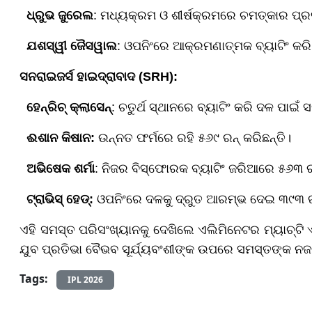
ଧ୍ରୁଭ ଜୁରେଲ
: ମଧ୍ୟକ୍ରମ ଓ ଶୀର୍ଷକ୍ରମରେ ଚମତ୍କାର ପ୍ରଦ
ଯଶସ୍ୱୀ ଜୈସୱାଲ
: ଓପନିଂରେ ଆକ୍ରମଣାତ୍ମକ ବ୍ୟାଟିଂ କରି
ସନରାଇଜର୍ସ ହାଇଦ୍ରାବାଦ (SRH):
ହେନ୍ରିଚ୍ କ୍ଲାସେନ୍
: ଚତୁର୍ଥ ସ୍ଥାନରେ ବ୍ୟାଟିଂ କରି ଦଳ ପାଇଁ 
ଈଶାନ କିଷାନ:
ଉନ୍ନତ ଫର୍ମରେ ରହି ୫୬୯ ରନ୍ କରିଛନ୍ତି।
ଅଭିଷେକ ଶର୍ମା
: ନିଜର ବିସ୍ଫୋରକ ବ୍ୟାଟିଂ ଜରିଆରେ ୫୬୩ ର
ଟ୍ରାଭିସ୍ ହେଡ୍:
ଓପନିଂରେ ଦଳକୁ ଦ୍ରୁତ ଆରମ୍ଭ ଦେଇ ୩୯୩ ରନ
ଏହି ସମସ୍ତ ପରିସଂଖ୍ୟାନକୁ ଦେଖିଲେ ଏଲିମିନେଟର ମ୍ୟାଚ୍‌ଟି
ଯୁବ ପ୍ରତିଭା ବୈଭବ ସୂର୍ଯ୍ୟବଂଶୀଙ୍କ ଉପରେ ସମସ୍ତଙ୍କ ନ
Tags:
IPL 2026