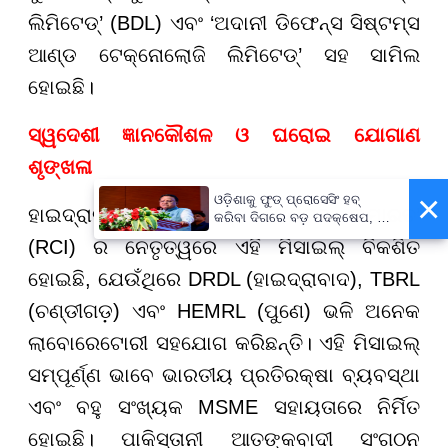
ଲିମିଟେଡ୍’ (BDL) ଏବଂ ‘ଅଦାନୀ ଡିଫେନ୍ସ ସିଷ୍ଟମ୍ସ
ଆଣ୍ଡ ଟେକ୍ନୋଲୋଜି ଲିମିଟେଡ୍’ ସହ ସାମିଲ
ହୋଇଛି।
ସ୍ୱଦେଶୀ ଜ୍ଞାନକୌଶଳ ଓ ଘରୋଇ ଯୋଗାଣ
ଶୃଙ୍ଖଳା
×
ଓଡ଼ିଶାକୁ ଫୁଡ୍ ପ୍ରୋସେସିଂ ହବ୍
ହାଇଦ୍ରାବାଦସ୍ଥିତ ‘ରିସର୍ଚ୍ଚ ସେଣ୍ଟର ଇମାରତ’
କରିବା ଦିଗରେ ବଡ଼ ପଦକ୍ଷେପ, ୪୨
ହଜାରରୁ ଅଧିକ ନିଯୁକ୍ତି ସୁଯୋଗ
(RCI) ର ନେତୃତ୍ୱରେ ଏହି ମିସାଇଲ୍ ବିକଶିତ
ହୋଇଛି, ଯେଉଁଥିରେ DRDL (ହାଇଦ୍ରାବାଦ), TBRL
(ଚଣ୍ଡୀଗଡ଼) ଏବଂ HEMRL (ପୁଣେ) ଭଳି ଅନେକ
ଲାବୋରେଟୋରୀ ସହଯୋଗ କରିଛନ୍ତି। ଏହି ମିସାଇଲ୍
ସମ୍ପୂର୍ଣ୍ଣ ଭାବେ ଭାରତୀୟ ପ୍ରତିରକ୍ଷା ବ୍ୟବସ୍ଥା
ଏବଂ ବହୁ ସଂଖ୍ୟକ MSME ସହାୟତାରେ ନିର୍ମିତ
ହୋଇଛି। ପାକିସ୍ତାନୀ ଆତଙ୍କବାଦୀ ସଂଗଠନ