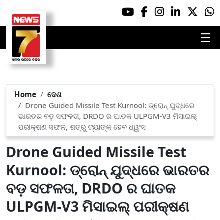
☰
Home
ଦେଶ
Drone Guided Missile Test Kurnool: ଡ୍ରୋନ୍ ଯୁଦ୍ଧରେ
ଭାରତର ବଡ଼ ସଫଳତା, DRDO ର ଘାତକ ULPGM-V3 ମିସାଇଲ୍
ପରୀକ୍ଷଣ ସଫଳ, ଶତ୍ରୁ ଟ୍ୟାଙ୍କ ହେବ ଧ୍ୱଂସ
Drone Guided Missile Test
Kurnool: ଡ୍ରୋନ୍ ଯୁଦ୍ଧରେ ଭାରତର
ବଡ଼ ସଫଳତା, DRDO ର ଘାତକ
ULPGM-V3 ମିସାଇଲ୍ ପରୀକ୍ଷଣ