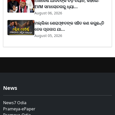
ଅଖିଳେଶ ଯାଦବଙ୍କ ବଡ଼ ବୟାନ, କହିଲେ-
EVM ସମାଲୋଚନାରୁ ଧ୍ୟା...
August 06, 2026
ମଲ୍ଲିକା ଶେରାଓ୍ଵତଙ୍କ ସହିତ କଣ କରୁଛନ୍ତି
ତେଜ ପ୍ରତାପ ଯା...
August 05, 2026
News
News7 Odia
Prameya-ePaper
Prameya-Odia