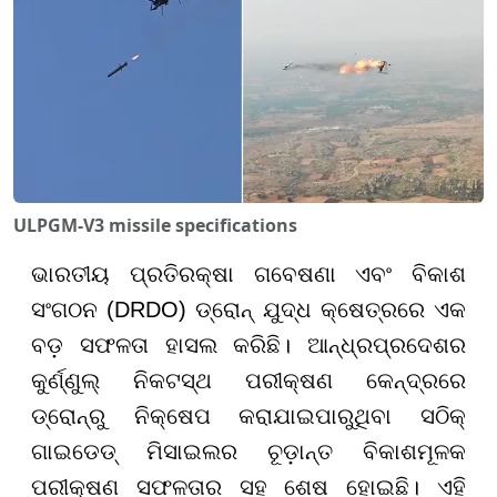
ULPGM-V3 missile specifications
ଭାରତୀୟ ପ୍ରତିରକ୍ଷା ଗବେଷଣା ଏବଂ ବିକାଶ
ସଂଗଠନ (DRDO) ଡ୍ରୋନ୍ ଯୁଦ୍ଧ କ୍ଷେତ୍ରରେ ଏକ
ବଡ଼ ସଫଳତା ହାସଲ କରିଛି। ଆନ୍ଧ୍ରପ୍ରଦେଶର
କୁର୍ଣ୍ଣୁଲ୍ ନିକଟସ୍ଥ ପରୀକ୍ଷଣ କେନ୍ଦ୍ରରେ
ଡ୍ରୋନ୍ରୁ ନିକ୍ଷେପ କରାଯାଇପାରୁଥିବା ସଠିକ୍
ଗାଇଡେଡ୍ ମିସାଇଲର ଚୂଡ଼ାନ୍ତ ବିକାଶମୂଳକ
ପରୀକ୍ଷଣ ସଫଳତାର ସହ ଶେଷ ହୋଇଛି। ଏହି