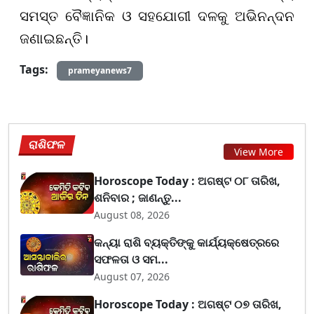
ସମସ୍ତ ବୈଜ୍ଞାନିକ ଓ ସହଯୋଗୀ ଦଳକୁ ଅଭିନନ୍ଦନ
ଜଣାଇଛନ୍ତି।
Tags:
prameyanews7
ରାଶିଫଳ
View More
Horoscope Today : ଅଗଷ୍ଟ ୦୮ ତାରିଖ,
ଶନିବାର ; ଜାଣନ୍ତୁ...
August 08, 2026
କନ୍ୟା ରାଶି ବ୍ୟକ୍ତିଙ୍କୁ କାର୍ଯ୍ୟକ୍ଷେତ୍ରରେ
ସଫଳତା ଓ ସମ...
August 07, 2026
Horoscope Today : ଅଗଷ୍ଟ ୦୭ ତାରିଖ,