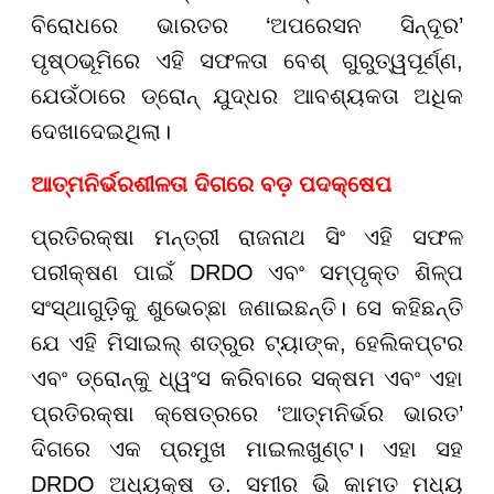
ବିରୋଧରେ ଭାରତର ‘ଅପରେସନ ସିନ୍ଦୂର’
ପୃଷ୍ଠଭୂମିରେ ଏହି ସଫଳତା ବେଶ୍ ଗୁରୁତ୍ୱପୂର୍ଣ୍ଣ,
ଯେଉଁଠାରେ ଡ୍ରୋନ୍ ଯୁଦ୍ଧର ଆବଶ୍ୟକତା ଅଧିକ
ଦେଖାଦେଇଥିଲା।
ଆତ୍ମନିର୍ଭରଶୀଳତା ଦିଗରେ ବଡ଼ ପଦକ୍ଷେପ
ପ୍ରତିରକ୍ଷା ମନ୍ତ୍ରୀ ରାଜନାଥ ସିଂ ଏହି ସଫଳ
ପରୀକ୍ଷଣ ପାଇଁ DRDO ଏବଂ ସମ୍ପୃକ୍ତ ଶିଳ୍ପ
ସଂସ୍ଥାଗୁଡ଼ିକୁ ଶୁଭେଚ୍ଛା ଜଣାଇଛନ୍ତି। ସେ କହିଛନ୍ତି
ଯେ ଏହି ମିସାଇଲ୍ ଶତ୍ରୁର ଟ୍ୟାଙ୍କ, ହେଲିକପ୍ଟର
ଏବଂ ଡ୍ରୋନ୍କୁ ଧ୍ୱଂସ କରିବାରେ ସକ୍ଷମ ଏବଂ ଏହା
ପ୍ରତିରକ୍ଷା କ୍ଷେତ୍ରରେ ‘ଆତ୍ମନିର୍ଭର ଭାରତ’
ଦିଗରେ ଏକ ପ୍ରମୁଖ ମାଇଲଖୁଣ୍ଟ। ଏହା ସହ
DRDO ଅଧ୍ୟକ୍ଷ ଡ. ସମୀର ଭି କାମତ ମଧ୍ୟ