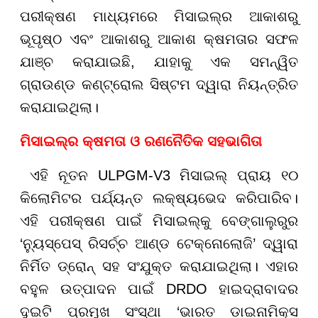
ପରୀକ୍ଷଣ ମାଧ୍ୟମରେ ମିସାଇଲ୍ର ଆକାଶରୁ
ଭୂପୃଷ୍ଠ ଏବଂ ଆକାଶରୁ ଆକାଶ କ୍ଷମତାର ସଫଳ
ଯାଞ୍ଚ କରାଯାଇଛି, ଯାହାକୁ ଏକ ସମନ୍ୱିତ
ଗ୍ରାଉଣ୍ଡ କଣ୍ଟ୍ରୋଲ ସିଷ୍ଟମ ଦ୍ୱାରା ନିୟନ୍ତ୍ରିତ
କରାଯାଇଥିଲା।
ମିସାଇଲ୍ର କ୍ଷମତା ଓ ରଣନୈତିକ ସହଭାଗିତା
ଏହି ନୂତନ ULPGM-V3 ମିସାଇଲ୍ ପ୍ରାୟ ୧୦
କିଲୋମିଟର ପର୍ଯ୍ୟନ୍ତ ଲକ୍ଷ୍ୟଭେଦ କରିପାରିବ।
ଏହି ପରୀକ୍ଷଣ ପାଇଁ ମିସାଇଲ୍କୁ ବେଙ୍ଗାଲୁରୁର
‘ନ୍ୟୁସ୍ପେସ୍ ରିସର୍ଚ୍ଚ ଆଣ୍ଡ ଟେକ୍ନୋଲୋଜି’ ଦ୍ୱାରା
ନିର୍ମିତ ଡ୍ରୋନ୍ ସହ ସଂଯୁକ୍ତ କରାଯାଇଥିଲା। ଏହାର
ବହୁଳ ଉତ୍ପାଦନ ପାଇଁ DRDO ହାଇଦ୍ରାବାଦର
ଦୁଇଟି ପ୍ରମୁଖ ସଂସ୍ଥା ‘ଭାରତ ଡାଇନାମିକ୍ସ