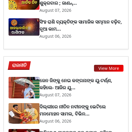
ଶୁକ୍ରବାର ; ଜାଣନ୍...
August 07, 2026
ସିଂହ ରାଶି ବ୍ୟକ୍ତିଙ୍କ ସାମାଜିକ ସମ୍ମାନ ବଢ଼ିବ,
ନୂଆ କାମ...
August 06, 2026
ରାଜନୀତି
View More
ଜେନ ଜିଙ୍କୁ ନେଇ କଙ୍ଗନାଙ୍କ ୟୁ-ଟର୍ଣ୍ଣ,
କହିଲେ- ଆଜିର ଯୁ...
August 07, 2026
ଦିଲ୍ଲୀରେ ନୀତିନ ନବୀନଙ୍କୁ ଭେଟିଲେ
ମନମୋହନ ସାମଲ, ବିଭିନ...
August 06, 2026