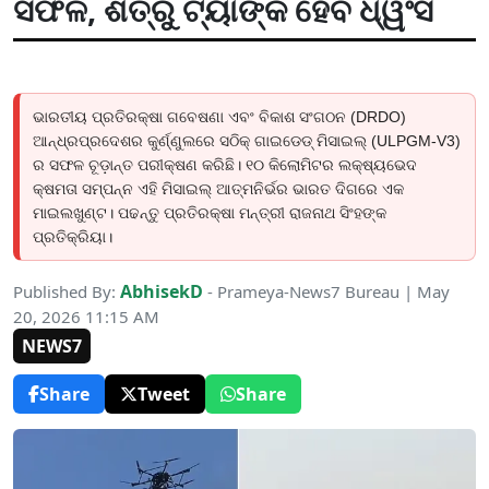
ସଫଳ, ଶତ୍ରୁ ଟ୍ୟାଙ୍କ ହେବ ଧ୍ୱଂସ
ଭାରତୀୟ ପ୍ରତିରକ୍ଷା ଗବେଷଣା ଏବଂ ବିକାଶ ସଂଗଠନ (DRDO)
ଆନ୍ଧ୍ରପ୍ରଦେଶର କୁର୍ଣ୍ଣୁଲରେ ସଠିକ୍ ଗାଇଡେଡ୍ ମିସାଇଲ୍ (ULPGM-V3)
ର ସଫଳ ଚୂଡ଼ାନ୍ତ ପରୀକ୍ଷଣ କରିଛି। ୧୦ କିଲୋମିଟର ଲକ୍ଷ୍ୟଭେଦ
କ୍ଷମତା ସମ୍ପନ୍ନ ଏହି ମିସାଇଲ୍ ଆତ୍ମନିର୍ଭର ଭାରତ ଦିଗରେ ଏକ
ମାଇଲଖୁଣ୍ଟ। ପଢନ୍ତୁ ପ୍ରତିରକ୍ଷା ମନ୍ତ୍ରୀ ରାଜନାଥ ସିଂହଙ୍କ
ପ୍ରତିକ୍ରିୟା।
AbhisekD
Published By:
- Prameya-News7 Bureau | May
20, 2026 11:15 AM
NEWS7
Share
Tweet
Share