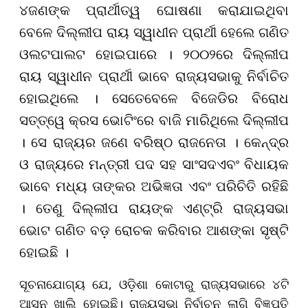
୪ଜଣଙ୍କ ପ୍ରାର୍ଥୀତ୍ୱ ଘୋଷଣା କରାଯାଇଥିବା
ବେଳେ ଦିଲ୍ଲୀପ ରାୟ ସ୍ୱାଧୀନ ପ୍ରାର୍ଥୀ ହେଲେ ଗଣିତ
ଓଲଟପାଲଟ ହୋଇପାରେ । ୨୦୦୨ରେ ଦିଲ୍ଲୀପ
ରାୟ ସ୍ୱାଧୀନ ପ୍ରାର୍ଥୀ ଭାବେ ରାଜ୍ୟସଭାକୁ ନିର୍ବାଚିତ
ହୋଇଥିଲେ । ସେତେବେଳେ ବିଜେଡିର ବିରୋଧ
ସତ୍ତ୍ୱେ କ୍ରସ ଭୋଟିଂରେ ବାଜି ମାରିଥିଲେ ଦିଲ୍ଲୀପ
। ସେ ରାଜ୍ୟର ଜଣେ ବରିଷ୍ଠ ରାଜନେତା । କେନ୍ଦ୍ର
ଓ ରାଜ୍ୟରେ ମନ୍ତ୍ରୀ ପଦ ସହ ସାଂସଦଏବଂ ବିଧାୟକ
ଭାବେ ମଧ୍ୟ ତାଙ୍କର ଅଭିଜ୍ଞତା ଏବଂ ପରିଚିତି ରହିଛି
। ତେଣୁ ଦିଲ୍ଲୀପ ରାୟଙ୍କ ଏଣ୍ଟ୍ରି ରାଜ୍ୟସଭା
ଭୋଟ ଗଣିତ ବଡ଼ ରୋଚକ କରିବାର ଆଶଙ୍କା ସୃଷ୍ଟି
ହୋଇଛି ।
ସୂଚନାଯୋଗ୍ୟ ଯେ, ଓଡ଼ିଶା କୋଟାରୁ ରାଜ୍ୟସଭାରେ ୪ଟି
ଆସନ ଖାଲି ହୋଇଛି। ରାଜ୍ୟସଭା ନିର୍ବାଚନ ଲାଗି ବିଜ୍ଞପ୍ତି