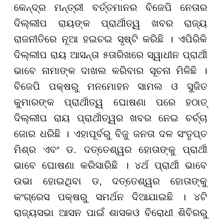
କେନ୍ଦ୍ର ମନ୍ତ୍ରୀ ବର୍ତ୍ତମାନର ବିଜେପି ନେତାର
ଦିଲ୍ଲୀପ ରାୟଙ୍କ ପ୍ରାର୍ଥୀତ୍ୱ ଖବର ରାଜ୍ୟ
ରାଜନୀତିରେ ନୂଆ ହଇଚଇ ସୃଷ୍ଟି କରିଛି । ଏପିରିକି
ଦିଲ୍ଲୀପ ରାୟ ଆସନ୍ତା ୫ତାରିଖରେ ସ୍ୱାଧୀନ ପ୍ରାର୍ଥୀ
ଭାବେ ନାମାଙ୍କ ଦାଖଲ କରିବାର ସୂଚନା ମିଳିଛି ।
ବିଜେପି ପକ୍ଷରୁ ମନମୋହନ ସାମଲ ଓ ସୁଜିତ
କୁମାରଙ୍କ ପ୍ରାର୍ଥୀତ୍ୱ ଘୋଷଣା ପରେ ହଠାତ୍
ଦିଲ୍ଲୀପ ରାୟ ପ୍ରାର୍ଥୀତ୍ୱର ଖବର ନେଇ ଚର୍ଚ୍ଚା
ଜୋର ଧରିଛି । ଏହାପୂର୍ବରୁ ବିଜୁ ଜନତା ଦଳ ସଂତୃପ୍ତ
ମିଶ୍ର ଏବଂ ଡ. ଦତ୍ତେଶ୍ୱର ହୋତାଙ୍କୁ ପ୍ରାର୍ଥୀ
ଭାବେ ଘୋଷଣା କରିସାରିଛି । ୪ର୍ଥ ପ୍ରାର୍ଥୀ ଭାବେ
ଉଭା ହୋଇଥିବା ଡ, ଦତ୍ତେଶ୍ୱର ହୋତାଙ୍କୁ
କଂଗ୍ରେସ ପକ୍ଷରୁ ସମର୍ଥନ ଦିଆଯାଇଛି । ୪ଟି
ରାଜ୍ୟସଭା ଆସନ ପାଇଁ ଶାସକଓ ବିରୋଧୀ ଶିବିରରୁ