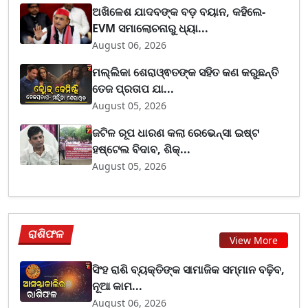
ଅଖିଳେଶ ଯାଦବଙ୍କ ବଡ଼ ବୟାନ, କହିଲେ-
EVM ସମାଲୋଚନାରୁ ଧ୍ୟା...
August 06, 2026
ମଲ୍ଲିକା ଶେରାଓ୍ଵତଙ୍କ ସହିତ କଣ କରୁଛନ୍ତି
ତେଜ ପ୍ରତାପ ଯା...
August 05, 2026
ଜଟିଳ ରୂପ ଧାରଣ କଲା ରେଭେନ୍ସା ଇଷ୍ଟ
ହଷ୍ଟେଲ ବିଦାବ, ଶିକ୍...
August 05, 2026
ରାଶିଫଳ
View More
ସିଂହ ରାଶି ବ୍ୟକ୍ତିଙ୍କ ସାମାଜିକ ସମ୍ମାନ ବଢ଼ିବ,
ନୂଆ କାମ...
August 06, 2026