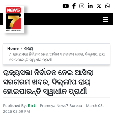
☰
Home
ରାଜ୍ୟ
ରାଜ୍ୟସଭା ନିର୍ବାଚନ ନେଇ ଆସିଲା ସରଗରମ ଖବର, ଦିଲ୍ଲୀପ ରାୟ
ହୋଇପାରନ୍ତି ସ୍ୱାଧୀନ ପ୍ରାର୍ଥୀ
ରାଜ୍ୟସଭା ନିର୍ବାଚନ ନେଇ ଆସିଲା
ସରଗରମ ଖବର, ଦିଲ୍ଲୀପ ରାୟ
ହୋଇପାରନ୍ତି ସ୍ୱାଧୀନ ପ୍ରାର୍ଥୀ
Kirti
Published By:
- Prameya-News7 Bureau | March 03,
2026 03:59 PM