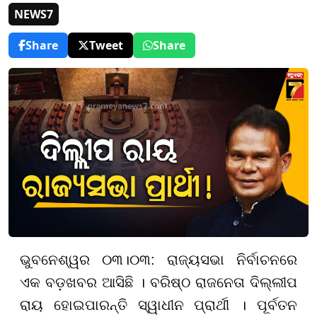
NEWS7
Share
Tweet
Share
ଭୁବନେଶ୍ୱର ୦୩।୦୩: ରାଜ୍ୟସଭା ନିର୍ବାଚନରେ
ଏକ ବଡ଼ଖବର ଆସିଛି । ବରିଷ୍ଠ ରାଜନେତା ଦିଲ୍ଲୀପ
ରାୟ ହୋଇପାରନ୍ତି ସ୍ୱାଧୀନ ପ୍ରାର୍ଥୀ । ପୂର୍ବତନ