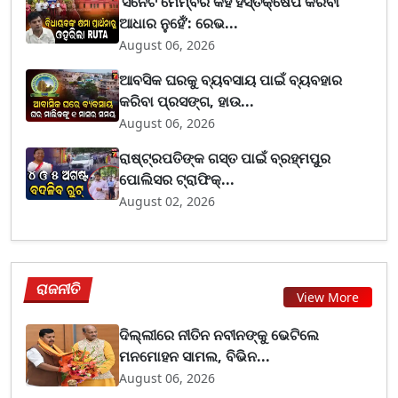
‘ସିନେଟ ମେମ୍ବର କହି ହସ୍ତକ୍ଷେପ କରିବା
ଆଧାର ନୁହେଁ’: ରେଭ...
August 06, 2026
ଆବସିକ ଘରକୁ ବ୍ୟବସାୟ ପାଇଁ ବ୍ୟବହାର
କରିବା ପ୍ରସଙ୍ଗ, ହାଉ...
August 06, 2026
ରାଷ୍ଟ୍ରପତିଙ୍କ ଗସ୍ତ ପାଇଁ ବ୍ରହ୍ମପୁର
ପୋଲିସର ଟ୍ରାଫିକ୍...
August 02, 2026
ରାଜନୀତି
View More
ଦିଲ୍ଲୀରେ ନୀତିନ ନବୀନଙ୍କୁ ଭେଟିଲେ
ମନମୋହନ ସାମଲ, ବିଭିନ...
August 06, 2026