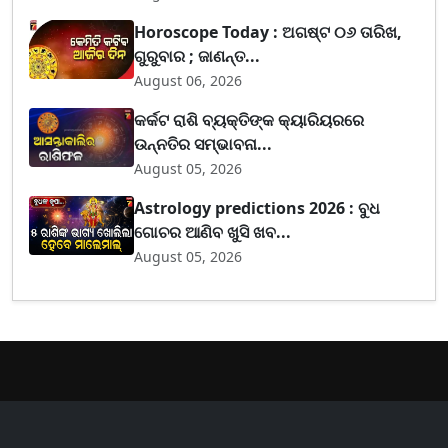
Horoscope Today : ଅଗଷ୍ଟ ୦୬ ତାରିଖ,
ଗୁରୁବାର ; ଜାଣନ୍ତ...
August 06, 2026
କର୍କଟ ରାଶି ବ୍ୟକ୍ତିଙ୍କ କ୍ୟାରିୟରରେ
ଉନ୍ନତିର ସମ୍ଭାବନା...
August 05, 2026
Astrology predictions 2026 : ବୁଧ
ଗୋଚର ଆଣିବ ଖୁସି ଖବ...
August 05, 2026