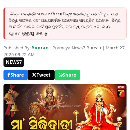
ଚୈତ୍ର ନବରାତ୍ରି ୨୦୨୬ ୯ ଦିନ ମା ସିଦ୍ଧିଦାତ୍ରୀଙ୍କୁ ଉତ୍ସର୍ଗୀକୃତ, ଯାହା
ସିଦ୍ଧି, ସଫଳତା ଏବଂ ଆଧ୍ୟାତ୍ମିକ ପ୍ରୟାସର ସମାପ୍ତିର ପ୍ରତୀକ। ଦିବ୍ୟ
ଆଶୀର୍ବାଦ ପାଇବା ପାଇଁ ଶୁଭ ମୁହୂର୍ତ୍ତ, ପୂଜା ବିଧି, ମନ୍ତ୍ର ଏବଂ କନ୍ୟା
ପୂଜନର ଗୁରୁତ୍ୱ ଜାଣନ୍ତୁ।
Simran
Published By:
- Prameya-News7 Bureau | March 27,
2026 09:22 AM
NEWS7
Share
Tweet
Share