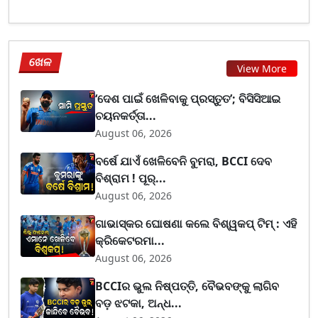
ଖେଳ
View More
‘ଦେଶ ପାଇଁ ଖେଳିବାକୁ ପ୍ରସ୍ତୁତ’; ବିସିସିଆଇ
ଚୟନକର୍ତ୍ତା...
August 06, 2026
ବର୍ଷେ ଯାଏଁ ଖେଳିବେନି ବୁମରା, BCCI ଦେବ
ବିଶ୍ରାମ ! ପୂର୍...
August 06, 2026
ଗାଭାସ୍କର ଘୋଷଣା କଲେ ବିଶ୍ୱକପ୍ ଟିମ୍ : ଏହି
କ୍ରିକେଟରମା...
August 06, 2026
BCCIର ଭୁଲ ନିଷ୍ପତ୍ତି, ବୈଭବଙ୍କୁ ଲାଗିବ
ବଡ଼ ଝଟକା, ଅନ୍ଧ...