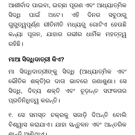
ଆଶୀର୍ବାଦ ପାଇବା, ଇଚ୍ଛା ପୂରଣ ଏବଂ ଆଧ୍ୟାତ୍ମିକ
ସିଦ୍ଧି ପାଇଁ ଅଟେ। ଏହି ଦିନର ସବୁଠାରୁ
ଗୁରୁତ୍ୱପୂର୍ଣ୍ଣ ରୀତିନୀତି ମଧ୍ୟରୁ ଗୋଟିଏ ହେଉଛି
କନ୍ୟା ପୂଜନ, ଯାହାର ଗଭୀର ଧାର୍ମିକ ମହତ୍ତ୍ୱ
ରହିଛି।
ମାଆ ସିଦ୍ଧିଦାତ୍ରୀ କିଏ
?
ମା ସିଦ୍ଧିଦାତ୍ରୀଙ୍କୁ ସିଦ୍ଧି (ଆଧ୍ୟାତ୍ମିକ ଏବଂ
ଭୌତିକ ଶକ୍ତି)ର ଦାତା ଭାବରେ ଜଣାଶୁଣା। ସେ
ସିଦ୍ଧି, ଦିବ୍ୟ ଶକ୍ତି ଏବଂ ଚୂଡ଼ାନ୍ତ ସଫଳତାର
ପ୍ରତିନିଧିତ୍ୱ କରନ୍ତି।
୧. ସେ ସମସ୍ତ ଚକ୍ରକୁ ସଜାଡ଼ି ଦିଅନ୍ତି ବୋଲି
ବିଶ୍ୱାସ କରାଯାଏ। ଯାହା ସନ୍ତୁଳନ ଏବଂ ଆନ୍ତରିକ
ଶାନ୍ତି ଆଣିଥାଏ।