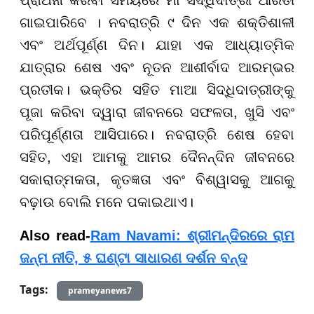
ଗାଇପାରିବେ । ନବରାତ୍ରି ୯ ଦିନ ଏକ ଶକ୍ତିଶାଳୀ
ଏବଂ ଅର୍ଥପୂର୍ଣ୍ଣ ଦିନ। ଯାହା ଏକ ଆଧ୍ୟାତ୍ମିକ
ଯାତ୍ରାର ଶେଷ ଏବଂ ନୂତନ ଆଶୀର୍ବାଦ ଆରମ୍ଭର
ପ୍ରତୀକ। ଭକ୍ତିର ସହିତ ମାଆ ସିଦ୍ଧିଦାତ୍ରୀଙ୍କୁ
ପୂଜା କରିବା ଦ୍ୱାରା ଜୀବନରେ ସଫଳତା, ଖୁସି ଏବଂ
ପରିପୂର୍ଣ୍ଣତା ଆସିପାରେ। ନବରାତ୍ରି ଶେଷ ହେବା
ସହିତ, ଏହା ଆମକୁ ଆମର ଦୈନନ୍ଦିନ ଜୀବନରେ
ସକାରାତ୍ମକତା, କୃତଜ୍ଞତା ଏବଂ ବିଶ୍ୱାସକୁ ଆଗକୁ
ବଢ଼ାଉ ବୋଲି ମନେ ପକାଇଥାଏ।
Also read-
Ram Navami: ଶ୍ରୀମନ୍ଦିରରେ ରାମ
ଜନ୍ମ ନୀତି, ୫ ଘଣ୍ଟା ସାଧାରଣ ଦର୍ଶନ ବନ୍ଦ
Tags:
prameyanews7