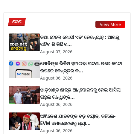
ଦେଶ
View More
କଥା ହେଲେ ମୋଦୀ ଏବଂ ନେତନ୍ୟାହୁ : ଆଗକୁ
ଘଟିବ କି କିଛି ବ...
August 07, 2026
ମୋଦିଙ୍କ ଭିଡିଓ ହଟାଇବା ଘଟଣା ପରେ ମେଟା
ଉପରେ କେନ୍ଦ୍ରର କ...
August 06, 2026
ଝାଡ଼ଖଣ୍ଡ ଛାତ୍ର ଆନ୍ଦୋଳନକୁ ନେଇ ଆସିଲା
ରାହୁଲ ଗାନ୍ଧିଙ୍କ...
August 06, 2026
ଅଖିଳେଶ ଯାଦବଙ୍କ ବଡ଼ ବୟାନ, କହିଲେ-
EVM ସମାଲୋଚନାରୁ ଧ୍ୟା...
August 06, 2026