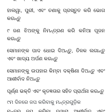
ହାଲୱା, ପୁରୀ, ଏବଂ ଚଣାକୁ ପ୍ରସ୍ତୁତ କରି ଭୋଗ
କରନ୍ତୁ
୯ ଜଣ ଝିଅଙ୍କୁ ନିମନ୍ତ୍ରଣ କରି କନିଆ ପୂଜନ
କରନ୍ତୁ
ସେମାନଙ୍କ ପାଦ ଧୋଇ ଦିଅନ୍ତୁ, ତିଳକ ଲଗାନ୍ତୁ
ଏବଂ ଖାଦ୍ୟ ଅର୍ପଣ କରନ୍ତୁ
ସେମାନଙ୍କୁ ଉପହାର କିମ୍ବା ଦକ୍ଷିଣା ଦିଅନ୍ତୁ ଏବଂ
ଆଶୀର୍ବାଦ ନିଅନ୍ତୁ
ପୂର୍ଣ୍ଣ ଭକ୍ତି ଏବଂ କୃତଜ୍ଞତାର ସହିତ ପ୍ରାର୍ଥନା କରନ୍ତୁ
୯ମ ଦିନରେ ଜପ କରିବାକୁ ମନ୍ତ୍ରଗୁଡ଼ିକ
ମନ୍ତ୍ର ଜପ କରିବା ଦ୍ୱାରା ଆଶୀର୍ବାଦ ଏବଂ