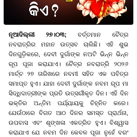
ନୂଆଦିଲ୍ଲୀ ୨୭।୦୩;
ବର୍ତ୍ତମାନ ଚୈତ୍ର
ନବରାତ୍ରିର ମହାନ ଉତ୍ସବ ଚାଲିଛି। ଏହି ଶୁଭ
ଦିନଗୁଡ଼ିକରେ, ଦେବୀ ଦୁର୍ଗାଙ୍କ ନଅଟି ଭିନ୍ନ ଭିନ୍ନ
ରୂପ ପୂଜା କରାଯାଏ। ଚୈତ୍ର ନବରାତ୍ରି ୨୦୨୬
ମାର୍ଚ୍ଚ ୨୭ ତାରିଖରେ ନବମୀ ସହିତ ଏକ ପବିତ୍ର
ସମାପ୍ତ ହୁଏ। ଯାହା ଦେବୀ ଦୁର୍ଗାଙ୍କ ନବମ ରୂପ ମା
ସିଦ୍ଧିଦାତ୍ରୀଙ୍କ ପ୍ରତି ଉତ୍ସର୍ଗୀକୃତ ଦିନ। ଏହି ଦିନ
ଭକ୍ତିର ଅନ୍ତିମ ପର୍ଯ୍ୟାୟକୁ ଚିହ୍ନିତ କରେ।
ଯେଉଁଠାରେ ବିଗତ ଆଠ ଦିନର ସମସ୍ତ ପ୍ରାର୍ଥନା,
ଉପବାସ ଏବଂ ଶୃଙ୍ଖଳା ଏକତ୍ରିତ ହୁଏ। ବିଶ୍ୱାସ
କରାଯାଏ ଯେ ନବମ ଦିନ କେବଳ ପୂଜା ନୁହେଁ ବରଂ