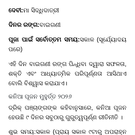
ଦେବୀ:
ମା ସିଦ୍ଧିଦାତ୍ରୀ
ଦିନର ରଙ୍ଗ:
ବାଇଗଣୀ
ପୂଜା ପାଇଁ ସର୍ବୋତ୍ତମ ସମୟ:
ସକାଳ (ସୂର୍ଯ୍ୟୋଦୟ
ପରେ)
ଏହି ଦିନ ବାଇଗଣୀ ରଙ୍ଗ ପିନ୍ଧିବା ଦ୍ୱାରା ସଫଳତା,
ଶକ୍ତି ଏବଂ ଆଧ୍ୟାତ୍ମିକ ପରିପୂର୍ଣ୍ଣତା ଆସିଥାଏ
ବୋଲି ବିଶ୍ୱାସ କରାଯାଏ।
କନିଆ ପୂଜନ ମୁହୁର୍ତ୍ତ ୨୦୨୬
ଦ୍ରିକ୍ ପଞ୍ଚାଙ୍ଗଙ୍କ କହିବାନୁସାରେ, କନିଆ ପୂଜନ
ହେଉଛି ୯ ଦିନର ସବୁଠାରୁ ଗୁରୁତ୍ୱପୂର୍ଣ୍ଣ ରୀତିନୀତି ।
ଶୁଭ ସମୟ:
ସକାଳ (ପ୍ରାୟ ସକାଳ ୯ଟାରୁ ଅପରାହ୍ନ