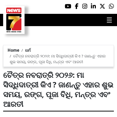
☰
Home
ଧର୍ମ
ଚୈତ୍ର ନବରାତ୍ରି ୨୦୨୬: ମା ସିଦ୍ଧିଦାତ୍ରୀ କିଏ ? ଜାଣନ୍ତୁ ଏହାର
ଶୁଭ ସମୟ, ରଙ୍ଗ, ପୂଜା ବିଧି, ମନ୍ତ୍ର ଏବଂ ଆରତୀ
ଚୈତ୍ର ନବରାତ୍ରି ୨୦୨୬: ମା
ସିଦ୍ଧିଦାତ୍ରୀ କିଏ ? ଜାଣନ୍ତୁ ଏହାର ଶୁଭ
ସମୟ, ରଙ୍ଗ, ପୂଜା ବିଧି, ମନ୍ତ୍ର ଏବଂ
ଆରତୀ