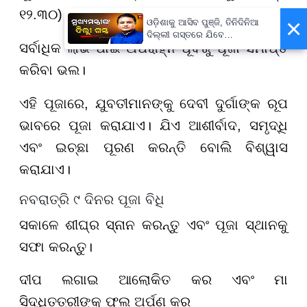
୧୨.୩୦)
×
ଓଡ଼ିଶାକୁ ଆସିବ ପୁଞ୍ଜି, ତିନିଦିନିଆ
ଦିଲ୍ଲୀ ଗସ୍ତରେ ଯିବେ
ସର୍ବାଧିକ ଲାଭ ପାଇଁ ଅପରାହ୍ନ ପୂର୍ବରୁ ପୂଜା ସମାପ୍ତ
ମୁଖ୍ୟମନ୍ତ୍ରୀ ମୋହନ ମାଝୀ
କରିବା ଭଲ।
ଏହି ପୂଜାରେ, ଯୁବତୀମାନଙ୍କୁ ଦେବୀ ଦୁର୍ଗାଙ୍କ ରୂପ
ଭାବରେ ପୂଜା କରାଯାଏ। ଯିଏ ଆଶୀର୍ବାଦ, ସମୃଦ୍ଧି
ଏବଂ ଇଚ୍ଛା ପୂରଣ କରନ୍ତି ବୋଲି ବିଶ୍ୱାସ
କରାଯାଏ।
ନବରାତ୍ରି ୯ ଦିନର ପୂଜା ବିଧି
ସକାଳେ ଶୀଘ୍ର ସ୍ନାନ କରନ୍ତୁ ଏବଂ ପୂଜା ସ୍ଥାନକୁ
ସଫା କରନ୍ତୁ।
ଦୀପ ଲଗାଇ ଆଲୋକିତ କର ଏବଂ ମା
ସିଦ୍ଧିତତ୍ରୀଙ୍କୁ ଫୁଲ ଅର୍ପଣ କର