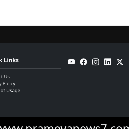
k Links
YouTube
Facebook
Instagram
Linkedin
Twitt
ct Us
y Policy
 of Usage
www.prameyanews7.co