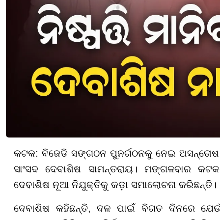
କଟକ: ବିଜେଡି ସଙ୍ଗଠନ ପୁନର୍ଗଠନକୁ ନେଇ ଅସନ୍ତୋଷ 
ସାଂସଦ ଦେବାଶିଷ ସାମନ୍ତରାୟ। ମଙ୍ଗଳବାର କଟ
ଦେବାଶିଷ ନୂଆ ନିଯୁକ୍ତିକୁ କଡ଼ା ସମାଲୋଚନା କରିଛନ୍ତି।
ଦେବାଶିଷ କହିଛନ୍ତି, ଦଳ ପାଇଁ ବିଗତ ଦିନରେ ଯେଉଁ