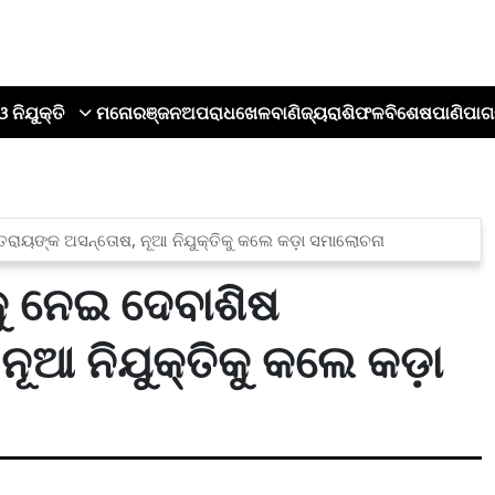
ଓ ନିଯୁକ୍ତି
ମନୋରଞ୍ଜନ
ଅପରାଧ
ଖେଳ
ବାଣିଜ୍ୟ
ରାଶିଫଳ
ବିଶେଷ
ପାଣିପାଗ
୍ତରାୟଙ୍କ ଅସନ୍ତୋଷ, ନୂଆ ନିଯୁକ୍ତିକୁ କଲେ କଡ଼ା ସମାଲୋଚନା
କୁ ନେଇ ଦେବାଶିଷ
ୂଆ ନିଯୁକ୍ତିକୁ କଲେ କଡ଼ା