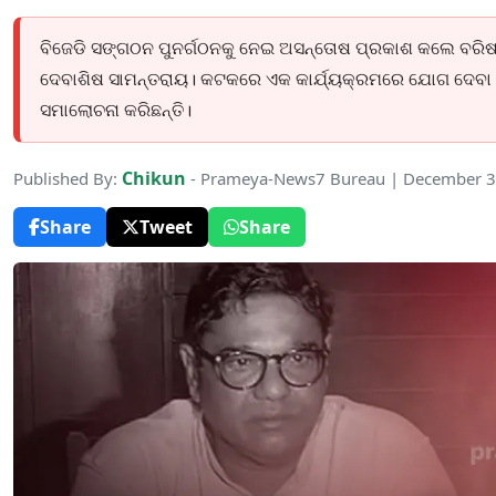
ବିଜେଡି ସଙ୍ଗଠନ ପୁନର୍ଗଠନକୁ ନେଇ ଅସନ୍ତୋଷ ପ୍ରକାଶ କଲେ ବରିଷ୍
ଦେବାଶିଷ ସାମନ୍ତରାୟ। କଟକରେ ଏକ କାର୍ଯ୍ୟକ୍ରମରେ ଯୋଗ ଦେବା ଅ
ସମାଲୋଚନା କରିଛନ୍ତି।
Chikun
Published By:
- Prameya-News7 Bureau | December 3
Share
Tweet
Share