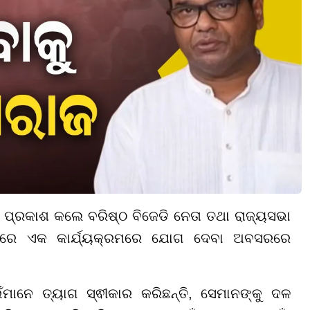
ପ୍ରକାଶ କଲେ ବରିଷ୍ଠ ବିଜେଡି ନେତା ତଥା ରାଜ୍ୟସଭା
କରେ ଏକ କାର୍ଯ୍ୟକ୍ରମରେ ଯୋଗ ଦେବା ଅବସରରେ
ମାନେ ତ୍ୟାଗ ସ୍ଵୀକାର କରିଛନ୍ତି, ସେମାନଙ୍କୁ ଦଳ