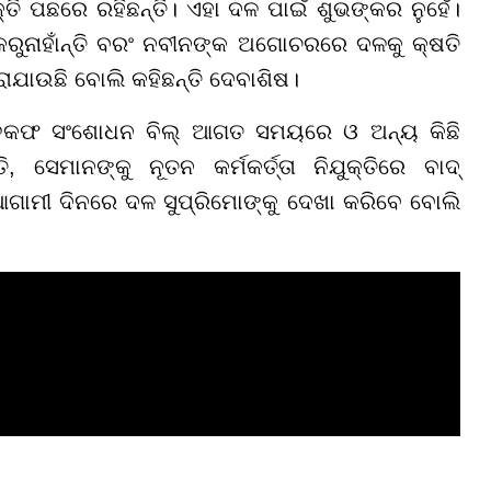
କ୍ତି ପଛରେ ରହିଛନ୍ତି। ଏହା ଦଳ ପାଇଁ ଶୁଭଙ୍କର ନୁହେଁ।
ୁନାହାଁନ୍ତି ବରଂ ନବୀନଙ୍କ ଅଗୋଚରରେ ଦଳକୁ କ୍ଷତି
ରାଯାଉଛି ବୋଲି କହିଛନ୍ତି ଦେବାଶିଷ।
 ଓ୍ଵକଫ ସଂଶୋଧନ ବିଲ୍ ଆଗତ ସମୟରେ ଓ ଅନ୍ୟ କିଛି
ସେମାନଙ୍କୁ ନୂତନ କର୍ମକର୍ତ୍ତା ନିଯୁକ୍ତିରେ ବାଦ୍
ଗାମୀ ଦିନରେ ଦଳ ସୁପ୍ରିମୋଙ୍କୁ ଦେଖା କରିବେ ବୋଲି