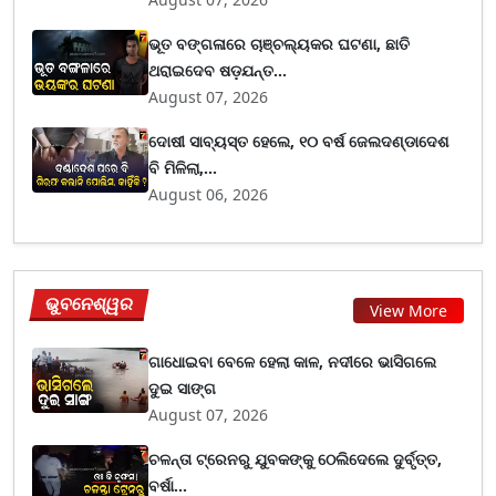
ଭୂତ ବଙ୍ଗଳାରେ ଚାଞ୍ଚଲ୍ୟକର ଘଟଣା, ଛାତି
ଥରାଇଦେବ ଷଡ଼ଯନ୍ତ...
August 07, 2026
ଦୋଷୀ ସାବ୍ୟସ୍ତ ହେଲେ, ୧୦ ବର୍ଷ ଜେଲଦଣ୍ଡାଦେଶ
ବି ମିଳିଲା,...
August 06, 2026
ଭୁବନେଶ୍ୱର
View More
ଗାଧୋଇବା ବେଳେ ହେଲା କାଳ, ନଦୀରେ ଭାସିଗଲେ
ଦୁଇ ସାଙ୍ଗ
August 07, 2026
ଚଳନ୍ତା ଟ୍ରେନରୁ ଯୁବକଙ୍କୁ ଠେଲିଦେଲେ ଦୁର୍ବୃତ୍ତ,
ବର୍ଷା...