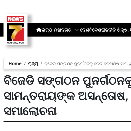
ରାଜ୍ୟ
ମହାନଗର
ଦେଶ
ବିଦେଶ
ରାଜନୀତି
ଶିକ୍ଷା 
Home
ରାଜ୍ୟ
ବିଜେଡି ସଙ୍ଗଠନ ପୁନର୍ଗଠନକୁ ନେଇ ଦେବାଶିଷ ସାମନ
ବିଜେଡି ସଙ୍ଗଠନ ପୁନର୍ଗଠନ
ସାମନ୍ତରାୟଙ୍କ ଅସନ୍ତୋଷ, ନ
ସମାଲୋଚନା