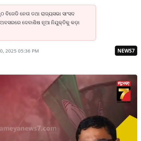
ଠ ବିଜେଡି ନେତା ତଥା ରାଜ୍ୟସଭା ସାଂସଦ
ବସରରେ ଦେବାଶିଷ ନୂଆ ନିଯୁକ୍ତିକୁ କଡ଼ା
NEWS7
0, 2025 05:36 PM