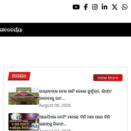
ଜୀବନଚର୍ଯ୍ୟା
ଅପରାଧ
View More
ଉଦ୍ଧବଙ୍କ ବେକ କାଟି ଦେଲେ ଦୁର୍ବୃତ୍ତ, ଲିଫ୍ଟ
ନଦେବାରୁ ଘଟ...
August 08, 2026
ଆଇପିଏଲ ବେଟିଂ ମାମଲା: ତିନି ମାସ ପରେ ତିନି
ଜଣଙ୍କୁ ଗିରଫ...
August 07, 2026