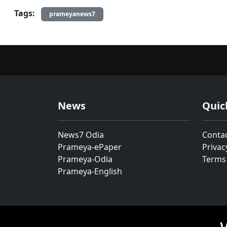
Tags:
prameyanews7
News
Quic
News7 Odia
Conta
Prameya-ePaper
Privac
Prameya-Odia
Terms
Prameya-English