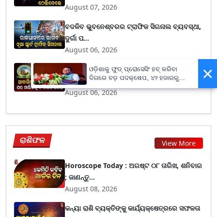
August 07, 2026
ବଦଳିବ ଭୁବନେଶ୍ବରର ଟ୍ରାଫିକ ସିଗନାଲ ବ୍ୟବସ୍ଥା,
ଦୁର୍ଗା ପ...
August 06, 2026
×
ଆବସିକ ଘରକୁ ବ୍ୟବସାୟ ପାଇଁ ବ୍ୟବହାର କରିବା
ଓଡ଼ିଶାକୁ ଫୁଡ୍ ପ୍ରୋସେସିଂ ହବ୍ କରିବା
ଦିଗରେ ବଡ଼ ପଦକ୍ଷେପ, ୪୨ ହଜାରରୁ
ପ୍ରସଙ୍ଗ, ହାଉ...
ଅଧିକ ନିଯୁକ୍ତି ସୁଯୋଗ
August 06, 2026
ରାଶିଫଳ
View More
Horoscope Today : ଅଗଷ୍ଟ ୦୮ ତାରିଖ, ଶନିବାର
; ଜାଣନ୍ତୁ...
August 08, 2026
କନ୍ୟା ରାଶି ବ୍ୟକ୍ତିଙ୍କୁ କାର୍ଯ୍ୟକ୍ଷେତ୍ରରେ ସଫଳତା