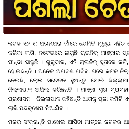
କଟକ ୧୬।୧: ପରମ୍ପରା ନାଁରେ ଯେମିତି ମୃତ୍ୟୁ ସହିତ ଦ
କରିବା ଲାଗି, ନଟେଇରେ ଲାଗୁଛି ଚାଇନିଜ୍ ମାଞ୍ଜାର ପ୍ଲ
ଫନ୍ଦା ସାଜୁଛି । ଗୁରୁବାର, ଏହି ଚାଇନିଜ୍ ସୂତାର
ହୋଇଛନ୍ତି । ଅନେକ ଅଘଟଣ ଘଟିବା ପରେ କଟକ ଜିଲ୍ଲା 
ନେଉଛି, ଲୋକ ସଚେତନ ହୁଅନ୍ତୁ ବୋଲି ଜିଲ୍ଲାପାଳ
ଜିଲ୍ଲାପାଳ ଅପିଲ୍ କରିଛନ୍ତି ।
ମାଞ୍ଜା ସୂତା ବ୍ୟବହ
ପ୍ରଶାସନ ।
ଜିଲ୍ଲାପାଳ କହିଛନ୍ତି ଆଗକୁ ପୂଜା କମିଟି 
ଲାଗି ପଦକ୍ଷେପ ନିଆଯିବ ।
ମକର ସଂକ୍ରାନ୍ତି ପାଖେଇ ଆସିବା ମାତ୍ରେ କଟକର ଆକା