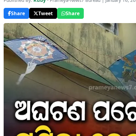
Ruby
Published By:
- Prameya-News7 Bureau | January 16, 2
Share
Tweet
Share