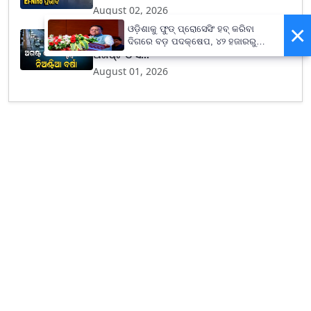
August 02, 2026
×
ଓଡ଼ିଶାକୁ ଫୁଡ୍ ପ୍ରୋସେସିଂ ହବ୍ କରିବା
Weather Forecast : ଜୁଲାଇ ନିର୍ଧୁମ ଢାଳିଲା,
ଦିଗରେ ବଡ଼ ପଦକ୍ଷେପ, ୪୨ ହଜାରରୁ
ଅଗଷ୍ଟ ଓ ସ...
ଅଧିକ ନିଯୁକ୍ତି ସୁଯୋଗ
August 01, 2026