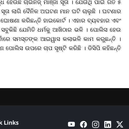
ହେଉଛି ଚାଇନିଜ୍ ମାଞ୍ଜା ସୂତା । ଯେଉଁଥି ପାଇଁ ଗତ ୫
 ସୂତା ଲାଗି ଦୈନିକ ଅଘଟଣ ମାନ ଘଟି ଚାଲୁଛି । ଘଟଣାର
 ଘୋଷଣା କରିଛନ୍ତି ହାଇକୋର୍ଟ । ଏହାର ବ୍ୟବହାର ଏବଂ
ୁକିଛି ଯେମିତି ଧର୍ମକୁ ଆଖିଠାର ଭଳି । ପୋଲିସ ହେଉ
ନାଁରେ ସମସ୍ତଙ୍କ ଆଇୱାସ କଲାଭଳି କାମ କରୁଛନ୍ତି ।
 ପୋଲିସ ଉପରେ ଚାପ ସୃଷ୍ଟି କରିଛି । ଡିସିପି କହିଛନ୍ତି
k Links
YouTube
Facebook
Instagram
Linkedin
Twitt