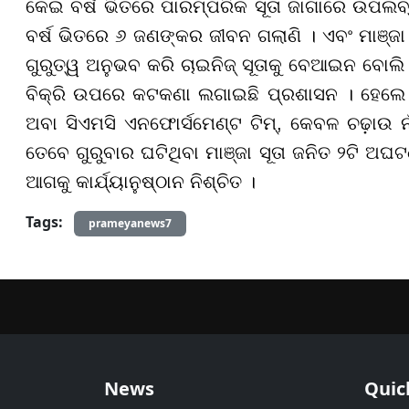
କେଇ ବର୍ଷ ଭିତରେ ପାରମ୍ପରିକ ସୂତା ଜାଗାରେ ଉପଲବ୍ଧ 
ବର୍ଷ ଭିତରେ ୬ ଜଣଙ୍କର ଜୀବନ ଗଲାଣି । ଏବଂ ମାଞ୍ଜା
ଗୁରୁତ୍ୱ ଅନୁଭବ କରି ଚାଇନିଜ୍ ସୂତାକୁ ବେଆଇନ ବୋଲି
ବିକ୍ରି ଉପରେ କଟକଣା ଲଗାଇଛି ପ୍ରଶାସନ । ହେଲେ ସବ
ଅବା ସିଏମସି ଏନଫୋର୍ସମେଣ୍ଟ ଟିମ୍, କେବଳ ଚଢ଼ାଉ 
ତେବେ ଗୁରୁବାର ଘଟିଥିବା ମାଞ୍ଜା ସୂତା ଜନିତ ୨ଟି ଅଘଟଣ
ଆଗକୁ କାର୍ଯ୍ୟାନୁଷ୍ଠାନ ନିଶ୍ଚିତ ।
Tags:
prameyanews7
News
Quic