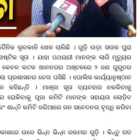
ୈନିକ ଲୁଚକାଳି ଖେଳ ଚାଲିଛି । ଗୁଡ଼ି ଉଡ଼ା ସଉକ ପୁରା
ାଷ୍ଟିକ ସୂତା । ଯାହା ପଥଚାରୀ ମାନଙ୍କ ଲାଗି ମୃତ୍ୟୁର
େ କଟି, କେବଳ କଟକ ଖାନନଗର ଅଞ୍ଚଳରେ ୨ ଜଣ ଗୁରୁତର
ପ୍ରଶାସନର ଚେତା ପସିଛି । ପୋଲିସ କାର୍ଯ୍ୟାନୁଷ୍ଠାନ
 କହିଛନ୍ତି । ମାଞ୍ଜା ସୂତା ବ୍ୟବହାର ନକରିବାକୁ
ାର ରୋକିବାକୁ ପୂଜା କମିଟି ମାନଙ୍କ ସହାୟତା ଲୋଡ଼ିବ
ଏବଂ ଶାନ୍ତି କମିଟି ଜରିଆରେ ଜନ ସଚେତନତା ବୃଦ୍ଧି କରିବା
ଶରେ ଉଡେ ଭିନ୍ନ ଭିନ୍ନ ରକମର ଗୁଡ଼ି । କିନ୍ତୁ ଗତ