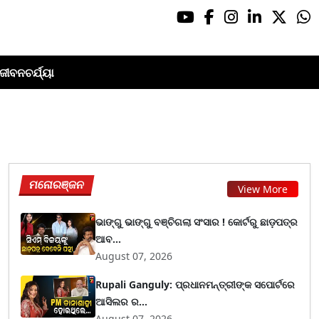
ଜୀବନଚର୍ଯ୍ୟା
ମନୋରଞ୍ଜନ
View More
ଭାଙ୍ଗୁ ଭାଙ୍ଗୁ ବଞ୍ଚିଗଲା ସଂସାର ! କୋର୍ଟରୁ ଛାଡ଼ପତ୍ର
ଆବ...
August 07, 2026
Rupali Ganguly: ପ୍ରଧାନମନ୍ତ୍ରୀଙ୍କ ସପୋର୍ଟରେ
ଆସିଲର ର...
August 07, 2026