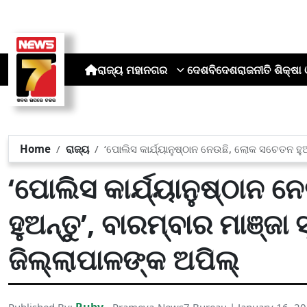
ରାଜ୍ୟ
ମହାନଗର
ଦେଶ
ବିଦେଶ
ରାଜନୀତି
ଶିକ୍ଷା 
Home
ରାଜ୍ୟ
‘ପୋଲିସ କାର୍ଯ୍ୟାନୁଷ୍ଠାନ ନେଉଛି, ଲୋକ ସଚେତନ ହୁଅ
‘ପୋଲିସ କାର୍ଯ୍ୟାନୁଷ୍ଠାନ 
ହୁଅନ୍ତୁ’, ବାରମ୍ବାର ମାଞ୍ଜ
ଜିଲ୍ଲାପାଳଙ୍କ ଅପିଲ୍