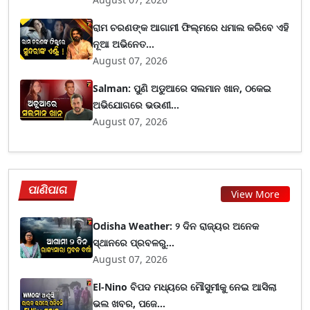
ରାମ ଚରଣଙ୍କ ଆଗାମୀ ଫିଲ୍ମରେ ଧମାଲ କରିବେ ଏହି
ନୂଆ ଅଭିନେତ...
August 07, 2026
Salman: ପୁଣି ଅଡୁଆରେ ସଲମାନ ଖାନ, ଠକେଇ
ଅଭିଯୋଗରେ ଭଉଣୀ...
August 07, 2026
ପାଣିପାଗ
View More
Odisha Weather: ୨ ଦିନ ରାଜ୍ୟର ଅନେକ
ସ୍ଥାନରେ ପ୍ରବଳରୁ...
August 07, 2026
El-Nino ବିପଦ ମଧ୍ୟରେ ମୌସୁମୀକୁ ନେଇ ଆସିଲା
ଭଲ ଖବର, ପଜେ...