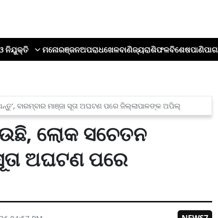
ଓ ନିଯୁକ୍ତି
ମନୋରଞ୍ଜନ
ଅପରାଧ
ଖେଳ
ବାଣିଜ୍ୟ
ରାଶିଫଳ
ବିଶେଷ
ପାଣିପାଗ
ନ୍ତୁ’, ବାରମ୍ବାର ମାଞ୍ଜା ସୂତା ଅଘଟଣ ପରେ ଜିଲ୍ଲାପାଳଙ୍କ ଅପିଲ୍
ନେଉଛି, ଲୋକ ସଚେତନ
ା ସୂତା ଅଘଟଣ ପରେ